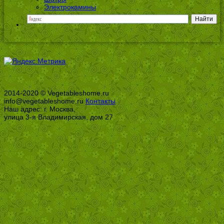
Электрокамины
2014-2020 © Vegetableshome.ru
info@vegetableshome.ru
Контакты
Наш адрес: г. Москва,
улица 3-я Владимирская, дом 27