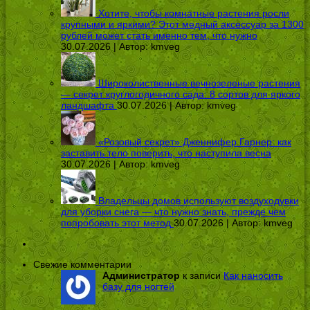
Хотите, чтобы комнатные растения росли
крупными и яркими? Этот медный аксессуар за 1300
рублей может стать именно тем, что нужно
30.07.2026 | Автор:
kmveg
Широколиственные вечнозеленые растения
— секрет круглогодичного сада: 8 сортов для яркого
ландшафта
30.07.2026 | Автор:
kmveg
«Розовый секрет» Дженнифер Гарнер: как
заставить тело поверить, что наступила весна
30.07.2026 | Автор:
kmveg
Владельцы домов используют воздуходувки
для уборки снега — что нужно знать, прежде чем
попробовать этот метод
30.07.2026 | Автор:
kmveg
Свежие комментарии
Администратор
к записи
Как наносить
базу для ногтей