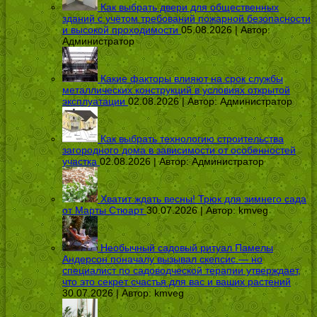
Как выбрать двери для общественных
зданий с учётом требований пожарной безопасности
и высокой проходимости
05.08.2026 | Автор:
Администратор
Какие факторы влияют на срок службы
металлических конструкций в условиях открытой
эксплуатации
02.08.2026 | Автор:
Администратор
Как выбрать технологию строительства
загородного дома в зависимости от особенностей
участка
02.08.2026 | Автор:
Администратор
Хватит ждать весны! Трюк для зимнего сада
от Марты Стюарт
30.07.2026 | Автор:
kmveg
Необычный садовый ритуал Памелы
Андерсон поначалу вызывал скепсис — но
специалист по садоводческой терапии утверждает,
что это секрет счастья для вас и ваших растений
30.07.2026 | Автор:
kmveg