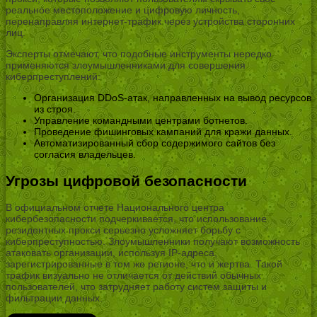
реальное местоположение и цифровую личность,
перенаправляя интернет-трафик через устройства сторонних
лиц.
Эксперты отмечают, что подобные инструменты нередко
применяются злоумышленниками для совершения
киберпреступлений:
Организация DDoS-атак, направленных на вывод ресурсов
из строя.
Управление командными центрами ботнетов.
Проведение фишинговых кампаний для кражи данных.
Автоматизированный сбор содержимого сайтов без
согласия владельцев.
Угрозы цифровой безопасности
В официальном отчете Национального центра
кибербезопасности подчеркивается, что использование
резидентных прокси серьезно усложняет борьбу с
киберпреступностью. Злоумышленники получают возможность
атаковать организации, используя IP-адреса,
зарегистрированные в том же регионе, что и жертва. Такой
трафик визуально не отличается от действий обычных
пользователей, что затрудняет работу систем защиты и
фильтрации данных.