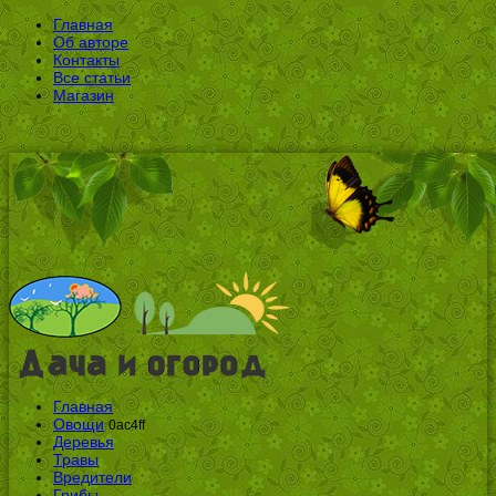
Главная
Об авторе
Контакты
Все статьи
Магазин
Главная
Овощи
0ac4ff
Деревья
Травы
Вредители
Грибы