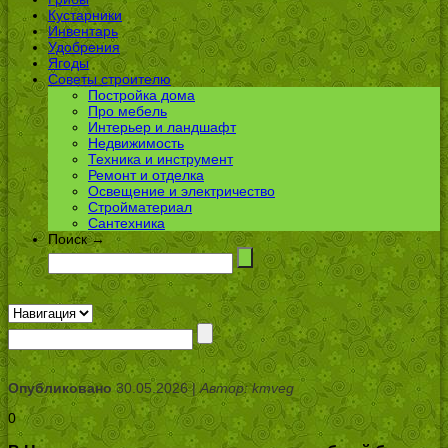
Кустарники
Инвентарь
Удобрения
Ягоды
Советы строителю
Постройка дома
Про мебель
Интерьер и ландшафт
Недвижимость
Техника и инструмент
Ремонт и отделка
Освещение и электричество
Стройматериал
Сантехника
Поиск →
Опубликовано
30.05.2026 |
Автор: kmveg
0