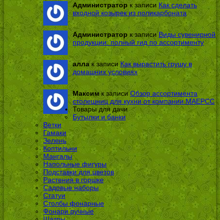
Администратор
к записи
Как сделать
входной козырек из поликарбоната
Администратор
к записи
Виды сувенирной
продукции: полный гид по ассортименту
алла
к записи
Как вырастить грушу в
домашних условиях
Максим
к записи
Обзор ассортимента
столешниц для кухни от компании МАЕРСС
Товары для дачи
Бутылки и банки
Ветки
Гамаки
Зелень
Коптильни
Мангалы
Напольные фигуры
Подставки для цветов
Растения в горшке
Садовые наборы
Статуи
Столбы фонарные
Фонари ручные
Шатры