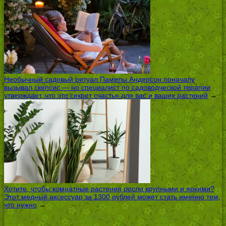
Необычный садовый ритуал Памелы Андерсон поначалу
вызывал скепсис — но специалист по садоводческой терапии
утверждает, что это секрет счастья для вас и ваших растений
→
Хотите, чтобы комнатные растения росли крупными и яркими?
Этот медный аксессуар за 1300 рублей может стать именно тем,
что нужно
→