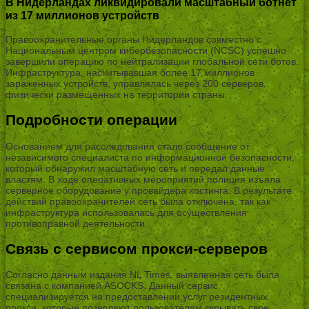
В Нидерландах ликвидировали масштабный ботнет
из 17 миллионов устройств
Правоохранительные органы Нидерландов совместно с
Национальным центром кибербезопасности (NCSC) успешно
завершили операцию по нейтрализации глобальной сети ботов.
Инфраструктура, насчитывавшая более 17 миллионов
зараженных устройств, управлялась через 200 серверов,
физически размещенных на территории страны.
Подробности операции
Основанием для расследования стало сообщение от
независимого специалиста по информационной безопасности,
который обнаружил масштабную сеть и передал данные
властям. В ходе оперативных мероприятий полиция изъяла
серверное оборудование у провайдера хостинга. В результате
действий правоохранителей сеть была отключена, так как
инфраструктура использовалась для осуществления
противоправной деятельности.
Связь с сервисом прокси-серверов
Согласно данным издания NL Times, выявленная сеть была
связана с компанией ASOCKS. Данный сервис
специализируется на предоставлении услуг резидентных
прокси, которые позволяют пользователям скрывать свое