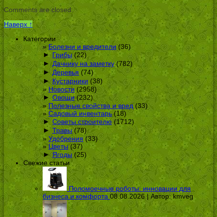
Comments are closed.
Наверх ↑
Категории
Болезни и вредители
(36)
►
Грибы
(22)
►
Дачнику на заметку
(782)
►
Деревья
(74)
►
Кустарники
(38)
Новости
(2958)
►
Овощи
(232)
Полезные свойства и вред
(33)
Садовый инвентарь
(18)
►
Советы строителю
(1712)
►
Травы
(78)
Удобрения
(33)
Цветы
(37)
►
Ягоды
(25)
Свежие статьи
Поломоечные роботы: инновации для
бизнеса и комфорта
08.08.2026 | Автор:
kmveg