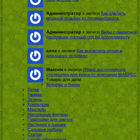
Администратор
к записи
Как сделать
входной козырек из поликарбоната
Администратор
к записи
Виды сувенирной
продукции: полный гид по ассортименту
алла
к записи
Как вырастить грушу в
домашних условиях
Максим
к записи
Обзор ассортимента
столешниц для кухни от компании МАЕРСС
Товары для дачи
Бутылки и банки
Ветки
Гамаки
Зелень
Коптильни
Мангалы
Напольные фигуры
Подставки для цветов
Растения в горшке
Садовые наборы
Статуи
Столбы фонарные