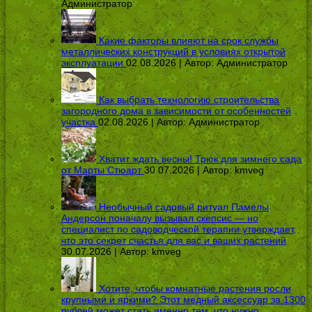
Администратор
Какие факторы влияют на срок службы
металлических конструкций в условиях открытой
эксплуатации
02.08.2026 | Автор:
Администратор
Как выбрать технологию строительства
загородного дома в зависимости от особенностей
участка
02.08.2026 | Автор:
Администратор
Хватит ждать весны! Трюк для зимнего сада
от Марты Стюарт
30.07.2026 | Автор:
kmveg
Необычный садовый ритуал Памелы
Андерсон поначалу вызывал скепсис — но
специалист по садоводческой терапии утверждает,
что это секрет счастья для вас и ваших растений
30.07.2026 | Автор:
kmveg
Хотите, чтобы комнатные растения росли
крупными и яркими? Этот медный аксессуар за 1300
рублей может стать именно тем, что нужно