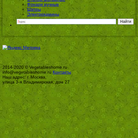
Фонари ручные
Шатры
Электрокамины
2014-2020 © Vegetableshome.ru
info@vegetableshome.ru
Контакты
Наш адрес: г. Москва,
улица 3-я Владимирская, дом 27