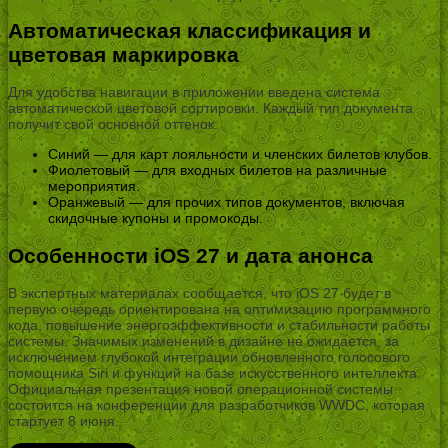
Автоматическая классификация и
цветовая маркировка
Для удобства навигации в приложении введена система
автоматической цветовой сортировки. Каждый тип документа
получит свой основной оттенок:
Синий — для карт лояльности и членских билетов клубов.
Фиолетовый — для входных билетов на различные
мероприятия.
Оранжевый — для прочих типов документов, включая
скидочные купоны и промокоды.
Особенности iOS 27 и дата анонса
В экспертных материалах сообщается, что iOS 27 будет в
первую очередь ориентирована на оптимизацию программного
кода, повышение энергоэффективности и стабильности работы
системы. Значимых изменений в дизайне не ожидается, за
исключением глубокой интеграции обновленного голосового
помощника Siri и функций на базе искусственного интеллекта.
Официальная презентация новой операционной системы
состоится на конференции для разработчиков WWDC, которая
стартует 8 июня.