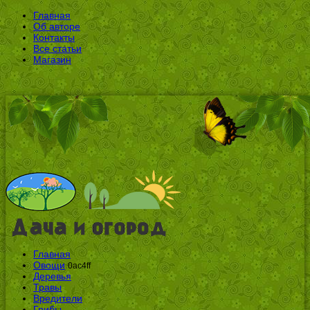
Главная
Об авторе
Контакты
Все статьи
Магазин
Главная
Овощи
0ac4ff
Деревья
Травы
Вредители
Грибы