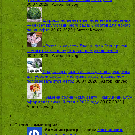
30.07.2026 | Автор:
kmveg
Широколиственные вечнозеленые растения
— секрет круглогодичного сада: 8 сортов для яркого
ландшафта
30.07.2026 | Автор:
kmveg
«Розовый секрет» Дженнифер Гарнер: как
заставить тело поверить, что наступила весна
30.07.2026 | Автор:
kmveg
Владельцы домов используют воздуходувки
для уборки снега — что нужно знать, прежде чем
попробовать этот метод
30.07.2026 | Автор:
kmveg
«Замена солнечному свету»: как Хайди Клум
оформляет зимний стол в 2026 году
30.07.2026 |
Автор:
kmveg
Свежие комментарии
Администратор
к записи
Как наносить
базу для ногтей