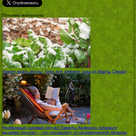
Похожие материалы
Хватит ждать весны! Трюк для зимнего сада от Марты Стюарт
→
Необычный садовый ритуал Памелы Андерсон поначалу
вызывал скепсис — но специалист по садоводческой терапии