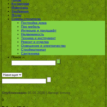
Кустарники
Инвентарь
Удобрения
Ягоды
Советы строителю
Постройка дома
Про мебель
Интерьер и ландшафт
Недвижимость
Техника и инструмент
Ремонт и отделка
Освещение и электричество
Стройматериал
Сантехника
Поиск →
Опубликовано
05.05.2026 |
Автор: kmveg
0