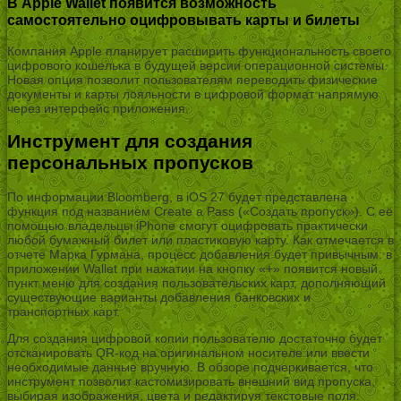
В Apple Wallet появится возможность
самостоятельно оцифровывать карты и билеты
Компания Apple планирует расширить функциональность своего
цифрового кошелька в будущей версии операционной системы.
Новая опция позволит пользователям переводить физические
документы и карты лояльности в цифровой формат напрямую
через интерфейс приложения.
Инструмент для создания
персональных пропусков
По информации Bloomberg, в iOS 27 будет представлена
функция под названием Create a Pass («Создать пропуск»). С её
помощью владельцы iPhone смогут оцифровать практически
любой бумажный билет или пластиковую карту. Как отмечается в
отчете Марка Гурмана, процесс добавления будет привычным: в
приложении Wallet при нажатии на кнопку «+» появится новый
пункт меню для создания пользовательских карт, дополняющий
существующие варианты добавления банковских и
транспортных карт.
Для создания цифровой копии пользователю достаточно будет
отсканировать QR-код на оригинальном носителе или ввести
необходимые данные вручную. В обзоре подчеркивается, что
инструмент позволит кастомизировать внешний вид пропуска,
выбирая изображения, цвета и редактируя текстовые поля.