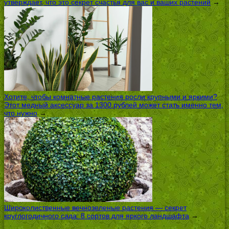
утверждает, что это секрет счастья для вас и ваших растений
→
Хотите, чтобы комнатные растения росли крупными и яркими?
Этот медный аксессуар за 1300 рублей может стать именно тем,
что нужно
→
Широколиственные вечнозеленые растения — секрет
круглогодичного сада: 8 сортов для яркого ландшафта
→