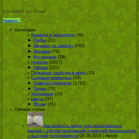
Comments are closed.
Наверх ↑
Категории
Болезни и вредители
(36)
►
Грибы
(22)
►
Дачнику на заметку
(782)
►
Деревья
(74)
►
Кустарники
(38)
Новости
(2957)
►
Овощи
(232)
Полезные свойства и вред
(33)
Садовый инвентарь
(18)
►
Советы строителю
(1712)
►
Травы
(78)
Удобрения
(33)
Цветы
(37)
►
Ягоды
(25)
Свежие статьи
Как выбрать двери для общественных
зданий с учётом требований пожарной безопасности
и высокой проходимости
05.08.2026 | Автор: