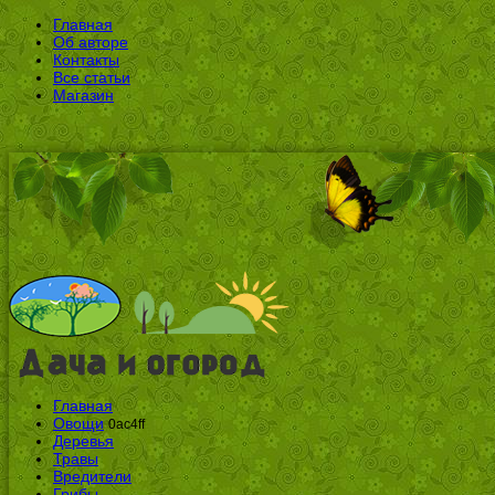
Главная
Об авторе
Контакты
Все статьи
Магазин
Главная
Овощи
0ac4ff
Деревья
Травы
Вредители
Грибы