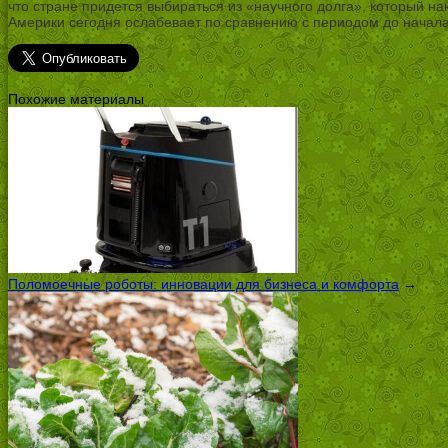
что стране придется выбираться из «научного долга», который на
Америки сегодня ослабевает по сравнению с периодом до начал
Похожие материалы
Поломоечные роботы: инновации для бизнеса и комфорта
→