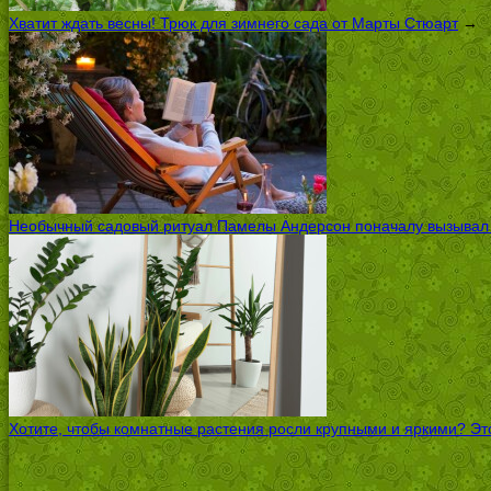
Хватит ждать весны! Трюк для зимнего сада от Марты Стюарт
→
Необычный садовый ритуал Памелы Андерсон поначалу вызывал ск
Хотите, чтобы комнатные растения росли крупными и яркими? Это