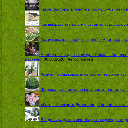
Какие факторы влияют на срок службы металл
Как выбрать технологию строительства загоро
Хватит ждать весны! Трюк для зимнего сада 
Необычный садовый ритуал Памелы Андерсон п
растений
30.07.2026 | Автор:
kmveg
Хотите, чтобы комнатные растения росли кру
Широколиственные вечнозеленые растения — 
«Розовый секрет» Дженнифер Гарнер: как заст
Владельцы домов используют воздуходувки дл