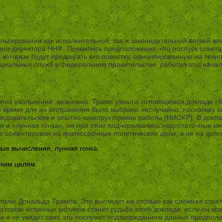
льтировании как исполнительной, так и законодательной ветвей в
о директора ННФ. Появились предположения, что роспуск совета б
 которые будут продвигать его повестку, ориентированную на техн
оциальных служб в федеральном правительстве, работая под нача
этих увольнений: возможно, Трамп узнал о готовящемся докладе Н
 время для их отстранения было выбрано неслучайно, поскольку с
едовательские и опытно-конструкторские работы (НИОКР). В докл
ния и «лунная гонка», но при этом подчеркивались недостаточные 
е ориентирован на краткосрочные политические цели, а не на до
вые вычисления, лунная гонка.
ским целям.
илю Дональда Трампа. Это выглядит не столько как сложная страте
тором истинных мотивов станет судьба этого доклада: если он все
к и не увидит свет, это послужит подтверждением данных предпол