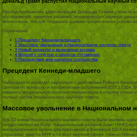
Дональд Трамп распустил Национальный научный со
Период пребывания администрации Дональда Трампа у власти не
исследований, принятии решений, игнорирующих научные данные
впечатление, что для тогдашней администрации знания рассматр
Содержание
1
Прецедент Кеннеди-младшего
2
Массовое увольнение в Национальном научном совете
3
Новый директор и возможные мотивы
4
Версия с отчетом о научном отставании
5
Последствия для научного сообщества
Прецедент Кеннеди-младшего
Наблюдатели проводят параллели с действиями Роберта Кеннеди-
Центрах по контролю и профилактике заболеваний (CDC) США. Впо
изменить федеральную политику иммунизации в сторону отказа от
полный состав Национального научного совета.
Массовое увольнение в Национальном н
Все 22 члена Национального научного совета были уволены адм
предоставлено не было. Национальный научный совет (ННС) игр
консультативного органа для президента и Конгресса США по во
серьезный удар по ННФ и по всей научной сфере страны. Члены 