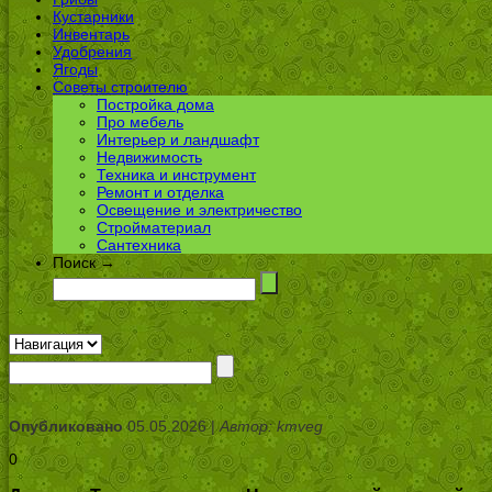
Кустарники
Инвентарь
Удобрения
Ягоды
Советы строителю
Постройка дома
Про мебель
Интерьер и ландшафт
Недвижимость
Техника и инструмент
Ремонт и отделка
Освещение и электричество
Стройматериал
Сантехника
Поиск →
Опубликовано
05.05.2026 |
Автор: kmveg
0