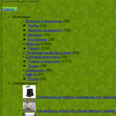
Comments are closed.
Наверх ↑
Категории
Болезни и вредители
(36)
►
Грибы
(22)
►
Дачнику на заметку
(782)
►
Деревья
(74)
►
Кустарники
(38)
Новости
(2958)
►
Овощи
(232)
Полезные свойства и вред
(33)
Садовый инвентарь
(18)
►
Советы строителю
(1712)
►
Травы
(78)
Удобрения
(33)
Цветы
(37)
►
Ягоды
(25)
Свежие статьи
Поломоечные роботы: инновации для бизнес
Как выбрать двери для общественных зданий