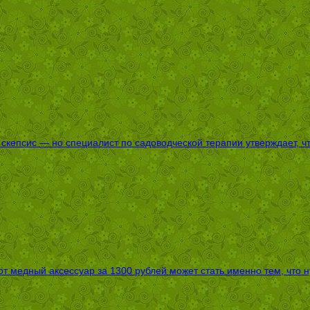
епсис — но специалист по садоводческой терапии утверждает, что
т медный аксессуар за 1300 рублей может стать именно тем, что 