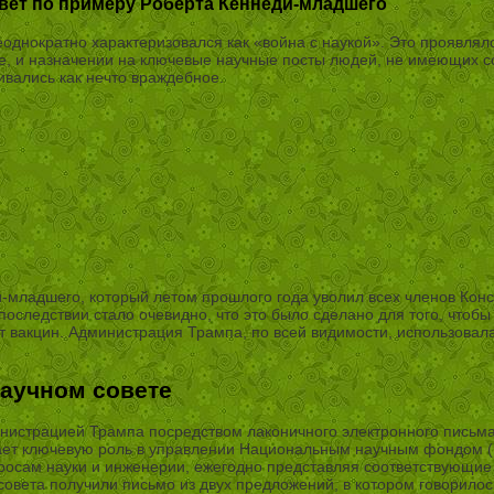
вет по примеру Роберта Кеннеди-младшего
однократно характеризовался как «война с наукой». Это проявля
, и назначении на ключевые научные посты людей, не имеющих с
ивались как нечто враждебное.
младшего, который летом прошлого года уволил всех членов Консу
следствии стало очевидно, что это было сделано для того, чтобы
 вакцин. Администрация Трампа, по всей видимости, использовала
аучном совете
инистрацией Трампа посредством лаконичного электронного письма
ает ключевую роль в управлении Национальным научным фондом (НН
просам науки и инженерии, ежегодно представляя соответствующие
совета получили письмо из двух предложений, в котором говорило