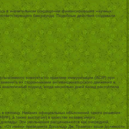
лось в значительном сокращении финансирования научных
оответствующего бэкграунда. Подобные действия создавали
льтативного комитета по практике иммунизации (ACIP) при
 заменить их сторонниками антивакцинаторского движения и
 аналогичный подход, когда несколько дней назад распустила
 в пятницу. Никаких официальных объяснений такого решения
Ф), а также выступает в качестве независимого
 доклады. Эти увольнения расцениваются как очередной
сь: «От имени президента Дональда Дж. Трампа» ваши должности