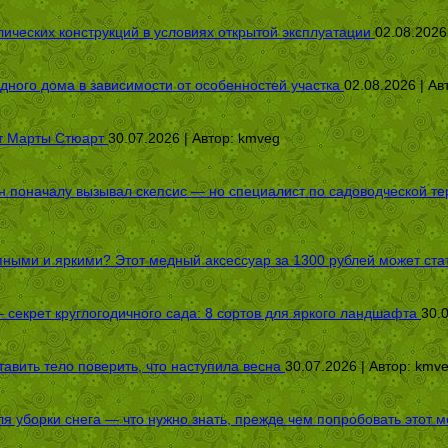
ических конструкций в условиях открытой эксплуатации
02.08.2026
дного дома в зависимости от особенностей участка
02.08.2026 | Ав
от Марты Стюарт
30.07.2026 | Автор:
kmveg
оначалу вызывал скепсис — но специалист по садоводческой терап
пными и яркими? Этот медный аксессуар за 1300 рублей может стат
секрет круглогодичного сада: 8 сортов для яркого ландшафта
30.
авить тело поверить, что наступила весна
30.07.2026 | Автор:
kmv
я уборки снега — что нужно знать, прежде чем попробовать этот м