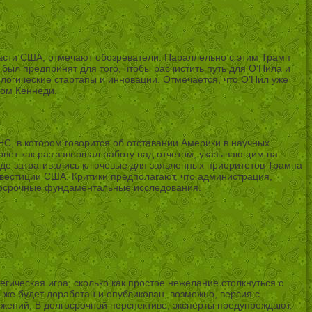
ласти США, отмечают обозреватели. Параллельно с этим Трамп
ыл предпринят для того, чтобы расчистить путь для О’Нила и
ологические стартапы и инновации. Отмечается, что О’Нил уже
лом Кеннеди.
НС, в котором говорится об отставании Америки в научных
овет как раз завершал работу над отчетом, указывающим на
аде затрагивались ключевые для заявленных приоритетов Трампа
инвестиции США. Критики предполагают, что администрация,
лгосрочные фундаментальные исследования.
гическая игра, сколько как простое нежелание столкнуться с
 же будет доработан и опубликован, возможно, версия с
ожений. В долгосрочной перспективе, эксперты предупреждают,