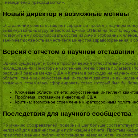
«немедленно прекращаются».
Новый директор и возможные мотивы
Отстранение совета оставляет серьезный пробел в научном консу
выдвинул кандидатуру инвестора Джима О’Нила на пост следующег
позволить ему сформировать состав из лично отобранных членов,
занимает должность заместителя министра здравоохранения и с
Версия с отчетом о научном отставании
Однако существует и более простая версия относительно сроков 
исследованиях. Некоторые уволенные члены совета полагают, что
растущий разрыв между США и Китаем в расходах на научно-иссл
области, такие как искусственный интеллект, квантовые вычисле
возможно, стремилась сформировать совет, который был бы боле
Ключевые области отчета: искусственный интеллект, кванто
Проблема: отставание инвестиций США.
Критика: возможное стремление к краткосрочным политиче
Последствия для научного сообщества
По мнению обозревателей, подобный шаг больше соответствует ст
неловкой для администрации публикацией отчета. Простым индика
предотвращением публичного скандала неверна; если же отчет та