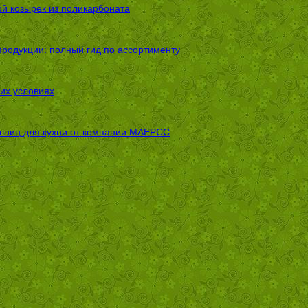
ой козырек из поликарбоната
родукции: полный гид по ассортименту
их условиях
шниц для кухни от компании МАЕРСС