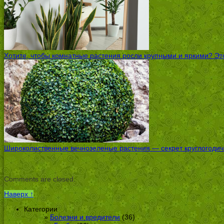
Хотите, чтобы комнатные растения росли крупными и яркими? Это
Широколиственные вечнозеленые растения — секрет круглогодичн
Comments are closed.
Наверх ↑
Категории
Болезни и вредители
(36)