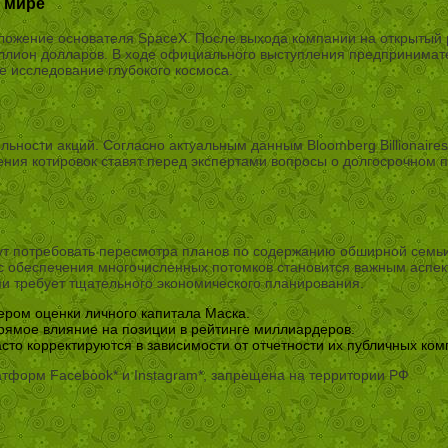
в мире
ожение основателя SpaceX. После выхода компании на открытый р
ллион долларов. В ходе официального выступления предпринимат
 исследование глубокого космоса.
ьности акций. Согласно актуальным данным Bloomberg Billionaires
ния котировок ставят перед экспертами вопросы о долгосрочном п
ут потребовать пересмотра планов по содержанию обширной семь
 обеспечения многочисленных потомков становится важным аспект
 требует тщательного экономического планирования.
ром оценки личного капитала Маска.
прямое влияние на позиции в рейтинге миллиардеров.
сто корректируются в зависимости от отчетности их публичных ком
атформ Facebook* и Instagram*, запрещена на территории РФ