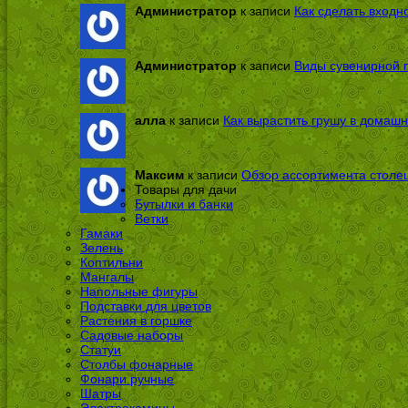
Администратор
к записи
Как сделать входн
Администратор
к записи
Виды сувенирной п
алла
к записи
Как вырастить грушу в домашн
Максим
к записи
Обзор ассортимента столе
Товары для дачи
Бутылки и банки
Ветки
Гамаки
Зелень
Коптильни
Мангалы
Напольные фигуры
Подставки для цветов
Растения в горшке
Садовые наборы
Статуи
Столбы фонарные
Фонари ручные
Шатры