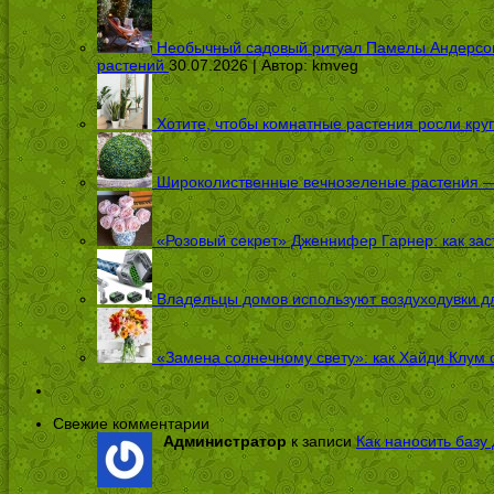
Необычный садовый ритуал Памелы Андерсон п
растений
30.07.2026 | Автор:
kmveg
Хотите, чтобы комнатные растения росли кру
Широколиственные вечнозеленые растения — 
«Розовый секрет» Дженнифер Гарнер: как заст
Владельцы домов используют воздуходувки дл
«Замена солнечному свету»: как Хайди Клум 
Свежие комментарии
Администратор
к записи
Как наносить базу 