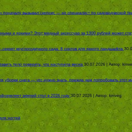
оначалу вызывал скепсис — но специалист по садоводческой терап
пными и яркими? Этот медный аксессуар за 1300 рублей может стат
секрет круглогодичного сада: 8 сортов для яркого ландшафта
30.
авить тело поверить, что наступила весна
30.07.2026 | Автор:
kmv
я уборки снега — что нужно знать, прежде чем попробовать этот м
оформляет зимний стол в 2026 году
30.07.2026 | Автор:
kmveg
для ногтей