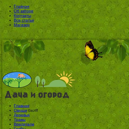
Главная
Об авторе
Контакты
Все статьи
Магазин
Главная
Овощи
0ac4ff
Деревья
Травы
Вредители
Грибы