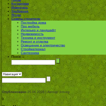
Кустарники
Инвентарь
Удобрения
Ягоды
Советы строителю
Постройка дома
Про мебель
Интерьер и ландшафт
Недвижимость
Техника и инструмент
Ремонт и отделка
Освещение и электричество
Стройматериал
Сантехника
Поиск →
Опубликовано
25.06.2026 |
Автор: kmveg
0