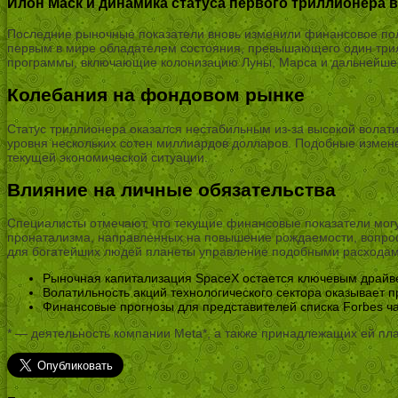
Илон Маск и динамика статуса первого триллионера 
Последние рыночные показатели вновь изменили финансовое пол
первым в мире обладателем состояния, превышающего один три
программы, включающие колонизацию Луны, Марса и дальнейшее
Колебания на фондовом рынке
Статус триллионера оказался нестабильным из-за высокой волатил
уровня нескольких сотен миллиардов долларов. Подобные измене
текущей экономической ситуации.
Влияние на личные обязательства
Специалисты отмечают, что текущие финансовые показатели мог
пронатализма, направленных на повышение рождаемости, вопрос
для богатейших людей планеты управление подобными расходами
Рыночная капитализация SpaceX остается ключевым драйве
Волатильность акций технологического сектора оказывает 
Финансовые прогнозы для представителей списка Forbes ча
* — деятельность компании Meta*, а также принадлежащих ей пл