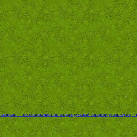
епсис — но специалист по садоводческой терапии утверждает, что