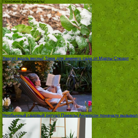
Похожие материалы
Хватит ждать весны! Трюк для зимнего сада от Марты Стюарт
→
Необычный садовый ритуал Памелы Андерсон поначалу вызывал ск