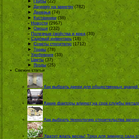
►
Грибы
(22)
►
Дачнику на заметку
(782)
►
Деревья
(74)
►
Кустарники
(38)
Новости
(2957)
►
Овощи
(232)
Полезные свойства и вред
(33)
Садовый инвентарь
(18)
►
Советы строителю
(1712)
►
Травы
(78)
Удобрения
(33)
Цветы
(37)
►
Ягоды
(25)
Свежие статьи
Как выбрать двери для общественных зданий
Какие факторы влияют на срок службы металл
Как выбрать технологию строительства загоро
Хватит ждать весны! Трюк для зимнего сада 