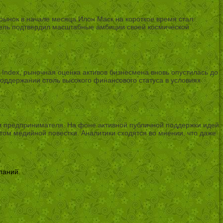
ынок в начале месяца Илон Маск на короткое время стал
ель подтвердил масштабные амбиции своей космической
 Index, рыночная оценка активов бизнесмена вновь опустилась до
оддержании столь высокого финансового статуса в условиях
и предпринимателя. На фоне активной публичной поддержки идей
ом медийной повестки. Аналитики сходятся во мнении, что даже
паний.