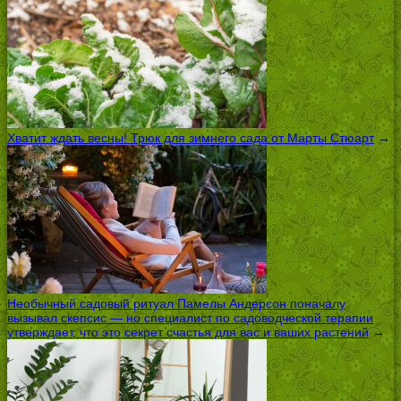
Хватит ждать весны! Трюк для зимнего сада от Марты Стюарт
→
Необычный садовый ритуал Памелы Андерсон поначалу
вызывал скепсис — но специалист по садоводческой терапии
утверждает, что это секрет счастья для вас и ваших растений
→