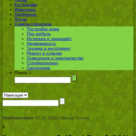
Кустарники
Инвентарь
Удобрения
Ягоды
Советы строителю
Постройка дома
Про мебель
Интерьер и ландшафт
Недвижимость
Техника и инструмент
Ремонт и отделка
Освещение и электричество
Стройматериал
Сантехника
Поиск →
Опубликовано
02.06.2026 |
Автор: kmveg
0