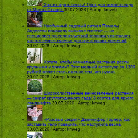
Хватит ждать весны! Трюк для зимнего сада
от Марты Стюарт
30.07.2026 | Автор:
kmveg
Необычный садовый ритуал Памелы
Андерсон поначалу вызывал скепсис — но
специалист по садоводческой терапии утверждает,
что это секрет счастья для вас и ваших растений
30.07.2026 | Автор:
kmveg
Хотите, чтобы комнатные растения росли
крупными и яркими? Этот медный аксессуар за 1300
рублей может стать именно тем, что нужно
30.07.2026 | Автор:
kmveg
Широколиственные вечнозеленые растения
— секрет круглогодичного сада: 8 сортов для яркого
ландшафта
30.07.2026 | Автор:
kmveg
«Розовый секрет» Дженнифер Гарнер: как
заставить тело поверить, что наступила весна
30.07.2026 | Автор:
kmveg