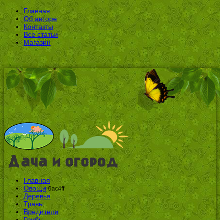
Главная
Об авторе
Контакты
Все статьи
Магазин
Главная
Овощи
0ac4ff
Деревья
Травы
Вредители
Грибы