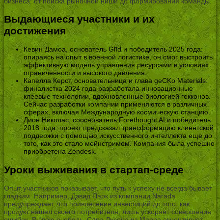
бизнеса: от поиска рыночной ниши до формирования команды.
Выдающиеся участники и их
достижения
Кевин Дамоа, основатель Glīd и победитель 2025 года:
опираясь на опыт в военной логистике, он смог выстроить
эффективную модель управления ресурсами в условиях
ограниченности и высокого давления.
Капелла Керст, основательница и глава geCKo Materials:
финалистка 2024 года разработала инновационные
клеевые технологии, вдохновленные биологией гекконов.
Сейчас разработки компании применяются в различных
сферах, включая Международную космическую станцию.
Дион Николас, сооснователь Forethought AI и победитель
2018 года: проект предсказал трансформацию клиентской
поддержки с помощью искусственного интеллекта еще до
того, как это стало мейнстримом. Компания была успешно
приобретена Zendesk.
Уроки выживания в стартап-среде
Опыт участников показывает, что путь к успеху не всегда бывает
гладким. Например, Дэвид Парк из компании Narada
предупреждает, что привлечение инвестиций до того, как
продукт нашел своего потребителя, лишь ускоряет совершение
ошибок. В свою очередь, Сара Лусена из Mappa акцентирует