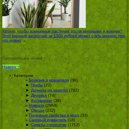
Хотите, чтобы комнатные растения росли крупными и яркими?
Этот медный аксессуар за 1300 рублей может стать именно тем,
что нужно
→
Comments are closed.
Наверх ↑
Категории
Болезни и вредители
(36)
►
Грибы
(22)
►
Дачнику на заметку
(782)
►
Деревья
(74)
►
Кустарники
(38)
Новости
(2958)
►
Овощи
(232)
Полезные свойства и вред
(33)
Садовый инвентарь
(18)
►
Советы строителю
(1712)