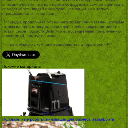
внимание на том, что при найме сотрудников важнее оценивать
совместимость людей с культурой компании, чем только
профессиональные навыки.
Площадка продолжает объединять предпринимателей, которые
готовы сделать ставку на свои идеи в публичном пространстве.
Новый сезон подкаста Build Mode, посвященный привлечению
инвестиций, стартует в июне.
* — деятельность компании запрещена на территории РФ
Похожие материалы
Поломоечные роботы: инновации для бизнеса и комфорта
→