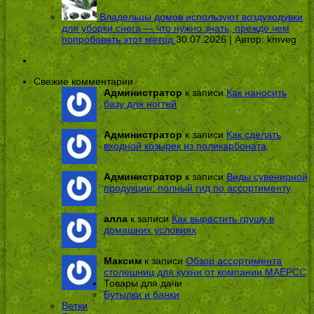
Владельцы домов используют воздуходувки
для уборки снега — что нужно знать, прежде чем
попробовать этот метод
30.07.2026 | Автор:
kmveg
Свежие комментарии
Администратор
к записи
Как наносить
базу для ногтей
Администратор
к записи
Как сделать
входной козырек из поликарбоната
Администратор
к записи
Виды сувенирной
продукции: полный гид по ассортименту
алла
к записи
Как вырастить грушу в
домашних условиях
Максим
к записи
Обзор ассортимента
столешниц для кухни от компании МАЕРСС
Товары для дачи
Бутылки и банки
Ветки