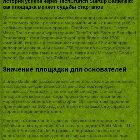
История успеха через TechCrunch Startup Battlefield:
как площадка меняет судьбы стартапов
Многие знаковые технологические компании начинали свой путь
не с громких пресс-релизов о многомиллионных инвестициях, а
с обычной презентации проекта. Dropbox, Cloudflare, Discord,
Mint и Trello прошли через горнило TechCrunch Startup Battlefield.
Этот конкурс стал отправной точкой для более чем 1700
компаний, которые в совокупности привлекли 32 миллиарда
долларов и совершили свыше 250 сделок по выходу, включая
поглощения гигантами индустрии, такими как Microsoft, Google*,
Yahoo*, Salesforce, Uber, Twitter* и Amazon.
Значение площадки для основателей
Startup Battlefield рассматривается не просто как соревнование,
а как трамплин для бизнеса. Статистика подтверждает
значимость площадки: участие в ней зачастую становится
поворотным моментом, когда проект получает признание
мирового сообщества и инвесторов. Организаторы продлили
прием заявок на 2026 год до 8 июня из-за высокого спроса со
стороны предпринимателей.
Для тех, кто хочет понять, как развиваются компании после
публичного выступления, был запущен подкаст Build Mode: The
Founder Survival Guide. В рамках программы основатели
делятся опытом прохождения ключевых этапов становления