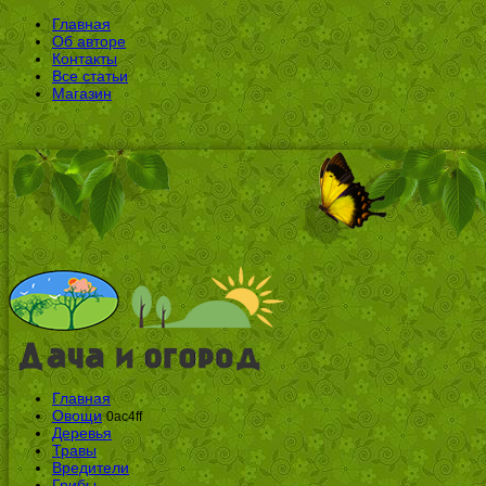
Главная
Об авторе
Контакты
Все статьи
Магазин
Главная
Овощи
0ac4ff
Деревья
Травы
Вредители
Грибы