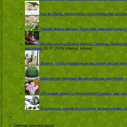
Как выбрать технологию строительства загоро
Хватит ждать весны! Трюк для зимнего сада 
Необычный садовый ритуал Памелы Андерсон п
растений
30.07.2026 | Автор:
kmveg
Хотите, чтобы комнатные растения росли кру
Широколиственные вечнозеленые растения — 
«Розовый секрет» Дженнифер Гарнер: как заст
Владельцы домов используют воздуходувки дл
Свежие комментарии