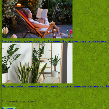
Необычный садовый ритуал Памелы Андерсон поначалу вызывал ск
Хотите, чтобы комнатные растения росли крупными и яркими? Это
Comments are closed.
Наверх ↑