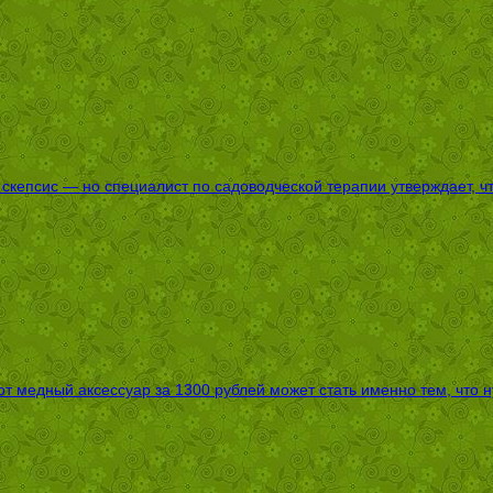
епсис — но специалист по садоводческой терапии утверждает, что
т медный аксессуар за 1300 рублей может стать именно тем, что 