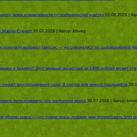
дного дома в зависимости от особенностей участка
02.08.2026 | Ав
от Марты Стюарт
30.07.2026 | Автор:
kmveg
оначалу вызывал скепсис — но специалист по садоводческой терап
пными и яркими? Этот медный аксессуар за 1300 рублей может стат
секрет круглогодичного сада: 8 сортов для яркого ландшафта
30.
авить тело поверить, что наступила весна
30.07.2026 | Автор:
kmv
я уборки снега — что нужно знать, прежде чем попробовать этот м