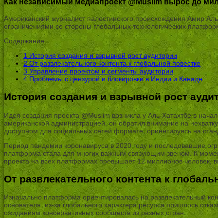
Как независимый медиапроект @Muslim вырос до мил
Американский журналист палестинского происхождения Амир Аль-
ограничениями со стороны глобальных технологических платформ
Содержание
1
История создания и взрывной рост аудитории
2
От развлекательного контента к глобальной повестке
3
Управление проектом и сегменты аудитории
4
Проблемы с цензурой и блокировки в Индии и Канаде
История создания и взрывной рост ауди
Идея создания проекта @Muslim возникла у Аль-Хатахтбе в начал
американской администрацией, он обратил внимание на нехватку
доступном для социальных сетей формате, ориентируясь на ст
Период пандемии коронавируса в 2020 году и последовавшие ог
платформа стала для многих важным связующим звеном. К момент
проекта на всех платформах превышает 12 миллионов человек, вк
От развлекательного контента к глобаль
Изначально платформа ориентировалась на развлекательный кон
основателя, из-за глобального характера ресурса пришлось отка
ожиданиям консервативных сообществ из разных стран.