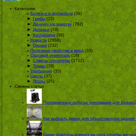
Категории
Болезни и вредители
(36)
►
Грибы
(22)
►
Дачнику на заметку
(782)
►
Деревья
(74)
►
Кустарники
(38)
Новости
(2958)
►
Овощи
(232)
Полезные свойства и вред
(33)
Садовый инвентарь
(18)
►
Советы строителю
(1712)
►
Травы
(78)
Удобрения
(33)
Цветы
(37)
►
Ягоды
(25)
Свежие статьи
Поломоечные роботы: инновации для бизнес
Как выбрать двери для общественных зданий
Какие факторы влияют на срок службы металл