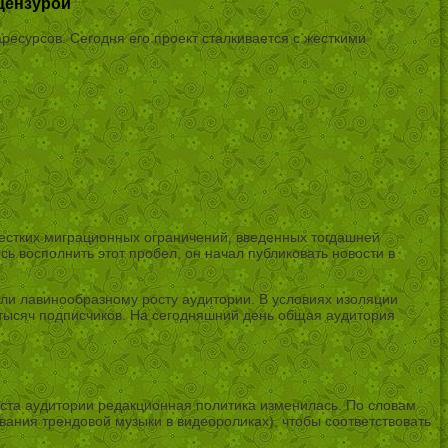
цензурой
есурсов. Сегодня его проект сталкивается с жесткими
жестких миграционных ограничений, введенных тогдашней
 восполнить этот пробел, он начал публиковать новости в
ли лавинообразному росту аудитории. В условиях изоляции
тысяч подписчиков. На сегодняшний день общая аудитория
ста аудитории редакционная политика изменилась. По словам
вания трендовой музыки в видеороликах), чтобы соответствовать