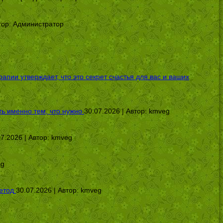
тор:
Администратор
ии утверждает, что это секрет счастья для вас и ваших
ь именно тем, что нужно
30.07.2026 | Автор:
kmveg
07.2026 | Автор:
kmveg
eg
етод
30.07.2026 | Автор:
kmveg