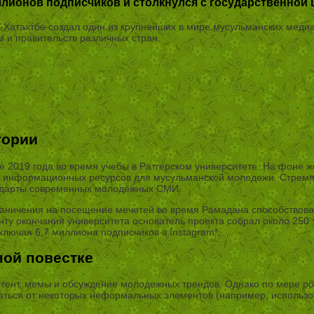
лионов подписчиков и столкнулся с государственной 
Хатахтбе создал один из крупнейших в мире мусульманских медиар
 и правительств различных стран.
тории
е 2019 года во время учебы в Ратгерском университете. На фоне 
 информационных ресурсов для мусульманской молодежи. Стремясь
андарты современных молодежных СМИ.
раничения на посещение мечетей во время Рамадана способствова
у окончания университета основатель проекта собрал около 250 
лючая 6,7 миллиона подписчиков в Instagram*.
ной повестке
тент, мемы и обсуждение молодежных трендов. Однако по мере ро
заться от некоторых неформальных элементов (например, использо