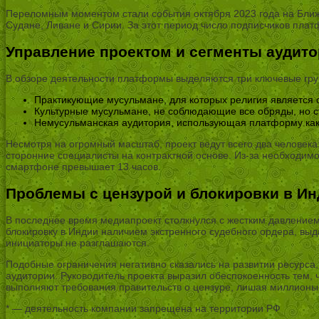
Переломным моментом стали события октября 2023 года на Ближн
Судане, Ливане и Сирии. За этот период число подписчиков плат
Управление проектом и сегменты аудит
В обзоре деятельности платформы выделяются три ключевые гру
Практикующие мусульмане, для которых религия является 
Культурные мусульмане, не соблюдающие все обряды, но с
Немусульманская аудитория, использующая платформу как 
Несмотря на огромный масштаб, проект ведут всего два человека
сторонние специалисты на контрактной основе. Из-за необходимо
смартфоне превышает 13 часов.
Проблемы с цензурой и блокировки в Ин
В последнее время медиапроект столкнулся с жестким давлением
блокировку в Индии наличием экстренного судебного ордера, вы
инициаторы не разглашаются.
Подобные ограничения негативно сказались на развитии ресурса,
аудитории. Руководитель проекта выразил обеспокоенность тем, ч
выполняют требования правительств о цензуре, лишая миллионы
* — деятельность компании запрещена на территории РФ