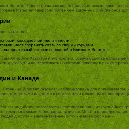
ем Востоке. Проект практически полностью переключился на осве
формы в Instagram* выросло более чем вдвое — с 2 миллионов до 
ории
ппы читателей:
основой повседневной идентичности.
тремящиеся сохранять связь со своими корнями.
альтернативный источник новостей о Ближнем Востоке.
: сам Амир Аль-Хатахтбе и его коллега, отвечающая за направлени
сти круглосуточно отслеживать новостную повестку в режиме реал
дии и Канаде
. Страница @Muslim оказалась заблокирована для пользователей 
данного местными властями в соответствии с законом об информаци
 так как индийские пользователи составляли одну из крупнейших г
то технологические корпорации, такие как Meta* и принадлежащие 
 людей доступа к альтернативным источникам информации.