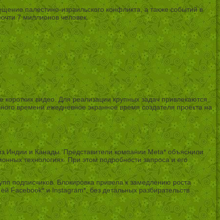
щение палестино-израильского конфликта, а также событий в
почти 7 миллионов человек.
е коротких видео. Для реализации крупных задач привлекаются
ьного времени ежедневное экранное время создателя проекта на
из Индии и Канады. Представители компании Meta* объяснили
онных технологиях. При этом подробности запроса и его
рупп подписчиков. Блокировка привела к замедлению роста
ей Facebook* и Instagram*, без детальных разбирательств