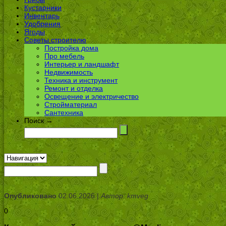
Кустарники
Инвентарь
Удобрения
Ягоды
Советы строителю
Постройка дома
Про мебель
Интерьер и ландшафт
Недвижимость
Техника и инструмент
Ремонт и отделка
Освещение и электричество
Стройматериал
Сантехника
Поиск →
Опубликовано
02.06.2026 |
Автор: kmveg
0