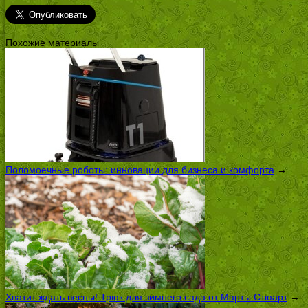
Похожие материалы
Поломоечные роботы: инновации для бизнеса и комфорта
→
Хватит ждать весны! Трюк для зимнего сада от Марты Стюарт
→