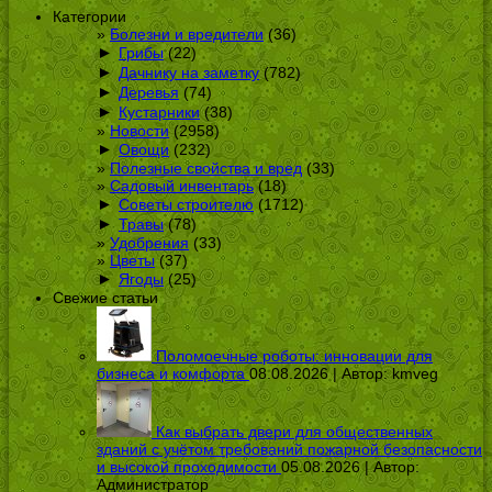
Категории
Болезни и вредители
(36)
►
Грибы
(22)
►
Дачнику на заметку
(782)
►
Деревья
(74)
►
Кустарники
(38)
Новости
(2958)
►
Овощи
(232)
Полезные свойства и вред
(33)
Садовый инвентарь
(18)
►
Советы строителю
(1712)
►
Травы
(78)
Удобрения
(33)
Цветы
(37)
►
Ягоды
(25)
Свежие статьи
Поломоечные роботы: инновации для
бизнеса и комфорта
08.08.2026 | Автор:
kmveg
Как выбрать двери для общественных
зданий с учётом требований пожарной безопасности
и высокой проходимости
05.08.2026 | Автор:
Администратор