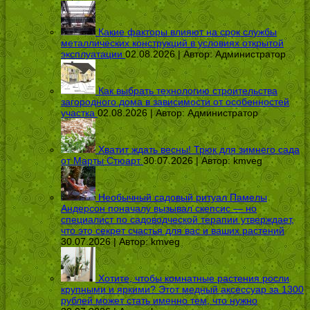
Какие факторы влияют на срок службы
металлических конструкций в условиях открытой
эксплуатации
02.08.2026 | Автор:
Администратор
Как выбрать технологию строительства
загородного дома в зависимости от особенностей
участка
02.08.2026 | Автор:
Администратор
Хватит ждать весны! Трюк для зимнего сада
от Марты Стюарт
30.07.2026 | Автор:
kmveg
Необычный садовый ритуал Памелы
Андерсон поначалу вызывал скепсис — но
специалист по садоводческой терапии утверждает,
что это секрет счастья для вас и ваших растений
30.07.2026 | Автор:
kmveg
Хотите, чтобы комнатные растения росли
крупными и яркими? Этот медный аксессуар за 1300
рублей может стать именно тем, что нужно