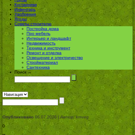
Кустарники
Инвентарь
Удобрения
Ягоды
Советы строителю
Постройка дома
Про мебель
Интерьер и ландшафт
Недвижимость
Техника и инструмент
Ремонт и отделка
Освещение и электричество
Стройматериал
Сантехника
Поиск →
Опубликовано
06.07.2026 |
Автор: kmveg
0