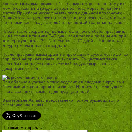
Зрелые тыквы выдерживают 1–2 легких заморозка, поэтому их
можно оставить на грядке до тех пор, пока мороз не погубит
листву. При сборе нужно срезать плод с длинной плодоножкой.
Поднимать тыкву следует за корпус, а не за «хвостик», чтобы он
не отломился. Плоды с целой плодоножкой хранятся дольше.
Плоды также сохранятся дольше, если после сбора просушить
их на солнце в течение 5–7 дней или в теплом помещении при
температуре около 29 °C в течение 7–10 дней — это поможет
кожуре окончательно затвердеть.
После просушки тыквы хранят в прохладном сухом месте до тех
пор, пока не придет время их вырезать. Существуют также
способы надолго сохранить свежий вид уже вырезанных
декоративных тыкв.
При обильном урожае можно поделиться плодами с друзьями и
близкими или даже продать излишки. И, конечно, не забудьте
снова сохранить семена для будущего года!
В материале
Almanac
представлено полное руководство по
выращиванию тыквы.
Похожие материалы