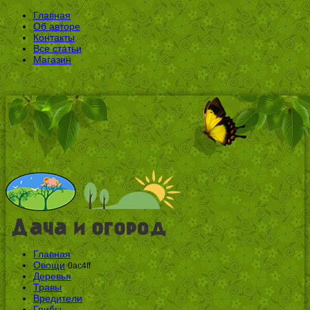
Главная
Об авторе
Контакты
Все статьи
Магазин
Главная
Овощи
0ac4ff
Деревья
Травы
Вредители
Грибы