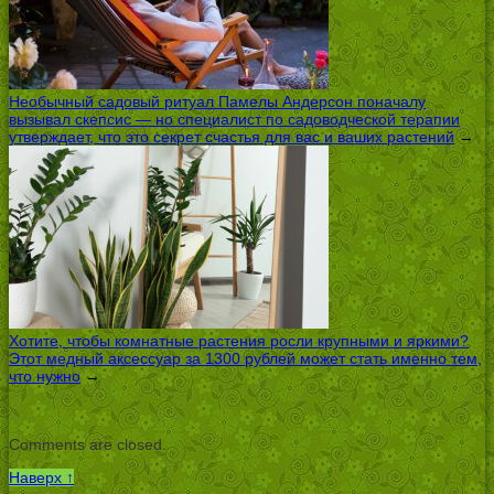
Необычный садовый ритуал Памелы Андерсон поначалу
вызывал скепсис — но специалист по садоводческой терапии
утверждает, что это секрет счастья для вас и ваших растений
→
Хотите, чтобы комнатные растения росли крупными и яркими?
Этот медный аксессуар за 1300 рублей может стать именно тем,
что нужно
→
Comments are closed.
Наверх ↑