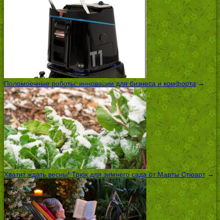
Поломоечные роботы: инновации для бизнеса и комфорта
→
Хватит ждать весны! Трюк для зимнего сада от Марты Стюарт
→