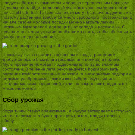
следует обогатить компостом и хорошо перепревшим навозом.
Идеально подойдет солнечный участок с уровнем кислотности
почвы pH 6,5–6,8. Тыквенные плети могут быть очень длинными,
поэтому растениям требуется много свободного пространства. В
начале сезона молодые посадки можно накрыть легким
нетканым материалом для защиты от холода и насекомых. С
началом цветения укрытие необходимо снять, чтобы обеспечить
доступ пчел для опыления.
Поскольку тыква состоит в основном из воды, растениям
требуется около 5 см влаги (осадков или полива) в неделю.
Мульчирование помогает поддерживать почву во влажном
состоянии. В течение лета рекомендуется подкармливать
растения компостированным навозом, а внекорневые подкормки
жидкими удобрениями, такими как рыбная эмульсия или
экстракт морских водорослей, отлично восполняют недостаток
микроэлементов.
Сбор урожая
Когда тыквы станут оранжевыми, а кожура затвердеет настолько,
что ее невозможно будет проткнуть ногтем, плоды готовы к
сбору.