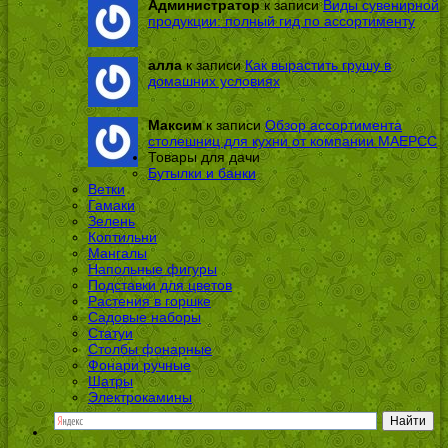
Администратор
к записи
Виды сувенирной
продукции: полный гид по ассортименту
алла
к записи
Как вырастить грушу в
домашних условиях
Максим
к записи
Обзор ассортимента
столешниц для кухни от компании МАЕРСС
Товары для дачи
Бутылки и банки
Ветки
Гамаки
Зелень
Коптильни
Мангалы
Напольные фигуры
Подставки для цветов
Растения в горшке
Садовые наборы
Статуи
Столбы фонарные
Фонари ручные
Шатры
Электрокамины