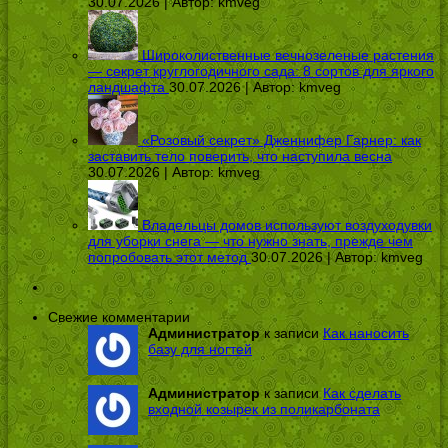
30.07.2026 | Автор:
kmveg
Широколиственные вечнозеленые растения
— секрет круглогодичного сада: 8 сортов для яркого
ландшафта
30.07.2026 | Автор:
kmveg
«Розовый секрет» Дженнифер Гарнер: как
заставить тело поверить, что наступила весна
30.07.2026 | Автор:
kmveg
Владельцы домов используют воздуходувки
для уборки снега — что нужно знать, прежде чем
попробовать этот метод
30.07.2026 | Автор:
kmveg
Свежие комментарии
Администратор
к записи
Как наносить
базу для ногтей
Администратор
к записи
Как сделать
входной козырек из поликарбоната