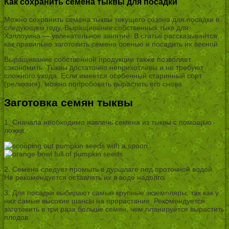
Как сохранить семена тыквы для посадки
Можно сохранить семена тыквы текущего сезона для посадки в
следующем году. Выращивание собственных тыкв для
Хэллоуина — увлекательное занятие. В статье рассказывается,
как правильно заготовить семена осенью и посадить их весной.
Выращивание собственной продукции также позволяет
сэкономить. Тыквы достаточно неприхотливы и не требуют
сложного ухода. Если имеется особенный старинный сорт
(реликвия), можно попробовать вырастить его снова.
Заготовка семян тыквы
1. Сначала необходимо извлечь семена из тыквы с помощью
ложки.
2. Семена следует промыть в дуршлаге под проточной водой.
Не рекомендуется оставлять их в воде надолго.
3. Для посадки выбирают самые крупные экземпляры, так как у
них самые высокие шансы на прорастание. Рекомендуется
заготовить в три раза больше семян, чем планируется вырастить
плодов.