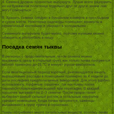
4. Семена должны полностью высохнуть. Лучше всего разложить
их на бумажном полотенце отдельно друг от друга, иначе они
могут слипнуться.
5. Хранить семена следует в бумажном конверте в прохладном
и сухом месте. Некоторые садоводы помещают конверты в
герметичный контейнер и убирают в холодильник.
Семенного материала будет много, поэтому излишки можно
обжарить и употребить в пищу.
Посадка семян тыквы
В регионах с продолжительным летом семена можно
высаживать сразу в открытый грунт, как только почва прогреется
весной примерно до 21 °C и минует угроза заморозков.
Если вегетационный период короткий, рекомендуется начать
выращивание рассады в помещении примерно за 4 недели до
даты последних предполагаемых заморозков. Для этого удобно
использовать торфяные горшочки, так как тыквы плохо
переносят повреждение корней при пересадке. В каждый
горшочек высевают по 2–3 семени. После прорастания
выбирают самый сильный росток, а остальные аккуратно
срезают ножницами. Когда почва прогреется, саженцы
высаживают в грунт прямо в горшочках.
Тыквы потребляют много питательных веществ, поэтому почву