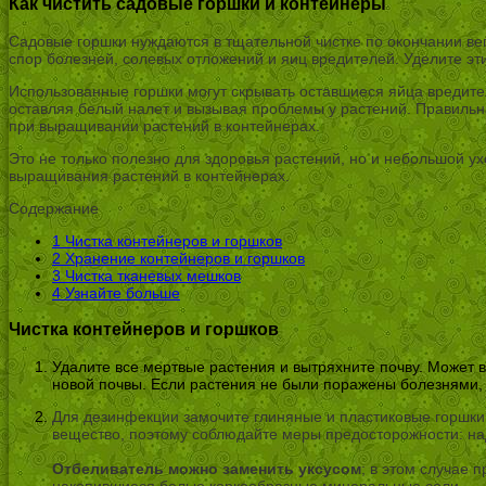
Как чистить садовые горшки и контейнеры
Садовые горшки нуждаются в тщательной чистке по окончании ве
спор болезней, солевых отложений и яиц вредителей. Уделите э
Использованные горшки могут скрывать оставшиеся яйца вредите
оставляя белый налет и вызывая проблемы у растений. Правиль
при выращивании растений в контейнерах.
Это не только полезно для здоровья растений, но и небольшой у
выращивания растений в контейнерах.
Содержание
1
Чистка контейнеров и горшков
2
Хранение контейнеров и горшков
3
Чистка тканевых мешков
4
Узнайте больше
Чистка контейнеров и горшков
Удалите все мертвые растения и вытряхните почву. Может в
новой почвы. Если растения не были поражены болезнями, д
Для дезинфекции замочите глиняные и пластиковые горшки в
вещество, поэтому соблюдайте меры предосторожности: над
Отбеливатель можно заменить уксусом
; в этом случае 
накопившиеся белые коркообразные минеральные соли.