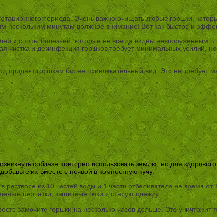
гетационного периода. Очень важно очищать любые горшки, которы
тим нескольким минутам должное внимание! Вот как быстро и эффе
лей и споры болезней, которые не всегда видны невооруженным гл
ная чистка и дезинфекция горшков требует минимальных усилий, 
ход придает горшкам более привлекательный вид. Это не требует м
озникнуть соблазн повторно использовать землю, но для здорового
обавьте их вместе с почвой в компостную кучу.
 растворе из 10 частей воды и 1 части отбеливателя на время от 
еньте перчатки, защитные очки и старую одежду.
просто замочите горшки на несколько часов дольше. Это уничтожит