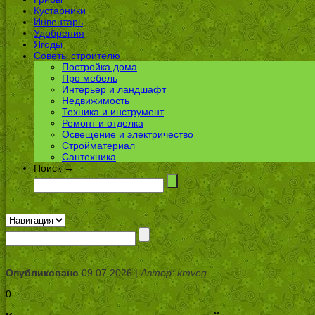
Кустарники
Инвентарь
Удобрения
Ягоды
Советы строителю
Постройка дома
Про мебель
Интерьер и ландшафт
Недвижимость
Техника и инструмент
Ремонт и отделка
Освещение и электричество
Стройматериал
Сантехника
Поиск →
Опубликовано
09.07.2026 |
Автор: kmveg
0