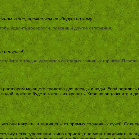
шом уходе, прежде чем их уберут на зиму.
тобы удалить водоросли, плесень и другие отложения.
е денутся!
 стойким и трудно удаляется со старых глиняных горшков. Пластик
ю раствором моющего средства для посуды и воды. Если остались 
 водой, пока не будете готовы их хранить. Хорошо ополосните и да
.
, что они накрыты и защищены от прямых солнечных лучей. Солнеч
кольку неглазурованная глина пориста, она может впитывать влагу
горшков оберните их газетой, чтобы смягчить удары и предотврат