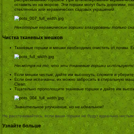
оставить их на морозе. Эти горшки могут быть дорогими, п
стеклянных или керамических садовых украшений.
Некоторые керамические горшки глазурованы только сн
Чистка тканевых мешков
Тканевые горшки и мешки необходимо очистить от почвы. Е
Несмотря на то, что эти тканевые горшки используются 
Если мешки чистые, дайте им высохнуть, сложите и уберите
Если они испачканы, их можно забросить в стиральную маш
Clean.
Тщательно прополощите тканевые горшки и дайте им высохн
Значительное улучшение, но не идеальное!
Не расстраивайтесь, если ваши горшки не будут идеально чистым
Узнайте больше