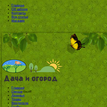
Главная
Об авторе
Контакты
Все статьи
Магазин
Главная
Овощи
0ac4ff
Деревья
Травы
Вредители
Грибы