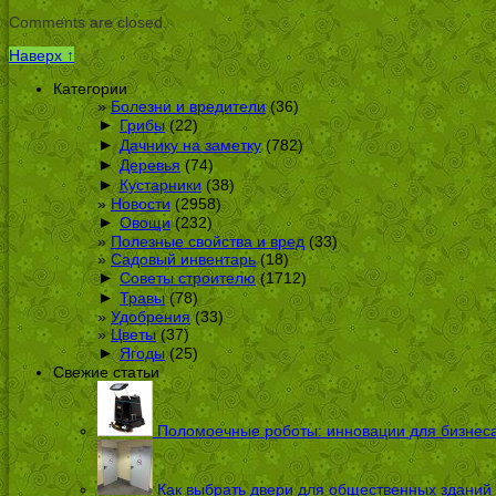
Comments are closed.
Наверх ↑
Категории
Болезни и вредители
(36)
►
Грибы
(22)
►
Дачнику на заметку
(782)
►
Деревья
(74)
►
Кустарники
(38)
Новости
(2958)
►
Овощи
(232)
Полезные свойства и вред
(33)
Садовый инвентарь
(18)
►
Советы строителю
(1712)
►
Травы
(78)
Удобрения
(33)
Цветы
(37)
►
Ягоды
(25)
Свежие статьи
Поломоечные роботы: инновации для бизнес
Как выбрать двери для общественных зданий