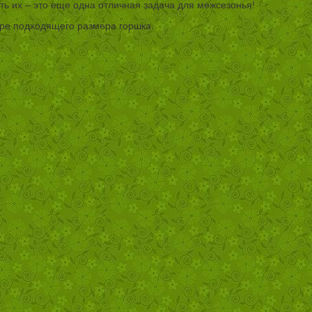
ть их – это еще одна отличная задача для межсезонья!
ре подходящего размера горшка.