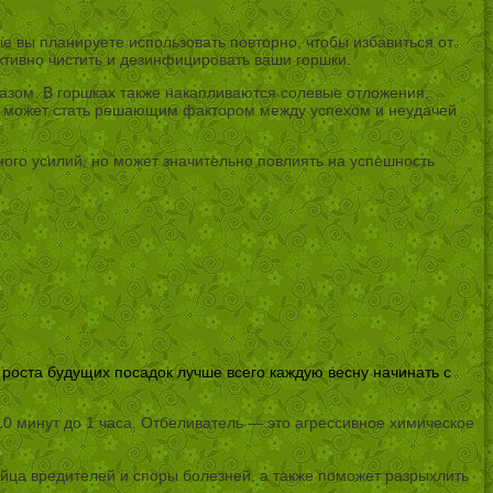
е вы планируете использовать повторно, чтобы избавиться от
ктивно чистить и дезинфицировать ваши горшки.
азом. В горшках также накапливаются солевые отложения,
но может стать решающим фактором между успехом и неудачей
ного усилий, но может значительно повлиять на успешность
 роста будущих посадок лучше всего каждую весну начинать с
10 минут до 1 часа. Отбеливатель — это агрессивное химическое
 яйца вредителей и споры болезней, а также поможет разрыхлить