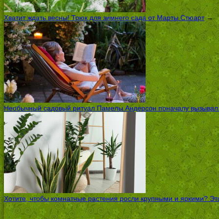
Хватит ждать весны! Трюк для зимнего сада от Марты Стюарт
→
Необычный садовый ритуал Памелы Андерсон поначалу вызывал ск
Хотите, чтобы комнатные растения росли крупными и яркими? Это