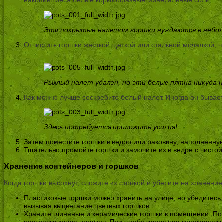
Эти покрытые налетом горшки нуждаются в неболь
Отчистите горшки жесткой щеткой или стальной мочалкой, ч
Рыхлый налет удален, но эти белые пятна никуда н
Как можно лучше соскребите белый налет. Иногда он бывает
Здесь потребуется приложить усилия!
Затем поместите горшки в ведро или раковину, наполненну
Тщательно промойте горшки и замочите их в ведре с чистой
Хранение контейнеров и горшков
Когда горшки высохнут, сложите их стопкой и уберите на хранение
Пластиковые горшки можно хранить на улице, но убедитесь
вызывая выцветание цветных горшков.
Храните глиняные и керамические горшки в помещении. Пос
растрескиванию горшков. При штабелировании керамических 