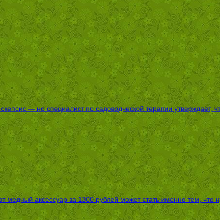
епсис — но специалист по садоводческой терапии утверждает, что
т медный аксессуар за 1300 рублей может стать именно тем, что 