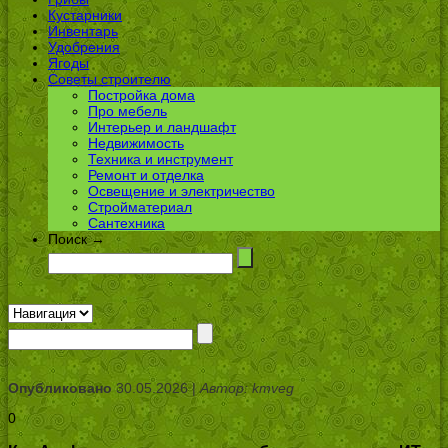
Кустарники
Инвентарь
Удобрения
Ягоды
Советы строителю
Постройка дома
Про мебель
Интерьер и ландшафт
Недвижимость
Техника и инструмент
Ремонт и отделка
Освещение и электричество
Стройматериал
Сантехника
Поиск →
Опубликовано
30.05.2026 |
Автор: kmveg
0