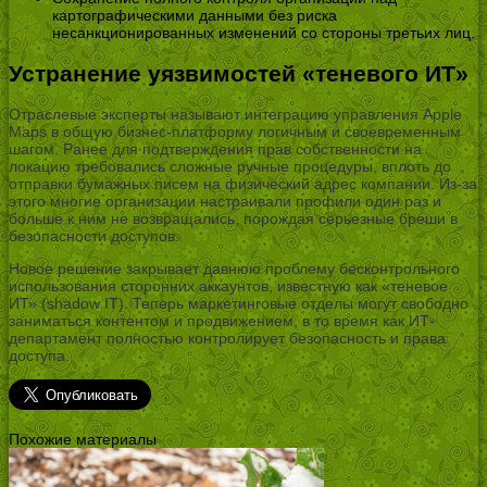
картографическими данными без риска
несанкционированных изменений со стороны третьих лиц.
Устранение уязвимостей «теневого ИТ»
Отраслевые эксперты называют интеграцию управления Apple
Maps в общую бизнес-платформу логичным и своевременным
шагом. Ранее для подтверждения прав собственности на
локацию требовались сложные ручные процедуры, вплоть до
отправки бумажных писем на физический адрес компании. Из-за
этого многие организации настраивали профили один раз и
больше к ним не возвращались, порождая серьезные бреши в
безопасности доступов.
Новое решение закрывает давнюю проблему бесконтрольного
использования сторонних аккаунтов, известную как «теневое
ИТ» (shadow IT). Теперь маркетинговые отделы могут свободно
заниматься контентом и продвижением, в то время как ИТ-
департамент полностью контролирует безопасность и права
доступа.
Похожие материалы