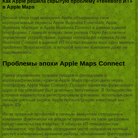
Как Apple решила скрытую проблему «теневого ИТ»
в Apple Maps
Весной этого года компания Apple объединила свои
корпоративные сервисы Apple Business Essentials, Apple
Business Manager и Apple Business Connect в рамках единой
платформы. Главным новшеством релиза стало бесплатное
управление устройствами, однако интеграция сервиса Apple
Business Connect в единый ИТ-портал решила еще одну важную
проблему безопасности, о которой многие компании даже не
задумывались.
Проблемы эпохи Apple Maps Connect
Ранее управление точками продаж и филиалами в
картографическом сервисе Apple Maps происходило через
платформу Apple Maps Connect. Процесс привязки физического
адреса организации был довольно запутанным. В большинства
случаев маркетологи регистрировали филиалы, используя свои
личные учетные записи Apple Account (ранее известные как
Apple ID).
Из-за привязки профилей к личным аккаунтам сотрудников
компании фактически не владели правами на свои цифровые
представительства в картах. В обзорах ИТ-специалистов
отмечается, что бывшие сотрудники часто сохраняли полный
доступ к изменению времени работы, обновлению фотографий