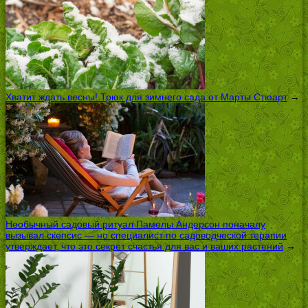
Хватит ждать весны! Трюк для зимнего сада от Марты Стюарт
→
Необычный садовый ритуал Памелы Андерсон поначалу
вызывал скепсис — но специалист по садоводческой терапии
утверждает, что это секрет счастья для вас и ваших растений
→