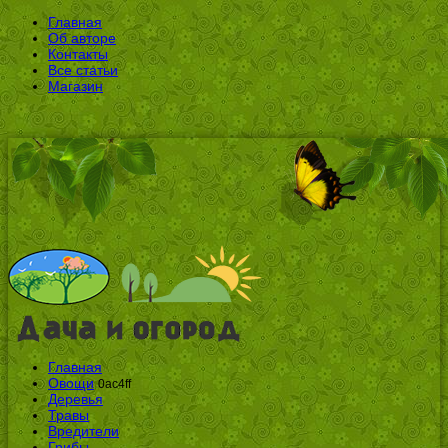
Главная
Об авторе
Контакты
Все статьи
Магазин
Главная
Овощи
0ac4ff
Деревья
Травы
Вредители
Грибы