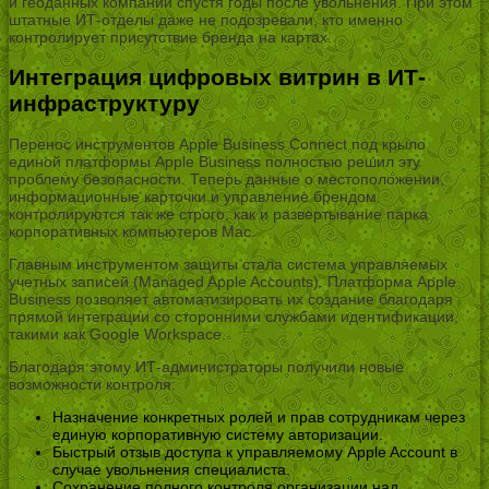
и геоданных компаний спустя годы после увольнения. При этом
штатные ИТ-отделы даже не подозревали, кто именно
контролирует присутствие бренда на картах.
Интеграция цифровых витрин в ИТ-
инфраструктуру
Перенос инструментов Apple Business Connect под крыло
единой платформы Apple Business полностью решил эту
проблему безопасности. Теперь данные о местоположении,
информационные карточки и управление брендом
контролируются так же строго, как и развертывание парка
корпоративных компьютеров Mac.
Главным инструментом защиты стала система управляемых
учетных записей (Managed Apple Accounts). Платформа Apple
Business позволяет автоматизировать их создание благодаря
прямой интеграции со сторонними службами идентификации,
такими как Google Workspace.
Благодаря этому ИТ-администраторы получили новые
возможности контроля:
Назначение конкретных ролей и прав сотрудникам через
единую корпоративную систему авторизации.
Быстрый отзыв доступа к управляемому Apple Account в
случае увольнения специалиста.
Сохранение полного контроля организации над