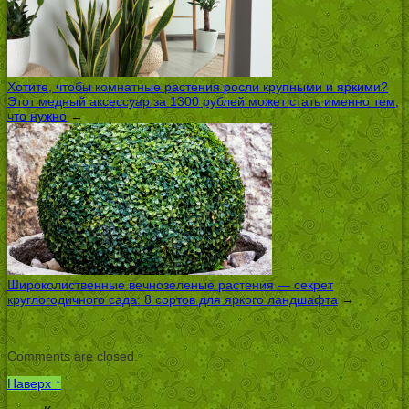
Хотите, чтобы комнатные растения росли крупными и яркими?
Этот медный аксессуар за 1300 рублей может стать именно тем,
что нужно
→
Широколиственные вечнозеленые растения — секрет
круглогодичного сада: 8 сортов для яркого ландшафта
→
Comments are closed.
Наверх ↑