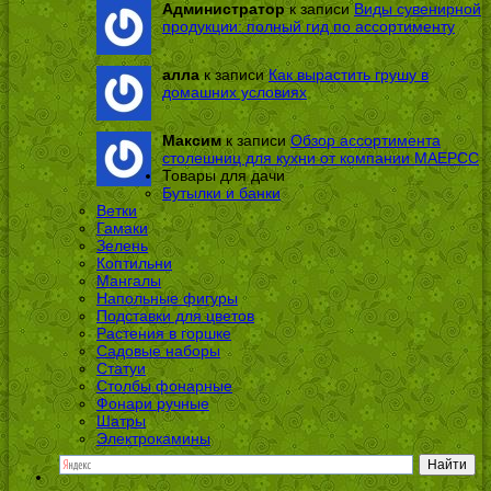
Администратор
к записи
Виды сувенирной
продукции: полный гид по ассортименту
алла
к записи
Как вырастить грушу в
домашних условиях
Максим
к записи
Обзор ассортимента
столешниц для кухни от компании МАЕРСС
Товары для дачи
Бутылки и банки
Ветки
Гамаки
Зелень
Коптильни
Мангалы
Напольные фигуры
Подставки для цветов
Растения в горшке
Садовые наборы
Статуи
Столбы фонарные
Фонари ручные
Шатры
Электрокамины