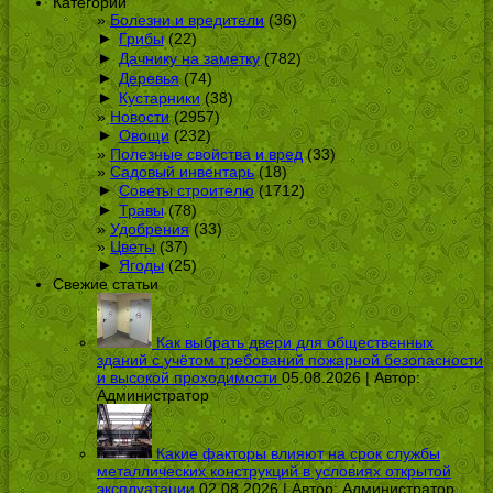
Категории
Болезни и вредители
(36)
►
Грибы
(22)
►
Дачнику на заметку
(782)
►
Деревья
(74)
►
Кустарники
(38)
Новости
(2957)
►
Овощи
(232)
Полезные свойства и вред
(33)
Садовый инвентарь
(18)
►
Советы строителю
(1712)
►
Травы
(78)
Удобрения
(33)
Цветы
(37)
►
Ягоды
(25)
Свежие статьи
Как выбрать двери для общественных
зданий с учётом требований пожарной безопасности
и высокой проходимости
05.08.2026 | Автор:
Администратор
Какие факторы влияют на срок службы
металлических конструкций в условиях открытой
эксплуатации
02.08.2026 | Автор:
Администратор