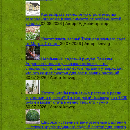
Как выбрать технологию строительства
загородного дома в зависимости от особенностей
участка
02.08.2026 | Автор:
Администратор
Хватит ждать весны! Трюк для зимнего сада
от Марты Стюарт
30.07.2026 | Автор:
kmveg
Необычный садовый ритуал Памелы
Андерсон поначалу вызывал скепсис — но
специалист по садоводческой терапии утверждает,
что это секрет счастья для вас и ваших растений
30.07.2026 | Автор:
kmveg
Хотите, чтобы комнатные растения росли
крупными и яркими? Этот медный аксессуар за 1300
рублей может стать именно тем, что нужно
30.07.2026 | Автор:
kmveg
Широколиственные вечнозеленые растения
— секрет круглогодичного сада: 8 сортов для яркого