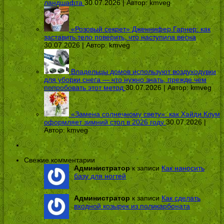
ландшафта
30.07.2026 | Автор:
kmveg
«Розовый секрет» Дженнифер Гарнер: как
заставить тело поверить, что наступила весна
30.07.2026 | Автор:
kmveg
Владельцы домов используют воздуходувки
для уборки снега — что нужно знать, прежде чем
попробовать этот метод
30.07.2026 | Автор:
kmveg
«Замена солнечному свету»: как Хайди Клум
оформляет зимний стол в 2026 году
30.07.2026 |
Автор:
kmveg
Свежие комментарии
Администратор
к записи
Как наносить
базу для ногтей
Администратор
к записи
Как сделать
входной козырек из поликарбоната