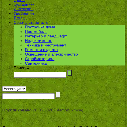
Кустарники
Инвентарь
Удобрения
Ягоды
Советы строителю
Постройка дома
Про мебель
Интерьер и ландшафт
Недвижимость
Техника и инструмент
Ремонт и отделка
Освещение и электричество
Стройматериал
Сантехника
Поиск →
Опубликовано
28.05.2026 |
Автор: kmveg
0