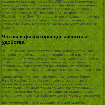
решением станет адаптер 8BitDo USB Adapter 2 стоимостью
около 20 долларов. Это устройство, внешне напоминающее
флеш-накопитель, подключается к док-станции консоли и
позволяет использовать беспроводные контроллеры от
PlayStation или Xbox. При этом функции вибрации и гироскопа
(например, у Sony DualSense) работают корректно, а
назначение кнопок можно легко настроить в системном меню
Switch 2.
Чехлы и фиксаторы для защиты и
удобства
Защитный кейс Dbrand Killswitch отлично подойдет как для
портативного режима, так и для стационарной игры. Он плотно
облегает корпус консоли и оснащен съемными элементами для
Joy-Con 2, улучшающими хват. В комплекте поставляется
специальный переходник для док-станции, что позволяет
подключать приставку к телевизору, не снимая защитный чехол.
Среди компактных чехлов на молнии выделяется Tomtoc
FancyCase Slim. Он отличается прочностью, стильным
лаконичным дизайном и имеет достаточно свободного
пространства над аналоговыми стиками, предотвращая их
случайное нажатие. Внутреннее защитное отделение для
экрана также служит органайзером для 12 игровых картриджей.
Для комфортной игры в домашних условиях эксперты