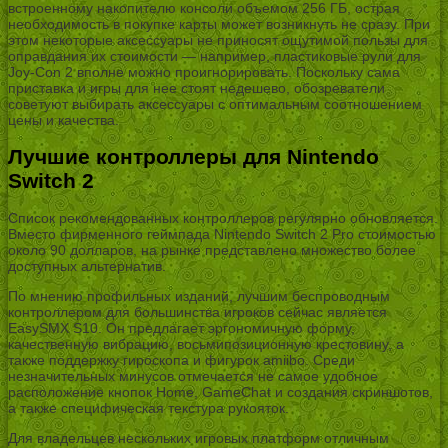
встроенному накопителю консоли объемом 256 ГБ, острая
необходимость в покупке карты может возникнуть не сразу. При
этом некоторые аксессуары не приносят ощутимой пользы для
оправдания их стоимости — например, пластиковые рули для
Joy-Con 2 вполне можно проигнорировать. Поскольку сама
приставка и игры для нее стоят недешево, обозреватели
советуют выбирать аксессуары с оптимальным соотношением
цены и качества.
Лучшие контроллеры для Nintendo
Switch 2
Список рекомендованных контроллеров регулярно обновляется.
Вместо фирменного геймпада Nintendo Switch 2 Pro стоимостью
около 90 долларов, на рынке представлено множество более
доступных альтернатив.
По мнению профильных изданий, лучшим беспроводным
контроллером для большинства игроков сейчас является
EasySMX S10. Он предлагает эргономичную форму,
качественную вибрацию, восьмипозиционную крестовину, а
также поддержку гироскопа и фигурок amiibo. Среди
незначительных минусов отмечается не самое удобное
расположение кнопок Home, GameChat и создания скриншотов,
а также специфическая текстура рукояток.
Для владельцев нескольких игровых платформ отличным