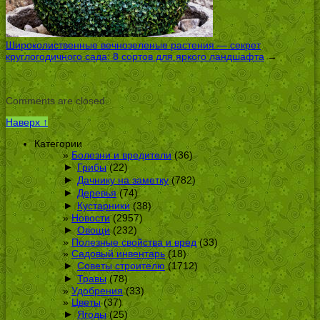
Широколиственные вечнозеленые растения — секрет
круглогодичного сада: 8 сортов для яркого ландшафта
→
Comments are closed.
Наверх ↑
Категории
Болезни и вредители
(36)
►
Грибы
(22)
►
Дачнику на заметку
(782)
►
Деревья
(74)
►
Кустарники
(38)
Новости
(2957)
►
Овощи
(232)
Полезные свойства и вред
(33)
Садовый инвентарь
(18)
►
Советы строителю
(1712)
►
Травы
(78)
Удобрения
(33)
Цветы
(37)
►
Ягоды
(25)