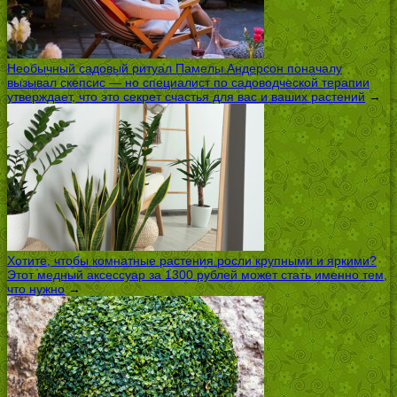
Необычный садовый ритуал Памелы Андерсон поначалу
вызывал скепсис — но специалист по садоводческой терапии
утверждает, что это секрет счастья для вас и ваших растений
→
Хотите, чтобы комнатные растения росли крупными и яркими?
Этот медный аксессуар за 1300 рублей может стать именно тем,
что нужно
→