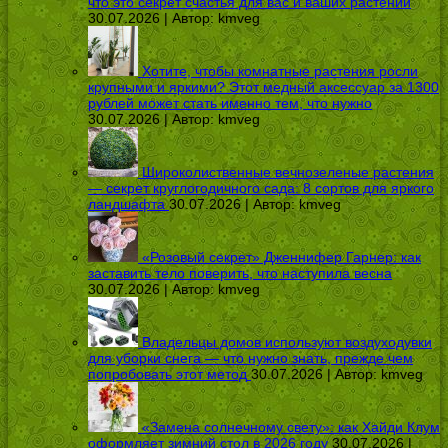
что это секрет счастья для вас и ваших растений
30.07.2026 | Автор:
kmveg
Хотите, чтобы комнатные растения росли
крупными и яркими? Этот медный аксессуар за 1300
рублей может стать именно тем, что нужно
30.07.2026 | Автор:
kmveg
Широколиственные вечнозеленые растения
— секрет круглогодичного сада: 8 сортов для яркого
ландшафта
30.07.2026 | Автор:
kmveg
«Розовый секрет» Дженнифер Гарнер: как
заставить тело поверить, что наступила весна
30.07.2026 | Автор:
kmveg
Владельцы домов используют воздуходувки
для уборки снега — что нужно знать, прежде чем
попробовать этот метод
30.07.2026 | Автор:
kmveg
«Замена солнечному свету»: как Хайди Клум
оформляет зимний стол в 2026 году
30.07.2026 |