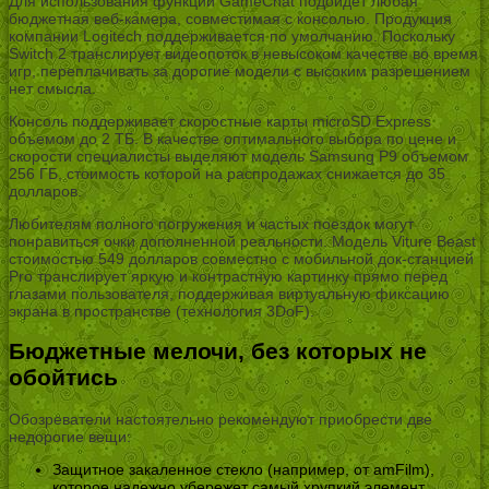
Для использования функции GameChat подойдет любая
бюджетная веб-камера, совместимая с консолью. Продукция
компании Logitech поддерживается по умолчанию. Поскольку
Switch 2 транслирует видеопоток в невысоком качестве во время
игр, переплачивать за дорогие модели с высоким разрешением
нет смысла.
Консоль поддерживает скоростные карты microSD Express
объемом до 2 ТБ. В качестве оптимального выбора по цене и
скорости специалисты выделяют модель Samsung P9 объемом
256 ГБ, стоимость которой на распродажах снижается до 35
долларов.
Любителям полного погружения и частых поездок могут
понравиться очки дополненной реальности. Модель Viture Beast
стоимостью 549 долларов совместно с мобильной док-станцией
Pro транслирует яркую и контрастную картинку прямо перед
глазами пользователя, поддерживая виртуальную фиксацию
экрана в пространстве (технология 3DoF).
Бюджетные мелочи, без которых не
обойтись
Обозреватели настоятельно рекомендуют приобрести две
недорогие вещи:
Защитное закаленное стекло (например, от amFilm),
которое надежно убережет самый хрупкий элемент