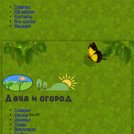
Главная
Об авторе
Контакты
Все статьи
Магазин
Главная
Овощи
0ac4ff
Деревья
Травы
Вредители
Грибы