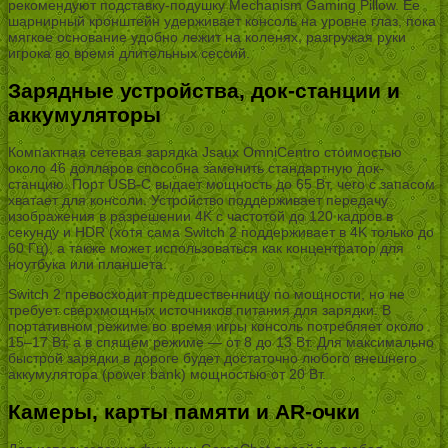
рекомендуют подставку-подушку Mechanism Gaming Pillow. Ее
шарнирный кронштейн удерживает консоль на уровне глаз, пока
мягкое основание удобно лежит на коленях, разгружая руки
игрока во время длительных сессий.
Зарядные устройства, док-станции и
аккумуляторы
Компактная сетевая зарядка Jsaux OmniCentro стоимостью
около 46 долларов способна заменить стандартную док-
станцию. Порт USB-C выдает мощность до 65 Вт, чего с запасом
хватает для консоли. Устройство поддерживает передачу
изображения в разрешении 4K с частотой до 120 кадров в
секунду и HDR (хотя сама Switch 2 поддерживает в 4K только до
60 Гц), а также может использоваться как концентратор для
ноутбука или планшета.
Switch 2 превосходит предшественницу по мощности, но не
требует сверхмощных источников питания для зарядки. В
портативном режиме во время игры консоль потребляет около
15–17 Вт, а в спящем режиме — от 8 до 13 Вт. Для максимально
быстрой зарядки в дороге будет достаточно любого внешнего
аккумулятора (power bank) мощностью от 20 Вт.
Камеры, карты памяти и AR-очки