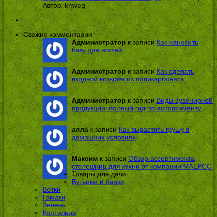
Автор:
kmveg
Свежие комментарии
Администратор
к записи
Как наносить
базу для ногтей
Администратор
к записи
Как сделать
входной козырек из поликарбоната
Администратор
к записи
Виды сувенирной
продукции: полный гид по ассортименту
алла
к записи
Как вырастить грушу в
домашних условиях
Максим
к записи
Обзор ассортимента
столешниц для кухни от компании МАЕРСС
Товары для дачи
Бутылки и банки
Ветки
Гамаки
Зелень
Коптильни