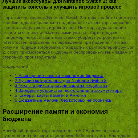
Лучшие аксессуары для Nintendo Switch 2: как
защитить консоль и улучшить игровой процесс
Портативная консоль Nintendo Switch 2 готова к работе прямо из
коробки, однако правильно подобранные аксессуары способны
значительно улучшить игровой опыт. Некоторые дополнения
эксперты считают обязательными уже на старте продаж.
Например, чехол и защитное стекло уберегут устройство от
потертостей, царапины и повреждений при падении. Тем же,
кому не по душе эргономика стандартных контроллеров Joy-Con
2, стоит присмотреться к удобным беспроводным геймпадам от
сторонних производителей.
Содержание
1
Расширение памяти и экономия бюджета
2
Лучшие контроллеры для Nintendo Switch 2
3
Чехлы и фиксаторы для защиты и удобства
4
Зарядные устройства, док-станции и аккумуляторы
5
Камеры, карты памяти и AR-очки
6
Бюджетные мелочи, без которых не обойтись
Расширение памяти и экономия
бюджета
Новейший формат карт памяти microSD Express позволит
существенно расширить цифровую библиотеку игр. Благодаря