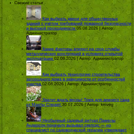
Свежие статьи
Как выбрать двери для общественных
зданий с учётом требований пожарной безопасности
и высокой проходимости
05.08.2026 | Автор:
Администратор
Какие факторы влияют на срок службы
металлических конструкций в условиях открытой
эксплуатации
02.08.2026 | Автор:
Администратор
Как выбрать технологию строительства
загородного дома в зависимости от особенностей
участка
02.08.2026 | Автор:
Администратор
Хватит ждать весны! Трюк для зимнего сада
от Марты Стюарт
30.07.2026 | Автор:
kmveg
Необычный садовый ритуал Памелы
Андерсон поначалу вызывал скепсис — но
специалист по садоводческой терапии утверждает,