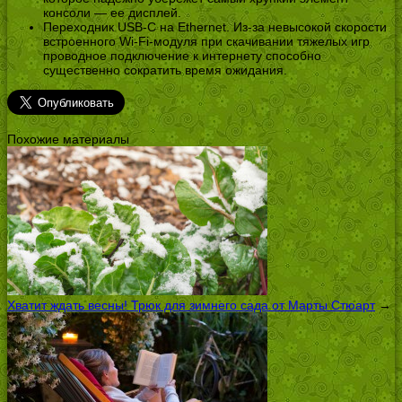
консоли — ее дисплей.
Переходник USB-C на Ethernet. Из-за невысокой скорости
встроенного Wi-Fi-модуля при скачивании тяжелых игр
проводное подключение к интернету способно
существенно сократить время ожидания.
Похожие материалы
Хватит ждать весны! Трюк для зимнего сада от Марты Стюарт
→