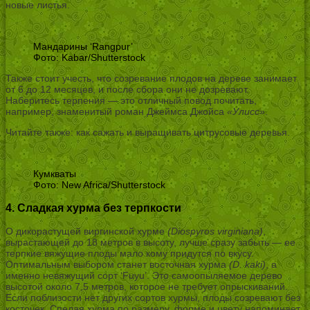
новые листья.
Мандарины ‘Rangpur’
Фото: Kabar/Shutterstock
Также стоит учесть, что созревание плодов на дереве занимает
от 6 до 12 месяцев, и после сбора они не дозревают.
Наберитесь терпения — это отличный повод почитать,
например, знаменитый роман Джеймса Джойса
«Улисс»
.
Читайте также: как сажать и выращивать цитрусовые деревья.
Кумкваты
Фото: New Africa/Shutterstock
4. Сладкая хурма без терпкости
О дикорастущей виргинской хурме
(Diospyros virginiana)
,
вырастающей до 18 метров в высоту, лучше сразу забыть — ее
терпкие вяжущие плоды мало кому придутся по вкусу.
Оптимальным выбором станет восточная хурма
(D. kaki)
, а
именно невяжущий сорт ‘Fuyu’. Это самоопыляемое дерево
высотой около 7,5 метров, которое не требует опрыскиваний.
Если поблизости нет других сортов хурмы, плоды созревают без
косточек. Спелая хурма по размеру, форме и цвету напоминает