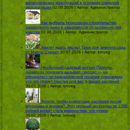
металлических конструкций в условиях открытой
эксплуатации
02.08.2026 | Автор:
Администратор
Как выбрать технологию строительства
загородного дома в зависимости от особенностей
участка
02.08.2026 | Автор:
Администратор
Хватит ждать весны! Трюк для зимнего сада
от Марты Стюарт
30.07.2026 | Автор:
kmveg
Необычный садовый ритуал Памелы
Андерсон поначалу вызывал скепсис — но
специалист по садоводческой терапии утверждает,
что это секрет счастья для вас и ваших растений
30.07.2026 | Автор:
kmveg
Хотите, чтобы комнатные растения росли
крупными и яркими? Этот медный аксессуар за 1300
рублей может стать именно тем, что нужно
30.07.2026 | Автор:
kmveg