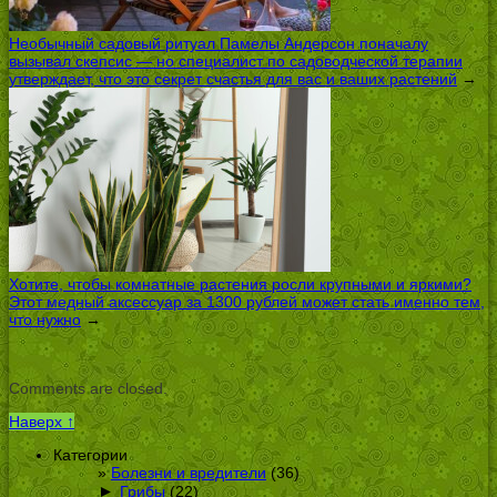
Необычный садовый ритуал Памелы Андерсон поначалу
вызывал скепсис — но специалист по садоводческой терапии
утверждает, что это секрет счастья для вас и ваших растений
→
Хотите, чтобы комнатные растения росли крупными и яркими?
Этот медный аксессуар за 1300 рублей может стать именно тем,
что нужно
→
Comments are closed.
Наверх ↑
Категории
Болезни и вредители
(36)
►
Грибы
(22)