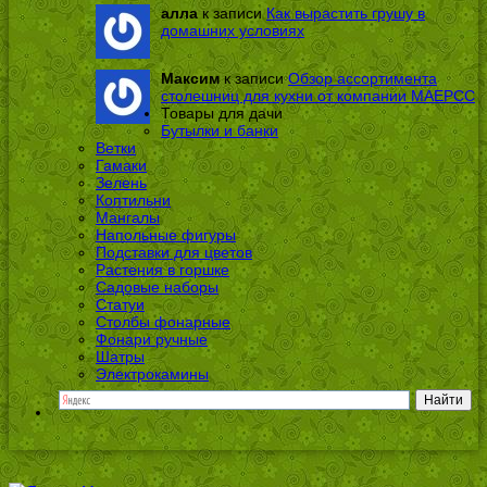
алла
к записи
Как вырастить грушу в
домашних условиях
Максим
к записи
Обзор ассортимента
столешниц для кухни от компании МАЕРСС
Товары для дачи
Бутылки и банки
Ветки
Гамаки
Зелень
Коптильни
Мангалы
Напольные фигуры
Подставки для цветов
Растения в горшке
Садовые наборы
Статуи
Столбы фонарные
Фонари ручные
Шатры
Электрокамины