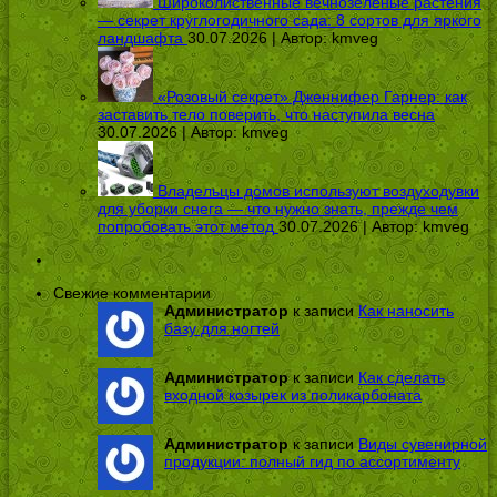
Широколиственные вечнозеленые растения
— секрет круглогодичного сада: 8 сортов для яркого
ландшафта
30.07.2026 | Автор:
kmveg
«Розовый секрет» Дженнифер Гарнер: как
заставить тело поверить, что наступила весна
30.07.2026 | Автор:
kmveg
Владельцы домов используют воздуходувки
для уборки снега — что нужно знать, прежде чем
попробовать этот метод
30.07.2026 | Автор:
kmveg
Свежие комментарии
Администратор
к записи
Как наносить
базу для ногтей
Администратор
к записи
Как сделать
входной козырек из поликарбоната
Администратор
к записи
Виды сувенирной
продукции: полный гид по ассортименту