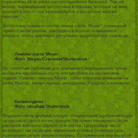
ограничено из-за риска распространения болезней. Тем не
менее, выращивание цитрусовых в горшках, которые на зиму
заносят в дом — это увлекательное и доступное многим
занятие.
Достаточно показать гостям лимон сорта ‘Meyer’, сорванный
прямо с ветки дерева, растущего в хорошо освещенной
комнате, чтобы завоевать репутацию выдающегося садовода.
Лимоны сорта ‘Meyer’
Фото: Megan Czarnocki/Shutterstock
По понятным причинам для домашнего выращивания лучше
выбирать карликовые сорта или растения на карликовом
подвое. Помимо лимона ‘Meyer’, стоит обратить внимание на
лайм ‘Bearss’, каламондины, мандарины ‘Rangpur’ и кумкваты.
Каламондины
Фото: okcahaa/Shutterstock
Подкармливать деревья следует специальным удобрением для
цитрусовых строго по инструкции. Не нужно паниковать, если
растение внезапно сбросит все листья. Цитрусовые часто
реагируют так на резкие изменения условий (температуры,
освещенности или режима полива). Со временем они выпустят