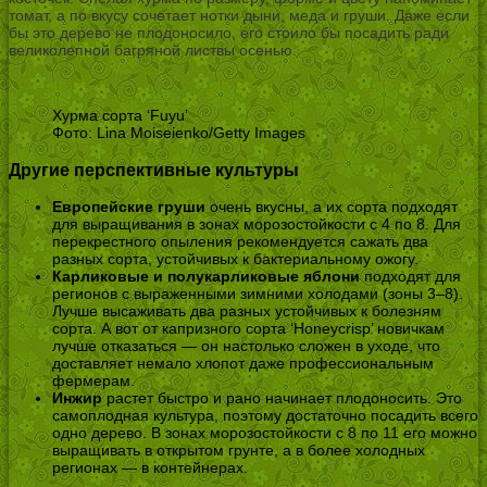
томат, а по вкусу сочетает нотки дыни, меда и груши. Даже если
бы это дерево не плодоносило, его стоило бы посадить ради
великолепной багряной листвы осенью.
Хурма сорта ‘Fuyu’
Фото: Lina Moiseienko/Getty Images
Другие перспективные культуры
Европейские груши
очень вкусны, а их сорта подходят
для выращивания в зонах морозостойкости с 4 по 8. Для
перекрестного опыления рекомендуется сажать два
разных сорта, устойчивых к бактериальному ожогу.
Карликовые и полукарликовые яблони
подходят для
регионов с выраженными зимними холодами (зоны 3–8).
Лучше высаживать два разных устойчивых к болезням
сорта. А вот от капризного сорта ‘Honeycrisp’ новичкам
лучше отказаться — он настолько сложен в уходе, что
доставляет немало хлопот даже профессиональным
фермерам.
Инжир
растет быстро и рано начинает плодоносить. Это
самоплодная культура, поэтому достаточно посадить всего
одно дерево. В зонах морозостойкости с 8 по 11 его можно
выращивать в открытом грунте, а в более холодных
регионах — в контейнерах.