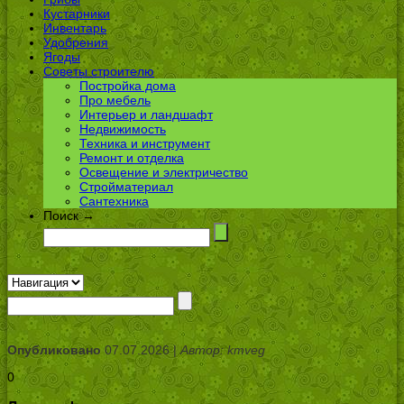
Кустарники
Инвентарь
Удобрения
Ягоды
Советы строителю
Постройка дома
Про мебель
Интерьер и ландшафт
Недвижимость
Техника и инструмент
Ремонт и отделка
Освещение и электричество
Стройматериал
Сантехника
Поиск →
Опубликовано
07.07.2026 |
Автор: kmveg
0