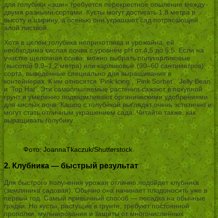
для голубики «эши» требуется перекрестное опыление между
двумя разными сортами. Кусты могут достигать 1,8 метра в
высоту и ширину, а осенью они украшают сад потрясающей
алой листвой.
Хотя в целом голубика неприхотлива и урожайна, ей
необходима кислая почва с уровнем pH от 4,5 до 5,5. Если на
участке щелочная почва, можно выбрать полукарликовые
(высотой 0,9–1,2 метра) или карликовые (30–60 сантиметров)
сорта, выведенные специально для выращивания в
контейнерах. К им относятся ‘Pink Icing’, ‘Pink Sorbet’, ‘Jelly Bean’
и ‘Top Hat’. Эти самоопыляемые растения сажают в покупной
грунт и умеренно подкармливают органическими удобрениями
для кислых почв. Кашпо с голубикой выглядят очень эстетично и
могут стать отличным украшением сада. Читайте также: как
выращивать голубику.
Фото: JoannaTkaczuk/Shutterstock
2. Клубника — быстрый результат
Для быстрого получения урожая отлично подойдет клубника
(земляника садовая). Обычно она начинает плодоносить уже в
первый год. Самый привычный способ — посадка на обычные
грядки. Но кусты, растущие в грунте, требуют постоянной
прополки, мульчирования и защиты от многочисленных