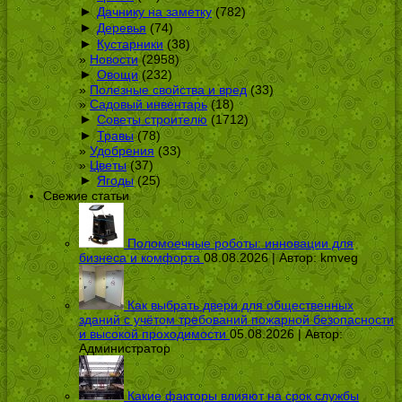
►
Дачнику на заметку
(782)
►
Деревья
(74)
►
Кустарники
(38)
Новости
(2958)
►
Овощи
(232)
Полезные свойства и вред
(33)
Садовый инвентарь
(18)
►
Советы строителю
(1712)
►
Травы
(78)
Удобрения
(33)
Цветы
(37)
►
Ягоды
(25)
Свежие статьи
Поломоечные роботы: инновации для
бизнеса и комфорта
08.08.2026 | Автор:
kmveg
Как выбрать двери для общественных
зданий с учётом требований пожарной безопасности
и высокой проходимости
05.08.2026 | Автор:
Администратор
Какие факторы влияют на срок службы