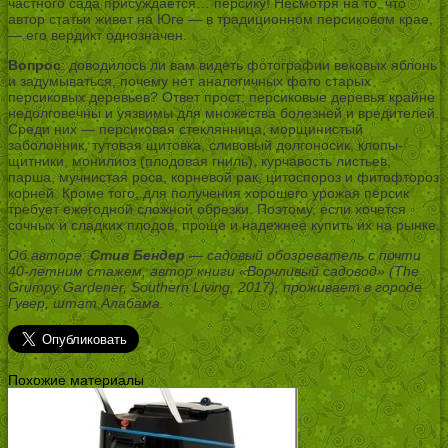
частного сада присуждается… персику! Несмотря на то, что
автор статьи живет на Юге — в традиционном персиковом крае,
— его вердикт однозначен.
Вопрос
: доводилось ли вам видеть фотографии вековых яблонь
и задумываться, почему нет аналогичных фото старых
персиковых деревьев? Ответ прост: персиковые деревья крайне
недолговечны и уязвимы для множества болезней и вредителей.
Среди них — персиковая стеклянница, морщинистый
заболонник, тутовая щитовка, сливовый долгоносик, клопы-
щитники, монилиоз (плодовая гниль), курчавость листьев,
парша, мучнистая роса, корневой рак, цитоспороз и фитофтороз
корней. Кроме того, для получения хорошего урожая персик
требует ежегодной сложной обрезки. Поэтому, если хочется
сочных и сладких плодов, проще и надежнее купить их на рынке.
Об авторе:
Стив Бендер
— садовый обозреватель с почти
40-летним стажем, автор книги «Ворчливый садовод» (The
Grumpy Gardener, Southern Living, 2017), проживает в городе
Гувер, штат Алабама.
Похожие материалы