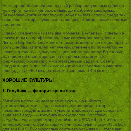
Ниже представлен рациональный разбор популярных садовых
культур: от самых неприхотливых до наиболее капризных.
Безусловно, критика последних может вызвать споры среди тех
садоводов, которые успешно выращивают даже самые сложные
растения.
Однако следует учитывать два момента. Во-первых, советы не
рассчитаны на профессиональных селекционеров уровня
Лютера Бёрбанка (знаменитого американского селекционера), у
большинства читателей нет ученых степеней по помологии —
науке о плодовых культурах — или виноградарству. Во-вторых,
материал не ориентирован на владельцев огромных
фермерских хозяйств с многогектарными садами. Советы
предназначены для обычных дачников и владельцев участков
площадью до 460 квадратных метров (около 4,5 соток).
ХОРОШИЕ КУЛЬТУРЫ
1. Голубика — фаворит среди ягод
Голубика не только невероятно вкусна, но и богата
антиоксидантами — полезными соединениями, которые
помогают продлить жизнь и укрепить здоровье. Два основных
вида этой ягоды — голубика высокорослая
(Vaccinium
corymbosum)
для зон морозостойкости USDA с 4 по 7 и более
теплолюбивая голубика «эши», или «кроличьи глаза»
(V. ashei)
,
для зон 8 и 9. Высокорослые сорта самоопыляемы, тогда как