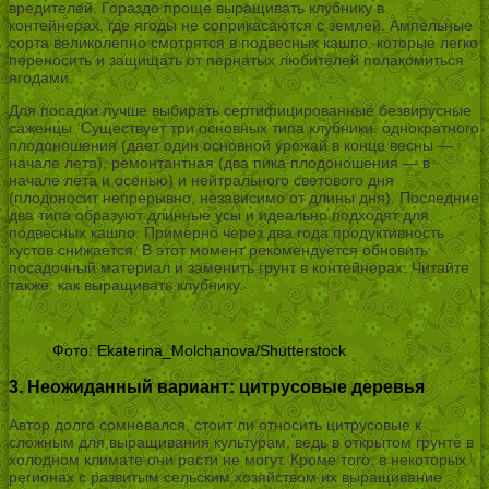
вредителей. Гораздо проще выращивать клубнику в
контейнерах, где ягоды не соприкасаются с землей. Ампельные
сорта великолепно смотрятся в подвесных кашпо, которые легко
переносить и защищать от пернатых любителей полакомиться
ягодами.
Для посадки лучше выбирать сертифицированные безвирусные
саженцы. Существует три основных типа клубники: однократного
плодоношения (дает один основной урожай в конце весны —
начале лета), ремонтантная (два пика плодоношения — в
начале лета и осенью) и нейтрального светового дня
(плодоносит непрерывно, независимо от длины дня). Последние
два типа образуют длинные усы и идеально подходят для
подвесных кашпо. Примерно через два года продуктивность
кустов снижается. В этот момент рекомендуется обновить
посадочный материал и заменить грунт в контейнерах. Читайте
также: как выращивать клубнику.
Фото: Ekaterina_Molchanova/Shutterstock
3. Неожиданный вариант: цитрусовые деревья
Автор долго сомневался, стоит ли относить цитрусовые к
сложным для выращивания культурам, ведь в открытом грунте в
холодном климате они расти не могут. Кроме того, в некоторых
регионах с развитым сельским хозяйством их выращивание