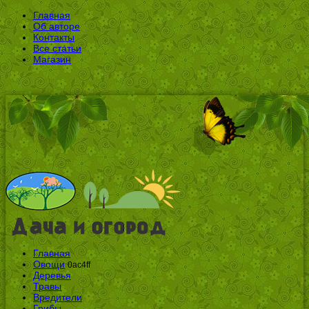
Главная
Об авторе
Контакты
Все статьи
Магазин
Главная
Овощи
0ac4ff
Деревья
Травы
Вредители
Грибы