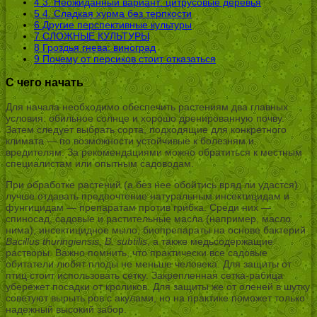
4
3. Неожиданный вариант: цитрусовые деревья
5
4. Сладкая хурма без терпкости
6
Другие перспективные культуры
7
СЛОЖНЫЕ КУЛЬТУРЫ
8
Гроздья гнева: виноград
9
Почему от персиков стоит отказаться
С чего начать
Для начала необходимо обеспечить растениям два главных
условия: обильное солнце и хорошо дренированную почву.
Затем следует выбрать сорта, подходящие для конкретного
климата — по возможности устойчивые к болезням и
вредителям. За рекомендациями можно обратиться к местным
специалистам или опытным садоводам.
При обработке растений (а без нее обойтись вряд ли удастся)
лучше отдавать предпочтение натуральным инсектицидам и
фунгицидам — препаратам против грибка. Среди них —
спиносад, садовые и растительные масла (например, масло
нима), инсектицидное мыло, биопрепараты на основе бактерий
Bacillus thuringiensis, B. subtilis
, а также медьсодержащие
растворы. Важно помнить, что практически все садовые
обитатели любят плоды не меньше человека. Для защиты от
птиц стоит использовать сетку. Закрепленная сетка-рабица
убережет посадки от кроликов. Для защиты же от оленей в шутку
советуют вырыть ров с акулами, но на практике поможет только
надежный высокий забор.