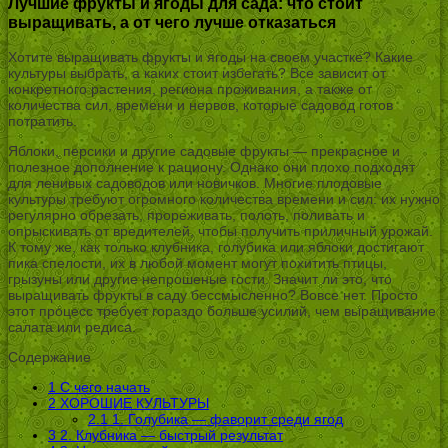
Лучшие фрукты и ягоды для сада: что стоит
выращивать, а от чего лучше отказаться
Хотите выращивать фрукты и ягоды на своем участке? Какие
культуры выбрать, а каких стоит избегать? Все зависит от
конкретного растения, региона проживания, а также от
количества сил, времени и нервов, которые садовод готов
потратить.
Яблоки, персики и другие садовые фрукты — прекрасное и
полезное дополнение к рациону. Однако они плохо подходят
для ленивых садоводов или новичков. Многие плодовые
культуры требуют огромного количества времени и сил: их нужно
регулярно обрезать, прореживать, полоть, поливать и
опрыскивать от вредителей, чтобы получить приличный урожай.
К тому же, как только клубника, голубика или яблоки достигают
пика спелости, их в любой момент могут похитить птицы,
грызуны или другие непрошеные гости. Значит ли это, что
выращивать фрукты в саду бессмысленно? Вовсе нет. Просто
этот процесс требует гораздо больше усилий, чем выращивание
салата или редиса.
Содержание
1
С чего начать
2
ХОРОШИЕ КУЛЬТУРЫ
2.1
1. Голубика — фаворит среди ягод
3
2. Клубника — быстрый результат