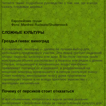
Читайте также: подробное руководство о том, как, где и когда
сажать плодовые деревья.
Европейские груши
Фото: Manfred Ruckszio/Shutterstock
СЛОЖНЫЕ КУЛЬТУРЫ
Гроздья гнева: виноград
К сожалению, виноград — далеко не лучший выбор для
небольшого придомового участка. Эта лиана требует надежной
опоры: перголы, шпалеры или арки. В частном секторе такие
конструкции обычно располагают у террасы или рядом с домом.
Спелые, опадающие и загнивающие ягоды неизбежно
привлекают полчища ос и шершней, а раздавленный на
мощении виноград превращается в липкую скользкую массу.
Стоит помнить: виноградная лоза у дома практически
гарантирует тесное и не всегда приятное знакомство с
жалящими насекомыми.
Почему от персиков стоит отказаться
И вот объявление, которого все ждали затаив дыхание:
антипремия «Запретный плод» за самую сложную культуру для