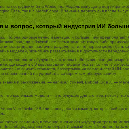
аны как сотрудники Sina Weibo Inc. Модель выпущена под лицензие
gging Face, так и с ModelScope. В течение первого дня после вып
 и вопрос, который индустрия ИИ больш
том, что она одновременно и меньше, и больше, чем предполагают
отчика, вряд ли в ближайшее время заменит какую-либо производ
ктические знания частично разделены, и что первое может быть с
изайне моделей, экономике развертывания и доступности передовы
, это предполагает будущее, в котором небольшие, специализиров
ние, где модель с 3 миллиардами параметров выполняет логическу
значительно снизить стоимость развертывания возможностей ИИ-р
вне соревнований на устройства со скромным оборудованием.
ть знания и рассуждения, — написал @RealLambdaFlux в X. — Мал
ю, что маленькие модели — это будущее для агентов, потому что 
 через VibeThinker-3B или через десятки команд, которые сейчас с
рк.
ожностью: возможно, в течение многих лет индустрия тратила ми
ке. Веса общедоступны. Код открыт. И самый важный тест не на как