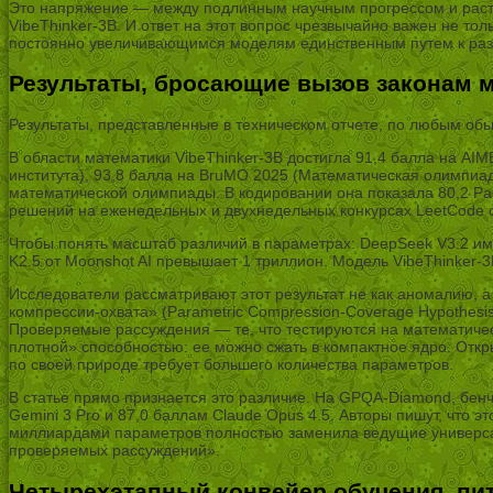
Это напряжение — между подлинным научным прогрессом и расту
VibeThinker-3B. И ответ на этот вопрос чрезвычайно важен не то
постоянно увеличивающимся моделям единственным путем к раз
Результаты, бросающие вызов законам 
Результаты, представленные в техническом отчете, по любым об
В области математики VibeThinker-3B достигла 91,4 балла на AI
института), 93,8 балла на BruMO 2025 (Математическая олимпи
математической олимпиады. В кодировании она показала 80,2 Pa
решений на еженедельных и двухнедельных конкурсах LeetCode с 
Чтобы понять масштаб различий в параметрах: DeepSeek V3.2 им
K2.5 от Moonshot AI превышает 1 триллион. Модель VibeThinker-
Исследователи рассматривают этот результат не как аномалию, а
компрессии-охвата» (Parametric Compression-Coverage Hypothes
Проверяемые рассуждения — те, что тестируются на математичес
плотной» способностью: ее можно сжать в компактное ядро. Откр
по своей природе требует большего количества параметров.
В статье прямо признается это различие. На GPQA-Diamond, бенч
Gemini 3 Pro и 87,0 баллам Claude Opus 4.5. Авторы пишут, что э
миллиардами параметров полностью заменила ведущие универсал
проверяемых рассуждений».
Четырехэтапный конвейер обучения, п