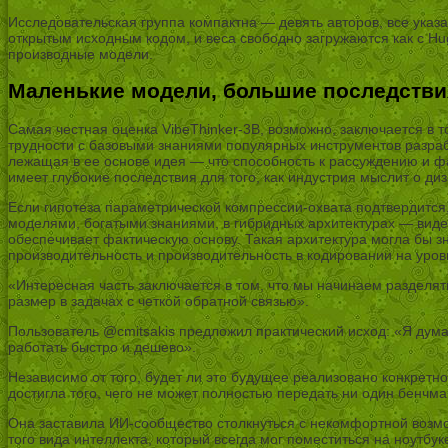
Исследовательская группа компактна — девять авторов, все указ
открытым исходным кодом, и веса свободно загружаются как с Hu
производные модели.
Маленькие модели, большие последствия
Самая честная оценка VibeThinker-3B, возможно, заключается в 
трудности с базовыми знаниями популярных инструментов разраб
лежащая в ее основе идея — что способность к рассуждению и фа
имеет глубокие последствия для того, как индустрия мыслит о д
Если гипотеза параметрической компрессии-охвата подтвердится
моделями, богатыми знаниями, в гибридных архитектурах — виде
обеспечивает фактическую основу. Такая архитектура могла бы 
производительность и производительность в кодировании на уро
«Интересная часть заключается в том, что мы начинаем разделя
размер в задачах с четкой обратной связью».
Пользователь @cmitsakis предложил практический исход: «Я дума
работать быстро и дешево».
Независимо от того, будет ли это будущее реализовано конкретно
достигла того, чего не может полностью передать ни один бенчма
Она заставила ИИ-сообщество столкнуться с некомфортной возм
того вида интеллекта, который всегда мог поместиться на ноутбу