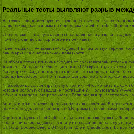
Реальные тесты выявляют разрыв между
На каждую восторженную реакцию на статью последовало столь ж
заявлениям, основанным на бенчмарках, и VibeThinker-3B появил
«Бенчмарки — это буквальное сопоставление шаблонов в одном ф
почему люди до сих пор этого не понимают».
«Бенчмаркинг», — заявил @oflu_bedirhan, используя термин, ко
бенчмарках за счет реальной полезности.
Наиболее острая критика исходила от пользователей, которые фа
точность. Она даже не знает, что такое UV-скрипт (один из самы
бенчмарки». Когда Бертолотти ответил, что модель, похоже, бол
оценку livecodebench. Нет никаких шансов, что это отражает воз
@Itsdotdev высказал структурную критику: «Посмотрите на сами 
которые используют ведущие поставщики?» Пользователь @Aveni
обучения модели, это реальность. Если она выигрывает только на
Авторы статьи, похоже, предвидели эти возражения. В техничес
грамм для удаления «перекрытий N-грамм с оценочными набора
Оценка конкурсов LeetCode — охватывающая конкурсы с 25 апре
собой наиболее надежную защиту от опасений по поводу утечки д
GPT-5.2, Doubao Seed 2.0 Pro, Kimi K2.5 и Claude Opus 4.6 при и