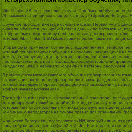
VibeThinker-3B не создавалась с нуля. Она была дообучена на о
AI называют «Принципом спектра к сигналу» (Spectrum-to-Signal 
Обучение проходит в четыре основные фазы. Первая — это двухэт
сначала обучается на широкой смеси данных по математике, код
отобранному подмножеству более сложных, долгосрочных задач н
которые VibeThinker-1.5B может решить более чем в 75 процентах
Вторая фаза применяет обучение с подкреплением (reinforcement 
который приоритезирует обучение на задачах, находящихся на те
команда обнаружила, что стратегия, хорошо работавшая в масш
производительность при 3 миллиардах параметров. Они предпола
не удаляло шум, а нарушало корректные паттерны рассуждений. Р
В рамках фазы математического обучения с подкреплением коман
оптимизации, которая перераспределяет вознаграждения в польз
техника использует перераспределение вознаграждений с нулево
эффективным рассуждениям.
Третья фаза извлекает высококачественные траектории рассужде
контролируемой тонкой настройки. Команда использует «оценку 
которые являются правильными, но которые ученик еще не усвои
комбинацию валидаторов на основе правил для ограничений форм
Франческо Бертолотти, исследователь ИИ, который одним из перв
после обучения на основе Qwen2.5-Coder. В статье не так много 
финальное обучение с подкреплением (RL-based instruct RL)». Е