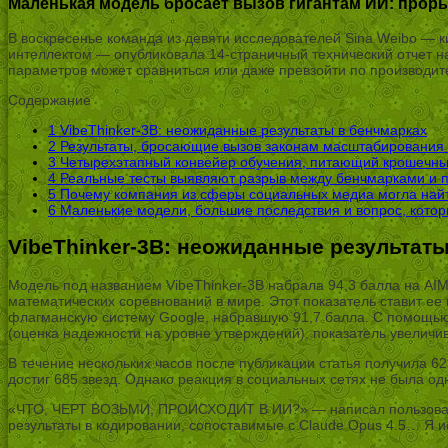
Маленькая модель бросает вызов гигантам ИИ: прор
В воскресенье команда из девяти исследователей Sina Weibo — к
интеллектом — опубликовала 14-страничный технический отчет на
параметров может сравниться или даже превзойти по производите
Содержание
1
VibeThinker-3B: неожиданные результаты в бенчмарках
2
Результаты, бросающие вызов законам масштабирования
3
Четырехэтапный конвейер обучения, питающий крошечны
4
Реальные тесты выявляют разрыв между бенчмарками и п
5
Почему компания из сферы социальных медиа могла найт
6
Маленькие модели, большие последствия и вопрос, котор
VibeThinker-3B: неожиданные результат
Модель под названием VibeThinker-3B набрала 94,3 балла на A
математических соревнований в мире. Этот показатель ставит ее
флагманскую систему Google, набравшую 91,7 балла. С помощью 
(оценка надежности на уровне утверждений), показатель увеличив
В течение нескольких часов после публикации статья получила 6
достиг 685 звезд. Однако реакция в социальных сетях не была о
«ЧТО, ЧЕРТ ВОЗЬМИ, ПРОИСХОДИТ В ИИ?» — написал пользователь
результаты в кодировании, сопоставимые с Claude Opus 4.5… Я и