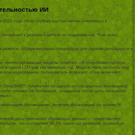
ительностью ИИ
2026 года стало глубоко настороженно относиться к
отношения к реальной работе по кодированию. Я не знаю,
к кажется, оптимизированы специально для производительности в
ols, протестировавший модель, отметил: «Я попробовал полную
о ни в одной LLM уже как минимум год. Модель явно заточена под
ческом кодировании, пользователь возразил: «Они включают
нет DeepSWE? Почему нет ни одного из стандартных бенчмарков,
 себя покажет на бенчмарке, созданном после даты окончания
нных».
онтаминацию бенчмарков», включая фильтрацию на основе N-
озможной даты окончания обучающих данных — представляет
 попыток, что составляет 96,1% принятых решений, превзойдя