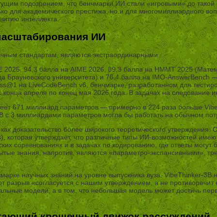
щим подозрением, что бенчмарки ИИ стали «игровыми» до такой с
лько для академического престижа, но и для многомиллиардного во
витию интеллекта.
масштабирования ИИ
ычным стандартам, являются экстраординарными.
ME 2025, 94,3 балла на AIME 2026, 89,3 балла на HMMT 2025 (Мате
ада Брауновского университета) и 76,4 балла на IMO-AnswerBenc
ss@1 на LiveCodeBench v6, бенчмарке, разработанном для тестиро
конца апреля по конец мая 2026 года. В задачах на следование и
еет 671 миллиард параметров — примерно в 224 раза больше VibeT
3B с 3 миллиардами параметров могла бы работать на обычном пот
 как доказательство более широкого теоретического утверждения.
is), которая утверждает, что различные типы ИИ-возможностей име
ких соревнованиях и в задачах по кодированию, где ответы могут
ытые знания, напротив, являются «параметро-экспансивными», треб
марке научных знаний на уровне выпускника вуза, VibeThinker-3B 
тот разрыв «согласуется с нашим утверждением, а не противоречит 
ьные модели, а в том, что небольшая модель может достичь перв
итающий крошечный движок рассуждений