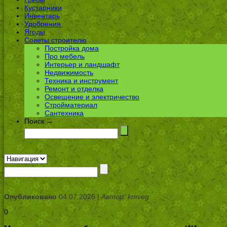
Кустарники
Инвентарь
Удобрения
Ягоды
Советы строителю
Постройка дома
Про мебель
Интерьер и ландшафт
Недвижимость
Техника и инструмент
Ремонт и отделка
Освещение и электричество
Стройматериал
Сантехника
Поиск →
Опубликовано
04.07.2026 |
Автор: kmveg
0