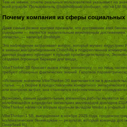
Тем не менее, отчеты реальных пользователей указывают на зна
всей отрасли. Пользователь @luismolinaab сообщил, что «в LM S
Почему компания из сферы социальных 
Даже самые резкие критики признали, что достижение этих бенч
сценариям — является значительным инженерным достижением. «Д
область», — написал @rohityin.
Это наблюдение затрагивает вопрос, который мучает индустрию 
в законах масштабирования Chinchilla и подкрепленная коммер
данных надежно приводят к лучшей производительности. Экономи
создавая огромные барьеры для входа.
VibeThinker-3B бросает вызов этому консенсусу — но лишь частич
требуют обширных фактических знаний. Гипотеза параметрическо
«Истинное значение VibeThinker-3B заключается не в доказател
статье, — а скорее в предоставлении конкретного эмпирическог
или контроля затрат; она становится перспективным исследова
Возможно, самым удивительным элементом работы является ее п
колеблющейся в пределах нескольких миллиардов долларов США
VibeThinker является вторым крупным вкладом Weibo в открытый 
VibeThinker-1.5B, выпущенная в ноябре 2025 года, продемонстр
математическим бенчмаркам — результат, который команда дости
DeepSeek R1.