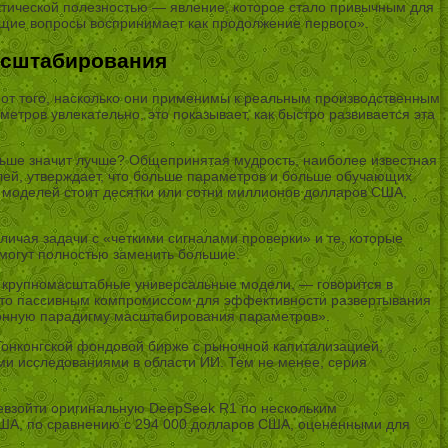
ктической полезностью — явление, которое стало привычным для
ующие вопросы воспринимает как продолжение первого».
асштабирования
 от того, насколько они применимы к реальным производственным
тров увлекательно, это показывает, как быстро развивается эта
льше значит лучше? Общепринятая мудрость, наиболее известная
ей, утверждает, что больше параметров и больше обучающих
 моделей стоит десятки или сотни миллионов долларов США,
личая задачи с «четкими сигналами проверки» и те, которые
могут полностью заменить большие.
ть крупномасштабные универсальные модели, — говорится в
росто пассивным компромиссом для эффективности развертывания
ионную парадигму масштабирования параметров».
онконгской фондовой бирже с рыночной капитализацией,
и исследованиями в области ИИ. Тем не менее, серия
ревзойти оригинальную DeepSeek R1 по нескольким
США, по сравнению с 294 000 долларов США, оцененными для