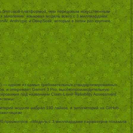
кро-блоговой платформой, чем передовым искусственным
Их заявление: языковая модель всего с 3 миллиардами
I, Anthropic и DeepSeek, которые в сотни раз крупнее.
е) — одном из самых требовательных стандартизированных
ов, и опережает Gemini 3 Pro, высокопроизводительную
ования под названием Claim-Level Reliability Assessment
истемы.
зиторий модели набрал 130 лайков, а репозиторий на GitHub
скептицизм.
00 просмотров. «Модель с 3 миллиардами параметров показала