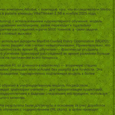
wen компании Alibaba, с помощью того, что исследователи Weibo
 в работе команды VibeThinker-1.5B в ноябре 2025 года.
tuning) с использованием куррикулярного обучения: модель
едованию инструкциям, затем переходит к тщательно
риями рассуждений короче 5000 токенов, а также задачи,
о сложных вызовах.
 используя алгоритм MaxEnt-Guided Policy Optimization (MGPO),
е легко решает или считает невыполнимыми. Примечательно, что
 контекста во время RL-обучения — фактически ухудшила
что усечение траекторий рассуждений во время разминки больше
ов на протяжении всего процесса.
еское RL от длинного к короткому) — вторичную стадию
ными, уменьшая многословие без ущерба для точности. Эта
аграждения, одновременно подталкивая модель к более
их обратно в унифицированную модель посредством
аждой траектории учителя — для приоритизации траекторий,
с подкреплением к задачам следования инструкциям, используя
того качества.
ти результаты были достигнуты в основном за счет доработок
к обучения с подкреплением (RL ckpts), а затем проводят