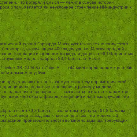
тепени, что потеряли смысл — лежит в основе истории
проса о том, является ли неуклонное стремление ИИ-индустрии к
матический турнир Гарварда-Массачусетского технологического
h — бенчмарке, включающем 400 задач уровня Международной
вания генерации исполняемого кода, и достигла 96,1% принятых
нструкциям модель набрала 93,4 балла на IFEval.
hinker-3B. GLM-5 от Zhipu AI — 744 миллиарда параметров. Kimi
ребительском ноутбуке.
 Они представляют так называемую «гипотезу параметрической
ют принципиально разные отношения к размеру модели.
 быть однозначно проверены — называются в статье «параметро-
уя широкого охвата фактов, концепций и частных случаев, что
набрала всего 70,2 балла — значительно уступая 91,9 баллам
ему: основной вывод заключается не в том, что модель с 3
оклассной производительности во многих задачах, требующих