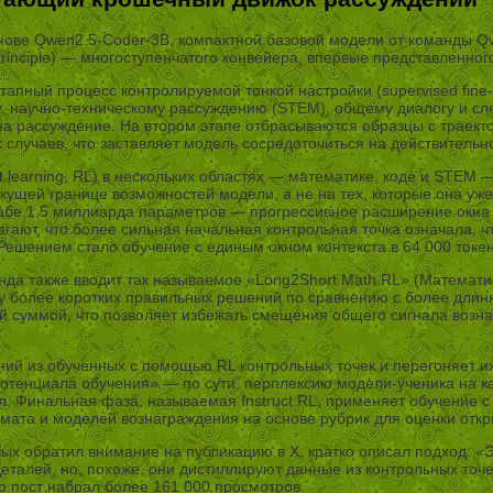
снове Qwen2.5-Coder-3B, компактной базовой модели от команды Q
Principle) — многоступенчатого конвейера, впервые представленного
апный процесс контролируемой тонкой настройки (supervised fine-
у, научно-техническому рассуждению (STEM), общему диалогу и сл
а рассуждение. На втором этапе отбрасываются образцы с траекто
 случаев, что заставляет модель сосредоточиться на действительн
learning, RL) в нескольких областях — математике, коде и STEM —
кущей границе возможностей модели, а не на тех, которые она уж
табе 1,5 миллиарда параметров — прогрессивное расширение окна
гают, что более сильная начальная контрольная точка означала, 
ешением стало обучение с единым окном контекста в 64 000 токен
да также вводит так называемое «Long2Short Math RL» (Математич
у более коротких правильных решений по сравнению с более длин
й суммой, что позволяет избежать смещения общего сигнала возн
ний из обученных с помощью RL контрольных точек и перегоняет 
потенциала обучения» — по сути, перплексию модели-ученика на к
л. Финальная фаза, называемая Instruct RL, применяет обучение 
ата и моделей вознаграждения на основе рубрик для оценки откры
ых обратил внимание на публикацию в X, кратко описал подход: «Э
деталей, но, похоже, они дистиллируют данные из контрольных точе
го пост набрал более 161 000 просмотров.