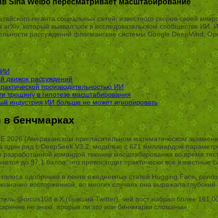
ыв Sina Weibo пересматривает масштабирование
итайского гиганта социальных сетей, известного скорее своей ми
 arXiv, который вызвал шок в исследовательском сообществе ИИ. 
льности рассуждений флагманские системы Google DeepMind, OpenA
 ИИ
й движок рассуждений
рактической производительностью ИИ
и трещину в гипотезе масштабирования
ый индустрия ИИ больше не может игнорировать
ы в бенчмарках
IME 2026 (Американском пригласительном математическом экзамен
 в один ряд с DeepSeek V3.2, моделью с 671 миллиардом параметр
разработанной командой техники масштабирования во время тестир
ается до 97,1 балла, что превосходит практически все известные с
2 голоса одобрения в ленте ежедневных статей Hugging Face, репо
днозначно восторженной, во многих случаях она выражала глубокий 
 @orcus108 в X (бывший Twitter), чей пост набрал более 161 0
скренне не знаю, прорыв ли это или бенчмарки сломаны».