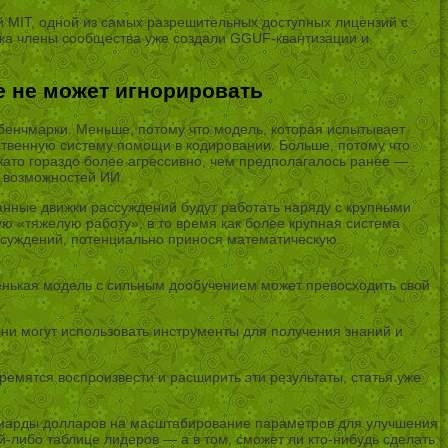
й MIT, одной из самых разрешительных доступных лицензий с
уска члены сообщества уже создали GGUF-квантизации и
е не может игнорировать
 бенчмарки. Меньше, потому что модель, которая испытывает
ственную систему помощи в кодировании. Больше, потому что
жато гораздо более агрессивно, чем предполагалось ранее —
х возможностей ИИ.
анные движки рассуждений будут работать наряду с крупными
ю «тяжелую работу», в то время как более крупная система
ассуждений, потенциально принося математическую
енькая модель с сильным дообучением может превосходить свой
они могут использовать инструменты для получения знаний и
тремятся воспроизвести и расширить эти результаты, статья уже
ллиарды долларов на масштабирование параметров для улучшения
ой-либо таблице лидеров — а в том, сможет ли кто-нибудь сделать