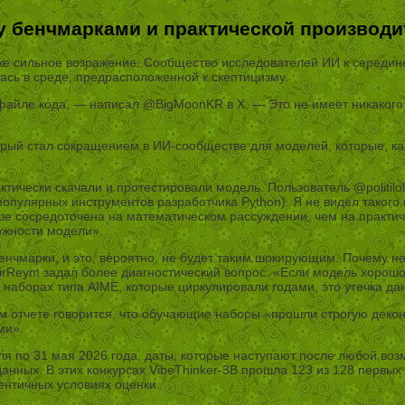
 бенчмарками и практической производ
е сильное возражение. Сообщество исследователей ИИ к середине 
ась в среде, предрасположенной к скептицизму.
айле кода, — написал @BigMoonKR в X. — Это не имеет никакого 
торый стал сокращением в ИИ-сообществе для моделей, которые, ка
ктически скачали и протестировали модель. Пользователь @politil
х популярных инструментов разработчика Python). Я не видел таког
ьше сосредоточена на математическом рассуждении, чем на практи
можности модели».
бенчмарки, и это, вероятно, не будет таким шокирующим. Почему 
rReym задал более диагностический вопрос: «Если модель хорошо
 наборах типа AIME, которые циркулировали годами, это утечка да
ком отчете говорится, что обучающие наборы «прошли строгую дек
ми».
ля по 31 мая 2026 года, даты, которые наступают после любой в
анных. В этих конкурсах VibeThinker-3B прошла 123 из 128 первых
дентичных условиях оценки.