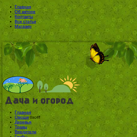
Главная
Об авторе
Контакты
Все статьи
Магазин
Главная
Овощи
0ac4ff
Деревья
Травы
Вредители
Грибы