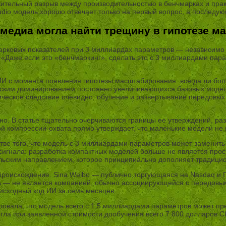
чительный разрыв между производительностью в бенчмарках и пра
tudio модель хорошо отвечает только на первый вопрос, а послед
медиа могла найти трещину в гипотезе м
марковых показателей при 3 миллиардах параметров — независимо
аже если это «бенчмаркинг», сделать это с 3 миллиардами параме
ИИ с момента появления гипотезы масштабирования: всегда ли бо
ческим доминированием постоянно увеличивающихся базовых модел
ческое следствие очевидно: обучение и развертывание передовых
но. В статье тщательно очерчиваются границы ее утверждений, раз
й компрессии-охвата прямо утверждает, что маленькие модели не 
ьстве того, что модель с 3 миллиардами параметров может замени
о сигнала: разработка компактных моделей больше не является п
тельским направлением, которое принципиально дополняет традиц
роисхождение. Sina Weibo — публично торгующаяся на Nasdaq и Г
 — не является компанией, обычно ассоциирующейся с передовым
исходный код ИИ за семь месяцев.
ировала, что модель всего с 1,5 миллиардами параметров может п
гла при заявленной стоимости дообучения всего 7 800 долларов 