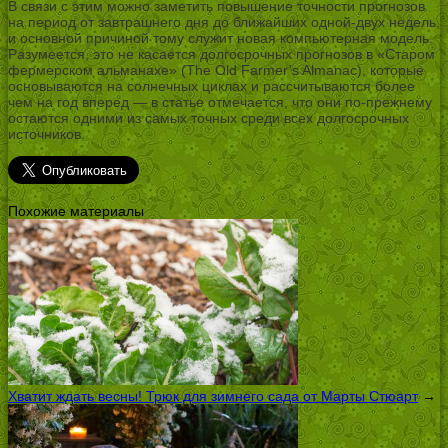
В связи с этим можно заметить повышение точности прогнозов
на период от завтрашнего дня до ближайших одной-двух недель,
и основной причиной тому служит новая компьютерная модель.
Разумеется, это не касается долгосрочных прогнозов в «Старом
фермерском альманахе» (The Old Farmer’s Almanac), которые
основываются на солнечных циклах и рассчитываются более
чем на год вперед — в статье отмечается, что они по-прежнему
остаются одними из самых точных среди всех долгосрочных
источников.
Похожие материалы
Хватит ждать весны! Трюк для зимнего сада от Марты Стюарт
→