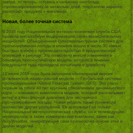
завтра, то теперь, готовясь к сильному снегопаду,
спрогнозированному за несколько дней, покупатели заранее
раскупают продукты в магазинах.
Новая, более точная система
В 2018 году Национальная метеорологическая служба США
провела масштабную модернизацию своих вычислительных
мощностей. Объединенная суперкомпьютерная система для
прогнозирования погоды и климата вошла в число 30 самых
быстрых в мире с производительностью 8 квадриллионов
операций в секунду. Это позволило внести изменения в
основную прогностическую модель, которая в течение
следующего года проходила испытания и доработку.
12 июня 2019 года была запущена обновленная версия
флагманской национальной модели — Глобальной системы
прогнозирования (Global Forecast System, GFS). Это стало
первым за почти 40 лет крупным обновлением динамического
ядра — ключевого компонента модели, который рассчитывает
ветер и атмосферное давление для численного
прогнозирования погоды. Новая модель также привнесла
множество других улучшений. Ее использует не только
Национальная метеорологическая служба, но и телеведущие-
метеорологи, а также коммерческие компании, такие как
AccuWeather, генерирующие свои прогнозы на основе этой и
других моделей.