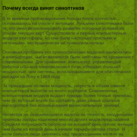
Почему всегда винят синоптиков
В те времена прогнозирование погоды почти полностью
основывалось на опыте и интуиции. Лучшими синоптиками были
те, кто умел визуализировать развитие погодных условий на
основе текущих карт. Существовали и первые компьютерные
модели атмосферы, но они были настолько простыми и
неточными, что практически не приносили пользы.
Основная проблема тех прогностических моделей заключалась
в компьютерах, чьи возможности были ничтожны по сравнению с
современными. Для сравнения: компьютер, управляющий
работой обычной микроволновой печи, обладает большей
мощностью, чем системы, использовавшиеся для обеспечения
высадки на Луну в 1969 году.
За прошедшие полвека мощность, скорость и объем памяти
компьютеров выросли на много порядков. Современные
компьютерные модели выдают гораздо более точные прогнозы,
чем те, которые могли бы составить даже самые опытные
метеорологи без использования вычислительной техники.
Несмотря на сохраняющиеся жалобы на точность, сегодняшние
прогнозы погоды надежнее многих других видов предсказаний.
Средняя погрешность прогноза на восьмой день сейчас меньше,
чем была на второй день в начале карьеры автора статьи. И
если раньше люди смеялись над предсказанием метели на