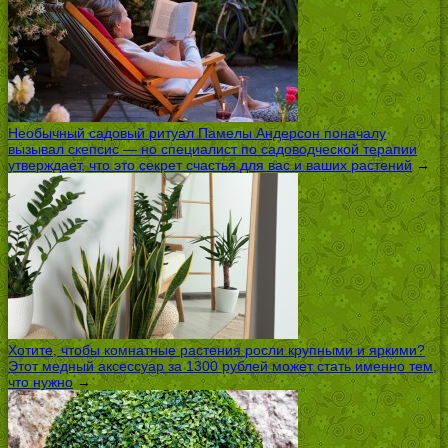
Необычный садовый ритуал Памелы Андерсон поначалу
вызывал скепсис — но специалист по садоводческой терапии
утверждает, что это секрет счастья для вас и ваших растений
→
Хотите, чтобы комнатные растения росли крупными и яркими?
Этот медный аксессуар за 1300 рублей может стать именно тем,
что нужно
→