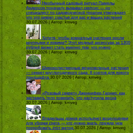
Необычный садовый ритуал Памелы
Андерсон поначалу вызывал скепсис — но
специалист по садоводческой терапии утверждает,
что это секрет счастья для вас и ваших растений
30.07.2026 | Автор:
kmveg
Хотите, чтобы комнатные растения росли
крупными и яркими? Этот медный аксессуар за 1300
рублей может стать именно тем, что нужно
30.07.2026 | Автор:
kmveg
Широколиственные вечнозеленые растения
— секрет круглогодичного сада: 8 сортов для яркого
ландшафта
30.07.2026 | Автор:
kmveg
«Розовый секрет» Дженнифер Гарнер: как
заставить тело поверить, что наступила весна
30.07.2026 | Автор:
kmveg
Владельцы домов используют воздуходувки
для уборки снега — что нужно знать, прежде чем
попробовать этот метод
30.07.2026 | Автор:
kmveg