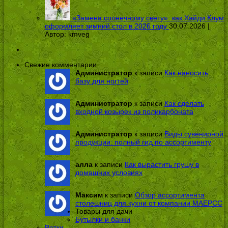
«Замена солнечному свету»: как Хайди Клум
оформляет зимний стол в 2026 году
30.07.2026 |
Автор:
kmveg
Свежие комментарии
Администратор
к записи
Как наносить
базу для ногтей
Администратор
к записи
Как сделать
входной козырек из поликарбоната
Администратор
к записи
Виды сувенирной
продукции: полный гид по ассортименту
алла
к записи
Как вырастить грушу в
домашних условиях
Максим
к записи
Обзор ассортимента
столешниц для кухни от компании МАЕРСС
Товары для дачи
Бутылки и банки
Ветки