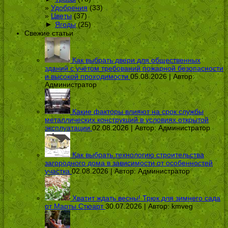
Удобрения
(33)
Цветы
(37)
►
Ягоды
(25)
Свежие статьи
Как выбрать двери для общественных
зданий с учётом требований пожарной безопасности
и высокой проходимости
05.08.2026 | Автор:
Администратор
Какие факторы влияют на срок службы
металлических конструкций в условиях открытой
эксплуатации
02.08.2026 | Автор:
Администратор
Как выбрать технологию строительства
загородного дома в зависимости от особенностей
участка
02.08.2026 | Автор:
Администратор
Хватит ждать весны! Трюк для зимнего сада
от Марты Стюарт
30.07.2026 | Автор:
kmveg