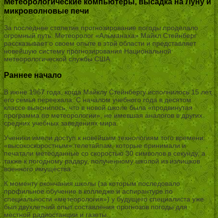
Метеорологические компьютеры, высадка на Луну и
микроволновые печи
За последнее столетие прогнозирование погоды проделало
огромный путь. Метеоролог «Альманаха» Майкл Стейнберг
рассказывает о своем опыте в этой области и представляет
новейшую систему прогнозирования Национальной
метеорологической службы США.
Раннее начало
В июне 1967 года, когда Майклу Стейнбергу исполнилось 15 лет,
его семья переехала. С началом учебного года в десятом
классе выяснилось, что в новой школе была «продвинутая
программа по метеорологии», не имевшая аналогов в других
средних учебных заведениях мира.
Ученики имели доступ к новейшим технологиям того времени:
«высокоскоростным» телетайпам, которые принимали и
печатали метеоданные со скоростью 30 символов в секунду, а
также к погодному радару, полученному школой из излишков
военного имущества.
К моменту окончания школы (за которым последовало
профильное обучение в колледже и аспирантуре по
специальности «метеорология») у будущего специалиста уже
был двухлетний опыт составления прогнозов погоды для
местной радиостанции и газеты.