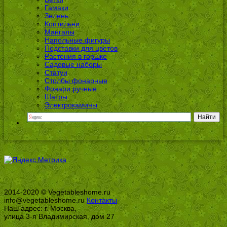
Гамаки
Зелень
Коптильни
Мангалы
Напольные фигуры
Подставки для цветов
Растения в горшке
Садовые наборы
Статуи
Столбы фонарные
Фонари ручные
Шатры
Электрокамины
2014-2020 © Vegetableshome.ru
info@vegetableshome.ru
Контакты
Наш адрес: г. Москва,
улица 3-я Владимирская, дом 27