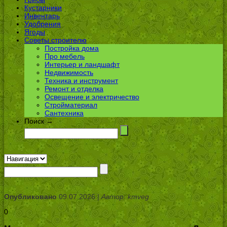
Кустарники
Инвентарь
Удобрения
Ягоды
Советы строителю
Постройка дома
Про мебель
Интерьер и ландшафт
Недвижимость
Техника и инструмент
Ремонт и отделка
Освещение и электричество
Стройматериал
Сантехника
Поиск →
Опубликовано
09.07.2026 |
Автор: kmveg
0