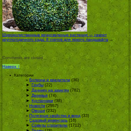
Широколиственные вечнозеленые растения — секрет
круглогодичного сада: 8 сортов для яркого ландшафта
→
Comments are closed.
Наверх ↑
Категории
Болезни и вредители
(36)
►
Грибы
(22)
►
Дачнику на заметку
(782)
►
Деревья
(74)
►
Кустарники
(38)
Новости
(2957)
►
Овощи
(232)
Полезные свойства и вред
(33)
Садовый инвентарь
(18)
►
Советы строителю
(1712)
►
Травы
(78)