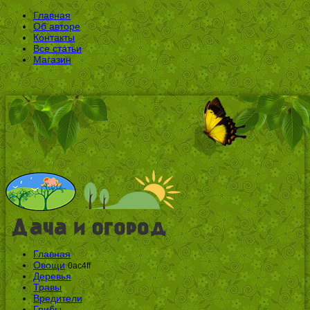
Главная
Об авторе
Контакты
Все статьи
Магазин
Главная
Овощи
0ac4ff
Деревья
Травы
Вредители
Грибы