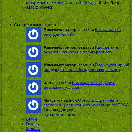
оформляет зимний стол в 2026 году
30.07.2026 |
Автор:
kmveg
Свежие комментарии
Администратор
к записи
Как наносить
базу для ногтей
Администратор
к записи
Как сделать
входной козырек из поликарбоната
Администратор
к записи
Виды сувенирной
продукции: полный гид по ассортименту
алла
к записи
Как вырастить грушу в
домашних условиях
Максим
к записи
Обзор ассортимента
столешниц для кухни от компании МАЕРСС
Товары для дачи
Бутылки и банки
Ветки
Гамаки
Зелень