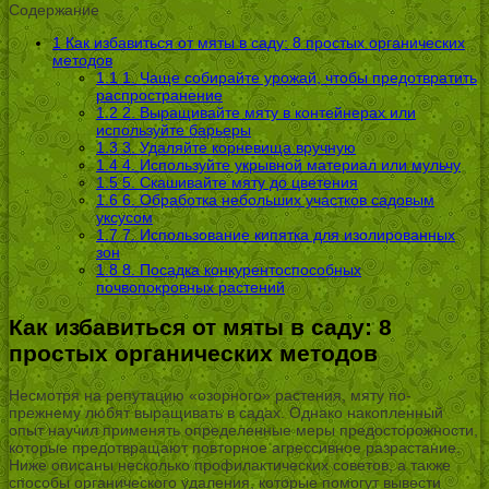
Содержание
1
Как избавиться от мяты в саду: 8 простых органических
методов
1.1
1. Чаще собирайте урожай, чтобы предотвратить
распространение
1.2
2. Выращивайте мяту в контейнерах или
используйте барьеры
1.3
3. Удаляйте корневища вручную
1.4
4. Используйте укрывной материал или мульчу
1.5
5. Скашивайте мяту до цветения
1.6
6. Обработка небольших участков садовым
уксусом
1.7
7. Использование кипятка для изолированных
зон
1.8
8. Посадка конкурентоспособных
почвопокровных растений
Как избавиться от мяты в саду: 8
простых органических методов
Несмотря на репутацию «озорного» растения, мяту по-
прежнему любят выращивать в садах. Однако накопленный
опыт научил применять определенные меры предосторожности,
которые предотвращают повторное агрессивное разрастание.
Ниже описаны несколько профилактических советов, а также
способы органического удаления, которые помогут вывести