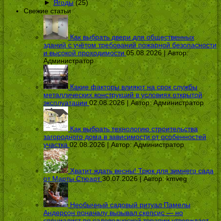
►
Ягоды
(25)
Свежие статьи
Как выбрать двери для общественных
зданий с учётом требований пожарной безопасности
и высокой проходимости
05.08.2026 | Автор:
Администратор
Какие факторы влияют на срок службы
металлических конструкций в условиях открытой
эксплуатации
02.08.2026 | Автор:
Администратор
Как выбрать технологию строительства
загородного дома в зависимости от особенностей
участка
02.08.2026 | Автор:
Администратор
Хватит ждать весны! Трюк для зимнего сада
от Марты Стюарт
30.07.2026 | Автор:
kmveg
Необычный садовый ритуал Памелы
Андерсон поначалу вызывал скепсис — но
специалист по садоводческой терапии утверждает,