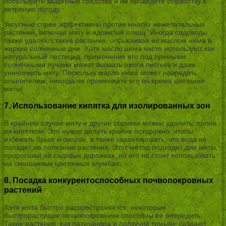
используйте защитные средства и не проводите обработку в
ветреную погоду.
Уксусные спреи эффективны против многих нежелательных
растений, включая мяту и ядовитый плющ. Иногда садоводы
также удаляют такие растения, опрыскивая их маслом нима в
жаркие солнечные дни. Хотя масло нима часто используют как
натуральный пестицид, применение его под прямыми
солнечными лучами может вызвать ожоги листьев и даже
уничтожить мяту. Поскольку масло нима может навредить
опылителям, никогда не применяйте его во время цветения
мяты!
7. Использование кипятка для изолированных зон
В крайнем случае мяту и другие сорняки можно удалить, полив
их кипятком. Это нужно делать крайне осторожно, чтобы
избежать брызг и ожогов, а также гарантировать, что вода не
попадет на полезные растения. Этот метод подходит для мяты,
проросшей на садовых дорожках, но его не стоит использовать
на смешанных цветочных клумбах.
8. Посадка конкурентоспособных почвопокровных
растений
Хотя мята быстро распространяется, некоторые
быстрорастущие почвопокровники способны её опередить.
Такие растения, как пахизандра и ползучий тимьян, создают