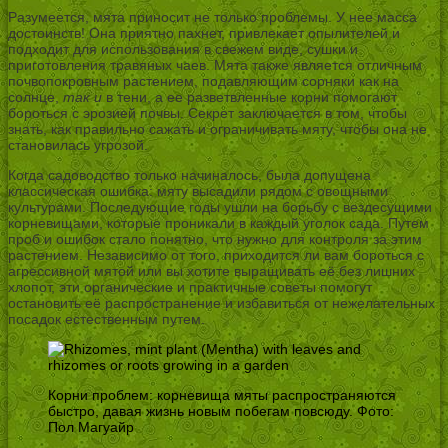
Разумеется, мята приносит не только проблемы. У нее масса
достоинств! Она приятно пахнет, привлекает опылителей и
подходит для использования в свежем виде, сушки и
приготовления травяных чаев. Мята также является отличным
почвопокровным растением, подавляющим сорняки как на
солнце,
так и
в тени, а ее разветвленные корни помогают
бороться с эрозией почвы. Секрет заключается в том, чтобы
знать, как правильно сажать и ограничивать мяту, чтобы она не
становилась угрозой.
Когда садоводство только начиналось, была допущена
классическая ошибка: мяту высадили рядом с овощными
культурами. Последующие годы ушли на борьбу с вездесущими
корневищами, которые проникали в каждый уголок сада. Путем
проб и ошибок стало понятно, что нужно для контроля за этим
растением. Независимо от того, приходится ли вам бороться с
агрессивной мятой или вы хотите выращивать её без лишних
хлопот, эти органические и практичные советы помогут
остановить её распространение и избавиться от нежелательных
посадок естественным путем.
Корни проблем: корневища мяты распространяются
быстро, давая жизнь новым побегам повсюду. Фото:
Пол Магуайр