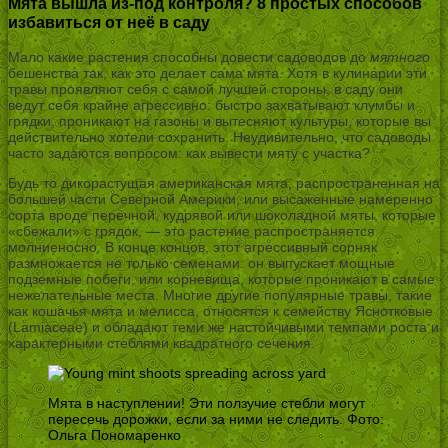
Мята вышла из-под контроля? 8 простых способов
избавиться от неё в саду
Мало какие растения способны довести садоводов до
мятного
бешенства так, как это делает сама мята. Хотя в кулинарии эти
травы проявляют себя с самой лучшей стороны, в саду они
ведут себя крайне агрессивно: быстро захватывают клумбы и
грядки, проникают на газоны и вытесняют культуры, которые вы
действительно хотели сохранить. Неудивительно, что садоводы
часто задаются вопросом: как вывести мяту с участка?
Будь то дикорастущая американская мята, распространенная на
большей части Северной Америки, или высаженные намеренно
сорта вроде перечной, кудрявой или шоколадной мяты, которые
«сбежали» с грядок, — это растение распространяется
молниеносно. В конце концов, этот агрессивный сорняк
размножается не только семенами: он выпускает мощные
подземные побеги, или корневища, которые проникают в самые
нежелательные места. Многие другие популярные травы, такие
как кошачья мята и мелисса, относятся к семейству Яснотковые
(Lamiaceae) и обладают теми же настойчивыми темпами роста и
характерными стеблями квадратного сечения.
Мята в наступлении! Эти ползучие стебли могут
пересечь дорожки, если за ними не следить. Фото:
Ольга Пономаренко