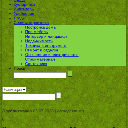
Кустарники
Инвентарь
Удобрения
Ягоды
Советы строителю
Постройка дома
Про мебель
Интерьер и ландшафт
Недвижимость
Техника и инструмент
Ремонт и отделка
Освещение и электричество
Стройматериал
Сантехника
Поиск →
Опубликовано
06.07.2026 |
Автор: kmveg
0