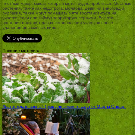
плотный ковер, сквозь который мяте трудно пробиться. Местные
растения, такие как недотрога, монарда, девичий виноград и
рудбекия, также могут помешать мяте восстановиться на
участке, если они займут территорию первыми. Все эти
растения подходят для восстановления участков после
удаления инвазивных видов.
Похожие материалы
Хватит ждать весны! Трюк для зимнего сада от Марты Стюарт
→