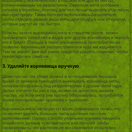
выращивать исключительно в горшках или других местах,
ограничивающих её разрастание. Перечная мята особенно
склонна к агрессии, поэтому для неё лучше выделить отдельную
высокую грядку. Также полезно использовать разделители,
чтобы отделить разные виды мяты друг от друга или от культур,
которые растут не так быстро.
Если вы хотите выращивать мяту в открытом грунте, можно
просверлить отверстия в ведре или другом контейнере и вкопать
его в грядку. Посадка в такое ограниченное пространство не
позволит корневищам распространяться куда им вздумается.
Тем не менее, вам всё равно придется удалять соцветия, чтобы
предотвратить самосев.
3. Удаляйте корневища вручную
Даже при частом сборе урожая и использовании барьеров
время от времени приходится выкапывать корневища мяты,
которые пробрались под разделителями в другие части сада.
Делая это хотя бы раз в год, можно не допустить захвата
участка, но если мята уже прочно обосновалась, потребуется
более основательная прополка и перекопка.
Корневища мяты часто растут вдоль поверхности почвы, что
позволяет удалить большую часть растения простым
вытягиванием. Однако с особо упорными корнями придется
поработать ручным культиватором или лопатой, чтобы
гарантировать, что растение не восстановится из остатков