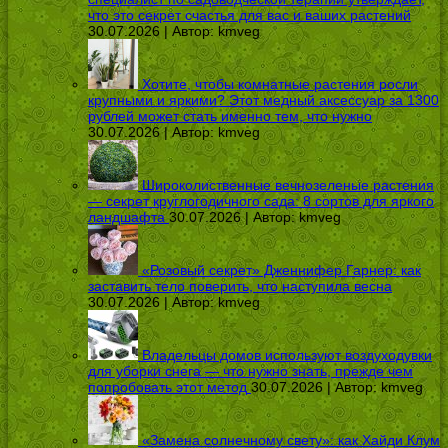
что это секрет счастья для вас и ваших растений
30.07.2026 | Автор:
kmveg
Хотите, чтобы комнатные растения росли
крупными и яркими? Этот медный аксессуар за 1300
рублей может стать именно тем, что нужно
30.07.2026 | Автор:
kmveg
Широколиственные вечнозеленые растения
— секрет круглогодичного сада: 8 сортов для яркого
ландшафта
30.07.2026 | Автор:
kmveg
«Розовый секрет» Дженнифер Гарнер: как
заставить тело поверить, что наступила весна
30.07.2026 | Автор:
kmveg
Владельцы домов используют воздуходувки
для уборки снега — что нужно знать, прежде чем
попробовать этот метод
30.07.2026 | Автор:
kmveg
«Замена солнечному свету»: как Хайди Клум