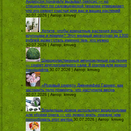
Андерсон поначалу вызывал скепсис — но
специалист по садоводческой терапии утверждает,
что это секрет счастья для вас и ваших растений
30.07.2026 | Автор:
kmveg
Хотите, чтобы комнатные растения росли
крупными и яркими? Этот медный аксессуар за 1300
рублей может стать именно тем, что нужно
30.07.2026 | Автор:
kmveg
Широколиственные вечнозеленые растения
— секрет круглогодичного сада: 8 сортов для яркого
ландшафта
30.07.2026 | Автор:
kmveg
«Розовый секрет» Дженнифер Гарнер: как
заставить тело поверить, что наступила весна
30.07.2026 | Автор:
kmveg
Владельцы домов используют воздуходувки
для уборки снега — что нужно знать, прежде чем
попробовать этот метод
30.07.2026 | Автор:
kmveg