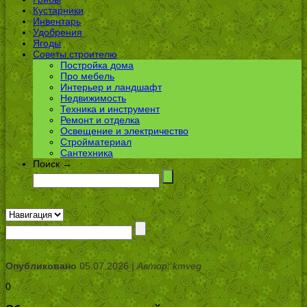
Кустарники
Инвентарь
Удобрения
Ягоды
Советы строителю
Постройка дома
Про мебель
Интерьер и ландшафт
Недвижимость
Техника и инструмент
Ремонт и отделка
Освещение и электричество
Стройматериал
Сантехника
Поиск →
Опубликовано
05.07.2026 |
Автор: kmveg
0