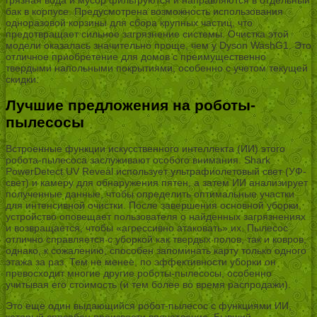
бак в корпусе. Предусмотрена возможность использования
одноразовой корзины для сбора крупных частиц, что
предотвращает сильное загрязнение системы. Очистка этой
модели оказалась значительно проще, чем у Dyson WashG1. Это
отличное приобретение для домов с преимущественно
твердыми напольными покрытиями, особенно с учетом текущей
скидки.
Лучшие предложения на роботы-
пылесосы
Встроенные функции искусственного интеллекта (ИИ) этого
робота-пылесоса заслуживают особого внимания. Shark
PowerDetect UV Reveal использует ультрафиолетовый свет (УФ-
свет) и камеру для обнаружения пятен, а затем ИИ анализирует
полученные данные, чтобы определить оптимальные участки
для интенсивной очистки. После завершения основной уборки,
устройство оповещает пользователя о найденных загрязнениях
и возвращается, чтобы «агрессивно атаковать» их. Пылесос
отлично справляется с уборкой как твердых полов, так и ковров,
однако, к сожалению, способен запоминать карту только одного
этажа за раз. Тем не менее, по эффективности уборки он
превосходит многие другие роботы-пылесосы, особенно
учитывая его стоимость (и тем более во время распродажи).
Это еще один выдающийся робот-пылесос с функциями ИИ,