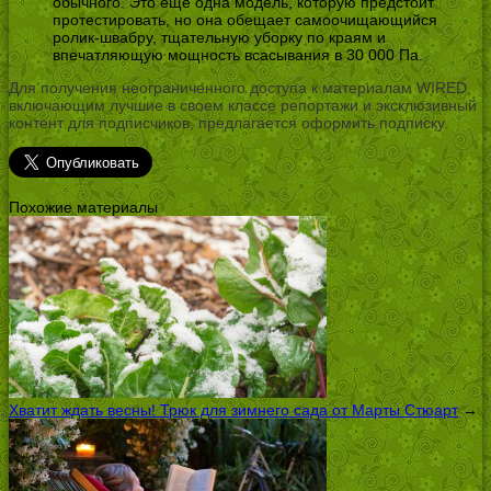
обычного. Это еще одна модель, которую предстоит
протестировать, но она обещает самоочищающийся
ролик-швабру, тщательную уборку по краям и
впечатляющую мощность всасывания в 30 000 Па.
Для получения неограниченного доступа к материалам WIRED,
включающим лучшие в своем классе репортажи и эксклюзивный
контент для подписчиков, предлагается оформить подписку.
Похожие материалы
Хватит ждать весны! Трюк для зимнего сада от Марты Стюарт
→