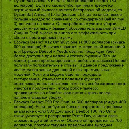
Dyson Ball Animal 3 Extra за 400 долларов (скидка 150
долларов): Если по каким-либо причинам требуется
вертикальный пылесос вместо беспроводной модели, то
Dyson Ball Animal 3 Extra (версия «Extra» означает вдвое
больше насадок по сравнению со стандартной Ball Animal
3) доступен по акции. Он разработан с учетом уборки
шерсти животных, и бывший обозреватель издания WIRED
Джайна Грей высоко оценила его эффективность при
сборе шерсти кролика по дому.
Ecovacs Deebot X12 OmniCyclone за 800 долларов (скидка
600 долларов): Ecovacs является материнской компанией
для брендов Deebot и Yeedi; обычно продукция Yeedi
более доступна при наличии схожих функций. Тем не
менее, ранее протестированные роботы-пылесосы Deebot
получили положительные отзывы, и данное предложение
является выгодным для одной из их премиальных
моделей. Хотя эта модель еще не проходила
тестирование, отмечается полезная функция,
позволяющая пользователю отмечать особо загрязненные
участки в приложении, чтобы робот-пылесос
предварительно обрабатывал пятна и грязь перед
началом влажной уборки.
Ecovacs Deebot T90 Pro Omni за 500 долларов (скидка 400
долларов): Если требуется больше вариантов в ценовом
диапазоне около 500 долларов, Deebot T90 Pro Omni
также участвует в распродаже Prime Day, снижая свою
стоимость до этой отметки. Обычно он продается за 700
долларов, поэтому текущее предложение выгоднее