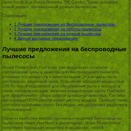
Spot+Scrub Ai и iRobot Roomba 705 Combo. Также добавлен
новый раздел, посвященный ручным пылесосам.
Содержание
1
Лучшие предложения на беспроводные пылесосы
2
Лучшие предложения на роботы-пылесосы
3
Лучшие предложения на ручные пылесосы
4
Другие выгодные предложения
Лучшие предложения на беспроводные
пылесосы
Bissell PowerClean FurFinder уже предлагает отличное
соотношение цены и качества для беспроводного пылесоса,
учитывая его мощность и комплектацию. Эта модель часто
доступна по акционной цене. Устройство обладает мощностью
200 Вт, яркой подсветкой для обнаружения пыли и мусора, а
также набором насадок, включая специальную щетку FurFinder
для эффективного сбора шерсти домашних животных. Система
фильтрации HEPA обеспечивает чистоту воздуха. Пылесос также
способен устойчиво стоять без опоры, что добавляет удобства в
использовании.
Одна из наиболее высоко оцененных моделей беспроводных
пылесосов также участвует в распродаже. Shark PowerDetect
популярен благодаря мощному всасыванию, гибкой