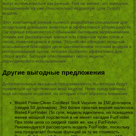
могут использоваться как ручные. Тем не менее, это выгодное
предложение на уже относительно недорогую (для Dyson)
модель.
Этот компактный ручной пылесос разработан специально для
владельцев домашних животных и эффективной уборки шерсти.
Он хорошо справляется с обычными бытовыми загрязнениями,
такими как рассыпанные хлопья или странные кучки грязи и
песка, появляющиеся в доме. Устройство обладает мощным
всасыванием благодаря двум циклоническим потокам воздуха и
моторизованной щетке, которая особенно эффективна для
сбора волос. Батарея обеспечивает около недели
периодического использования.
Другие выгодные предложения
Дополнительные выгодные предложения по пылесосам будут
появляться на протяжении всей недели. Ниже представлены
еще несколько моделей, на которые стоит обратить внимание.
Bissell PowerClean Cordless Stick Vacuum за 150 долларов
(скидка 50 долларов): Это более простая версия пылесоса
Bissell FurFinder. По сути, модель идентична, но оснащена
менее мощной подсветкой и не имеет насадки FurFinder.
При этом цена со скидкой такая же, как у FurFinder.
Рекомендуется рассмотреть модель FurFinder, поскольку
она предлагает больше функций за ту же стоимость.