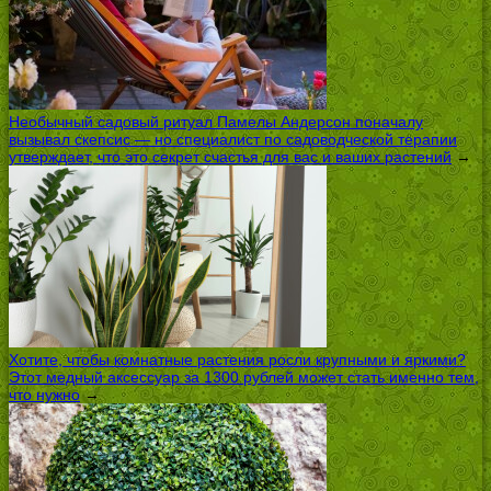
Необычный садовый ритуал Памелы Андерсон поначалу
вызывал скепсис — но специалист по садоводческой терапии
утверждает, что это секрет счастья для вас и ваших растений
→
Хотите, чтобы комнатные растения росли крупными и яркими?
Этот медный аксессуар за 1300 рублей может стать именно тем,
что нужно
→