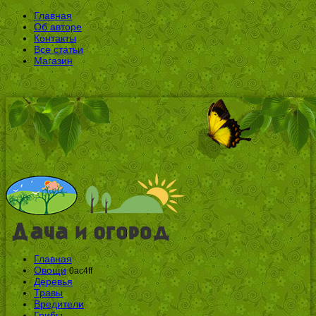
Главная
Об авторе
Контакты
Все статьи
Магазин
Главная
Овощи
0ac4ff
Деревья
Травы
Вредители
Грибы