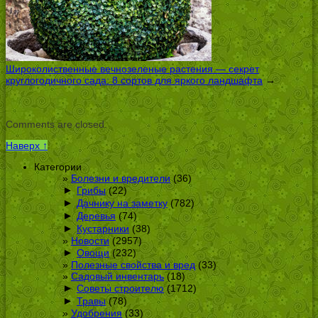
Широколиственные вечнозеленые растения — секрет
круглогодичного сада: 8 сортов для яркого ландшафта
→
Comments are closed.
Наверх ↑
Категории
Болезни и вредители
(36)
►
Грибы
(22)
►
Дачнику на заметку
(782)
►
Деревья
(74)
►
Кустарники
(38)
Новости
(2957)
►
Овощи
(232)
Полезные свойства и вред
(33)
Садовый инвентарь
(18)
►
Советы строителю
(1712)
►
Травы
(78)
Удобрения
(33)