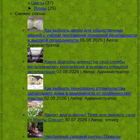
Цветы
(37)
►
Ягоды
(25)
Свежие статьи
Как выбрать двери для общественных
зданий с учётом требований пожарной безопасности
и высокой проходимости
05.08.2026 | Автор:
Администратор
Какие факторы влияют на срок службы
металлических конструкций в условиях открытой
эксплуатации
02.08.2026 | Автор:
Администратор
Как выбрать технологию строительства
загородного дома в зависимости от особенностей
участка
02.08.2026 | Автор:
Администратор
Хватит ждать весны! Трюк для зимнего сада
от Марты Стюарт
30.07.2026 | Автор:
kmveg
Необычный садовый ритуал Памелы