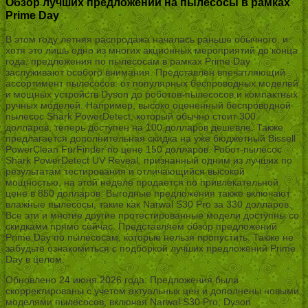
Обзор лучших предложений на пылесосы в рамках
Prime Day
В этом году летняя распродажа началась раньше обычного, и
хотя это лишь одно из многих акционных мероприятий до конца
года, предложения по пылесосам в рамках Prime Day
заслуживают особого внимания. Представлен впечатляющий
ассортимент пылесосов: от популярных беспроводных моделей
и мощных устройств Dyson до роботов-пылесосов и компактных
ручных моделей. Например, высоко оцененный беспроводной
пылесос Shark PowerDetect, который обычно стоит 300
долларов, теперь доступен на 100 долларов дешевле. Также
предлагается дополнительная скидка на уже бюджетный Bissell
PowerClean FurFinder по цене 150 долларов. Робот-пылесос
Shark PowerDetect UV Reveal, признанный одним из лучших по
результатам тестирования и отличающийся высокой
мощностью, на этой неделе продается по привлекательной
цене в 850 долларов. Выгодные предложения также включают
влажные пылесосы, такие как Narwal S30 Pro за 330 долларов.
Все эти и многие другие протестированные модели доступны со
скидками прямо сейчас. Представляем обзор предложений
Prime Day по пылесосам, которые нельзя пропустить. Также не
забудьте ознакомиться с подборкой лучших предложений Prime
Day в целом.
Обновлено 24 июня 2026 года: Предложения были
скорректированы с учетом актуальных цен и дополнены новыми
моделями пылесосов, включая Narwal S30 Pro, Dyson