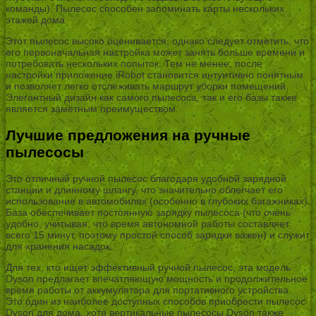
команды). Пылесос способен запоминать карты нескольких
этажей дома.
Этот пылесос высоко оценивается, однако следует отметить, что
его первоначальная настройка может занять больше времени и
потребовать нескольких попыток. Тем не менее, после
настройки приложение iRobot становится интуитивно понятным
и позволяет легко отслеживать маршрут уборки помещений.
Элегантный дизайн как самого пылесоса, так и его базы также
является заметным преимуществом.
Лучшие предложения на ручные
пылесосы
Это отличный ручной пылесос благодаря удобной зарядной
станции и длинному шлангу, что значительно облегчает его
использование в автомобилях (особенно в глубоких багажниках).
База обеспечивает постоянную зарядку пылесоса (что очень
удобно, учитывая, что время автономной работы составляет
всего 15 минут, поэтому простой способ зарядки важен) и служит
для хранения насадок.
Для тех, кто ищет эффективный ручной пылесос, эта модель
Dyson предлагает впечатляющую мощность и продолжительное
время работы от аккумулятора для портативного устройства.
Это один из наиболее доступных способов приобрести пылесос
Dyson для дома, хотя вертикальные пылесосы Dyson также