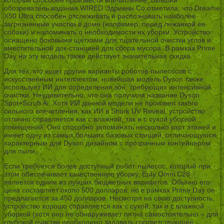
который способен произвести впечатление. Бывший
обозреватель издания WIRED Эдриенн Со отметила, что Dreame
X50 Ultra способен отслеживать и распознавать наиболее
загрязненные участки в доме (например, перед лежанкой ее
собаки) и напоминать о необходимости их уборки. Устройство
оснащено боковыми щетками для тщательной очистки углов и
вместительной док-станцией для сбора мусора. В рамках Prime
Day на эту модель также действует значительная скидка.
Для тех, кто ищет другие варианты роботов-пылесосов с
искусственным интеллектом, новейшая модель Dyson также
использует ИИ для определения зон, требующих интенсивной
очистки. Неудивительно, что она получила название Dyson
Spot+Scrub Ai. Хотя ИИ данной модели не произвел такого
сильного впечатления, как ИИ в Shark UV Reveal, устройство
отлично справляется как с влажной, так и с сухой уборкой
помещений. Оно способно запоминать несколько карт этажей и
имеет одну из самых больших базовых станций, отличающуюся
характерным для Dyson дизайном с прозрачным контейнером
для пыли.
Если требуется более доступный робот-пылесос, который при
этом обеспечивает качественную уборку, Eufy Omni C28
является одним из лучших бюджетных вариантов. Обычно его
цена составляет около 500 долларов, но в рамках Prime Day он
предлагается за 450 долларов. Несмотря на свою доступность,
устройство хорошо справляется как с сухой, так и с влажной
уборкой (хотя оно не обнаруживает пятна самостоятельно – для
глубокой очистки необходимо задавать соответствующие