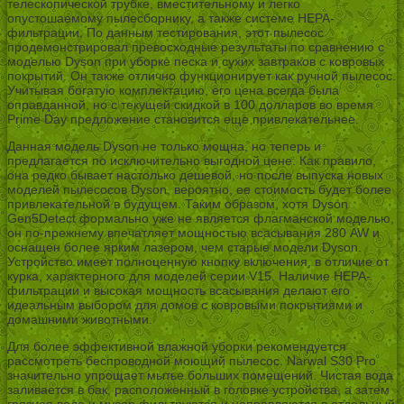
телескопической трубке, вместительному и легко
опустошаемому пылесборнику, а также системе HEPA-
фильтрации. По данным тестирования, этот пылесос
продемонстрировал превосходные результаты по сравнению с
моделью Dyson при уборке песка и сухих завтраков с ковровых
покрытий. Он также отлично функционирует как ручной пылесос.
Учитывая богатую комплектацию, его цена всегда была
оправданной, но с текущей скидкой в 100 долларов во время
Prime Day предложение становится еще привлекательнее.
Данная модель Dyson не только мощна, но теперь и
предлагается по исключительно выгодной цене. Как правило,
она редко бывает настолько дешевой, но после выпуска новых
моделей пылесосов Dyson, вероятно, ее стоимость будет более
привлекательной в будущем. Таким образом, хотя Dyson
Gen5Detect формально уже не является флагманской моделью,
он по-прежнему впечатляет мощностью всасывания 280 AW и
оснащен более ярким лазером, чем старые модели Dyson.
Устройство имеет полноценную кнопку включения, в отличие от
курка, характерного для моделей серии V15. Наличие HEPA-
фильтрации и высокая мощность всасывания делают его
идеальным выбором для домов с ковровыми покрытиями и
домашними животными.
Для более эффективной влажной уборки рекомендуется
рассмотреть беспроводной моющий пылесос. Narwal S30 Pro
значительно упрощает мытье больших помещений. Чистая вода
заливается в бак, расположенный в головке устройства, а затем
грязная вода и мусор фильтруются и направляются в отдельный