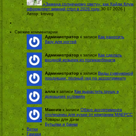
«Замена солнечному свету»: как Хайди Клум
оформляет зимний стол в 2026 году
30.07.2026 |
Автор:
kmveg
Свежие комментарии
Администратор
к записи
Как наносить
базу для ногтей
Администратор
к записи
Как сделать
входной козырек из поликарбоната
Администратор
к записи
Виды сувенирной
продукции: полный гид по ассортименту
алла
к записи
Как вырастить грушу в
домашних условиях
Максим
к записи
Обзор ассортимента
столешниц для кухни от компании МАЕРСС
Товары для дачи
Бутылки и банки
Ветки
Гамаки