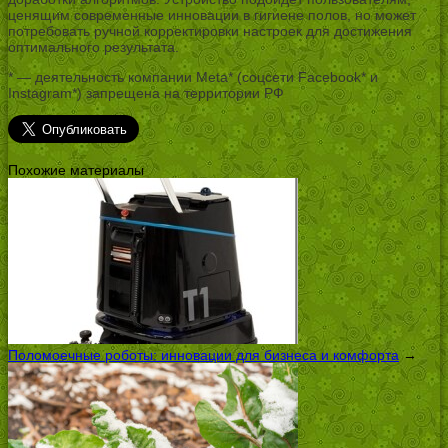
ценящим современные инновации в гигиене полов, но может
потребовать ручной корректировки настроек для достижения
оптимального результата.
* — деятельность компании Meta* (соцсети Facebook* и
Instagram*) запрещена на территории РФ
Похожие материалы
Поломоечные роботы: инновации для бизнеса и комфорта
→