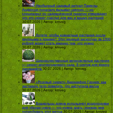
Необычный садовый ритуал Памелы
Андерсон поначалу вызывал скепсис — но
специалист по садоводческой терапии утверждает,
что это секрет счастья для вас и ваших растений
30.07.2026 | Автор:
kmveg
Хотите, чтобы комнатные растения росли
крупными и яркими? Этот медный аксессуар за 1300
рублей может стать именно тем, что нужно
30.07.2026 | Автор:
kmveg
Широколиственные вечнозеленые растения
— секрет круглогодичного сада: 8 сортов для яркого
ландшафта
30.07.2026 | Автор:
kmveg
«Розовый секрет» Дженнифер Гарнер: как
заставить тело поверить, что наступила весна
30.07.2026 | Автор:
kmveg
Владельцы домов используют воздуходувки
для уборки снега — что нужно знать, прежде чем
попробовать этот метод
30.07.2026 | Автор:
kmveg