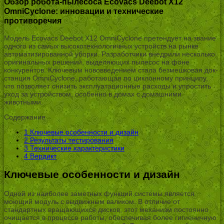
Обзор робота-пылесоса Ecovacs Deebot X12
OmniCyclone: инновации и технические
противоречия
Модель Ecovacs Deebot X12 OmniCyclone претендует на звание
одного из самых высокотехнологичных устройств на рынке
автоматизированной уборки. Разработчики внедрили несколько
оригинальных решений, выделяющих пылесос на фоне
конкурентов. Ключевым нововведением стала безмешковая док-
станция OmniCyclone, работающая по циклонному принципу,
что позволяет снизить эксплуатационные расходы и упростить
уход за устройством, особенно в домах с домашними
животными.
Содержание
1
Ключевые особенности и дизайн
2
Результаты тестирования
3
Технические характеристики
4
Вердикт
Ключевые особенности и дизайн
Одной из наиболее заметных функций системы является
моющий модуль с выдвижным валиком. В отличие от
стандартных вращающихся дисков, этот механизм постоянно
очищается в процессе работы, обеспечивая более гигиеничную