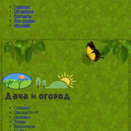
Главная
Об авторе
Контакты
Все статьи
Магазин
Главная
Овощи
0ac4ff
Деревья
Травы
Вредители
Грибы