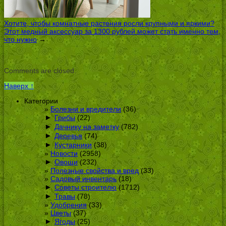
Хотите, чтобы комнатные растения росли крупными и яркими?
Этот медный аксессуар за 1300 рублей может стать именно тем,
что нужно
→
Comments are closed.
Наверх ↑
Категории
Болезни и вредители
(36)
►
Грибы
(22)
►
Дачнику на заметку
(782)
►
Деревья
(74)
►
Кустарники
(38)
Новости
(2958)
►
Овощи
(232)
Полезные свойства и вред
(33)
Садовый инвентарь
(18)
►
Советы строителю
(1712)
►
Травы
(78)
Удобрения
(33)
Цветы
(37)
►
Ягоды
(25)