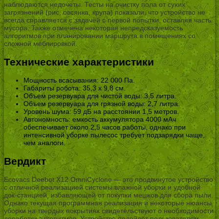
наблюдаются недочеты. Тесты на очистку пола от сухих
загрязнений (рис, овсянка, крупа) показали, что устройство не
всегда справляется с задачей с первой попытки, оставляя часть
мусора. Также отмечена некоторая непредсказуемость
алгоритмов при планировании маршрута в помещениях со
сложной меблировкой.
Технические характеристики
Мощность всасывания: 22 000 Па.
Габариты робота: 35,3 x 9,8 см.
Объем резервуара для чистой воды: 3,5 литра.
Объем резервуара для грязной воды: 2,7 литра.
Уровень шума: 59 дБ на расстоянии 1,5 метров.
Автономность: емкость аккумулятора 4000 мАч
обеспечивает около 2,5 часов работы, однако при
интенсивной уборке пылесос требует подзарядки чаще,
чем аналоги.
Вердикт
Ecovacs Deebot X12 OmniCyclone — это продвинутое устройство
с отличной реализацией системы влажной уборки и удобной
док-станцией, избавляющей от покупки мешков для сбора пыли.
Однако текущая программная реализация и некоторые нюансы
уборки на твердых покрытиях свидетельствуют о необходимости
доработки алгоритмов. Устройство подойдет пользователям,