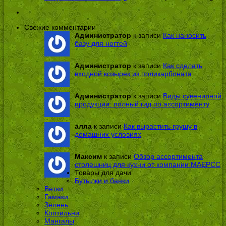
Свежие комментарии
Администратор
к записи
Как наносить
базу для ногтей
Администратор
к записи
Как сделать
входной козырек из поликарбоната
Администратор
к записи
Виды сувенирной
продукции: полный гид по ассортименту
алла
к записи
Как вырастить грушу в
домашних условиях
Максим
к записи
Обзор ассортимента
столешниц для кухни от компании МАЕРСС
Товары для дачи
Бутылки и банки
Ветки
Гамаки
Зелень
Коптильни
Мангалы