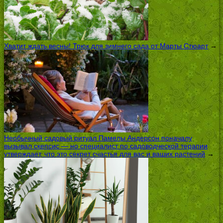
Хватит ждать весны! Трюк для зимнего сада от Марты Стюарт
→
Необычный садовый ритуал Памелы Андерсон поначалу
вызывал скепсис — но специалист по садоводческой терапии
утверждает, что это секрет счастья для вас и ваших растений
→