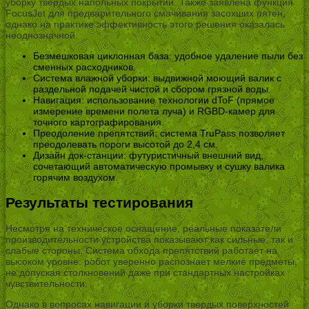
уборку твердых напольных покрытий. Также заявлена функция
FocusJet для предварительного смачивания засохших пятен,
однако на практике эффективность этого решения оказалась
неоднозначной.
Безмешковая циклонная база: удобное удаление пыли без
сменных расходников.
Система влажной уборки: выдвижной моющий валик с
раздельной подачей чистой и сбором грязной воды.
Навигация: использование технологии dToF (прямое
измерение времени полета луча) и RGBD-камер для
точного картографирования.
Преодоление препятствий: система TruPass позволяет
преодолевать пороги высотой до 2,4 см.
Дизайн док-станции: футуристичный внешний вид,
сочетающий автоматическую промывку и сушку валика
горячим воздухом.
Результаты тестирования
Несмотря на техническое оснащение, реальные показатели
производительности устройства показывают как сильные, так и
слабые стороны. Система обхода препятствий работает на
высоком уровне: робот уверенно распознает мелкие предметы,
не допуская столкновений даже при стандартных настройках
чувствительности.
Однако в вопросах навигации и уборки твердых поверхностей