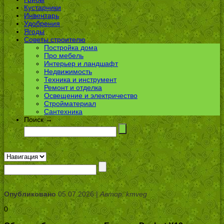
Кустарники
Инвентарь
Удобрения
Ягоды
Советы строителю
Постройка дома
Про мебель
Интерьер и ландшафт
Недвижимость
Техника и инструмент
Ремонт и отделка
Освещение и электричество
Стройматериал
Сантехника
Поиск →
Опубликовано
05.07.2026 |
Автор: kmveg
0