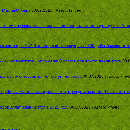
от Марты Стюарт
30.07.2026 | Автор:
kmveg
оначалу вызывал скепсис — но специалист по садоводческой терап
пными и яркими? Этот медный аксессуар за 1300 рублей может стат
секрет круглогодичного сада: 8 сортов для яркого ландшафта
30.
авить тело поверить, что наступила весна
30.07.2026 | Автор:
kmv
я уборки снега — что нужно знать, прежде чем попробовать этот м
оформляет зимний стол в 2026 году
30.07.2026 | Автор:
kmveg
для ногтей