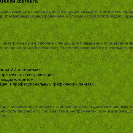
ателей контента
извана изменить подход к работе с графическим контентом в опер
, трехмерным моделированием и сложной обработкой видео, пре
, интегрируемый в рабочие станции для повышения производитель
емя рендеринга и обеспечивает более плавную работу в реальном
ании ИИ-алгоритмов.
ери качества визуализации.
 медиаконтентом.
адач в профессиональных графических пакетах.
ом для современных рабочих станций, позволяя даже компактным у
ебность творческого сообщества в инструментах, минимизирующих
сти.