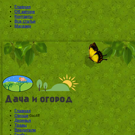
Главная
Об авторе
Контакты
Все статьи
Магазин
Главная
Овощи
0ac4ff
Деревья
Травы
Вредители
Грибы