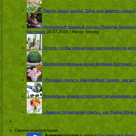
Хватит ждать весны! Трюк для зимнего сада 
Необычный садовый ритуал Памелы Андерсон п
растений
30.07.2026 | Автор:
kmveg
Хотите, чтобы комнатные растения росли кру
Широколиственные вечнозеленые растения — 
«Розовый секрет» Дженнифер Гарнер: как заст
Владельцы домов используют воздуходувки дл
«Замена солнечному свету»: как Хайди Клум 
Свежие комментарии
Администратор
к записи
Как наносить базу 