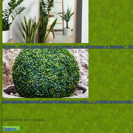
Хотите, чтобы комнатные растения росли крупными и яркими? Это
Широколиственные вечнозеленые растения — секрет круглогодичн
Comments are closed.
Наверх ↑