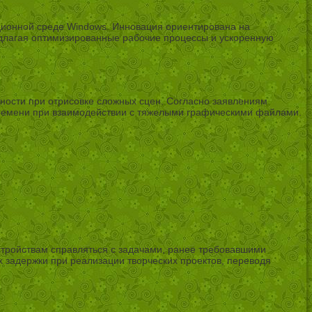
ационной среде Windows. Инновация ориентирована на
длагая оптимизированные рабочие процессы и ускоренную
ности при отрисовке сложных сцен. Согласно заявлениям
 времени при взаимодействии с тяжелыми графическими файлами.
стройствам справляться с задачами, ранее требовавшими
 задержки при реализации творческих проектов, переводя