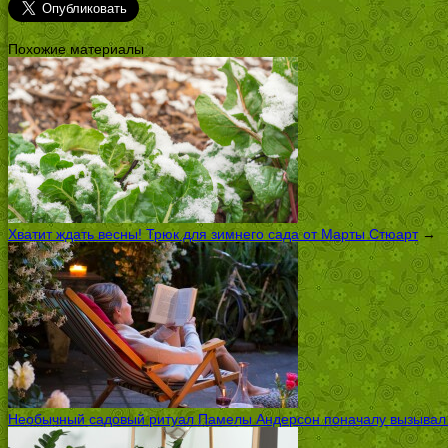
Похожие материалы
Хватит ждать весны! Трюк для зимнего сада от Марты Стюарт
→
Необычный садовый ритуал Памелы Андерсон поначалу вызывал ск