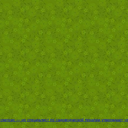
епсис — но специалист по садоводческой терапии утверждает, что