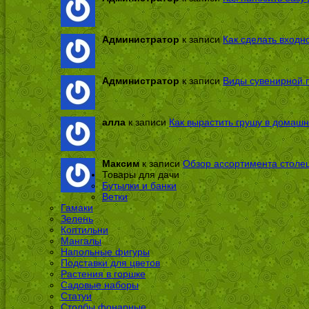
Администратор
к записи
Как сделать входн
Администратор
к записи
Виды сувенирной п
алла
к записи
Как вырастить грушу в домашн
Максим
к записи
Обзор ассортимента столе
Товары для дачи
Бутылки и банки
Ветки
Гамаки
Зелень
Коптильни
Мангалы
Напольные фигуры
Подставки для цветов
Растения в горшке
Садовые наборы
Статуи
Столбы фонарные