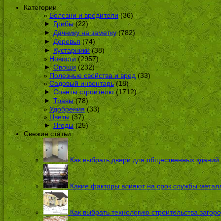
Категории
Болезни и вредители
(36)
►
Грибы
(22)
►
Дачнику на заметку
(782)
►
Деревья
(74)
►
Кустарники
(38)
Новости
(2957)
►
Овощи
(232)
Полезные свойства и вред
(33)
Садовый инвентарь
(18)
►
Советы строителю
(1712)
►
Травы
(78)
Удобрения
(33)
Цветы
(37)
►
Ягоды
(25)
Свежие статьи
Как выбрать двери для общественных зданий
Какие факторы влияют на срок службы металл
Как выбрать технологию строительства загоро