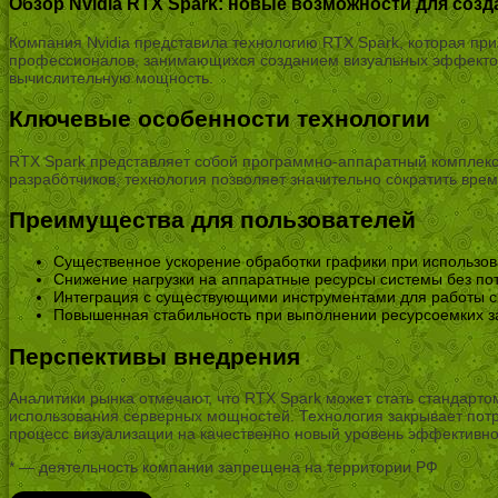
Обзор Nvidia RTX Spark: новые возможности для созд
Компания Nvidia представила технологию RTX Spark, которая пр
профессионалов, занимающихся созданием визуальных эффектов
вычислительную мощность.
Ключевые особенности технологии
RTX Spark представляет собой программно-аппаратный комплекс
разработчиков, технология позволяет значительно сократить вр
Преимущества для пользователей
Существенное ускорение обработки графики при использов
Снижение нагрузки на аппаратные ресурсы системы без пот
Интеграция с существующими инструментами для работы с
Повышенная стабильность при выполнении ресурсоемких з
Перспективы внедрения
Аналитики рынка отмечают, что RTX Spark может стать стандарт
использования серверных мощностей. Технология закрывает потр
процесс визуализации на качественно новый уровень эффективно
* — деятельность компании запрещена на территории РФ