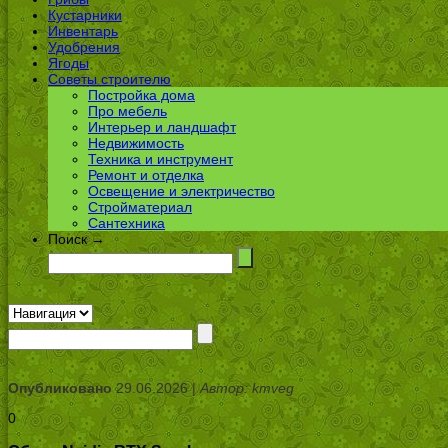
Кустарники
Инвентарь
Удобрения
Ягоды
Советы строителю
Постройка дома
Про мебель
Интерьер и ландшафт
Недвижимость
Техника и инструмент
Ремонт и отделка
Освещение и электричество
Стройматериал
Сантехника
Поиск →
Опубликовано
29.06.2026 |
Автор: kmveg
0