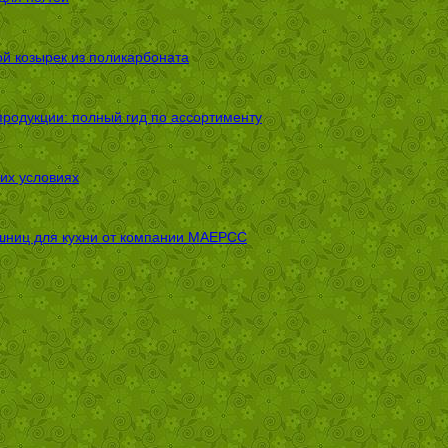
ой козырек из поликарбоната
родукции: полный гид по ассортименту
их условиях
шниц для кухни от компании МАЕРСС