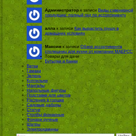
Администратор
к записи
Виды сувенирной
продукции: полный гид по ассортименту
алла
к записи
Как вырастить грушу в
домашних условиях
Максим
к записи
Обзор ассортимента
столешниц для кухни от компании МАЕРСС
Товары для дачи
Бутылки и банки
Ветки
Гамаки
Зелень
Коптильни
Мангалы
Напольные фигуры
Подставки для цветов
Растения в горшке
Садовые наборы
Статуи
Столбы фонарные
Фонари ручные
Шатры
Электрокамины