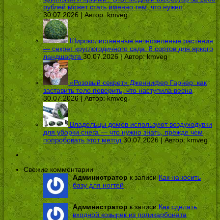
рублей может стать именно тем, что нужно
30.07.2026 | Автор:
kmveg
Широколиственные вечнозеленые растения
— секрет круглогодичного сада: 8 сортов для яркого
ландшафта
30.07.2026 | Автор:
kmveg
«Розовый секрет» Дженнифер Гарнер: как
заставить тело поверить, что наступила весна
30.07.2026 | Автор:
kmveg
Владельцы домов используют воздуходувки
для уборки снега — что нужно знать, прежде чем
попробовать этот метод
30.07.2026 | Автор:
kmveg
Свежие комментарии
Администратор
к записи
Как наносить
базу для ногтей
Администратор
к записи
Как сделать
входной козырек из поликарбоната