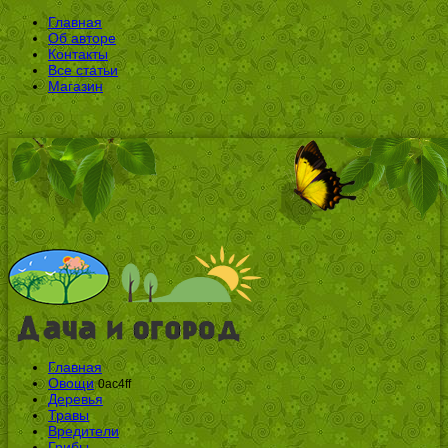
Главная
Об авторе
Контакты
Все статьи
Магазин
Главная
Овощи
0ac4ff
Деревья
Травы
Вредители
Грибы