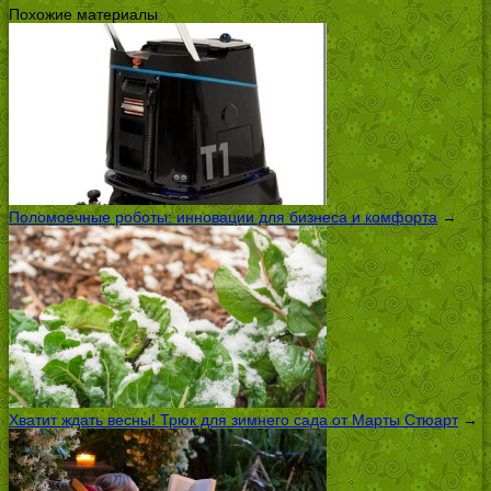
Похожие материалы
Поломоечные роботы: инновации для бизнеса и комфорта
→
Хватит ждать весны! Трюк для зимнего сада от Марты Стюарт
→