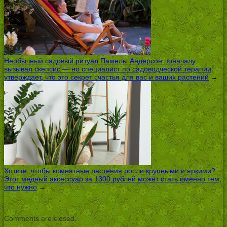
Необычный садовый ритуал Памелы Андерсон поначалу
вызывал скепсис — но специалист по садоводческой терапии
утверждает, что это секрет счастья для вас и ваших растений
→
Хотите, чтобы комнатные растения росли крупными и яркими?
Этот медный аксессуар за 1300 рублей может стать именно тем,
что нужно
→
Comments are closed.