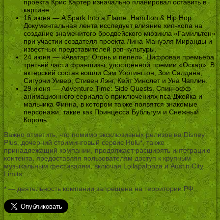
проекта Крис Картер изначально планировал оставить в
картине.
16 июня — A Spark Into a Flame: Hamilton & Hip Hop.
Документальная лента исследует влияние хип-хопа на
создание знаменитого бродвейского мюзикла «Гамильтон»
при участии создателя проекта Лина-Мануэля Миранды и
известных представителей рэп-культуры.
24 июня — «Аватар: Огонь и пепел». Цифровая премьера
третьей части франшизы, удостоенной премии «Оскар». В
актерский состав вошли Сэм Уортингтон, Зои Салдана,
Сигурни Уивер, Стивен Лэнг, Кейт Уинслет и Уна Чаплин.
29 июня — Adventure Time: Side Quests. Спин-офф
анимационного сериала о приключениях пса Джейка и
мальчика Финна, в котором также появятся знакомые
персонажи, такие как Принцесса Бубльгум и Снежный
Король.
Важно отметить, что помимо эксклюзивных релизов на Disney
Plus, дочерний стриминговый сервис Hulu*, также
принадлежащий компании, продолжает расширять интеграцию
контента, предоставляя пользователям доступ к крупным
музыкальным фестивалям, включая Lollapalooza и Austin City
Limits.
* — деятельность компании запрещена на территории РФ