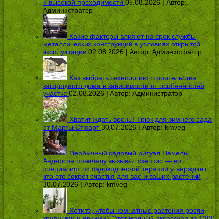
и высокой проходимости
05.08.2026 | Автор:
Администратор
Какие факторы влияют на срок службы
металлических конструкций в условиях открытой
эксплуатации
02.08.2026 | Автор:
Администратор
Как выбрать технологию строительства
загородного дома в зависимости от особенностей
участка
02.08.2026 | Автор:
Администратор
Хватит ждать весны! Трюк для зимнего сада
от Марты Стюарт
30.07.2026 | Автор:
kmveg
Необычный садовый ритуал Памелы
Андерсон поначалу вызывал скепсис — но
специалист по садоводческой терапии утверждает,
что это секрет счастья для вас и ваших растений
30.07.2026 | Автор:
kmveg
Хотите, чтобы комнатные растения росли
крупными и яркими? Этот медный аксессуар за 1300