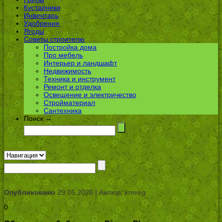
Кустарники
Инвентарь
Удобрения
Ягоды
Советы строителю
Постройка дома
Про мебель
Интерьер и ландшафт
Недвижимость
Техника и инструмент
Ремонт и отделка
Освещение и электричество
Стройматериал
Сантехника
Поиск →
Опубликовано
29.05.2026 |
Автор: kmveg
0