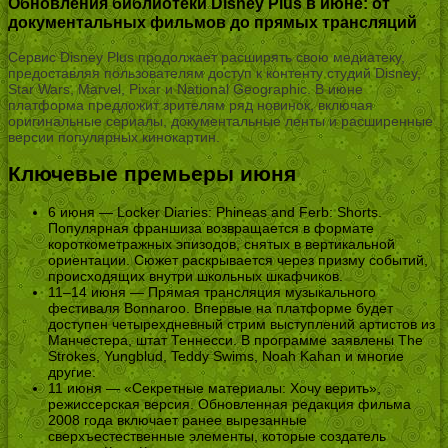
Обновления библиотеки Disney Plus в июне: от
документальных фильмов до прямых трансляций
Сервис Disney Plus продолжает расширять свою медиатеку,
предоставляя пользователям доступ к контенту студий Disney,
Star Wars, Marvel, Pixar и National Geographic. В июне
платформа предложит зрителям ряд новинок, включая
оригинальные сериалы, документальные ленты и расширенные
версии популярных кинокартин.
Ключевые премьеры июня
6 июня — Locker Diaries: Phineas and Ferb: Shorts.
Популярная франшиза возвращается в формате
короткометражных эпизодов, снятых в вертикальной
ориентации. Сюжет раскрывается через призму событий,
происходящих внутри школьных шкафчиков.
11–14 июня — Прямая трансляция музыкального
фестиваля Bonnaroo. Впервые на платформе будет
доступен четырехдневный стрим выступлений артистов из
Манчестера, штат Теннесси. В программе заявлены The
Strokes, Yungblud, Teddy Swims, Noah Kahan и многие
другие.
11 июня — «Секретные материалы: Хочу верить»,
режиссерская версия. Обновленная редакция фильма
2008 года включает ранее вырезанные
сверхъестественные элементы, которые создатель