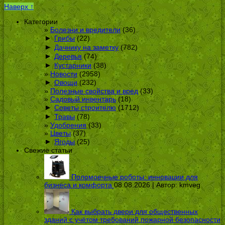
Наверх ↑
Категории
Болезни и вредители
(36)
►
Грибы
(22)
►
Дачнику на заметку
(782)
►
Деревья
(74)
►
Кустарники
(38)
Новости
(2958)
►
Овощи
(232)
Полезные свойства и вред
(33)
Садовый инвентарь
(18)
►
Советы строителю
(1712)
►
Травы
(78)
Удобрения
(33)
Цветы
(37)
►
Ягоды
(25)
Свежие статьи
Поломоечные роботы: инновации для
бизнеса и комфорта
08.08.2026 | Автор:
kmveg
Как выбрать двери для общественных
зданий с учётом требований пожарной безопасности