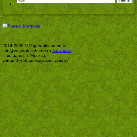
2014-2020 © Vegetableshome.ru
info@vegetableshome.ru
Контакты
Наш адрес: г. Москва,
улица 3-я Владимирская, дом 27