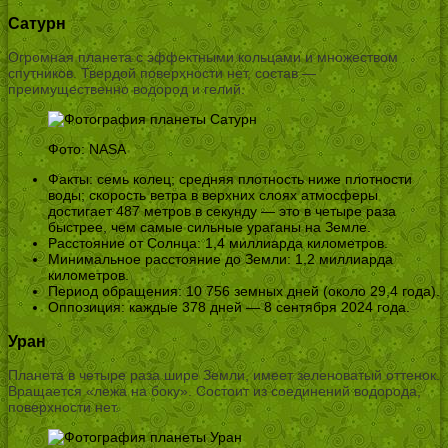
Сатурн
Огромная планета с эффектными кольцами и множеством
спутников. Твердой поверхности нет, состав —
преимущественно водород и гелий.
Фото: NASA
Факты: семь колец; средняя плотность ниже плотности
воды; скорость ветра в верхних слоях атмосферы
достигает 487 метров в секунду — это в четыре раза
быстрее, чем самые сильные ураганы на Земле.
Расстояние от Солнца: 1,4 миллиарда километров.
Минимальное расстояние до Земли: 1,2 миллиарда
километров.
Период обращения: 10 756 земных дней (около 29,4 года).
Оппозиция: каждые 378 дней — 8 сентября 2024 года.
Уран
Планета в четыре раза шире Земли, имеет зеленоватый оттенок.
Вращается «лежа на боку». Состоит из соединений водорода,
поверхности нет.