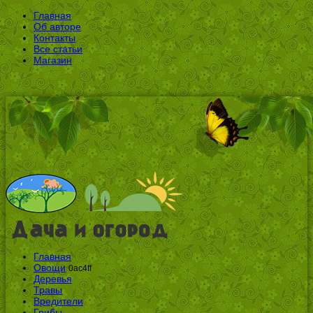
Главная
Об авторе
Контакты
Все статьи
Магазин
Главная
Овощи
0ac4ff
Деревья
Травы
Вредители
Грибы