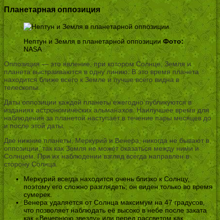
Планетарная оппозиция
Нептун и Земля в планетарной оппозиции
Фото:
NASA
Оппозиция — это явление, при котором Солнце, Земля и
планета выстраиваются в одну линию. В это время планета
находится ближе всего к Земле и лучше всего видна в
телескопы.
Даты оппозиции каждой планеты ежегодно публикуются в
изданиях астрономических альманахов. Наилучшее время для
наблюдения за планетой наступает в течение пары месяцев до
и после этой даты.
Две нижние планеты, Меркурий и Венера, никогда не бывают в
оппозиции, так как Земля не может оказаться между ними и
Солнцем. При их наблюдении взгляд всегда направлен в
сторону Солнца.
Меркурий всегда находится очень близко к Солнцу,
поэтому его сложно разглядеть; он виден только во время
сумерек.
Венера удаляется от Солнца максимум на 47 градусов,
что позволяет наблюдать её высоко в небе после заката
как «Вечернюю звезду» или перед рассветом как