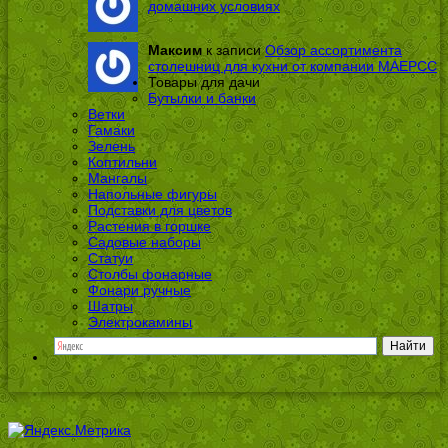
домашних условиях
Максим
к записи
Обзор ассортимента
столешниц для кухни от компании МАЕРСС
Товары для дачи
Бутылки и банки
Ветки
Гамаки
Зелень
Коптильни
Мангалы
Напольные фигуры
Подставки для цветов
Растения в горшке
Садовые наборы
Статуи
Столбы фонарные
Фонари ручные
Шатры
Электрокамины