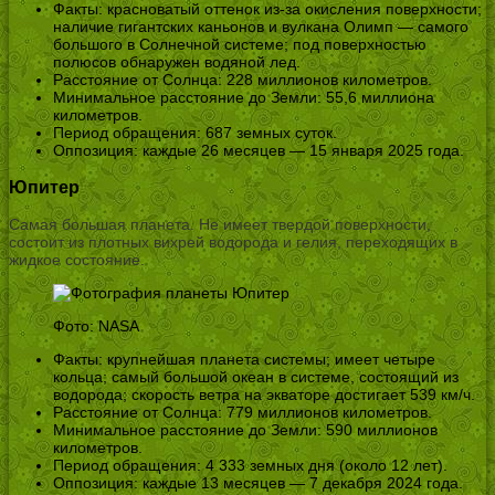
Факты: красноватый оттенок из-за окисления поверхности;
наличие гигантских каньонов и вулкана Олимп — самого
большого в Солнечной системе; под поверхностью
полюсов обнаружен водяной лед.
Расстояние от Солнца: 228 миллионов километров.
Минимальное расстояние до Земли: 55,6 миллиона
километров.
Период обращения: 687 земных суток.
Оппозиция: каждые 26 месяцев — 15 января 2025 года.
Юпитер
Самая большая планета. Не имеет твердой поверхности,
состоит из плотных вихрей водорода и гелия, переходящих в
жидкое состояние.
Фото: NASA
Факты: крупнейшая планета системы; имеет четыре
кольца; самый большой океан в системе, состоящий из
водорода; скорость ветра на экваторе достигает 539 км/ч.
Расстояние от Солнца: 779 миллионов километров.
Минимальное расстояние до Земли: 590 миллионов
километров.
Период обращения: 4 333 земных дня (около 12 лет).
Оппозиция: каждые 13 месяцев — 7 декабря 2024 года.