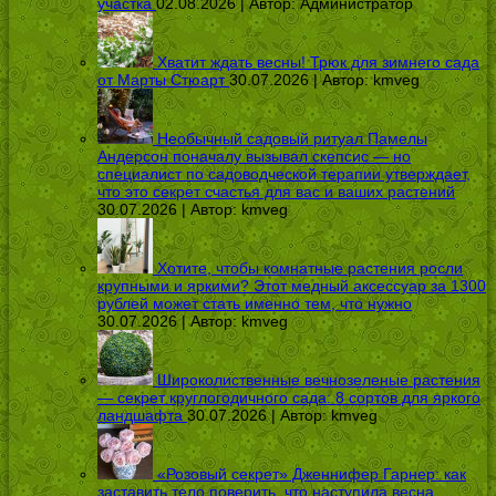
участка
02.08.2026 | Автор:
Администратор
Хватит ждать весны! Трюк для зимнего сада
от Марты Стюарт
30.07.2026 | Автор:
kmveg
Необычный садовый ритуал Памелы
Андерсон поначалу вызывал скепсис — но
специалист по садоводческой терапии утверждает,
что это секрет счастья для вас и ваших растений
30.07.2026 | Автор:
kmveg
Хотите, чтобы комнатные растения росли
крупными и яркими? Этот медный аксессуар за 1300
рублей может стать именно тем, что нужно
30.07.2026 | Автор:
kmveg
Широколиственные вечнозеленые растения
— секрет круглогодичного сада: 8 сортов для яркого
ландшафта
30.07.2026 | Автор:
kmveg
«Розовый секрет» Дженнифер Гарнер: как
заставить тело поверить, что наступила весна