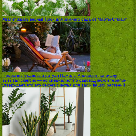
Хватит ждать весны! Трюк для зимнего сада от Марты Стюарт
→
Необычный садовый ритуал Памелы Андерсон поначалу
вызывал скепсис — но специалист по садоводческой терапии
утверждает, что это секрет счастья для вас и ваших растений
→