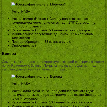
Фото: NASA
Факты: самая близкая к Солнцу планета; ночная
температура может опускаться до –179°C; вторая по
плотности планета.
Расстояние от Солнца: 58 миллионов километров.
Минимальное расстояние до Земли: 77 миллионов
километров.
Период обращения: 88 земных суток.
Оппозиция: нет.
Венера
Самая жаркая планета, температура которой сравнима с жаром
печи. Размером с Землю. Покрыта плотными облаками под
высоким давлением из углекислого газа.
Фото: NASA
Факты: одни сутки на Венере длиннее земного года;
наличие гор высотой до 11 километров (выше Эвереста);
тысячи вулканов.
Расстояние от Солнца: 108 миллионов километров.
Минимальное расстояние до Земли: 61 миллион