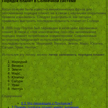
Порядок планет в Солнечной системе
Когда-то всем была известна мнемоническая фраза для
запоминания порядка планет, но в связи с научными открытиями
правила изменились. Следует разобраться, как сегодня
правильно выстроить последовательность планет от Солнца.
В 2006 году Плутон был переведен в категорию карликовых
планет. В связи с этим классические способы запоминания
порядка планет потребовали корректировки. Современные
астрономы предлагают использовать следующую
последовательность: Меркурий, Венера, Земля, Марс, Юпитер,
Сатурн, Уран, Нептун.
Используя эту логику, можно
легко запомнить порядок планет
:
Меркурий
Венера
Земля
Марс
Юпитер
Сатурн
Уран
Нептун
Содержание
0.1
Что произошло с Плутоном?
1
Почему порядок планет имеет значение