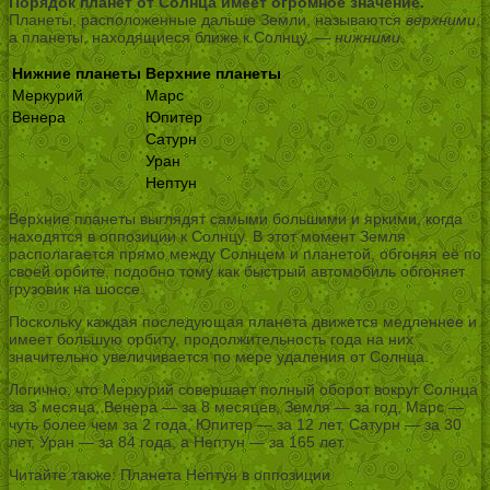
Порядок планет от Солнца имеет огромное значение.
Планеты, расположенные дальше Земли, называются
верхними
,
а планеты, находящиеся ближе к Солнцу, —
нижними
.
Нижние планеты
Верхние планеты
Меркурий
Марс
Венера
Юпитер
Сатурн
Уран
Нептун
Верхние планеты выглядят самыми большими и яркими, когда
находятся в оппозиции к Солнцу. В этот момент Земля
располагается прямо между Солнцем и планетой, обгоняя её по
своей орбите, подобно тому как быстрый автомобиль обгоняет
грузовик на шоссе.
Поскольку каждая последующая планета движется медленнее и
имеет большую орбиту, продолжительность года на них
значительно увеличивается по мере удаления от Солнца.
Логично, что Меркурий совершает полный оборот вокруг Солнца
за 3 месяца, Венера — за 8 месяцев, Земля — за год, Марс —
чуть более чем за 2 года, Юпитер — за 12 лет, Сатурн — за 30
лет, Уран — за 84 года, а Нептун — за 165 лет.
Читайте также: Планета Нептун в оппозиции