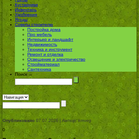
Кустарники
Инвентарь
Удобрения
Ягоды
Советы строителю
Постройка дома
Про мебель
Интерьер и ландшафт
Недвижимость
Техника и инструмент
Ремонт и отделка
Освещение и электричество
Стройматериал
Сантехника
Поиск →
Опубликовано
07.07.2026 |
Автор: kmveg
0