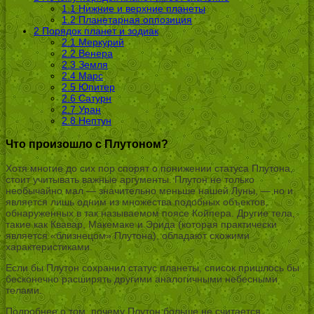
1.1
Нижние и верхние планеты
1.2
Планетарная оппозиция
2
Порядок планет и зодиак
2.1
Меркурий
2.2
Венера
2.3
Земля
2.4
Марс
2.5
Юпитер
2.6
Сатурн
2.7
Уран
2.8
Нептун
Что произошло с Плутоном?
Хотя многие до сих пор спорят о понижении статуса Плутона,
стоит учитывать важные аргументы. Плутон не только
необычайно мал — значительно меньше нашей Луны, — но и
является лишь одним из множества подобных объектов,
обнаруженных в так называемом поясе Койпера. Другие тела,
такие как Квавар, Макемаке и Эрида (которая практически
является «близнецом» Плутона), обладают схожими
характеристиками.
Если бы Плутон сохранил статус планеты, список пришлось бы
бесконечно расширять другими аналогичными небесными
телами.
Подробнее о том, почему Плутон больше не считается