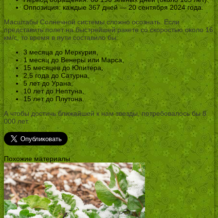
Оппозиция: каждые 367 дней — 20 сентября 2024 года.
Масштабы Солнечной системы сложно осознать. Если
представить полет на быстрейшей ракете со скоростью около 16
км/с, то время в пути составило бы:
3 месяца до Меркурия,
1 месяц до Венеры или Марса,
15 месяцев до Юпитера,
2,5 года до Сатурна,
5 лет до Урана,
10 лет до Нептуна,
15 лет до Плутона.
А чтобы достичь ближайшей к нам звезды, потребовалось бы 8
000 лет.
Похожие материалы