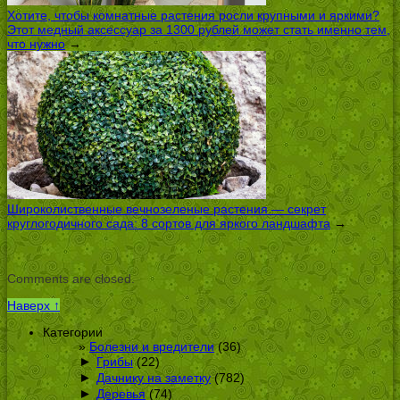
Хотите, чтобы комнатные растения росли крупными и яркими?
Этот медный аксессуар за 1300 рублей может стать именно тем,
что нужно
→
Широколиственные вечнозеленые растения — секрет
круглогодичного сада: 8 сортов для яркого ландшафта
→
Comments are closed.
Наверх ↑
Категории
Болезни и вредители
(36)
►
Грибы
(22)
►
Дачнику на заметку
(782)
►
Деревья
(74)