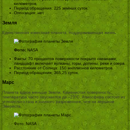
километров.
Период обращения: 225 земных суток.
Оппозиция: нет.
Земля
Единственная известная планета, поддерживающая жизнь.
Фото:
NASA
Факты: 70 процентов поверхности покрыто океанами;
ландшафт включает вулканы, горы, долины, реки и озера.
Расстояние от Солнца: 150 миллионов километров.
Период обращения: 365,25 суток.
Марс
Планета вдвое меньше Земли. Каменистая поверхность,
температура часто опускается до –23°C. Атмосфера состоит из
углекислого газа и намного разреженнее, чем на вершине
Эвереста.
Фото: NASA