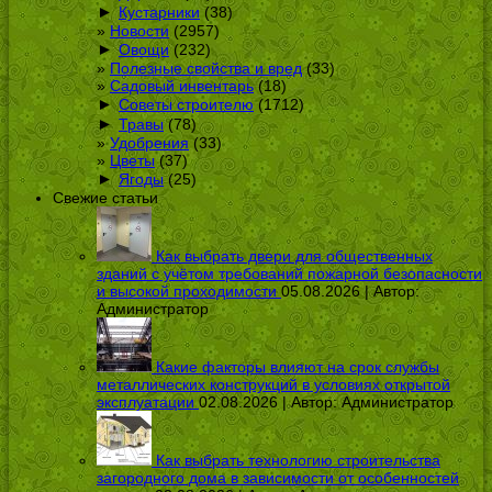
►
Кустарники
(38)
Новости
(2957)
►
Овощи
(232)
Полезные свойства и вред
(33)
Садовый инвентарь
(18)
►
Советы строителю
(1712)
►
Травы
(78)
Удобрения
(33)
Цветы
(37)
►
Ягоды
(25)
Свежие статьи
Как выбрать двери для общественных
зданий с учётом требований пожарной безопасности
и высокой проходимости
05.08.2026 | Автор:
Администратор
Какие факторы влияют на срок службы
металлических конструкций в условиях открытой
эксплуатации
02.08.2026 | Автор:
Администратор
Как выбрать технологию строительства
загородного дома в зависимости от особенностей