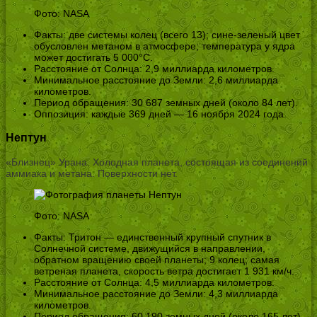
Фото: NASA
Факты: две системы колец (всего 13); сине-зеленый цвет
обусловлен метаном в атмосфере; температура у ядра
может достигать 5 000°C.
Расстояние от Солнца: 2,9 миллиарда километров.
Минимальное расстояние до Земли: 2,6 миллиарда
километров.
Период обращения: 30 687 земных дней (около 84 лет).
Оппозиция: каждые 369 дней — 16 ноября 2024 года.
Нептун
«Близнец» Урана. Холодная планета, состоящая из соединений
аммиака и метана. Поверхности нет.
Фото: NASA
Факты: Тритон — единственный крупный спутник в
Солнечной системе, движущийся в направлении,
обратном вращению своей планеты; 9 колец; самая
ветреная планета, скорость ветра достигает 1 931 км/ч.
Расстояние от Солнца: 4,5 миллиарда километров.
Минимальное расстояние до Земли: 4,3 миллиарда
километров.
Период обращения: 60 190 земных дней (около 165 лет).