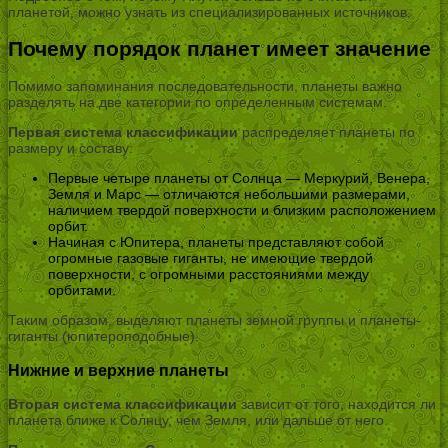
планетой, можно узнать из специализированных источников.
Почему порядок планет имеет значение
Помимо запоминания последовательности, планеты важно
разделять на две категории по определенным системам.
Первая система классификации
распределяет планеты по
размеру и составу:
Первые четыре планеты от Солнца — Меркурий, Венера,
Земля и Марс — отличаются небольшими размерами,
наличием твердой поверхности и близким расположением
орбит.
Начиная с Юпитера, планеты представляют собой
огромные газовые гиганты, не имеющие твердой
поверхности, с огромными расстояниями между
орбитами.
Таким образом, выделяют планеты земной группы и планеты-
гиганты (юпитероподобные).
Нижние и верхние планеты
Вторая система классификации
зависит от того, находится ли
планета ближе к Солнцу, чем Земля, или дальше от него.