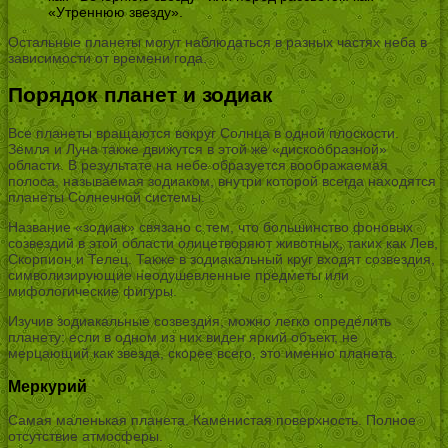
«Утреннюю звезду».
Остальные планеты могут наблюдаться в разных частях неба в
зависимости от времени года.
Порядок планет и зодиак
Все планеты вращаются вокруг Солнца в одной плоскости.
Земля и Луна также движутся в этой же «дискообразной»
области. В результате на небе образуется воображаемая
полоса, называемая зодиаком, внутри которой всегда находятся
планеты Солнечной системы.
Название «зодиак» связано с тем, что большинство фоновых
созвездий в этой области олицетворяют животных, таких как Лев,
Скорпион и Телец. Также в зодиакальный круг входят созвездия,
символизирующие неодушевленные предметы или
мифологические фигуры.
Изучив зодиакальные созвездия, можно легко определить
планету: если в одном из них виден яркий объект, не
мерцающий как звезда, скорее всего, это именно планета.
Меркурий
Самая маленькая планета. Каменистая поверхность. Полное
отсутствие атмосферы.