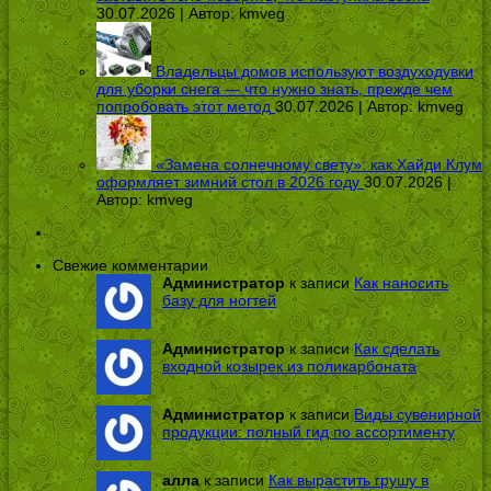
30.07.2026 | Автор:
kmveg
Владельцы домов используют воздуходувки
для уборки снега — что нужно знать, прежде чем
попробовать этот метод
30.07.2026 | Автор:
kmveg
«Замена солнечному свету»: как Хайди Клум
оформляет зимний стол в 2026 году
30.07.2026 |
Автор:
kmveg
Свежие комментарии
Администратор
к записи
Как наносить
базу для ногтей
Администратор
к записи
Как сделать
входной козырек из поликарбоната
Администратор
к записи
Виды сувенирной
продукции: полный гид по ассортименту
алла
к записи
Как вырастить грушу в