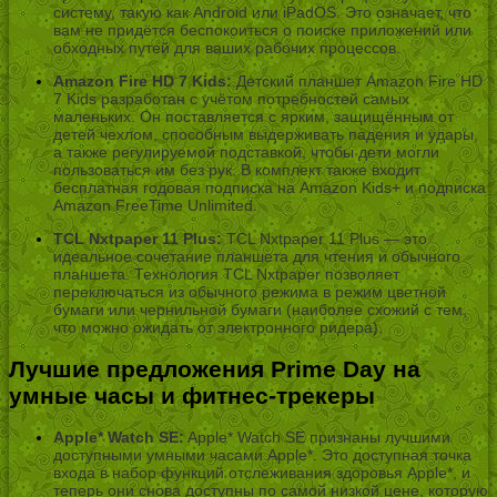
систему, такую как Android или iPadOS. Это означает, что
вам не придётся беспокоиться о поиске приложений или
обходных путей для ваших рабочих процессов.
Amazon Fire HD 7 Kids:
Детский планшет Amazon Fire HD
7 Kids разработан с учётом потребностей самых
маленьких. Он поставляется с ярким, защищённым от
детей чехлом, способным выдерживать падения и удары,
а также регулируемой подставкой, чтобы дети могли
пользоваться им без рук. В комплект также входит
бесплатная годовая подписка на Amazon Kids+ и подписка
Amazon FreeTime Unlimited.
TCL Nxtpaper 11 Plus:
TCL Nxtpaper 11 Plus — это
идеальное сочетание планшета для чтения и обычного
планшета. Технология TCL Nxtpaper позволяет
переключаться из обычного режима в режим цветной
бумаги или чернильной бумаги (наиболее схожий с тем,
что можно ожидать от электронного ридера).
Лучшие предложения Prime Day на
умные часы и фитнес-трекеры
Apple* Watch SE:
Apple* Watch SE признаны лучшими
доступными умными часами Apple*. Это доступная точка
входа в набор функций отслеживания здоровья Apple*, и
теперь они снова доступны по самой низкой цене, которую