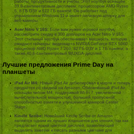
работы, продуктивности и учёбы. Этот ноутбук оснащён
39,6-сантиметровым дисплеем, процессором AMD Ryzen
5, 8 ГБ ОЗУ и 512 ГБ памяти. Он работает под
управлением Windows 11 и имеет полезную шторку для
веб-камеры.
Acer Nitro V 16S:
Если вам нужен игровой ноутбук,
рассмотрите скидку в 300 долларов на Acer Nitro V 16S.
Этот стильный ноутбук обеспечивает мощность, которую
ожидают геймеры: видеокарта NVIDIA GeForce RTX 5060,
процессор AMD Ryzen 7 260, 32 ГБ ОЗУ и 1 ТБ памяти, а
также 40,6-сантиметровый WUXGA-дисплей.
Лучшие предложения Prime Day на
планшеты
iPad Air M4:
Новый iPad Air дебютировал в марте и теперь
продаётся со скидкой на Amazon. Обновлённый iPad Air
оснащён чипом M4, поддержкой Wi-Fi 7, увеличенной
вычислительной мощностью, большей пропускной
способностью памяти и улучшенной камерой Center
Stage.
Kindle Scribe:
Новейший Kindle Scribe от Amazon
является одним из лучших планшетов для чтения, так как
предлагает яркий цветной дисплей, позволяющий
выделять заметки и писать разными цветами для