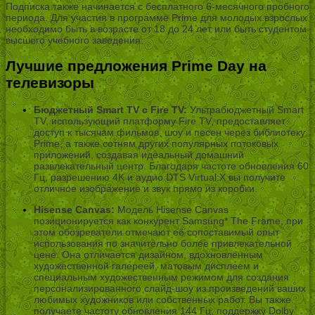
Подписка также начинается с бесплатного 6-месячного пробного
периода. Для участия в программе Prime для молодых взрослых
необходимо быть в возрасте от 18 до 24 лет или быть студентом
высшего учебного заведения.
Лучшие предложения Prime Day на
телевизоры
Бюджетный Smart TV с Fire TV:
Ультрабюджетный Smart
TV, использующий платформу Fire TV, предоставляет
доступ к тысячам фильмов, шоу и песен через библиотеку
Prime, а также сотням других популярных потоковых
приложений, создавая идеальный домашний
развлекательный центр. Благодаря частоте обновления 60
Гц, разрешению 4K и аудио DTS Virtual:X вы получите
отличное изображение и звук прямо из коробки.
Hisense Canvas:
Модель Hisense Canvas
позиционируется как конкурент Samsung* The Frame, при
этом обозреватели отмечают её сопоставимый опыт
использования по значительно более привлекательной
цене. Она отличается дизайном, вдохновлённым
художественной галереей, матовым дисплеем и
специальным художественным режимом для создания
персонализированного слайд-шоу из произведений ваших
любимых художников или собственных работ. Вы также
получаете частоту обновления 144 Гц, поддержку Dolby