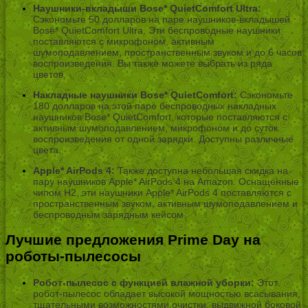
Наушники-вкладыши Bose* QuietComfort Ultra:
Сэкономьте 50 долларов на паре наушников-вкладышей
Bose* QuietComfort Ultra. Эти беспроводные наушники
поставляются с микрофоном, активным
шумоподавлением, пространственным звуком и до 6 часов
воспроизведения. Вы также можете выбрать из ряда
цветов.
Накладные наушники Bose* QuietComfort:
Сэкономьте
180 долларов на этой паре беспроводных накладных
наушников Bose* QuietComfort, которые поставляются с
активным шумоподавлением, микрофоном и до суток
воспроизведения от одной зарядки. Доступны различные
цвета.
Apple* AirPods 4:
Также доступна небольшая скидка на
пару наушников Apple* AirPods 4 на Amazon. Оснащённые
чипом H2, эти наушники Apple* AirPods 4 поставляются с
пространственным звуком, активным шумоподавлением и
беспроводным зарядным кейсом.
Лучшие предложения Prime Day на
роботы-пылесосы
Робот-пылесос с функцией влажной уборки:
Этот
робот-пылесос обладает высокой мощностью всасывания,
тщательными возможностями очистки, выдвижной боковой