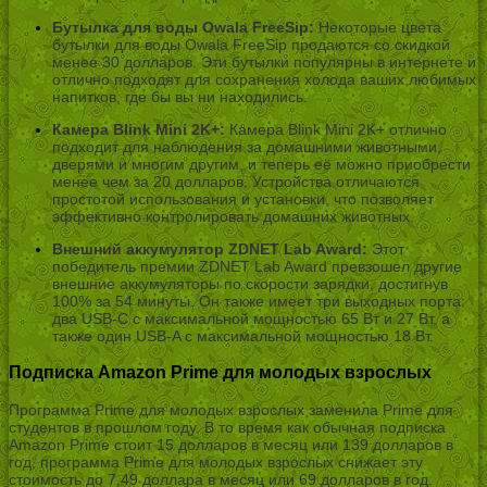
Бутылка для воды Owala FreeSip:
Некоторые цвета
бутылки для воды Owala FreeSip продаются со скидкой
менее 30 долларов. Эти бутылки популярны в интернете и
отлично подходят для сохранения холода ваших любимых
напитков, где бы вы ни находились.
Камера Blink Mini 2K+:
Камера Blink Mini 2K+ отлично
подходит для наблюдения за домашними животными,
дверями и многим другим, и теперь её можно приобрести
менее чем за 20 долларов. Устройства отличаются
простотой использования и установки, что позволяет
эффективно контролировать домашних животных.
Внешний аккумулятор ZDNET Lab Award:
Этот
победитель премии ZDNET Lab Award превзошел другие
внешние аккумуляторы по скорости зарядки, достигнув
100% за 54 минуты. Он также имеет три выходных порта:
два USB-C с максимальной мощностью 65 Вт и 27 Вт, а
также один USB-A с максимальной мощностью 18 Вт.
Подписка Amazon Prime для молодых взрослых
Программа Prime для молодых взрослых заменила Prime для
студентов в прошлом году. В то время как обычная подписка
Amazon Prime стоит 15 долларов в месяц или 139 долларов в
год, программа Prime для молодых взрослых снижает эту
стоимость до 7,49 доллара в месяц или 69 долларов в год.