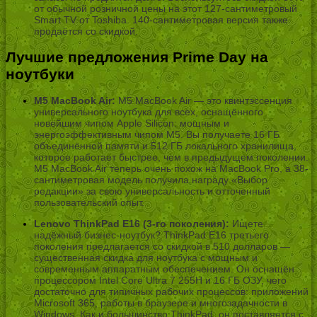
от обычной розничной цены на этот 127-сантиметровый
Smart TV от Toshiba. 140-сантиметровая версия также
продаётся со скидкой.
Лучшие предложения Prime Day на
ноутбуки
M5 MacBook Air:
M5 MacBook Air — это квинтэссенция
универсального ноутбука для всех, оснащённого
новейшим чипом Apple Silicon: мощным и
энергоэффективным чипом M5. Вы получаете 16 ГБ
объединённой памяти и 512 ГБ локального хранилища,
которое работает быстрее, чем в предыдущем поколении.
M5 MacBook Air теперь очень похож на MacBook Pro, а 38-
сантиметровая модель получила награду «Выбор
редакции» за свою универсальность и отточенный
пользовательский опыт.
Lenovo ThinkPad E16 (3-го поколения):
Ищете
надёжный бизнес-ноутбук? ThinkPad E16 третьего
поколения предлагается со скидкой в 510 долларов —
существенная скидка для ноутбука с мощным и
современным аппаратным обеспечением. Он оснащён
процессором Intel Core Ultra 7 255H и 16 ГБ ОЗУ, чего
достаточно для типичных рабочих процессов: приложений
Microsoft 365, работы в браузере и многозадачности в
Windows. Как и большинство ThinkPad, он поставляется с