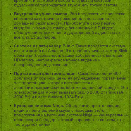
времени, и вы можете выбрать, будет ли световой
будильник сопровождаться звуком или только светом.
Внутренняя умная камера:
Это предложение привлекло
внимание как отличное решение для повышения
домашней безопасности. Приобретите свою первую
внутреннюю умную камеру, оснащённую HD-видео,
обнаружением движения и двусторонней аудиосвязью,
всего за 13 долларов.
Система из пяти камер Blink:
Также продаётся система
из пяти камер на Amazon. Этот набор уличных камер Blink
обеспечит безопасность вашей собственности, включая
HD-запись, инфракрасное ночное видение и
беспроводное подключение.
Портативная электростанция:
Сэкономьте почти 400
долларов от обычной цены на эту надёжную портативную
электростанцию, которая поставляется с
дополнительными возможностями солнечной зарядки. Эта
электростанция может выдавать около 2000 Вт (пиковая
3000 Вт) и имеет ёмкость 1024 Вт·ч.
Кухонная система Ninja:
Объедините приготовление
пищи и приготовление смузи с помощью этого
предложения на кухонную систему Ninja — универсальный
процессор и блендер, который справляется со всем, от
теста до коктейлей.