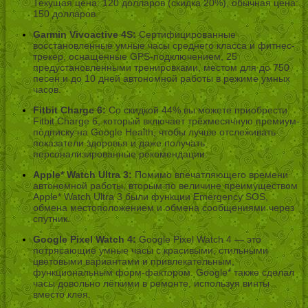
Текущая цена: 120 долларов (скидка 20%), обычная цена:
150 долларов.
Garmin Vivoactive 4S:
Сертифицированные
восстановленные умные часы среднего класса и фитнес-
трекер, оснащённые GPS-подключением, 25
предустановленными тренировками, местом для до 750
песен и до 10 дней автономной работы в режиме умных
часов.
Fitbit Charge 6:
Со скидкой 44% вы можете приобрести
Fitbit Charge 6, который включает трёхмесячную премиум-
подписку на Google Health, чтобы лучше отслеживать
показатели здоровья и даже получать
персонализированные рекомендации.
Apple* Watch Ultra 3:
Помимо впечатляющего времени
автономной работы, вторым по величине преимуществом
Apple* Watch Ultra 3 были функции Emergency SOS,
обмена местоположением и обмена сообщениями через
спутник.
Google Pixel Watch 4:
Google Pixel Watch 4 — это
потрясающие умные часы с красивыми, стильными
цветовыми вариантами и привлекательным,
функциональным форм-фактором. Google* также сделал
часы довольно лёгкими в ремонте, используя винты
вместо клея.