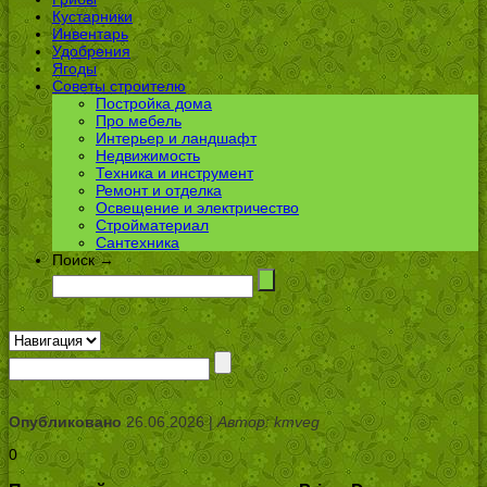
Кустарники
Инвентарь
Удобрения
Ягоды
Советы строителю
Постройка дома
Про мебель
Интерьер и ландшафт
Недвижимость
Техника и инструмент
Ремонт и отделка
Освещение и электричество
Стройматериал
Сантехника
Поиск →
Опубликовано
26.06.2026 |
Автор: kmveg
0