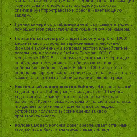
места на комоде или тумбочке, сколько занял бы лежащий
горизонтально телефон. Это зарядное устройство
оптимизирует пространство и обеспечивает мощную
зарядку.
Ручная камера со стабилизацией:
Записывайте видео с
помощью этой самостабилизирующейся ручной камеры.
Портативная электростанция Jackery Explorer 1000:
Держите свои устройства заряженными и несколько
фонарей включёнными во время экстремальной летней
погоды или в походах с Jackery Explorer 1000. С
мощностью 1500 Вт вы получите достаточно энергии для
необходимого медицинского оборудования и даже
небольших приборов. А сам Explorer 1000 может быть
полностью заряжен всего за один час, что означает, что вы
можете быть готовы к любой ситуации в любое время.
Настольный льдогенератор Euhomy:
Этот настольный
льдогенератор Euhomy может создавать до 16 кубиков
льда всего за 12 минут, что идеально подходит для
вечеринок. Кубики также кристально чистые и без запаха,
что делает их отличными для напитков со льдом.
Устройство получило высокие оценки за свою
производительность.
Колонка Bose*:
Колонка Bose* обеспечивает отличный
звук, мощные басы и элегантный внешний вид.