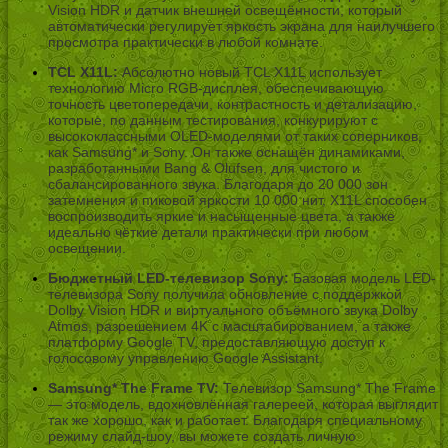
Vision HDR и датчик внешней освещённости, который
автоматически регулирует яркость экрана для наилучшего
просмотра практически в любой комнате.
TCL X11L:
Абсолютно новый TCL X11L использует
технологию Micro RGB-дисплея, обеспечивающую
точность цветопередачи, контрастность и детализацию,
которые, по данным тестирования, конкурируют с
высококлассными OLED-моделями от таких соперников,
как Samsung* и Sony. Он также оснащён динамиками,
разработанными Bang & Olufsen, для чистого и
сбалансированного звука. Благодаря до 20 000 зон
затемнения и пиковой яркости 10 000 нит, X11L способен
воспроизводить яркие и насыщенные цвета, а также
идеально чёткие детали практически при любом
освещении.
Бюджетный LED-телевизор Sony:
Базовая модель LED-
телевизора Sony получила обновление с поддержкой
Dolby Vision HDR и виртуального объёмного звука Dolby
Atmos, разрешением 4K с масштабированием, а также
платформу Google TV, предоставляющую доступ к
голосовому управлению Google Assistant.
Samsung* The Frame TV:
Телевизор Samsung* The Frame
— это модель, вдохновлённая галереей, которая выглядит
так же хорошо, как и работает. Благодаря специальному
режиму слайд-шоу, вы можете создать личную