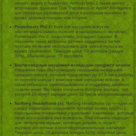
песнях, видео и подкастах. AirPods Max 2 также имеют
встроенную функцию Live Translation от Apple* Intelligence
для перевода разговорной речи в реальном времени во
время деловых поездок или отпуска.
Powerbeats Pro 2:
Хотя эти наушники могут не
обеспечивать самого полного и насыщенного звучания,
Powerbeats Pro 2, безусловно, порадуют басами. В
наушники также встроены датчики сердечного ритма,
поэтому их можно использовать для записи пульса во
время тренировок. Текущая цена: 53 доллара (скидка
33%), обычная цена: 79 долларов.
Беспроводные наушники-вкладыши среднего класса:
Надёжная пара беспроводных наушников-вкладышей
среднего класса, которые предлагают до 42,5 часа работы
от полного заряда с комплектным зарядным кейсом, а
также гибридное шумоподавление и поддержку двойного
подключения. Вы также получаете быструю зарядку, при
которой 10 минут зарядки дают 10 часов воспроизведения.
Nothing Headphone (a):
Nothing Headphone (a) — одни из
самых уникальных наушников, которые можно купить, с
тактильными элементами управления и кнопками, которые
легко использовать без телефона. Они отлично подходят
для любителей музыки, ценящих дизайн, и людей,
ищущих доступные и многофункциональные наушники.
Текущая цена: 73 доллара (скидка 51%), обычная цена: