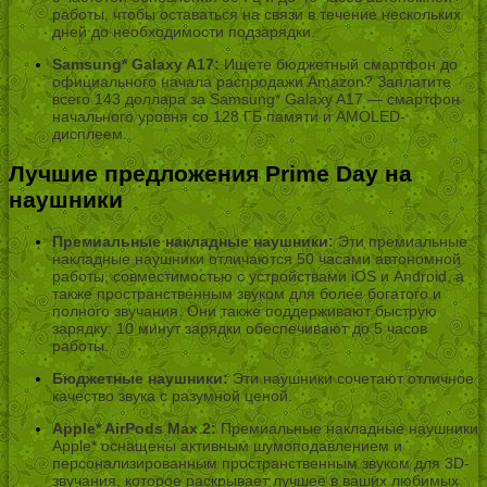
работы, чтобы оставаться на связи в течение нескольких
дней до необходимости подзарядки.
Samsung* Galaxy A17:
Ищете бюджетный смартфон до
официального начала распродажи Amazon? Заплатите
всего 143 доллара за Samsung* Galaxy A17 — смартфон
начального уровня со 128 ГБ памяти и AMOLED-
дисплеем.
Лучшие предложения Prime Day на
наушники
Премиальные накладные наушники:
Эти премиальные
накладные наушники отличаются 50 часами автономной
работы, совместимостью с устройствами iOS и Android, а
также пространственным звуком для более богатого и
полного звучания. Они также поддерживают быструю
зарядку: 10 минут зарядки обеспечивают до 5 часов
работы.
Бюджетные наушники:
Эти наушники сочетают отличное
качество звука с разумной ценой.
Apple* AirPods Max 2:
Премиальные накладные наушники
Apple* оснащены активным шумоподавлением и
персонализированным пространственным звуком для 3D-
звучания, которое раскрывает лучшее в ваших любимых