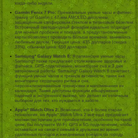
когда-либо видели.
Garmin Fenix 7 Pro:
Премиальные умные часы и фитнес-
трекер от Garmin с 47-мм AMOLED-дисплеем,
защищённым сапфировым стеклом и титановым безелем.
Встроенный светодиодный фонарик идеально подходит
для ночных пробежек и походов, а предустановленные
карты позволяют проводить больше времени, занимаясь
любимым делом. Текущая цена: 435 долларов (скидка
33%), обычная цена: 650 долларов.
Samsung* Galaxy Watch 8:
Флагманские умные часы
Samsung* также предлагают отслеживание здоровья и
фитнеса, GPS-подключение, мониторинг сна и 3 дня
автономной работы. Samsung* Galaxy Watch 8 сочетают
функции умных часов и трекера активности, такие как
мониторинг сердечного ритма и сна,
персонализированные тренировки и напоминания из
календаря. Также доступны функции обнаружения
падений и экстренного вызова, что делает их отличным
выбором для тех, кто нуждается в заботе.
Apple* Watch Ultra 2:
Возможно, это и более старая
технология, но Apple* Watch Ultra 2 всё ещё предлагает
множество причин для приобретения, особенно по такой
цене. Вы получаете Wi-Fi, GPS и 5G-подключение, чтобы
оставаться на связи с семьёй и друзьями во время
удалённых походов и ежедневных поездок по городу.