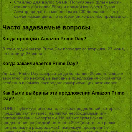
Стайлер для волос Shark:
Популярный флагманский
стайлер для волос Shark и прямой конкурент Dyson
Airwrap продаётся менее чем за 200 долларов — это
самая низкая цена, по которой он когда-либо продавался.
Часто задаваемые вопросы
Когда проходит Amazon Prime Day?
В этом году Amazon Prime Day проходит со вторника, 23 июня,
по пятницу, 26 июня.
Когда заканчивается Prime Day?
Amazon Prime Day завершится до конца дня 26 июня. Однако
вероятно, что некоторые выгодные предложения сохранятся,
особенно в рамках распродаж конкурирующих ритейлеров.
Как были выбраны эти предложения Amazon Prime
Day?
ZDNET публикует обзоры только тех предложений, которые
представляют интерес, являются необходимыми или
рекомендованы экспертами. Наши эксперты искали
предложения со скидкой не менее 20% (или те, что редко
появлялись на распродажах), используя проверенные