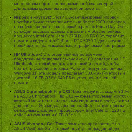
множеством портов, полноразмерной клавиатурой и
длительным временем автономной работы.
Игровой ноутбук:
Этот 40,6-сантиметровый игровой
ноутбук обычно стоит значительно более 2000 долларов,
но сейчас продаётся со скидкой в рамках Prime Day. Он
оснащён высококлассным аппаратным обеспечением:
процессор Intel Core Ultra 9 275HX, 16 ГБ ОЗУ, терабайт
памяти и видеокарта GeForce RTX 5070 Ti для запуска
новейших игр на максимальных графических настройках.
HP Ultrabook:
Это ограниченное по времени
предложение позволяет сэкономить 100 долларов на HP
Ultrabook, который достаточно тонкий и лёгкий, чтобы
брать его с собой в поездки. Работая под управлением
Windows 11, эта модель предлагает 39,6-сантиметровый
дисплей, 16 ГБ ОЗУ и 640 ГБ внутренней и внешней
памяти.
ASUS Chromebook Flip CX1:
Воспользуйтесь скидкой 18%
на ASUS Chromebook Flip CX1 — конвертируемый ноутбук,
который может стать идеальным спутником в поездках или
для работы. Эта модель оснащена 35,5-сантиметровым
сенсорным дисплеем, процессором Intel Celeron, 128 ГБ
eMMC-накопителя и 8 ГБ ОЗУ.
ASUS Vivobook Go:
Также замечено предложение на
ASUS Vivobook Go — тонкий ноутбук, подходящий для