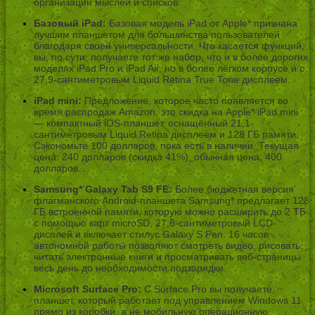
организации мыслей и списков.
Базовый iPad:
Базовая модель iPad от Apple* признана
лучшим планшетом для большинства пользователей
благодаря своей универсальности. Что касается функций,
вы, по сути, получаете тот же набор, что и в более дорогих
моделях iPad Pro и iPad Air, но в более лёгком корпусе и с
27,9-сантиметровым Liquid Retina True Tone дисплеем.
iPad mini:
Предложение, которое часто появляется во
время распродаж Amazon, это скидка на Apple* iPad mini
— компактный iOS-планшет, оснащённый 21,1-
сантиметровым Liquid Retina дисплеем и 128 ГБ памяти.
Сэкономьте 100 долларов, пока есть в наличии. Текущая
цена: 240 долларов (скидка 41%), обычная цена: 400
долларов.
Samsung* Galaxy Tab S9 FE:
Более бюджетная версия
флагманского Android-планшета Samsung* предлагает 128
ГБ встроенной памяти, которую можно расширить до 2 ТБ
с помощью карт microSD, 27,6-сантиметровый LCD-
дисплей и включает стилус Galaxy S Pen. 16 часов
автономной работы позволяют смотреть видео, рисовать,
читать электронные книги и просматривать веб-страницы
весь день до необходимости подзарядки.
Microsoft Surface Pro:
С Surface Pro вы получаете
планшет, который работает под управлением Windows 11
прямо из коробки, а не мобильную операционную