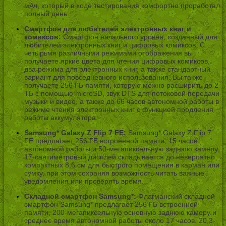
мАч, который в ходе тестирования комфортно проработал
полный день.
Смартфон для любителей электронных книг и
комиксов:
Смартфон начального уровня, созданный для
любителей электронных книг и цифровых комиксов. С
четырьмя различными режимами отображения вы
получаете яркие цвета для чтения цифровых комиксов,
два режима для электронных книг, а также стандартный
вариант для повседневного использования. Вы также
получаете 256 ГБ памяти, которую можно расширить до 2
ТБ с помощью microSD, звук DTS для потоковой передачи
музыки и видео, а также до 66 часов автономной работы в
режиме чтения электронных книг с функцией продления
работы аккумулятора.
Samsung* Galaxy Z Flip 7 FE:
Samsung* Galaxy Z Flip 7
FE предлагает 256 ГБ встроенной памяти, 15 часов
автономной работы и 50-мегапиксельную заднюю камеру.
17-сантиметровый дисплей складывается до невероятно
компактных 8,6 см для быстрого помещения в карман или
сумку, при этом сохраняя возможность читать важные
уведомления или проверять время.
Складной смартфон Samsung*:
Флагманский складной
смартфон Samsung* предлагает 256 ГБ встроенной
памяти, 200-мегапиксельную основную заднюю камеру и
среднее время автономной работы около 17 часов. 20,3-