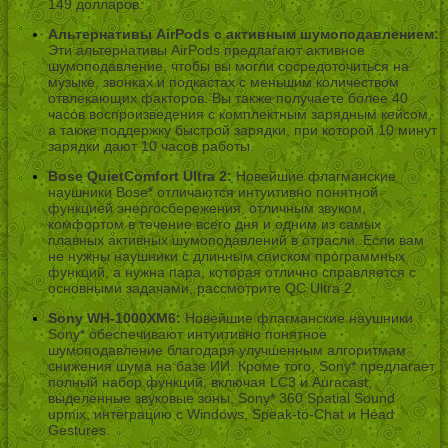
149 долларов.
Альтернативы AirPods с активным шумоподавлением:
Эти альтернативы AirPods предлагают активное
шумоподавление, чтобы вы могли сосредоточиться на
музыке, звонках и подкастах с меньшим количеством
отвлекающих факторов. Вы также получаете более 40
часов воспроизведения с комплектным зарядным кейсом,
а также поддержку быстрой зарядки, при которой 10 минут
зарядки дают 10 часов работы.
Bose QuietComfort Ultra 2:
Новейшие флагманские
наушники Bose* отличаются интуитивно понятной
функцией энергосбережения, отличным звуком,
комфортом в течение всего дня и одним из самых
плавных активных шумоподавлений в отрасли. Если вам
не нужны наушники с длинным списком программных
функций, а нужна пара, которая отлично справляется с
основными задачами, рассмотрите QC Ultra 2.
Sony WH-1000XM6:
Новейшие флагманские наушники
Sony* обеспечивают интуитивно понятное
шумоподавление благодаря улучшенным алгоритмам
снижения шума на базе ИИ. Кроме того, Sony* предлагает
полный набор функций, включая LC3 и Auracast,
выделенные звуковые зоны, Sony* 360 Spatial Sound
upmix, интеграцию с Windows, Speak-to-Chat и Head
Gestures.