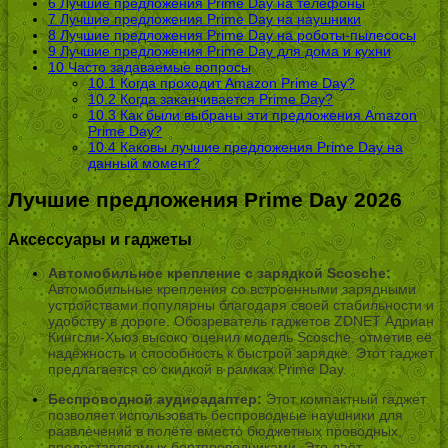
6
Лучшие предложения Prime Day на телефоны
7
Лучшие предложения Prime Day на наушники
8
Лучшие предложения Prime Day на роботы-пылесосы
9
Лучшие предложения Prime Day для дома и кухни
10
Часто задаваемые вопросы
10.1
Когда проходит Amazon Prime Day?
10.2
Когда заканчивается Prime Day?
10.3
Как были выбраны эти предложения Amazon
Prime Day?
10.4
Каковы лучшие предложения Prime Day на
данный момент?
Лучшие предложения Prime Day 2026
Аксессуары и гаджеты
Автомобильное крепление с зарядкой Scosche:
Автомобильные крепления со встроенными зарядными
устройствами популярны благодаря своей стабильности и
удобству в дороге. Обозреватель гаджетов ZDNET Адриан
Кингсли-Хьюз высоко оценил модель Scosche, отметив её
надёжность и способность к быстрой зарядке. Этот гаджет
предлагается со скидкой в рамках Prime Day.
Беспроводной аудиоадаптер:
Этот компактный гаджет
позволяет использовать беспроводные наушники для
развлечений в полёте вместо бюджетных проводных,
предоставляемых бортпроводниками. Это даёт