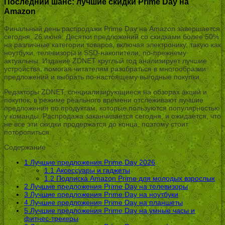
Последний шанс: лучшие скидки Prime Day на
Amazon
Финальный день распродажи Prime Day на Amazon завершается
сегодня, 26 июня. Десятки предложений со скидками более 50%
на различные категории товаров, включая электронику, такую как
ноутбуки, телевизоры и SSD-накопители, по-прежнему
актуальны. Издание ZDNET круглый год анализирует лучшие
устройства, помогая читателям разобраться в многообразии
предложений и выбрать по-настоящему выгодные покупки.
Редакторы ZDNET, специализирующиеся на обзорах акций и
покупок, в режиме реального времени отслеживают лучшие
предложения по продуктам, которые пользуются популярностью
у команды. Распродажа заканчивается сегодня, и ожидается, что
не все эти скидки продержатся до конца, поэтому стоит
поторопиться.
Содержание
1
Лучшие предложения Prime Day 2026
1.1
Аксессуары и гаджеты
1.2
Подписка Amazon Prime для молодых взрослых
2
Лучшие предложения Prime Day на телевизоры
3
Лучшие предложения Prime Day на ноутбуки
4
Лучшие предложения Prime Day на планшеты
5
Лучшие предложения Prime Day на умные часы и
фитнес-трекеры