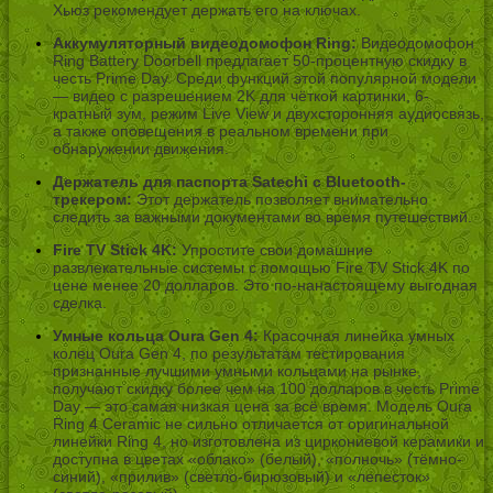
Хьюз рекомендует держать его на ключах.
Аккумуляторный видеодомофон Ring:
Видеодомофон
Ring Battery Doorbell предлагает 50-процентную скидку в
честь Prime Day. Среди функций этой популярной модели
— видео с разрешением 2K для чёткой картинки, 6-
кратный зум, режим Live View и двухсторонняя аудиосвязь,
а также оповещения в реальном времени при
обнаружении движения.
Держатель для паспорта Satechi с Bluetooth-
трекером:
Этот держатель позволяет внимательно
следить за важными документами во время путешествий.
Fire TV Stick 4K:
Упростите свои домашние
развлекательные системы с помощью Fire TV Stick 4K по
цене менее 20 долларов. Это по-нанастоящему выгодная
сделка.
Умные кольца Oura Gen 4:
Красочная линейка умных
колец Oura Gen 4, по результатам тестирования
признанные лучшими умными кольцами на рынке,
получают скидку более чем на 100 долларов в честь Prime
Day — это самая низкая цена за всё время. Модель Oura
Ring 4 Ceramic не сильно отличается от оригинальной
линейки Ring 4, но изготовлена из циркониевой керамики и
доступна в цветах «облако» (белый), «полночь» (тёмно-
синий), «прилив» (светло-бирюзовый) и «лепесток»