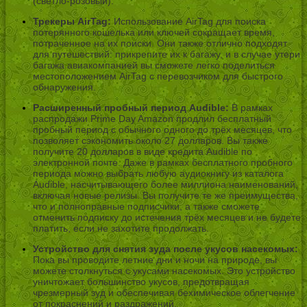
(светло-розовый).
Трекеры AirTag:
Использование AirTag для поиска
потерянного кошелька или ключей сокращает время,
потраченное на их поиски. Они также отлично подходят
для путешествий: прикрепите их к багажу, и в случае утери
багажа авиакомпанией вы сможете легко поделиться
местоположением AirTag с перевозчиком для быстрого
обнаружения.
Расширенный пробный период Audible:
В рамках
распродажи Prime Day Amazon продлил бесплатный
пробный период с обычного одного до трёх месяцев, что
позволяет сэкономить около 27 долларов. Вы также
получите 20 долларов в виде кредита Audible по
электронной почте. Даже в рамках бесплатного пробного
периода можно выбрать любую аудиокнигу из каталога
Audible, насчитывающего более миллиона наименований,
включая новые релизы. Вы получите те же преимущества,
что и полноправные подписчики, а также сможете
отменить подписку до истечения трёх месяцев и не будете
платить, если не захотите продолжать.
Устройство для снятия зуда после укусов насекомых:
Пока вы проводите летние дни и ночи на природе, вы
можете столкнуться с укусами насекомых. Это устройство
уничтожает большинство укусов, предотвращая
чрезмерный зуд и обеспечивая бехимическое облегчение
от покраснений и раздражений.