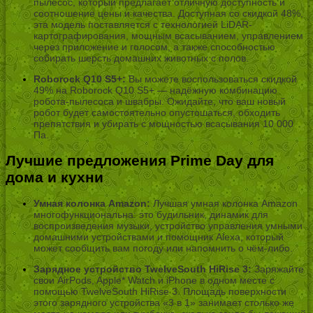
пылесос, который предлагает отличную доступность и
соотношение цены и качества. Доступная со скидкой 48%,
эта модель поставляется с технологией LiDAR-
картографирования, мощным всасыванием, управлением
через приложение и голосом, а также способностью
собирать шерсть домашних животных с полов.
Roborock Q10 S5+:
Вы можете воспользоваться скидкой
49% на Roborock Q10 S5+ — надёжную комбинацию
робота-пылесоса и швабры. Ожидайте, что ваш новый
робот будет самостоятельно опустошаться, обходить
препятствия и убирать с мощностью всасывания 10 000
Па.
Лучшие предложения Prime Day для
дома и кухни
Умная колонка Amazon:
Лучшая умная колонка Amazon
многофункциональна: это будильник, динамик для
воспроизведения музыки, устройство управления умными
домашними устройствами и помощник Alexa, который
может сообщить вам погоду или напомнить о чём-либо.
Зарядное устройство TwelveSouth HiRise 3:
Заряжайте
свои AirPods, Apple* Watch и iPhone в одном месте с
помощью TwelveSouth HiRise 3. Площадь поверхности
этого зарядного устройства «3 в 1» занимает столько же