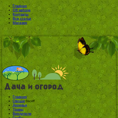
Главная
Об авторе
Контакты
Все статьи
Магазин
Главная
Овощи
0ac4ff
Деревья
Травы
Вредители
Грибы