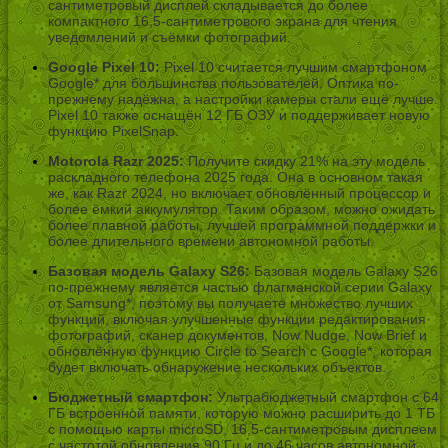
сантиметровый дисплей складывается до более
компактного 16,5-сантиметрового экрана для чтения
уведомлений и съёмки фотографий.
Google Pixel 10:
Pixel 10 считается лучшим смартфоном
Google* для большинства пользователей. Оптика по-
прежнему надёжна, а настройки камеры стали ещё лучше.
Pixel 10 также оснащён 12 ГБ ОЗУ и поддерживает новую
функцию PixelSnap.
Motorola Razr 2025:
Получите скидку 21% на эту модель
раскладного телефона 2025 года. Она в основном такая
же, как Razr 2024, но включает обновлённый процессор и
более ёмкий аккумулятор. Таким образом, можно ожидать
более плавной работы, лучшей программной поддержки и
более длительного времени автономной работы.
Базовая модель Galaxy S26:
Базовая модель Galaxy S26
по-прежнему является частью флагманской серии Galaxy
от Samsung*, поэтому вы получаете множество лучших
функций, включая улучшенные функции редактирования
фотографий, сканер документов, Now Nudge, Now Brief и
обновлённую функцию Circle to Search с Google*, которая
будет включать обнаружение нескольких объектов.
Бюджетный смартфон:
Ультрабюджетный смартфон с 64
ГБ встроенной памяти, которую можно расширить до 1 ТБ
с помощью карты microSD, 16,5-сантиметровым дисплеем
с частотой обновления 90 Гц и до 46 часов автономной