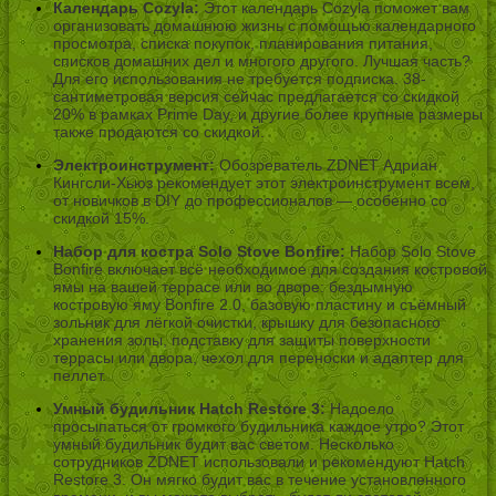
Календарь Cozyla:
Этот календарь Cozyla поможет вам
организовать домашнюю жизнь с помощью календарного
просмотра, списка покупок, планирования питания,
списков домашних дел и многого другого. Лучшая часть?
Для его использования не требуется подписка. 38-
сантиметровая версия сейчас предлагается со скидкой
20% в рамках Prime Day, и другие более крупные размеры
также продаются со скидкой.
Электроинструмент:
Обозреватель ZDNET Адриан
Кингсли-Хьюз рекомендует этот электроинструмент всем,
от новичков в DIY до профессионалов — особенно со
скидкой 15%.
Набор для костра Solo Stove Bonfire:
Набор Solo Stove
Bonfire включает всё необходимое для создания костровой
ямы на вашей террасе или во дворе: бездымную
костровую яму Bonfire 2.0, базовую пластину и съёмный
зольник для лёгкой очистки, крышку для безопасного
хранения золы, подставку для защиты поверхности
террасы или двора, чехол для переноски и адаптер для
пеллет.
Умный будильник Hatch Restore 3:
Надоело
просыпаться от громкого будильника каждое утро? Этот
умный будильник будит вас светом. Несколько
сотрудников ZDNET использовали и рекомендуют Hatch
Restore 3. Он мягко будит вас в течение установленного