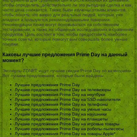
инструменты для сравнения цен и отслеживания их динамики,
чтобы определить, действительно ли это выгодная сделка и как
часто цена снижается. Также были изучены отзывы клиентов,
чтобы понять, что важно для реальных людей, которые уже
владеют и пользуются рекомендованными товарами.
Рекомендации также могут основываться на собственном
тестировании, а также на обширных исследованиях и сравнении
продуктов. Цель состоит в том, чтобы предоставить наиболее
точные советы, которые помогут вам совершать более умные
покупки.
Каковы лучшие предложения Prime Day на данный
момент?
Эксперты ZDNET ищут лучшие скидки Prime Day по категориям.
Вот лучшие предложения, которые были найдены:
Лучшие предложения Prime Day
Лучшие предложения Prime Day на телевизоры
Лучшие предложения Prime Day на ноутбуки
Лучшие предложения Prime Day на SSD-накопители
Лучшие предложения Prime Day на телефоны
Лучшие предложения Prime Day на умные часы
Лучшие предложения Prime Day на наушники
Лучшие предложения Prime Day на планшеты
Лучшие предложения Prime Day на игровые товары
Лучшие предложения Prime Day на роботы-пылесосы
Лучшие предложения Prime Day на товары Apple*