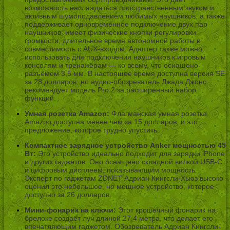
возможность наслаждаться пространственным звуком и
активным шумоподавлением любимых наушников, а также
поддерживает одновременное подключение двух пар
наушников, имеет физические кнопки регулировки
громкости, длительное время автономной работы и
совместимость с AUX-входом. Адаптер также можно
использовать для подключения наушников к игровым
консолям и тренажёрам — ко всему, что оснащено
разъёмом 3,5 мм. В настоящее время доступна версия SE
за 28 долларов, но аудио-обозреватель Джада Джонс
рекомендует модель Pro 2 за расширенный набор
функций.
Умная розетка Amazon:
Флагманская умная розетка
Amazon доступна менее чем за 15 долларов, и это
предложение, которое трудно упустить.
Компактное зарядное устройство Anker мощностью 45
Вт:
Это устройство идеально подходит для зарядки iPhone
и других гаджетов. Оно оснащено складной вилкой USB-C
и цифровым дисплеем, показывающим мощность.
Эксперт по гаджетам ZDNET Адриан Кингсли-Хьюз высоко
оценил это небольшое, но мощное устройство, которое
доступно за 26 долларов.
Мини-фонарик на ключи:
Этот крошечный фонарик на
брелоке создаёт луч длиной 27,4 метра, что делает его
впечатляющим гаджетом. Обозреватель Адриан Кингсли-