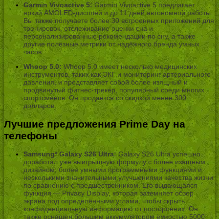
Garmin Vivoactive 5:
Garmin Vivoactive 5 предлагает
яркий AMOLED-дисплей и до 11 дней автономной работы.
Вы также получаете более 30 встроенных приложений для
тренировок, отслеживание оценки сна и
персонализированные рекомендации по сну, а также
другие полезные метрики от надёжного бренда умных
часов.
Whoop 5.0:
Whoop 5.0 имеет несколько медицинских
инструментов, таких как ЭКГ и мониторинг артериального
давления, и представляет собой более изящный и
продвинутый фитнес-трекер, популярный среди многих
спортсменов. Он продаётся со скидкой менее 300
долларов.
Лучшие предложения Prime Day на
телефоны
Samsung* Galaxy S26 Ultra:
Galaxy S26 Ultra успешно
доработал уже выигрышную формулу с более изящным
дизайном, более умными программными функциями и
несколькими значительными улучшениями качества жизни
по сравнению с предшественником. Его выдающаяся
функция — Privacy Display, которая затемняет обзор
экрана под определёнными углами, чтобы скрыть
конфиденциальную информацию от посторонних. Он
также оснащён большим аккумулятором ёмкостью 5000