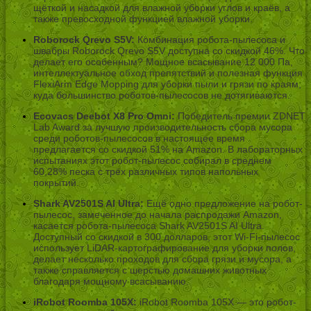
щёткой и насадкой для влажной уборки углов и краёв, а
также превосходной функцией влажной уборки.
Roborock Qrevo S5V:
Комбинация робота-пылесоса и
швабры Roborock Qrevo S5V доступна со скидкой 46%. Что
делает его особенным? Мощное всасывание 12 000 Па,
интеллектуальное обход препятствий и полезная функция
FlexiArm Edge Mopping для уборки пыли и грязи по краям,
куда большинство роботов-пылесосов не дотягиваются.
Ecovacs Deebot X8 Pro Omni:
Победитель премии ZDNET
Lab Award за лучшую производительность сбора мусора
среди роботов-пылесосов в настоящее время
предлагается со скидкой 51% на Amazon. В лабораторных
испытаниях этот робот-пылесос собирал в среднем
60,28% песка с трёх различных типов напольных
покрытий.
Shark AV2501S AI Ultra:
Ещё одно предложение на робот-
пылесос, замеченное до начала распродажи Amazon,
касается робота-пылесоса Shark AV2501S AI Ultra.
Доступный со скидкой в 300 долларов, этот Wi-Fi-пылесос
использует LiDAR-картографирование для уборки полов,
делает несколько проходов для сбора грязи и мусора, а
также справляется с шерстью домашних животных
благодаря мощному всасыванию.
iRobot Roomba 105X:
iRobot Roomba 105X — это робот-