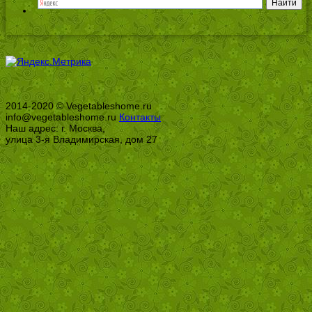
2014-2020 © Vegetableshome.ru
info@vegetableshome.ru
Контакты
Наш адрес: г. Москва,
улица 3-я Владимирская, дом 27