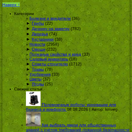
Наверх ↑
Категории
Болезни и вредители
(36)
►
Грибы
(22)
►
Дачнику на заметку
(782)
►
Деревья
(74)
►
Кустарники
(38)
Новости
(2958)
►
Овощи
(232)
Полезные свойства и вред
(33)
Садовый инвентарь
(18)
►
Советы строителю
(1712)
►
Травы
(78)
Удобрения
(33)
Цветы
(37)
►
Ягоды
(25)
Свежие статьи
Поломоечные роботы: инновации для
бизнеса и комфорта
08.08.2026 | Автор:
kmveg
Как выбрать двери для общественных
зданий с учётом требований пожарной безопасности