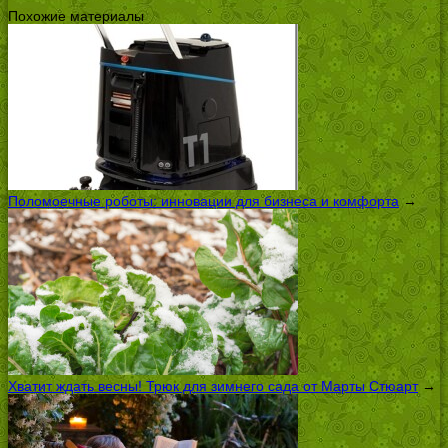
Похожие материалы
Поломоечные роботы: инновации для бизнеса и комфорта
→
Хватит ждать весны! Трюк для зимнего сада от Марты Стюарт
→