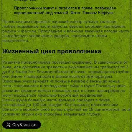
Проволочники живут и питаются в почве, повреждая
корни растений под землей. Фото: Tomasz Klejdysz
Проволочники поражают широкий спектр культур, включая
любые подземные части капусты, свеклы, моркови, картофеля,
редиса и фасоли. Прохладная и влажная весенняя погода часто
способствует увеличению ущерба, наносимого этими
вредителями.
Жизненный цикл проволочника
Развитие проволочников протекает медленно. В зависимости от
вида, для достижения зрелости и окукливания им требуется от 2
до 6 и более лет. Личинки обитают в почве, перемещаясь глубже
или ближе к поверхности в зависимости от температуры.
Взрослые жуки выходят из почвы в период с весны до конца
лета, спариваются и откладывают яйца в грунт. Поскольку цикл
развития личинки длится несколько лет, в почве одновременно
могут находиться несколько поколений вредителей.
Самки жуков большую часть времени проводят в почве,
откладывая до 100 яиц каждая. Как правило, проволочники
обитают в верхнем слое почвы глубиной до 15 сантиметров, но в
условиях засухи они способны зарываться глубже.