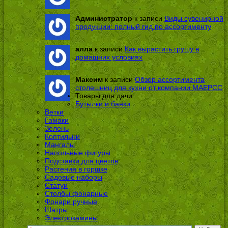
Администратор
к записи
Виды сувенирной
продукции: полный гид по ассортименту
алла
к записи
Как вырастить грушу в
домашних условиях
Максим
к записи
Обзор ассортимента
столешниц для кухни от компании МАЕРСС
Товары для дачи
Бутылки и банки
Ветки
Гамаки
Зелень
Коптильни
Мангалы
Напольные фигуры
Подставки для цветов
Растения в горшке
Садовые наборы
Статуи
Столбы фонарные
Фонари ручные
Шатры
Электрокамины