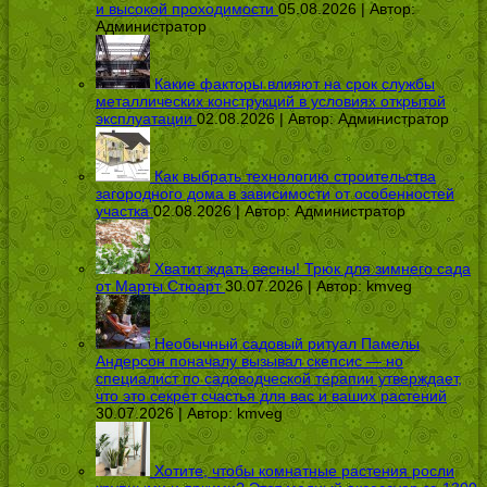
и высокой проходимости
05.08.2026 | Автор:
Администратор
Какие факторы влияют на срок службы
металлических конструкций в условиях открытой
эксплуатации
02.08.2026 | Автор:
Администратор
Как выбрать технологию строительства
загородного дома в зависимости от особенностей
участка
02.08.2026 | Автор:
Администратор
Хватит ждать весны! Трюк для зимнего сада
от Марты Стюарт
30.07.2026 | Автор:
kmveg
Необычный садовый ритуал Памелы
Андерсон поначалу вызывал скепсис — но
специалист по садоводческой терапии утверждает,
что это секрет счастья для вас и ваших растений
30.07.2026 | Автор:
kmveg
Хотите, чтобы комнатные растения росли