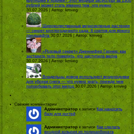
крупными и яркими? Этот медный аксессуар за 1300
рублей может стать именно тем, что нужно
30.07.2026 | Автор:
kmveg
Широколиственные вечнозеленые растения
— секрет круглогодичного сада: 8 сортов для яркого
ландшафта
30.07.2026 | Автор:
kmveg
«Розовый секрет» Дженнифер Гарнер: как
заставить тело поверить, что наступила весна
30.07.2026 | Автор:
kmveg
Владельцы домов используют воздуходувки
для уборки снега — что нужно знать, прежде чем
попробовать этот метод
30.07.2026 | Автор:
kmveg
Свежие комментарии
Администратор
к записи
Как наносить
базу для ногтей
Администратор
к записи
Как сделать
входной козырек из поликарбоната