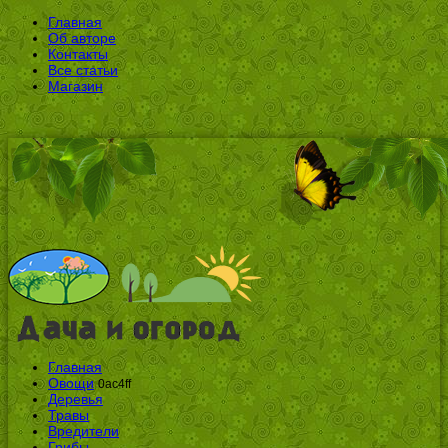
Главная
Об авторе
Контакты
Все статьи
Магазин
Главная
Овощи
0ac4ff
Деревья
Травы
Вредители
Грибы