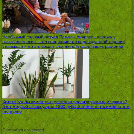
Необычный садовый ритуал Памелы Андерсон поначалу
вызывал скепсис — но специалист по садоводческой терапии
утверждает, что это секрет счастья для вас и ваших растений
→
Хотите, чтобы комнатные растения росли крупными и яркими?
Этот медный аксессуар за 1300 рублей может стать именно тем,
что нужно
→
Comments are closed.