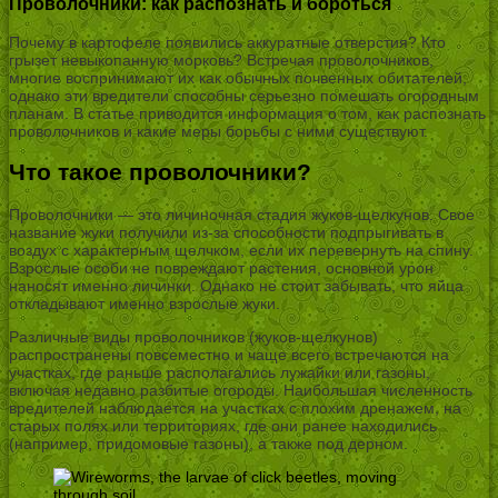
Проволочники: как распознать и бороться
Почему в картофеле появились аккуратные отверстия? Кто
грызет невыкопанную морковь? Встречая проволочников,
многие воспринимают их как обычных почвенных обитателей,
однако эти вредители способны серьезно помешать огородным
планам. В статье приводится информация о том, как распознать
проволочников и какие меры борьбы с ними существуют.
Что такое проволочники?
Проволочники — это личиночная стадия жуков-щелкунов. Свое
название жуки получили из-за способности подпрыгивать в
воздух с характерным щелчком, если их перевернуть на спину.
Взрослые особи не повреждают растения, основной урон
наносят именно личинки. Однако не стоит забывать, что яйца
откладывают именно взрослые жуки.
Различные виды проволочников (жуков-щелкунов)
распространены повсеместно и чаще всего встречаются на
участках, где раньше располагались лужайки или газоны,
включая недавно разбитые огороды. Наибольшая численность
вредителей наблюдается на участках с плохим дренажем, на
старых полях или территориях, где они ранее находились
(например, придомовые газоны), а также под дерном.