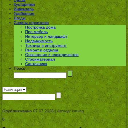
Кустарники
Инвентарь
Удобрения
Ягоды
Советы строителю
Постройка дома
Про мебель
Интерьер и ландшафт
Недвижимость
Техника и инструмент
Ремонт и отделка
Освещение и электричество
Стройматериал
Сантехника
Поиск →
Опубликовано
07.07.2026 |
Автор: kmveg
0