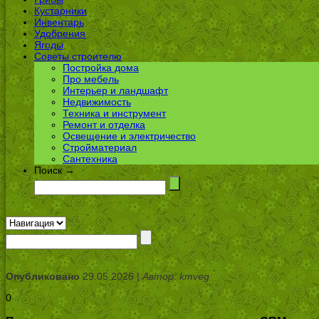
Кустарники
Инвентарь
Удобрения
Ягоды
Советы строителю
Постройка дома
Про мебель
Интерьер и ландшафт
Недвижимость
Техника и инструмент
Ремонт и отделка
Освещение и электричество
Стройматериал
Сантехника
Поиск →
Опубликовано
29.05.2026 |
Автор: kmveg
0