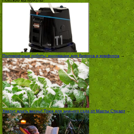
Похожие материалы
Поломоечные роботы: инновации для бизнеса и комфорта
→
Хватит ждать весны! Трюк для зимнего сада от Марты Стюарт
→