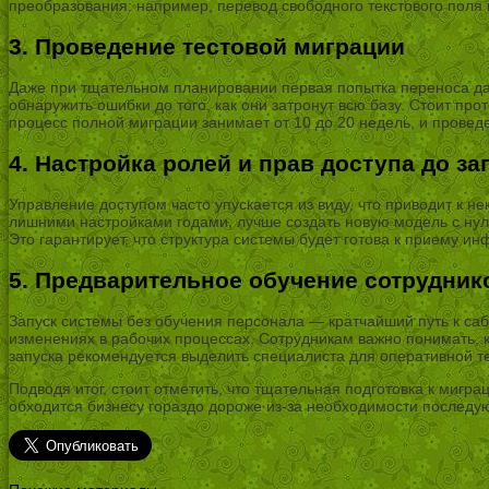
преобразования: например, перевод свободного текстового поля
3. Проведение тестовой миграции
Даже при тщательном планировании первая попытка переноса да
обнаружить ошибки до того, как они затронут всю базу. Стоит пр
процесс полной миграции занимает от 10 до 20 недель, и провед
4. Настройка ролей и прав доступа до з
Управление доступом часто упускается из виду, что приводит к 
лишними настройками годами, лучше создать новую модель с нуля
Это гарантирует, что структура системы будет готова к приему и
5. Предварительное обучение сотрудник
Запуск системы без обучения персонала — кратчайший путь к са
изменениях в рабочих процессах. Сотрудникам важно понимать, к
запуска рекомендуется выделить специалиста для оперативной т
Подводя итог, стоит отметить, что тщательная подготовка к миг
обходится бизнесу гораздо дороже из-за необходимости послед