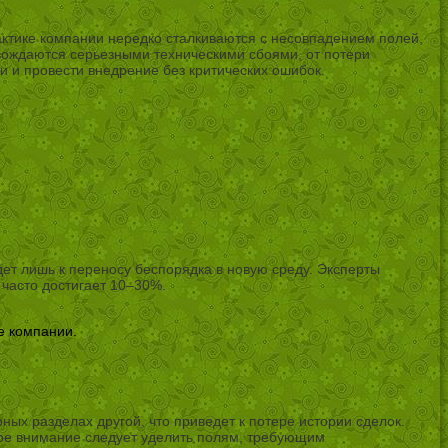
актике компании нередко сталкиваются с несовпадением полей,
овождаются серьезными техническими сбоями, от потери
 и провести внедрение без критических ошибок.
т лишь к переносу беспорядка в новую среду. Эксперты
 часто достигает 10–30%.
е компании.
ных разделах другой, что приведет к потере истории сделок.
обое внимание следует уделить полям, требующим