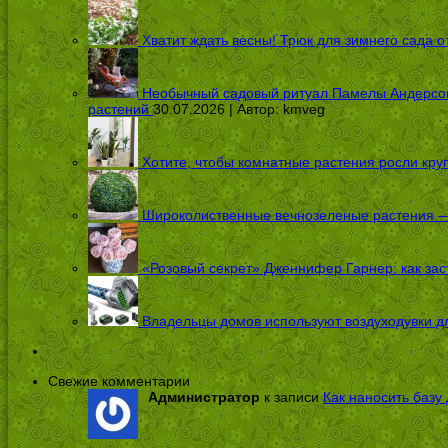
Хватит ждать весны! Трюк для зимнего сада 
Необычный садовый ритуал Памелы Андерсон п
растений
30.07.2026 | Автор:
kmveg
Хотите, чтобы комнатные растения росли кру
Широколиственные вечнозеленые растения — 
«Розовый секрет» Дженнифер Гарнер: как заст
Владельцы домов используют воздуходувки дл
Свежие комментарии
Администратор
к записи
Как наносить базу 