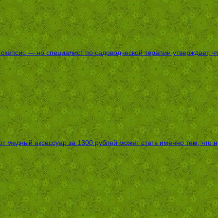
епсис — но специалист по садоводческой терапии утверждает, что
т медный аксессуар за 1300 рублей может стать именно тем, что 