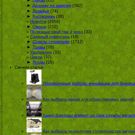
►
Дачнику на заметку
(782)
►
Деревья
(74)
►
Кустарники
(38)
Новости
(2958)
►
Овощи
(232)
Полезные свойства и вред
(33)
Садовый инвентарь
(18)
►
Советы строителю
(1712)
►
Травы
(78)
Удобрения
(33)
Цветы
(37)
►
Ягоды
(25)
Свежие статьи
Поломоечные роботы: инновации для бизнес
Как выбрать двери для общественных зданий
Какие факторы влияют на срок службы металл
Как выбрать технологию строительства загоро