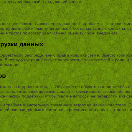
 в структурированный выпадающий список.
нных неизбежно выявит непредвиденные проблемы. Тестовая мигр
отестировать различные типы записей: счета, связанные контакты, 
ение тестов помогает реалистично оценить сроки внедрения.
агрузки данных
некорректному распределению прав в новой системе. Вместо копиро
. В первую очередь следует переносить пользователей и роли, и т
нформации.
ов
ботажу со стороны команды. Обучение не обязательно должно быт
ак выполнять повседневные задачи — фиксировать звонки, обновля
ехнической поддержки, чтобы мелкие вопросы не переросли в сис
рации требует значительных временных затрат на начальном этапе.
ующей очистки данных и снижения эффективности работы отдела п