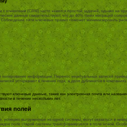
ему
с клиентами (CRM) часто кажется простой задачей, однако на пр
ические данные свидетельствуют, что до 40% таких миграций сопр
 Соблюдение пяти ключевых правил поможет минимизировать риски
 копирование информации. Перенос неактуальных записей приведе
аписей устаревают в течение года, а доля дубликатов в компаниях
ствуют ключевые данные, такие как электронная почта или названи
вности в течение нескольких лет.
твия полей
, успешно выгруженные из одной системы, могут оказаться в невер
к каждое поле старой системы трансформируется в поле новой. Ос