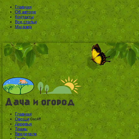
Главная
Об авторе
Контакты
Все статьи
Магазин
Главная
Овощи
0ac4ff
Деревья
Травы
Вредители
Грибы