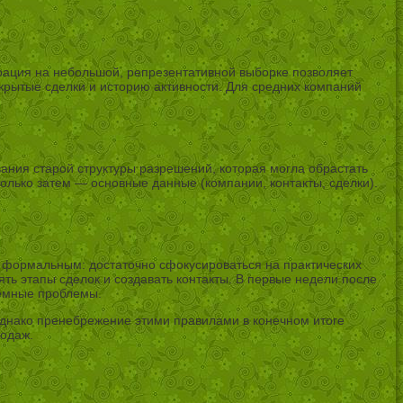
ация на небольшой, репрезентативной выборке позволяет
открытые сделки и историю активности. Для средних компаний
вания старой структуры разрешений, которая могла обрастать
олько затем — основные данные (компании, контакты, сделки).
ь формальным: достаточно сфокусироваться на практических
ть этапы сделок и создавать контакты. В первые недели после
темные проблемы.
 Однако пренебрежение этими правилами в конечном итоге
родаж.