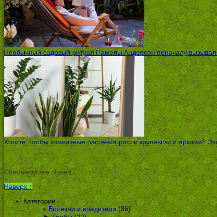
Необычный садовый ритуал Памелы Андерсон поначалу вызывал ск
Хотите, чтобы комнатные растения росли крупными и яркими? Это
Comments are closed.
Наверх ↑
Категории
Болезни и вредители
(36)
►
Грибы
(22)