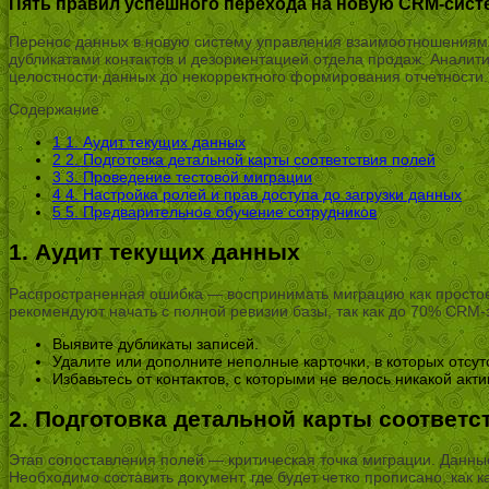
Пять правил успешного перехода на новую CRM-сист
Перенос данных в новую систему управления взаимоотношениями 
дубликатами контактов и дезориентацией отдела продаж. Аналит
целостности данных до некорректного формирования отчетности.
Содержание
1
1. Аудит текущих данных
2
2. Подготовка детальной карты соответствия полей
3
3. Проведение тестовой миграции
4
4. Настройка ролей и прав доступа до загрузки данных
5
5. Предварительное обучение сотрудников
1. Аудит текущих данных
Распространенная ошибка — воспринимать миграцию как простое
рекомендуют начать с полной ревизии базы, так как до 70% CRM-з
Выявите дубликаты записей.
Удалите или дополните неполные карточки, в которых отсут
Избавьтесь от контактов, с которыми не велось никакой акти
2. Подготовка детальной карты соответс
Этап сопоставления полей — критическая точка миграции. Данные
Необходимо составить документ, где будет четко прописано, ка