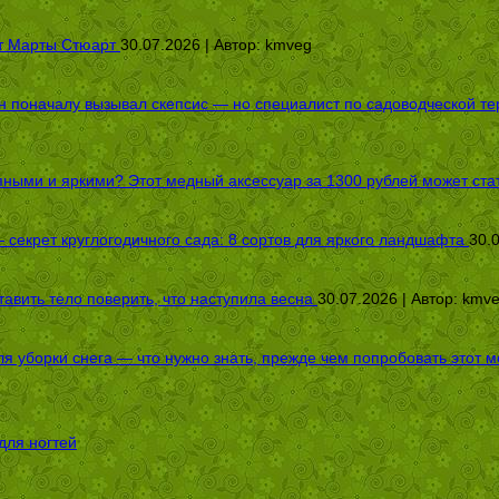
от Марты Стюарт
30.07.2026 | Автор:
kmveg
оначалу вызывал скепсис — но специалист по садоводческой терап
пными и яркими? Этот медный аксессуар за 1300 рублей может стат
секрет круглогодичного сада: 8 сортов для яркого ландшафта
30.
авить тело поверить, что наступила весна
30.07.2026 | Автор:
kmv
я уборки снега — что нужно знать, прежде чем попробовать этот м
для ногтей