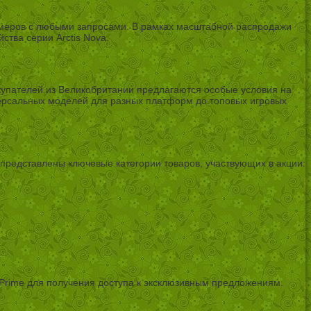
еймеров с любыми запросами. В рамках масштабной распродажи
тва серии Arctis Nova.
купателей из Великобритании предлагаются особые условия на
иверсальных моделей для разных платформ до топовых игровых
представлены ключевые категории товаров, участвующих в акции:
Prime для получения доступа к эксклюзивным предложениям.