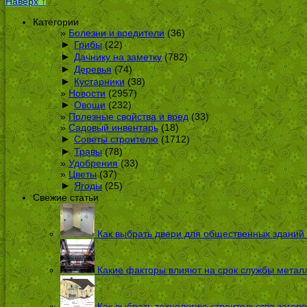
Наверх ↑
Категории
Болезни и вредители
(36)
►
Грибы
(22)
►
Дачнику на заметку
(782)
►
Деревья
(74)
►
Кустарники
(38)
Новости
(2957)
►
Овощи
(232)
Полезные свойства и вред
(33)
Садовый инвентарь
(18)
►
Советы строителю
(1712)
►
Травы
(78)
Удобрения
(33)
Цветы
(37)
►
Ягоды
(25)
Свежие статьи
Как выбрать двери для общественных зданий
Какие факторы влияют на срок службы металл
Как выбрать технологию строительства загоро