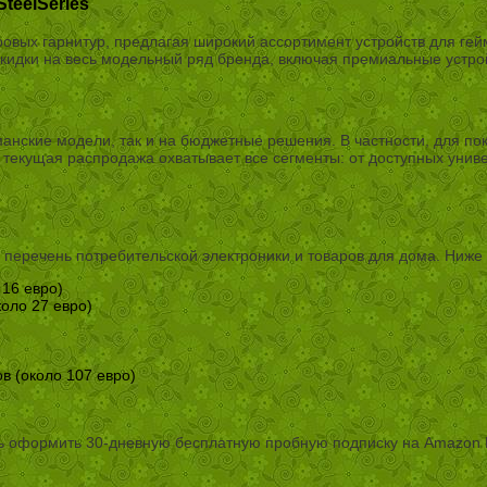
teelSeries
гровых гарнитур, предлагая широкий ассортимент устройств для г
идки на весь модельный ряд бренда, включая премиальные устройс
анские модели, так и на бюджетные решения. В частности, для по
что текущая распродажа охватывает все сегменты: от доступных ун
 перечень потребительской электроники и товаров для дома. Ниже 
 16 евро)
коло 27 евро)
ов (около 107 евро)
ть оформить 30-дневную бесплатную пробную подписку на Amazon 