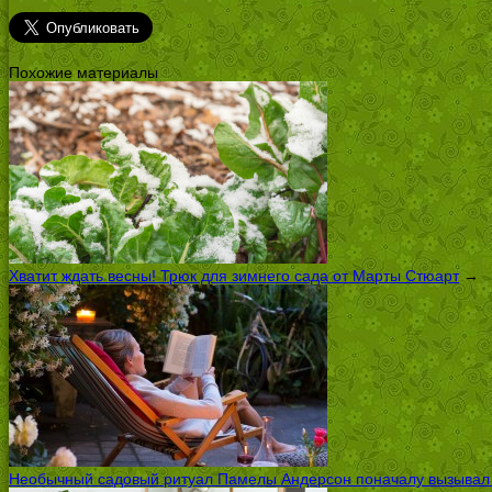
Похожие материалы
Хватит ждать весны! Трюк для зимнего сада от Марты Стюарт
→
Необычный садовый ритуал Памелы Андерсон поначалу вызывал ск