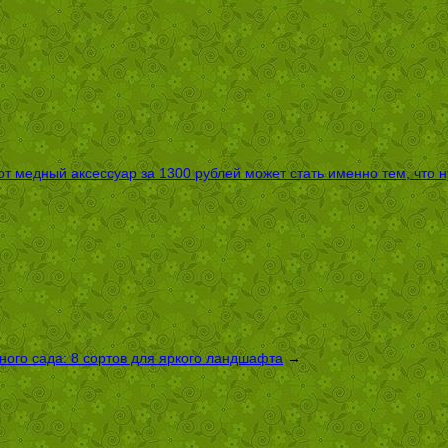
т медный аксессуар за 1300 рублей может стать именно тем, что 
ого сада: 8 сортов для яркого ландшафта
→