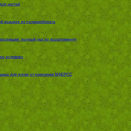
для ногтей
ой козырек из поликарбоната
родукции: полный гид по ассортименту
их условиях
шниц для кухни от компании МАЕРСС