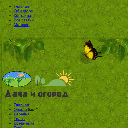
Главная
Об авторе
Контакты
Все статьи
Магазин
Главная
Овощи
0ac4ff
Деревья
Травы
Вредители
Грибы