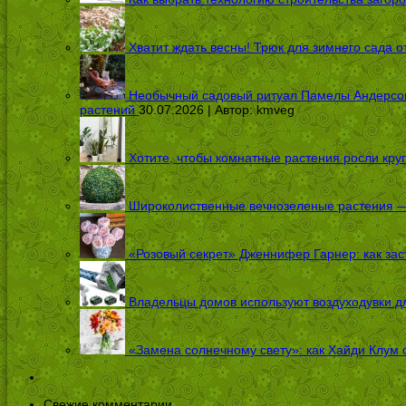
Хватит ждать весны! Трюк для зимнего сада 
Необычный садовый ритуал Памелы Андерсон п
растений
30.07.2026 | Автор:
kmveg
Хотите, чтобы комнатные растения росли кру
Широколиственные вечнозеленые растения — 
«Розовый секрет» Дженнифер Гарнер: как заст
Владельцы домов используют воздуходувки дл
«Замена солнечному свету»: как Хайди Клум 
Свежие комментарии