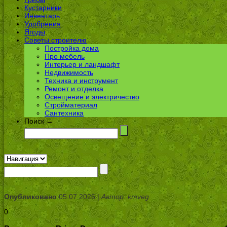
Кустарники
Инвентарь
Удобрения
Ягоды
Советы строителю
Постройка дома
Про мебель
Интерьер и ландшафт
Недвижимость
Техника и инструмент
Ремонт и отделка
Освещение и электричество
Стройматериал
Сантехника
Поиск →
Опубликовано
05.07.2026 |
Автор: kmveg
0