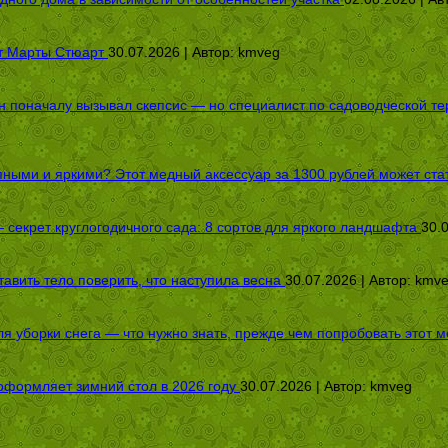
от Марты Стюарт
30.07.2026 | Автор:
kmveg
оначалу вызывал скепсис — но специалист по садоводческой терап
пными и яркими? Этот медный аксессуар за 1300 рублей может стат
секрет круглогодичного сада: 8 сортов для яркого ландшафта
30.
авить тело поверить, что наступила весна
30.07.2026 | Автор:
kmv
я уборки снега — что нужно знать, прежде чем попробовать этот м
оформляет зимний стол в 2026 году
30.07.2026 | Автор:
kmveg