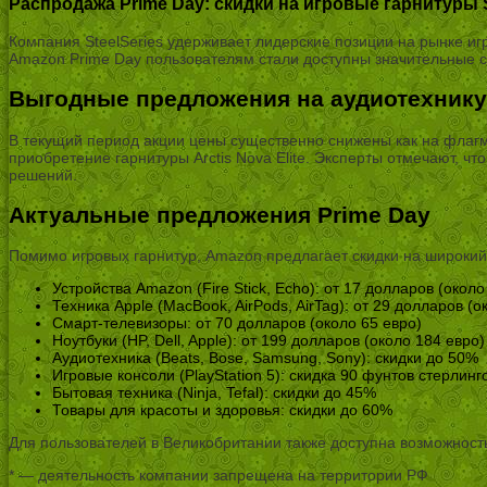
Распродажа Prime Day: скидки на игровые гарнитуры S
Компания SteelSeries удерживает лидерские позиции на рынке и
Amazon Prime Day пользователям стали доступны значительные ск
Выгодные предложения на аудиотехнику
В текущий период акции цены существенно снижены как на флагм
приобретение гарнитуры Arctis Nova Elite. Эксперты отмечают, 
решений.
Актуальные предложения Prime Day
Помимо игровых гарнитур, Amazon предлагает скидки на широкий
Устройства Amazon (Fire Stick, Echo): от 17 долларов (около
Техника Apple (MacBook, AirPods, AirTag): от 29 долларов (о
Смарт-телевизоры: от 70 долларов (около 65 евро)
Ноутбуки (HP, Dell, Apple): от 199 долларов (около 184 евро)
Аудиотехника (Beats, Bose, Samsung, Sony): скидки до 50%
Игровые консоли (PlayStation 5): скидка 90 фунтов стерлинг
Бытовая техника (Ninja, Tefal): скидки до 45%
Товары для красоты и здоровья: скидки до 60%
Для пользователей в Великобритании также доступна возможнос
* — деятельность компании запрещена на территории РФ