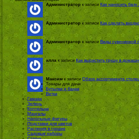
Администратор
к записи
Как наносить базу 
Администратор
к записи
Как сделать входн
Администратор
к записи
Виды сувенирной п
алла
к записи
Как вырастить грушу в домашн
Максим
к записи
Обзор ассортимента столе
Товары для дачи
Бутылки и банки
Ветки
Гамаки
Зелень
Коптильни
Мангалы
Напольные фигуры
Подставки для цветов
Растения в горшке
Садовые наборы
Статуи