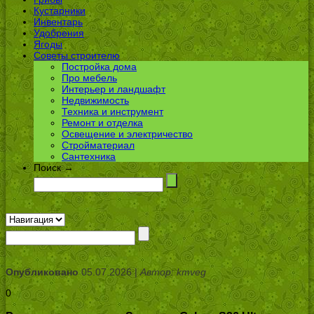
Кустарники
Инвентарь
Удобрения
Ягоды
Советы строителю
Постройка дома
Про мебель
Интерьер и ландшафт
Недвижимость
Техника и инструмент
Ремонт и отделка
Освещение и электричество
Стройматериал
Сантехника
Поиск →
Опубликовано
05.07.2026 |
Автор: kmveg
0