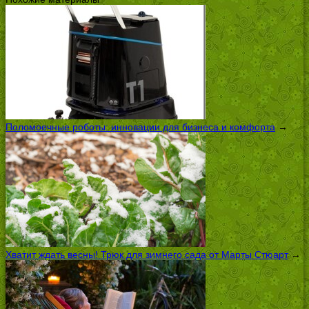
Поломоечные роботы: инновации для бизнеса и комфорта
→
Хватит ждать весны! Трюк для зимнего сада от Марты Стюарт
→