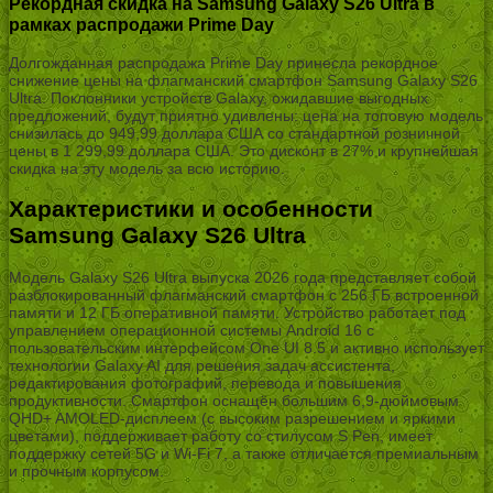
Рекордная скидка на Samsung Galaxy S26 Ultra в
рамках распродажи Prime Day
Долгожданная распродажа Prime Day принесла рекордное
снижение цены на флагманский смартфон Samsung Galaxy S26
Ultra. Поклонники устройств Galaxy, ожидавшие выгодных
предложений, будут приятно удивлены: цена на топовую модель
снизилась до 949,99 доллара США со стандартной розничной
цены в 1 299,99 доллара США. Это дисконт в 27% и крупнейшая
скидка на эту модель за всю историю.
Характеристики и особенности
Samsung Galaxy S26 Ultra
Модель Galaxy S26 Ultra выпуска 2026 года представляет собой
разблокированный флагманский смартфон с 256 ГБ встроенной
памяти и 12 ГБ оперативной памяти. Устройство работает под
управлением операционной системы Android 16 с
пользовательским интерфейсом One UI 8.5 и активно использует
технологии Galaxy AI для решения задач ассистента,
редактирования фотографий, перевода и повышения
продуктивности. Смартфон оснащён большим 6,9-дюймовым
QHD+ AMOLED-дисплеем (с высоким разрешением и яркими
цветами), поддерживает работу со стилусом S Pen, имеет
поддержку сетей 5G и Wi-Fi 7, а также отличается премиальным
и прочным корпусом.