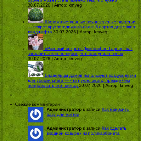
рублей может стать именно тем, что нужно
30.07.2026 | Автор:
kmveg
Широколиственные вечнозеленые растения
— секрет круглогодичного сада: 8 сортов для яркого
ландшафта
30.07.2026 | Автор:
kmveg
«Розовый секрет» Дженнифер Гарнер: как
заставить тело поверить, что наступила весна
30.07.2026 | Автор:
kmveg
Владельцы домов используют воздуходувки
для уборки снега — что нужно знать, прежде чем
попробовать этот метод
30.07.2026 | Автор:
kmveg
Свежие комментарии
Администратор
к записи
Как наносить
базу для ногтей
Администратор
к записи
Как сделать
входной козырек из поликарбоната