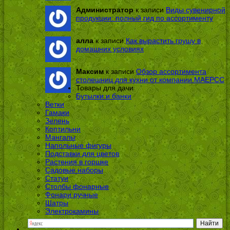
Администратор
к записи
Виды сувенирной
продукции: полный гид по ассортименту
алла
к записи
Как вырастить грушу в
домашних условиях
Максим
к записи
Обзор ассортимента
столешниц для кухни от компании МАЕРСС
Товары для дачи
Бутылки и банки
Ветки
Гамаки
Зелень
Коптильни
Мангалы
Напольные фигуры
Подставки для цветов
Растения в горшке
Садовые наборы
Статуи
Столбы фонарные
Фонари ручные
Шатры
Электрокамины