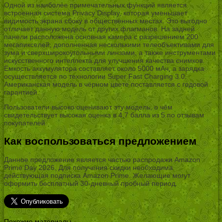
Одной из наиболее примечательных функций является
встроенная система Privacy Display, которая уменьшает
видимость экрана сбоку в общественных местах. Это выгодно
отличает данную модель от других флагманов. На задней
панели расположена основная камера с разрешением 200
мегапикселей, дополненная несколькими телеобъективами для
зума и сверхширокоугольными линзами, а также инструментами
искусственного интеллекта для улучшения качества снимков.
Ёмкость аккумулятора составляет около 5000 мАч, а зарядка
осуществляется по технологии Super Fast Charging 3.0.
Американская модель в чёрном цвете поставляется с годовой
гарантией.
Пользователи высоко оценивают эту модель, о чём
свидетельствует высокая оценка в 4,7 балла из 5 по отзывам
покупателей.
Как воспользоваться предложением
Данное предложение является частью распродажи Amazon
Prime Day 2026. Для получения скидки необходима
действующая подписка Amazon Prime. Желающие могут
оформить бесплатный 30-дневный пробный период.
Похожие материалы