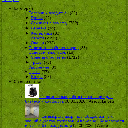
Категории
Болезни и вредители
(36)
►
Грибы
(22)
►
Дачнику на заметку
(782)
►
Деревья
(74)
►
Кустарники
(38)
Новости
(2958)
►
Овощи
(232)
Полезные свойства и вред
(33)
Садовый инвентарь
(18)
►
Советы строителю
(1712)
►
Травы
(78)
Удобрения
(33)
Цветы
(37)
►
Ягоды
(25)
Свежие статьи
Поломоечные роботы: инновации для
бизнеса и комфорта
08.08.2026 | Автор:
kmveg
Как выбрать двери для общественных
зданий с учётом требований пожарной безопасности
и высокой проходимости
05.08.2026 | Автор: