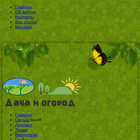
Главная
Об авторе
Контакты
Все статьи
Магазин
Главная
Овощи
0ac4ff
Деревья
Травы
Вредители
Грибы