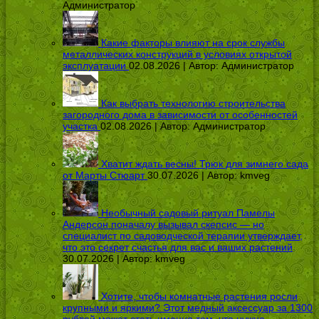
Администратор
Какие факторы влияют на срок службы
металлических конструкций в условиях открытой
эксплуатации
02.08.2026 | Автор:
Администратор
Как выбрать технологию строительства
загородного дома в зависимости от особенностей
участка
02.08.2026 | Автор:
Администратор
Хватит ждать весны! Трюк для зимнего сада
от Марты Стюарт
30.07.2026 | Автор:
kmveg
Необычный садовый ритуал Памелы
Андерсон поначалу вызывал скепсис — но
специалист по садоводческой терапии утверждает,
что это секрет счастья для вас и ваших растений
30.07.2026 | Автор:
kmveg
Хотите, чтобы комнатные растения росли
крупными и яркими? Этот медный аксессуар за 1300