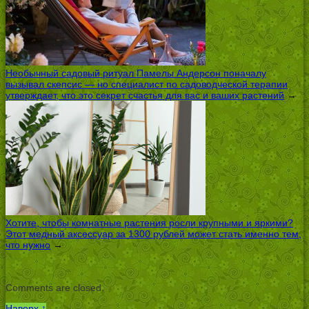
Необычный садовый ритуал Памелы Андерсон поначалу
вызывал скепсис — но специалист по садоводческой терапии
утверждает, что это секрет счастья для вас и ваших растений
→
Хотите, чтобы комнатные растения росли крупными и яркими?
Этот медный аксессуар за 1300 рублей может стать именно тем,
что нужно
→
Comments are closed.
Наверх ↑