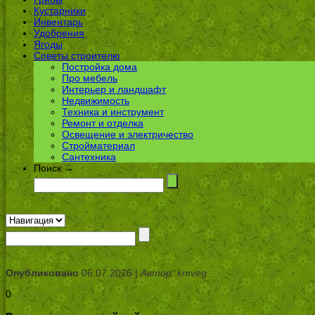
Кустарники
Инвентарь
Удобрения
Ягоды
Советы строителю
Постройка дома
Про мебель
Интерьер и ландшафт
Недвижимость
Техника и инструмент
Ремонт и отделка
Освещение и электричество
Стройматериал
Сантехника
Поиск →
Опубликовано
06.07.2026 |
Автор: kmveg
0