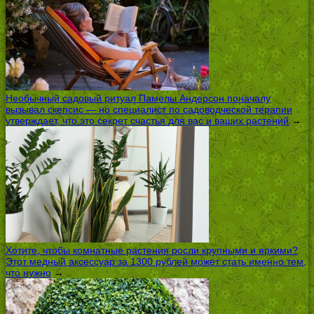
Необычный садовый ритуал Памелы Андерсон поначалу
вызывал скепсис — но специалист по садоводческой терапии
утверждает, что это секрет счастья для вас и ваших растений
→
Хотите, чтобы комнатные растения росли крупными и яркими?
Этот медный аксессуар за 1300 рублей может стать именно тем,
что нужно
→