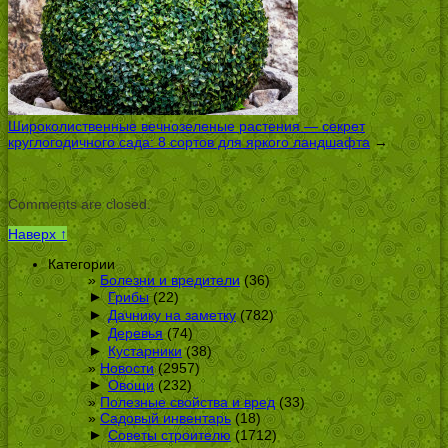
Широколиственные вечнозеленые растения — секрет
круглогодичного сада: 8 сортов для яркого ландшафта
→
Comments are closed.
Наверх ↑
Категории
Болезни и вредители
(36)
►
Грибы
(22)
►
Дачнику на заметку
(782)
►
Деревья
(74)
►
Кустарники
(38)
Новости
(2957)
►
Овощи
(232)
Полезные свойства и вред
(33)
Садовый инвентарь
(18)
►
Советы строителю
(1712)