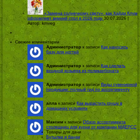
«Замена солнечному свету»: как Хайди Клум
оформляет зимний стол в 2026 году
30.07.2026 |
Автор:
kmveg
Свежие комментарии
Администратор
к записи
Как наносить
базу для ногтей
Администратор
к записи
Как сделать
входной козырек из поликарбоната
Администратор
к записи
Виды сувенирной
продукции: полный гид по ассортименту
алла
к записи
Как вырастить грушу в
домашних условиях
Максим
к записи
Обзор ассортимента
столешниц для кухни от компании МАЕРСС
Товары для дачи
Бутылки и банки