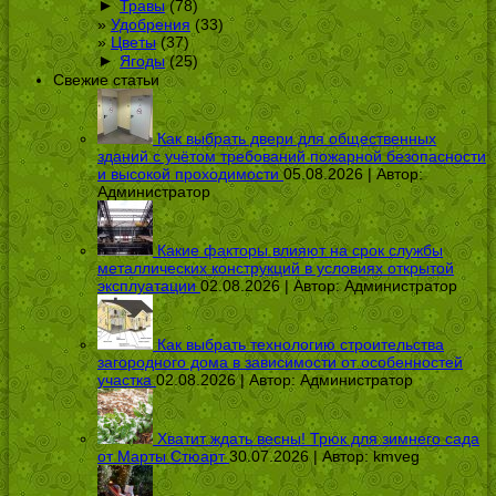
►
Травы
(78)
Удобрения
(33)
Цветы
(37)
►
Ягоды
(25)
Свежие статьи
Как выбрать двери для общественных
зданий с учётом требований пожарной безопасности
и высокой проходимости
05.08.2026 | Автор:
Администратор
Какие факторы влияют на срок службы
металлических конструкций в условиях открытой
эксплуатации
02.08.2026 | Автор:
Администратор
Как выбрать технологию строительства
загородного дома в зависимости от особенностей
участка
02.08.2026 | Автор:
Администратор
Хватит ждать весны! Трюк для зимнего сада
от Марты Стюарт
30.07.2026 | Автор:
kmveg