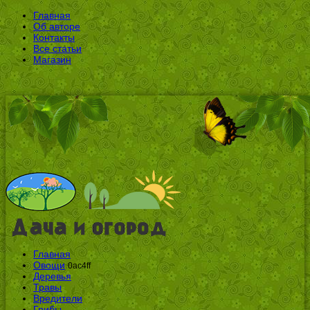
Главная
Об авторе
Контакты
Все статьи
Магазин
Главная
Овощи
0ac4ff
Деревья
Травы
Вредители
Грибы