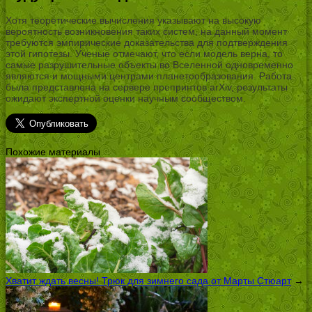
Хотя теоретические вычисления указывают на высокую
вероятность возникновения таких систем, на данный момент
требуются эмпирические доказательства для подтверждения
этой гипотезы. Ученые отмечают, что если модель верна, то
самые разрушительные объекты во Вселенной одновременно
являются и мощными центрами планетообразования. Работа
была представлена на сервере препринтов arXiv, результаты
ожидают экспертной оценки научным сообществом.
Похожие материалы
Хватит ждать весны! Трюк для зимнего сада от Марты Стюарт
→