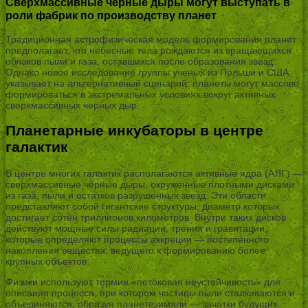
Сверхмассивные черные дыры могут выступать в
роли фабрик по производству планет
Традиционная астрофизическая модель формирования планет
предполагает, что небесные тела рождаются из вращающихся
облаков пыли и газа, оставшихся после образования звезд.
Однако новое исследование группы ученых из Польши и США
указывает на альтернативный сценарий: планеты могут массово
формироваться в экстремальных условиях вокруг активных
сверхмассивных черных дыр.
Планетарные инкубаторы в центре
галактик
В центре многих галактик располагаются активные ядра (АЯГ) —
сверхмассивные черные дыры, окруженные плотными дисками
из газа, пыли и остатков разрушенных звезд. Эти области
представляют собой гигантские структуры, диаметр которых
достигает сотен триллионов километров. Внутри таких дисков
действуют мощные силы радиации, трения и гравитации,
которые определяют процессы аккреции — постепенного
накопления вещества, ведущего к формированию более
крупных объектов.
Физики используют термин «потоковая неустойчивость» для
описания процесса, при котором частицы пыли сталкиваются и
объединяются, образуя планетезимали — зачатки будущих