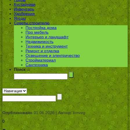
Кустарники
Инвентарь
Удобрения
Ягоды
Советы строителю
Постройка дома
Про мебель
Интерьер и ландшафт
Недвижимость
Техника и инструмент
Ремонт и отделка
Освещение и электричество
Стройматериал
Сантехника
Поиск →
Опубликовано
01.06.2026 |
Автор: kmveg
0