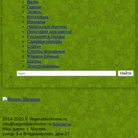
Ветки
Гамаки
Зелень
Коптильни
Мангалы
Напольные фигуры
Подставки для цветов
Растения в горшке
Садовые наборы
Статуи
Столбы фонарные
Фонари ручные
Шатры
Электрокамины
2014-2020 © Vegetableshome.ru
info@vegetableshome.ru
Контакты
Наш адрес: г. Москва,
улица 3-я Владимирская, дом 27