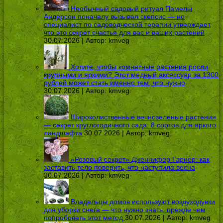
Необычный садовый ритуал Памелы
Андерсон поначалу вызывал скепсис — но
специалист по садоводческой терапии утверждает,
что это секрет счастья для вас и ваших растений
30.07.2026 | Автор:
kmveg
Хотите, чтобы комнатные растения росли
крупными и яркими? Этот медный аксессуар за 1300
рублей может стать именно тем, что нужно
30.07.2026 | Автор:
kmveg
Широколиственные вечнозеленые растения
— секрет круглогодичного сада: 8 сортов для яркого
ландшафта
30.07.2026 | Автор:
kmveg
«Розовый секрет» Дженнифер Гарнер: как
заставить тело поверить, что наступила весна
30.07.2026 | Автор:
kmveg
Владельцы домов используют воздуходувки
для уборки снега — что нужно знать, прежде чем
попробовать этот метод
30.07.2026 | Автор:
kmveg