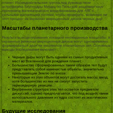
планет. Исследовательская группа под руководством
астрофизика Бхупендры Мишры из Польской академии наук
применила математическое моделирование для АЯГ с
сильными магнитными полями, чтобы проверить, возможен ли
этот процесс на окраинах аккреционных дисков черных дыр.
Масштабы планетарного производства
Результаты моделирования показали неожиданные масштабы: в
окраинных регионах аккреционных дисков могут одновременно
формироваться десятки миллионов планетарных тел. Основные
выводы исследования включают:
Черные дыры могут быть одними из самых продуктивных
мест во Вселенной для рождения планет.
Большинство сформированных таким образом тел будут
представлять собой каменистые объекты, значительно
превышающие Землю по массе.
Некоторые из этих объектов могут достигать массы звезд,
хотя большинство из них не смогут запустить
термоядерную реакцию.
Внутренняя структура этих тел остается предметом
дискуссий, однако предполагается, что под воздействием
колоссального давления их ядра состоят из экзотических
материалов.
Будущие исследования