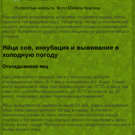
Полосатые неясыти. Фото Майкла Кралика.
Рассмотрите возможность установки гнездового ящика, чтобы
привлечь гнездящуюся пару. Убедитесь, что вы установили его
задолго до начала сезона размножения (поздняя зима/ранняя
весна). Прикрепите защиту, чтобы хищники не разоряли яйца и
птенцов.
Яйца сов, инкубация и выживание в
холодную погоду
Откладывание яиц
Как у виргинского филина, так и у полосатой неясыти
откладывается около 2–3 яиц с интервалом в 2–4 дня. Самки
могут высиживать яйца при температурах до -37°C, а яйца, как
известно, способны выдерживать до -31°C в течение до 20
минут, пока самка делает перерыв в высиживании!
Яйца вылупляются примерно через 33 дня. Самка высиживает
яйца, пока самец приносит ей еду в гнездо. В случае с
виргинским филином скунс является излюбленной пищей,
поэтому в это время года нередко можно почувствовать запах
скунса возле гнезда. Полосатая неясыть предпочитает мышей и
более мелких птиц.