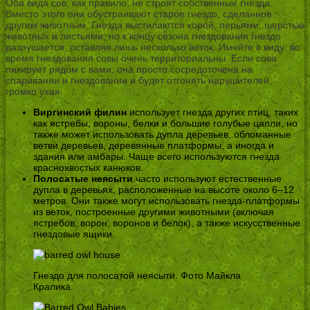
Оба вида сов, как правило, не строят собственные гнезда.
Вместо этого они обустраивают старое гнездо, сделанное
другим животным. Гнезда выстилаются корой, перьями, шерстью
животных и листьями, но к концу сезона гнездования гнездо
разрушается, оставляя лишь несколько веток. Имейте в виду: во
время гнездования совы очень территориальны. Если сова
пикирует рядом с вами, она просто сосредоточена на
спаривании и гнездовании и будет отгонять нарушителей,
громко ухая.
Виргинский филин
использует гнезда других птиц, таких
как ястребы, вороны, белки и большие голубые цапли, но
также может использовать дупла деревьев, обломанные
ветви деревьев, деревянные платформы, а иногда и
здания или амбары. Чаще всего используются гнезда
краснохвостых канюков.
Полосатые неясыти
часто используют естественные
дупла в деревьях, расположенные на высоте около 6–12
метров. Они также могут использовать гнезда-платформы
из веток, построенные другими животными (включая
ястребов, ворон, воронов и белок), а также искусственные
гнездовые ящики.
Гнездо для полосатой неясыти. Фото Майкла
Кралика.