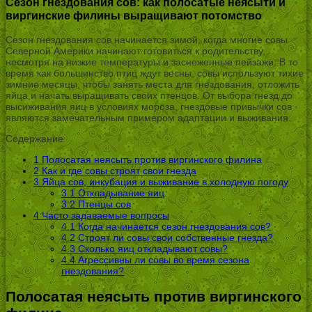
Сезон гнездования сов: как полосатые неясыти и
виргинские филины выращивают потомство
Сезон гнездования сов начинается зимой, когда многие совы
Северной Америки начинают готовиться к родительству,
несмотря на низкие температуры и заснеженные пейзажи. В то
время как большинство птиц ждут весны, совы используют тихие
зимние месяцы, чтобы занять места для гнездования, отложить
яйца и начать выращивать своих птенцов. От выбора гнезд до
высиживания яиц в условиях мороза, гнездовые привычки сов
являются замечательным примером адаптации и выживания.
Содержание
1
Полосатая неясыть против виргинского филина
2
Как и где совы строят свои гнезда
3
Яйца сов, инкубация и выживание в холодную погоду
3.1
Откладывание яиц
3.2
Птенцы сов
4
Часто задаваемые вопросы
4.1
Когда начинается сезон гнездования сов?
4.2
Строят ли совы свои собственные гнезда?
4.3
Сколько яиц откладывают совы?
4.4
Агрессивны ли совы во время сезона
гнездования?
Полосатая неясыть против виргинского