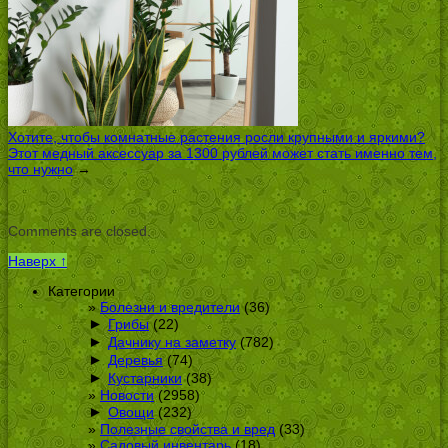
Хотите, чтобы комнатные растения росли крупными и яркими?
Этот медный аксессуар за 1300 рублей может стать именно тем,
что нужно
→
Comments are closed.
Наверх ↑
Категории
Болезни и вредители
(36)
►
Грибы
(22)
►
Дачнику на заметку
(782)
►
Деревья
(74)
►
Кустарники
(38)
Новости
(2958)
►
Овощи
(232)
Полезные свойства и вред
(33)
Садовый инвентарь
(18)