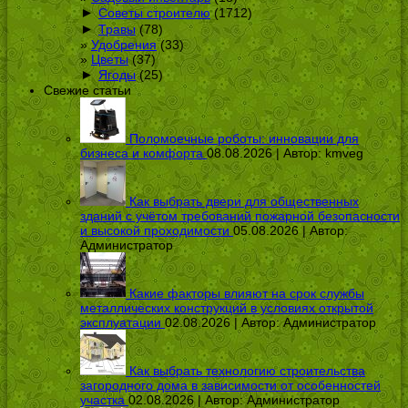
►
Советы строителю
(1712)
►
Травы
(78)
Удобрения
(33)
Цветы
(37)
►
Ягоды
(25)
Свежие статьи
Поломоечные роботы: инновации для
бизнеса и комфорта
08.08.2026 | Автор:
kmveg
Как выбрать двери для общественных
зданий с учётом требований пожарной безопасности
и высокой проходимости
05.08.2026 | Автор:
Администратор
Какие факторы влияют на срок службы
металлических конструкций в условиях открытой
эксплуатации
02.08.2026 | Автор:
Администратор
Как выбрать технологию строительства
загородного дома в зависимости от особенностей
участка
02.08.2026 | Автор:
Администратор