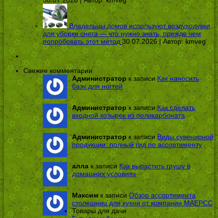
Владельцы домов используют воздуходувки
для уборки снега — что нужно знать, прежде чем
попробовать этот метод
30.07.2026 | Автор:
kmveg
Свежие комментарии
Администратор
к записи
Как наносить
базу для ногтей
Администратор
к записи
Как сделать
входной козырек из поликарбоната
Администратор
к записи
Виды сувенирной
продукции: полный гид по ассортименту
алла
к записи
Как вырастить грушу в
домашних условиях
Максим
к записи
Обзор ассортимента
столешниц для кухни от компании МАЕРСС
Товары для дачи