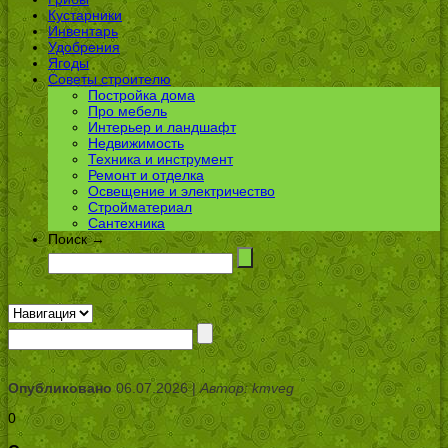
Кустарники
Инвентарь
Удобрения
Ягоды
Советы строителю
Постройка дома
Про мебель
Интерьер и ландшафт
Недвижимость
Техника и инструмент
Ремонт и отделка
Освещение и электричество
Стройматериал
Сантехника
Поиск →
Опубликовано
06.07.2026 |
Автор: kmveg
0