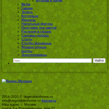
Бутылки и банки
Ветки
Гамаки
Зелень
Коптильни
Мангалы
Напольные фигуры
Подставки для цветов
Растения в горшке
Садовые наборы
Статуи
Столбы фонарные
Фонари ручные
Шатры
Электрокамины
2014-2020 © Vegetableshome.ru
info@vegetableshome.ru
Контакты
Наш адрес: г. Москва,
улица 3-я Владимирская, дом 27