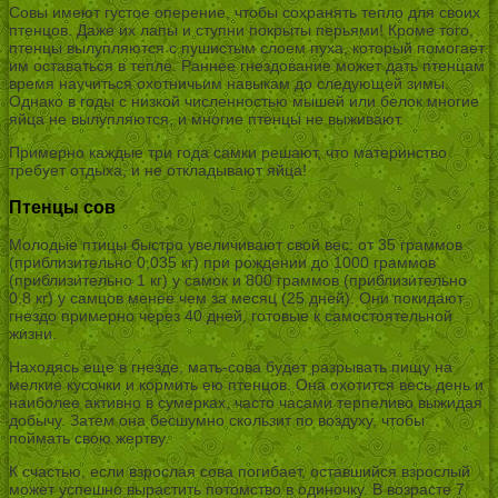
Совы имеют густое оперение, чтобы сохранять тепло для своих
птенцов. Даже их лапы и ступни покрыты перьями! Кроме того,
птенцы вылупляются с пушистым слоем пуха, который помогает
им оставаться в тепле. Раннее гнездование может дать птенцам
время научиться охотничьим навыкам до следующей зимы.
Однако в годы с низкой численностью мышей или белок многие
яйца не вылупляются, и многие птенцы не выживают.
Примерно каждые три года самки решают, что материнство
требует отдыха, и не откладывают яйца!
Птенцы сов
Молодые птицы быстро увеличивают свой вес: от 35 граммов
(приблизительно 0,035 кг) при рождении до 1000 граммов
(приблизительно 1 кг) у самок и 800 граммов (приблизительно
0,8 кг) у самцов менее чем за месяц (25 дней). Они покидают
гнездо примерно через 40 дней, готовые к самостоятельной
жизни.
Находясь еще в гнезде, мать-сова будет разрывать пищу на
мелкие кусочки и кормить ею птенцов. Она охотится весь день и
наиболее активно в сумерках, часто часами терпеливо выжидая
добычу. Затем она бесшумно скользит по воздуху, чтобы
поймать свою жертву.
К счастью, если взрослая сова погибает, оставшийся взрослый
может успешно вырастить потомство в одиночку. В возрасте 7