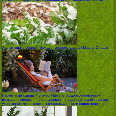
Хватит ждать весны! Трюк для зимнего сада от Марты Стюарт
→
Необычный садовый ритуал Памелы Андерсон поначалу
вызывал скепсис — но специалист по садоводческой терапии
утверждает, что это секрет счастья для вас и ваших растений
→