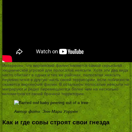
Интересно, что виргинский филин является самой серьезной
хищнической угрозой для полосатой неясыти. Хотя эти два вида
часто обитают в одних и тех же районах, полосатая неясыть
переместится в другую часть своей территории, если поблизости
окажется виргинский филин. В остальном полосатые неясыти не
мигрируют и редко перемещаются более чем на несколько
километров от своей брачной территории.
Автор фото: Энн-Мари Уоррен
Как и где совы строят свои гнезда