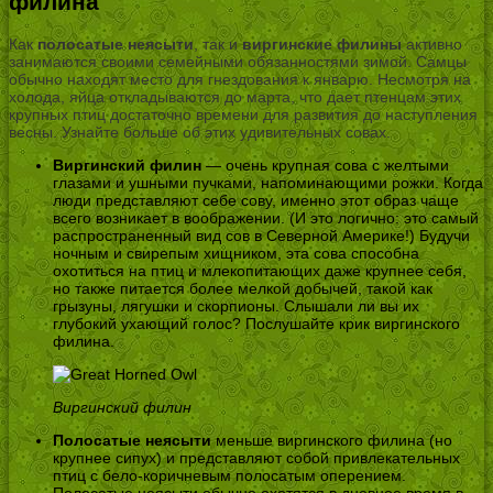
филина
Как
полосатые неясыти
, так и
виргинские филины
активно
занимаются своими семейными обязанностями зимой. Самцы
обычно находят место для гнездования к январю. Несмотря на
холода, яйца откладываются до марта, что дает птенцам этих
крупных птиц достаточно времени для развития до наступления
весны. Узнайте больше об этих удивительных совах.
Виргинский филин
— очень крупная сова с желтыми
глазами и ушными пучками, напоминающими рожки. Когда
люди представляют себе сову, именно этот образ чаще
всего возникает в воображении. (И это логично: это самый
распространенный вид сов в Северной Америке!) Будучи
ночным и свирепым хищником, эта сова способна
охотиться на птиц и млекопитающих даже крупнее себя,
но также питается более мелкой добычей, такой как
грызуны, лягушки и скорпионы. Слышали ли вы их
глубокий ухающий голос? Послушайте крик виргинского
филина.
Виргинский филин
Полосатые неясыти
меньше виргинского филина (но
крупнее сипух) и представляют собой привлекательных
птиц с бело-коричневым полосатым оперением.
Полосатые неясыти обычно охотятся в дневное время в