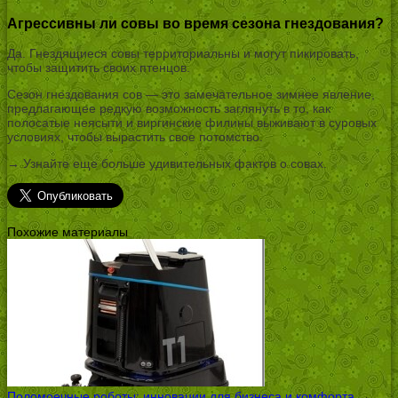
Агрессивны ли совы во время сезона гнездования?
Да. Гнездящиеся совы территориальны и могут пикировать,
чтобы защитить своих птенцов.
Сезон гнездования сов — это замечательное зимнее явление,
предлагающее редкую возможность заглянуть в то, как
полосатые неясыти и виргинские филины выживают в суровых
условиях, чтобы вырастить свое потомство.
→ Узнайте еще больше удивительных фактов о совах.
Похожие материалы
Поломоечные роботы: инновации для бизнеса и комфорта
→