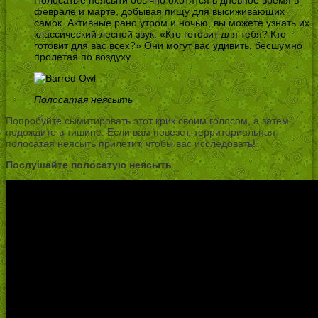
феврале и марте, добывая пищу для высиживающих
самок. Активные рано утром и ночью, вы можете узнать их
классический лесной звук: «Кто готовит для тебя? Кто
готовит для вас всех?» Они могут вас удивить, бесшумно
пролетая по воздуху.
Полосатая неясыть
Попробуйте сымитировать этот крик своим голосом, а затем
подождите в тишине. Если вам повезет, территориальная
полосатая неясыть прилетит, чтобы вас исследовать!
Послушайте полосатую неясыть