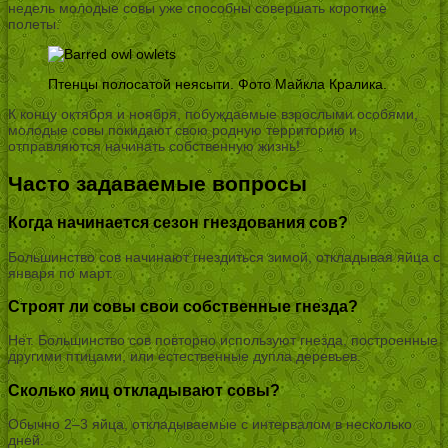
недель молодые совы уже способны совершать короткие
полеты.
Птенцы полосатой неясыти. Фото Майкла Кралика.
К концу октября и ноября, побуждаемые взрослыми особями,
молодые совы покидают свою родную территорию и
отправляются начинать собственную жизнь!
Часто задаваемые вопросы
Когда начинается сезон гнездования сов?
Большинство сов начинают гнездиться зимой, откладывая яйца с
января по март.
Строят ли совы свои собственные гнезда?
Нет. Большинство сов повторно используют гнезда, построенные
другими птицами, или естественные дупла деревьев.
Сколько яиц откладывают совы?
Обычно 2–3 яйца, откладываемые с интервалом в несколько
дней.