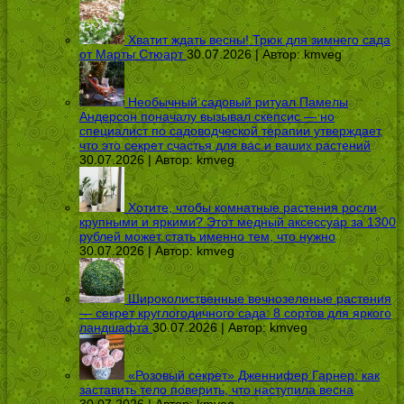
Хватит ждать весны! Трюк для зимнего сада
от Марты Стюарт
30.07.2026 | Автор:
kmveg
Необычный садовый ритуал Памелы
Андерсон поначалу вызывал скепсис — но
специалист по садоводческой терапии утверждает,
что это секрет счастья для вас и ваших растений
30.07.2026 | Автор:
kmveg
Хотите, чтобы комнатные растения росли
крупными и яркими? Этот медный аксессуар за 1300
рублей может стать именно тем, что нужно
30.07.2026 | Автор:
kmveg
Широколиственные вечнозеленые растения
— секрет круглогодичного сада: 8 сортов для яркого
ландшафта
30.07.2026 | Автор:
kmveg
«Розовый секрет» Дженнифер Гарнер: как
заставить тело поверить, что наступила весна
30.07.2026 | Автор:
kmveg