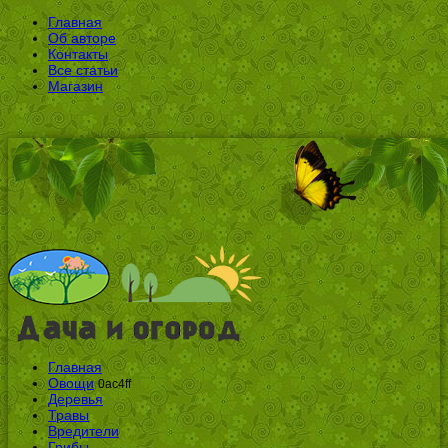
Главная
Об авторе
Контакты
Все статьи
Магазин
Главная
Овощи
0ac4ff
Деревья
Травы
Вредители
Грибы