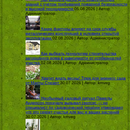
зданий с учётом требований пожарной безопасности
и высокой проходимости
05.08.2026 | Автор:
Администратор
Какие факторы влияют на срок службы
металлических конструкций в условиях открытой
эксплуатации
02.08.2026 | Автор:
Администратор
Как выбрать технологию строительства
загородного дома в зависимости от особенностей
участка
02.08.2026 | Автор:
Администратор
Хватит ждать весны! Трюк для зимнего сада
от Марты Стюарт
30.07.2026 | Автор:
kmveg
Необычный садовый ритуал Памелы
Андерсон поначалу вызывал скепсис — но
специалист по садоводческой терапии утверждает,
что это секрет счастья для вас и ваших растений
30.07.2026 | Автор:
kmveg