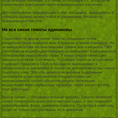
родительские признаки, в отличие от гибридов F1, которые не
гарантируют повторения свойств материнского растения.
Дополнительную информацию о том, как сажать, выращивать и
собирать урожай, можно найти в справочнике Almanac по
выращиванию томатов.
Не все синие томаты одинаковы
Существуют и другие синие томаты, созданные путем
внедрения генов львиного зева и черники в геном помидора. Из-
за вмешательства на генетическом уровне они считаются ГМО
(генетически модифицированными организмами) и запрещены в
большинстве европейских стран. У таких плодов синий цвет
распространяется и на мякоть. Подобные сорта не встречаются
в широкой продаже в США; в Канаде их выращивают в
промышленных масштабах в основном для производства синего
томатного сока. Этот сок ценится за высокое содержание
антоцианов и рассматривается специалистами как
инновационный способ обогатить рацион полезными
веществами через привычные продукты, такие как кетчуп или
соус для пиццы.
Выбор семян — это увлекательный процесс. Томаты являются
самой популярной культурой в частных садах, и они поражают
разнообразием форм, размеров и цветов. Пусть сад в этом году
будет не только продуктивным, но и красивым.
Узнайте больше о необычных плодах, которые можно вырастить