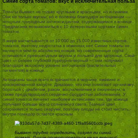
Синие сорта томатов: вкус и исключительная польза
Томаты бывают не только круглыми и красными, но и синими.
Они не только вкусны, но и полезны благодаря антоцианам —
мощным природным антиоксидантам, содержащимся в кожице.
Предлагаем познакомиться с 10 интересными сортами синих
томатов.
В мире насчитывается от 10 000 до 15 000 известных сортов
томатов, поэтому недостатка в новинках нет. Синие томаты не
являются чем-то абсолютно новым, но современные сорта
отличаются превосходным вкусом и пользой для здоровья. Свой
цвет — скорее глубокий пурпурно-черный — они получают
благодаря высокому уровню антоцианов (растительных
пигментов) в кожице.
Антоцианы чаще всего встречаются в чернике, ежевике и
краснокочанной капусте. Доказано, что они помогают организму
бороться с диабетом, раком, воспалениями и ожирением, а
также предотвращают сердечно-сосудистые заболевания. У
синих томатов пигмент наиболее интенсивен там, где кожица
получает больше всего солнечного света. Темный цвет
сохраняется только снаружи, поэтому плоды не стоит чистить;
внутри помидор остается красным.
Бывает трудно определить, созрел ли синий
томат. Лучше ориентироваться не на внешний