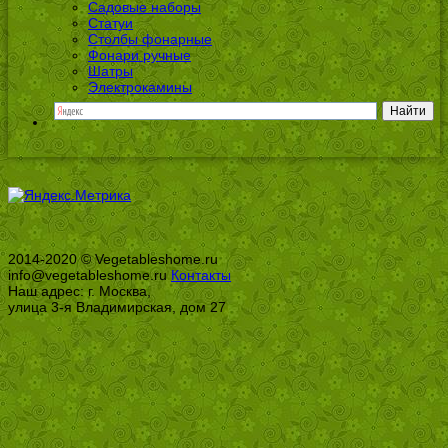
Садовые наборы
Статуи
Столбы фонарные
Фонари ручные
Шатры
Электрокамины
2014-2020 © Vegetableshome.ru
info@vegetableshome.ru
Контакты
Наш адрес: г. Москва,
улица 3-я Владимирская, дом 27