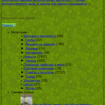
круглогодичного сада: 8 сортов для яркого ландшафта
→
Comments are closed.
Наверх ↑
Категории
Болезни и вредители
(36)
►
Грибы
(22)
►
Дачнику на заметку
(782)
►
Деревья
(74)
►
Кустарники
(38)
Новости
(2957)
►
Овощи
(232)
Полезные свойства и вред
(33)
Садовый инвентарь
(18)
►
Советы строителю
(1712)
►
Травы
(78)
Удобрения
(33)
Цветы
(37)
►
Ягоды
(25)
Свежие статьи
Как выбрать двери для общественных