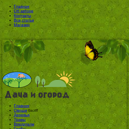
Главная
Об авторе
Контакты
Все статьи
Магазин
Главная
Овощи
0ac4ff
Деревья
Травы
Вредители
Грибы