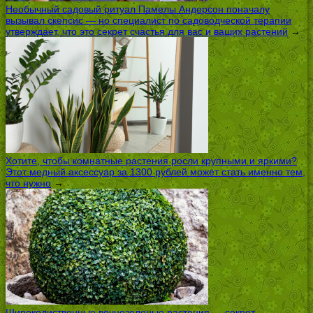
Необычный садовый ритуал Памелы Андерсон поначалу
вызывал скепсис — но специалист по садоводческой терапии
утверждает, что это секрет счастья для вас и ваших растений
→
Хотите, чтобы комнатные растения росли крупными и яркими?
Этот медный аксессуар за 1300 рублей может стать именно тем,
что нужно
→
Широколиственные вечнозеленые растения — секрет