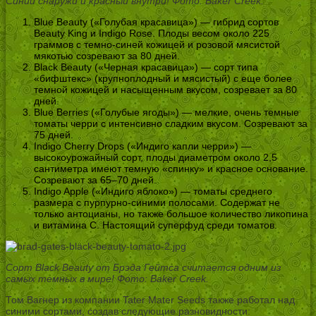
Синий снаружи и красный внутри! Фото: Baker Creek.
Blue Beauty («Голубая красавица») — гибрид сортов
Beauty King и Indigo Rose. Плоды весом около 225
граммов с темно-синей кожицей и розовой мясистой
мякотью созревают за 80 дней.
Black Beauty («Черная красавица») — сорт типа
«бифштекс» (крупноплодный и мясистый) с еще более
темной кожицей и насыщенным вкусом, созревает за 80
дней.
Blue Berries («Голубые ягоды») — мелкие, очень темные
томаты черри с интенсивно сладким вкусом. Созревают за
75 дней.
Indigo Cherry Drops («Индиго капли черри») —
высокоурожайный сорт, плоды диаметром около 2,5
сантиметра имеют темную «спинку» и красное основание.
Созревают за 65–70 дней.
Indigo Apple («Индиго яблоко») — томаты среднего
размера с пурпурно-синими полосами. Содержат не
только антоцианы, но также большое количество ликопина
и витамина С. Настоящий суперфуд среди томатов.
Сорт Black Beauty от Брэда Гейтса считается одним из
самых темных в мире! Фото: Baker Creek.
Том Вагнер из компании Tater Mater Seeds также работал над
синими сортами, создав следующие разновидности: