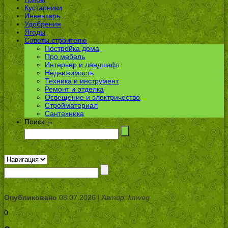
Кустарники
Инвентарь
Удобрения
Ягоды
Советы строителю
Постройка дома
Про мебель
Интерьер и ландшафт
Недвижимость
Техника и инструмент
Ремонт и отделка
Освещение и электричество
Стройматериал
Сантехника
Поиск →
Опубликовано
08.07.2026 |
Автор: kmveg
0