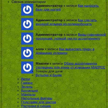
Свежие комментарии
Администратор
к записи
Как наносить
базу для ногтей
Администратор
к записи
Как сделать
входной козырек из поликарбоната
Администратор
к записи
Виды сувенирной
продукции: полный гид по ассортименту
алла
к записи
Как вырастить грушу в
домашних условиях
Максим
к записи
Обзор ассортимента
столешниц для кухни от компании МАЕРСС
Товары для дачи
Бутылки и банки
Ветки
Гамаки
Зелень
Коптильни
Мангалы
Напольные фигуры
Подставки для цветов
Растения в горшке