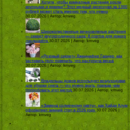
Хотите, чтобы комнатные растения росли
крупными и яркими? Этот медный аксессуар за 1300
рублей может стать именно тем, что нужно
30.07.2026 | Автор:
kmveg
Широколиственные вечнозеленые растения
— секрет круглогодичного сада: 8 сортов для яркого
ландшафта
30.07.2026 | Автор:
kmveg
«Розовый секрет» Дженнифер Гарнер: как
заставить тело поверить, что наступила весна
30.07.2026 | Автор:
kmveg
Владельцы домов используют воздуходувки
для уборки снега — что нужно знать, прежде чем
попробовать этот метод
30.07.2026 | Автор:
kmveg
«Замена солнечному свету»: как Хайди Клум
оформляет зимний стол в 2026 году
30.07.2026 |
Автор:
kmveg