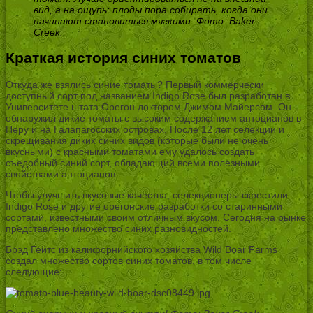
вид, а на ощупь: плоды пора собирать, когда они
начинают становиться мягкими. Фото: Baker
Creek.
Краткая история синих томатов
Откуда же взялись синие томаты? Первый коммерчески
доступный сорт под названием Indigo Rose был разработан в
Университете штата Орегон доктором Джимом Майерсом. Он
обнаружил дикие томаты с высоким содержанием антоцианов в
Перу и на Галапагосских островах. После 12 лет селекции и
скрещивания диких синих видов (которые были не очень
вкусными) с красными томатами ему удалось создать
съедобный синий сорт, обладающий всеми полезными
свойствами антоцианов.
Чтобы улучшить вкусовые качества, селекционеры скрестили
Indigo Rose и другие орегонские разработки со старинными
сортами, известными своим отличным вкусом. Сегодня на рынке
представлено множество синих разновидностей.
Брэд Гейтс из калифорнийского хозяйства Wild Boar Farms
создал множество сортов синих томатов, в том числе
следующие: