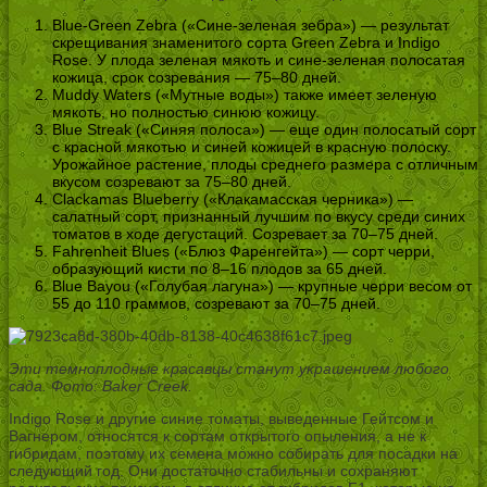
Blue-Green Zebra («Сине-зеленая зебра») — результат
скрещивания знаменитого сорта Green Zebra и Indigo
Rose. У плода зеленая мякоть и сине-зеленая полосатая
кожица, срок созревания — 75–80 дней.
Muddy Waters («Мутные воды») также имеет зеленую
мякоть, но полностью синюю кожицу.
Blue Streak («Синяя полоса») — еще один полосатый сорт
с красной мякотью и синей кожицей в красную полоску.
Урожайное растение, плоды среднего размера с отличным
вкусом созревают за 75–80 дней.
Clackamas Blueberry («Клакамасская черника») —
салатный сорт, признанный лучшим по вкусу среди синих
томатов в ходе дегустаций. Созревает за 70–75 дней.
Fahrenheit Blues («Блюз Фаренгейта») — сорт черри,
образующий кисти по 8–16 плодов за 65 дней.
Blue Bayou («Голубая лагуна») — крупные черри весом от
55 до 110 граммов, созревают за 70–75 дней.
Эти темноплодные красавцы станут украшением любого
сада. Фото: Baker Creek.
Indigo Rose и другие синие томаты, выведенные Гейтсом и
Вагнером, относятся к сортам открытого опыления, а не к
гибридам, поэтому их семена можно собирать для посадки на
следующий год. Они достаточно стабильны и сохраняют