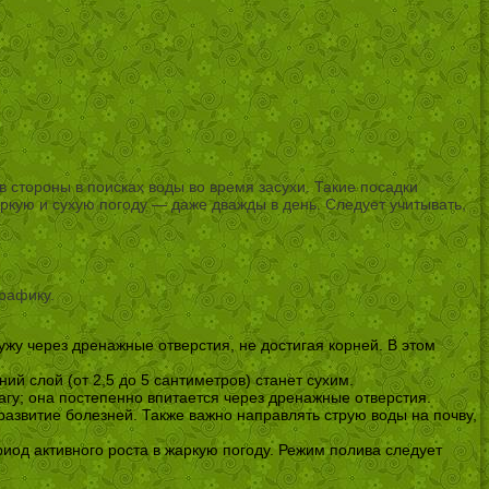
 стороны в поисках воды во время засухи. Такие посадки
ркую и сухую погоду — даже дважды в день. Следует учитывать,
рафику.
ужу через дренажные отверстия, не достигая корней. В этом
ий слой (от 2,5 до 5 сантиметров) станет сухим.
агу; она постепенно впитается через дренажные отверстия.
развитие болезней. Также важно направлять струю воды на почву,
иод активного роста в жаркую погоду. Режим полива следует