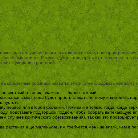
очвы для получения влаги, а их корни не могут распространяться в
солнечных местах. Рекомендуется проверять их ежедневно, а в жа
водит к увяданию растений.
а конкретные признаки нехватки влаги, а не следовать жесткому г
лее светлый оттенок, влажная — более темный.
азовался зазор, вода будет просто стекать по нему и выходить нар
ь пустоты.
ну первой или второй фаланги. Поливайте только тогда, когда верхн
воду, подставьте под горшок поддон, чтобы собрать вытекающую вл
ем случаев критического обезвоживания), так как это провоцирует 
да растения еще маленькие, им требуется меньше влаги, чем в пер