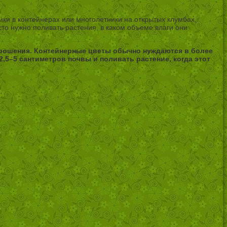
ики в контейнерах или многолетники на открытых клумбах,
то нужно поливать растения, в каком объеме влаги они
орошения. Контейнерные цветы обычно нуждаются в более
2,5–5 сантиметров почвы и поливать растение, когда этот