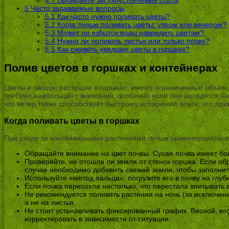
5
Часто задаваемые вопросы
5.1
Как часто нужно поливать цветы?
5.2
Когда лучше поливать цветы: утром или вечером?
5.3
Может ли избыток воды навредить цветам?
5.4
Нужно ли поливать листья или только почву?
5.5
Как оживить увядшие цветы в горшках?
Полив цветов в горшках и контейнерах
Цветы и овощи, растущие в горшках, имеют ограниченный объем п
требуют наибольшего внимания, особенно если они находятся на 
что ветер также способствует быстрому испарению влаги, что при
Когда поливать цветы в горшках
При уходе за контейнерными растениями лучше ориентироваться н
Обращайте внимание на цвет почвы. Сухая почва имеет бо
Проверяйте, не отошла ли земля от стенок горшка. Если обр
случае необходимо добавить свежей земли, чтобы заполнит
Используйте «метод пальца»: погрузите его в почву на глуби
Если почва пересохла настолько, что перестала впитывать 
Не рекомендуется поливать растения на ночь (за исключени
а не на листья.
Не стоит устанавливать фиксированный график. Весной, ког
корректировать в зависимости от ситуации.