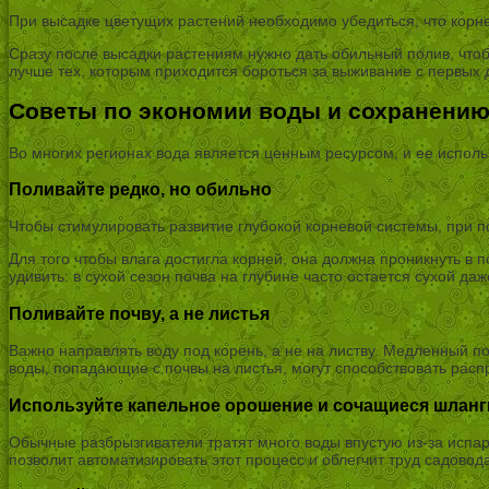
При высадке цветущих растений необходимо убедиться, что корн
Сразу после высадки растениям нужно дать обильный полив, чтоб
лучше тех, которым приходится бороться за выживание с первых 
Советы по экономии воды и сохранению
Во многих регионах вода является ценным ресурсом, и ее испол
Поливайте редко, но обильно
Чтобы стимулировать развитие глубокой корневой системы, при п
Для того чтобы влага достигла корней, она должна проникнуть в 
удивить: в сухой сезон почва на глубине часто остается сухой да
Поливайте почву, а не листья
Важно направлять воду под корень, а не на листву. Медленный по
воды, попадающие с почвы на листья, могут способствовать рас
Используйте капельное орошение и сочащиеся шланг
Обычные разбрызгиватели тратят много воды впустую из-за испа
позволит автоматизировать этот процесс и облегчит труд садовод