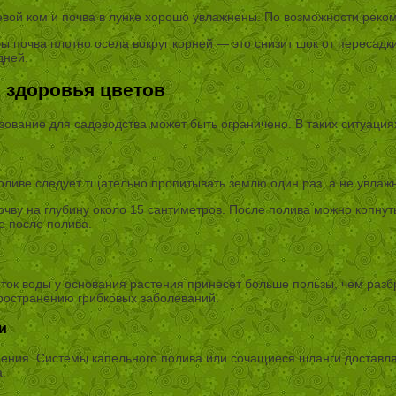
евой ком и почва в лунке хорошо увлажнены. По возможности реко
ы почва плотно осела вокруг корней — это снизит шок от пересадк
дней.
 здоровья цветов
ьзование для садоводства может быть ограничено. В таких ситуац
оливе следует тщательно пропитывать землю один раз, а не увлажн
почву на глубину около 15 сантиметров. После полива можно копну
же после полива.
ток воды у основания растения принесет больше пользы, чем разбр
пространению грибковых заболеваний.
и
рения. Системы капельного полива или сочащиеся шланги доставл
а.