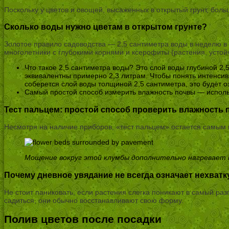
Поскольку у цветов и овощей, высаженных в открытый грунт, бол
Сколько воды нужно цветам в открытом грунте?
Золотое правило садоводства — 2,5 сантиметра воды в неделю в 
многолетники с глубокими корнями и ксерофиты (растения, устой
Что такое 2,5 сантиметра воды? Это слой воды глубиной 2
эквивалентны примерно 2,3 литрам. Чтобы понять интенсивн
соберется слой воды толщиной 2,5 сантиметра, это будет о
Самый простой способ измерить влажность почвы — использ
Тест пальцем: простой способ проверить влажность
Несмотря на наличие приборов, «тест пальцем» остается самым н
Мощение вокруг этой клумбы дополнительно нагревает п
Почему дневное увядание не всегда означает нехват
Не стоит паниковать, если растения слегка поникают в самый ра
садиться, они обычно восстанавливают свою форму.
Полив цветов после посадки