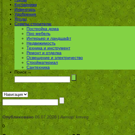
Кустарники
Инвентарь
Удобрения
Ягоды
Советы строителю
Постройка дома
Про мебель
Интерьер и ландшафт
Недвижимость
Техника и инструмент
Ремонт и отделка
Освещение и электричество
Стройматериал
Сантехника
Поиск →
Опубликовано
06.07.2026 |
Автор: kmveg
0