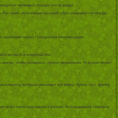
мендуется проводить посадку после дождя.
и. Растения, получившие хороший старт, развиваются гораздо
иях садоводам помогут следующие рекомендации.
ять ее часто и поверхностно.
ть землю, чтобы проверить глубину увлажнения. Результат может
ызгиватель, который смачивает все вокруг. Кроме того, брызги
яют влагу непосредственно к корням. Использование таймеров