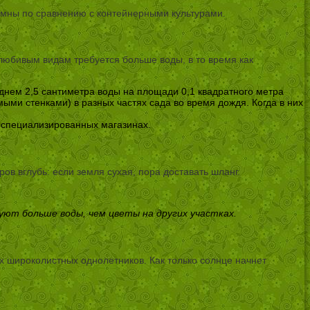
номны по сравнению с контейнерными культурами.
олюбивым видам требуется больше воды, в то время как
еднем 2,5 сантиметра воды на площади 0,1 квадратного метра
ыми стенками) в разных частях сада во время дождя. Когда в них
в специализированных магазинах.
в вглубь: если земля сухая, пора доставать шланг.
уют больше воды, чем цветы на других участках.
х широколистных однолетников. Как только солнце начнет