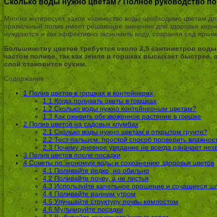
Сколько воды нужно цветам? Полное руководство по 
Многих интересует, какое количество воды необходимо цветам дл
правильный полив имеет решающее значение для здоровья корней 
нуждаются и как эффективно экономить воду, сохраняя сад ярким 
Большинству цветов требуется около 2,5 сантиметров воды
частом поливе, так как земля в горшках высыхает быстрее, 
слой становится сухим.
Содержание
1
Полив цветов в горшках и контейнерах
1.1
Когда поливать цветы в горшках
1.2
Сколько воды нужно контейнерным цветам?
1.3
Как оживить обезвоженное растение в горшке
2
Полив цветов на садовых клумбах
2.1
Сколько воды нужно цветам в открытом грунте?
2.2
Тест пальцем: простой способ проверить влажнос
2.3
Почему дневное увядание не всегда означает нех
3
Полив цветов после посадки
4
Советы по экономии воды и сохранению здоровья цветов
4.1
Поливайте редко, но обильно
4.2
Поливайте почву, а не листья
4.3
Используйте капельное орошение и сочащиеся ш
4.4
Поливайте ранним утром
4.5
Улучшайте структуру почвы компостом
4.6
Мульчируйте посадки
4.7
Выбирайте засухоустойчивые сорта