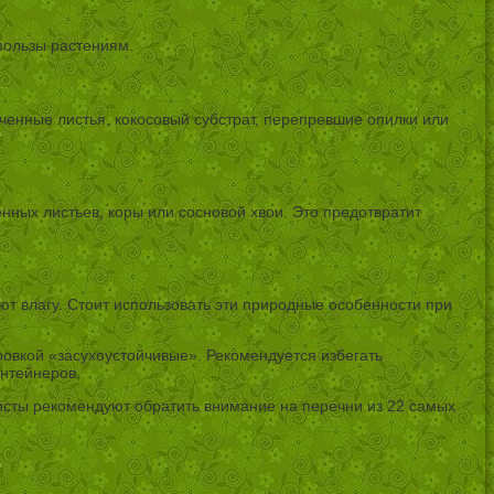
пользы растениям.
ьченные листья, кокосовый субстрат, перепревшие опилки или
ных листьев, коры или сосновой хвои. Это предотвратит
ют влагу. Стоит использовать эти природные особенности при
ровкой «засухоустойчивые». Рекомендуется избегать
онтейнеров.
исты рекомендуют обратить внимание на перечни из 22 самых