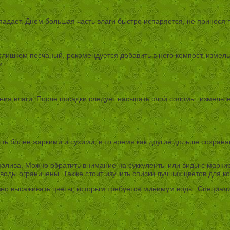
падает. Днем большая часть влаги быстро испаряется, не принося 
 слишком песчаный, рекомендуется добавить в него компост, измел
и.
я влаги. После посадки следует насыпать слой соломы, измельчен
ть более жаркими и сухими, в то время как другие дольше сохраня
полива. Можно обратить внимание на суккуленты или виды с марки
воды ограничены. Также стоит изучить списки лучших цветов для к
зно высаживать цветы, которым требуется минимум воды. Специал