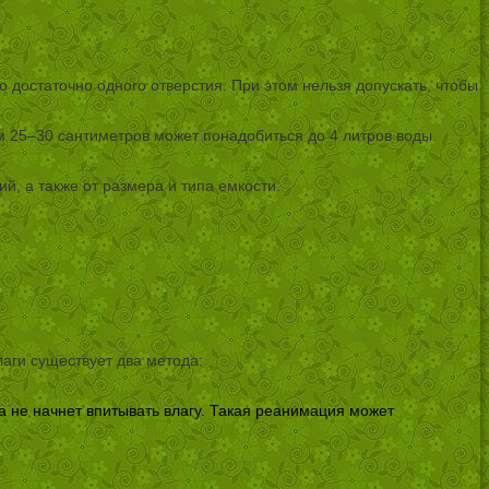
 достаточно одного отверстия. При этом нельзя допускать, чтобы
 25–30 сантиметров может понадобиться до 4 литров воды.
й, а также от размера и типа емкости.
лаги существует два метода:
а не начнет впитывать влагу. Такая реанимация может