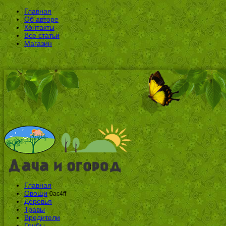
Главная
Об авторе
Контакты
Все статьи
Магазин
Главная
Овощи
0ac4ff
Деревья
Травы
Вредители
Грибы