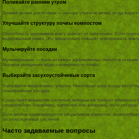
Поливайте ранним утром
Лучшее время для полива — раннее утро или вечер, когда жара с
Улучшайте структуру почвы компостом
Способность удерживать влагу зависит от типа почвы. Если грунт
выдержанный навоз. Это значительно повысит влагоемкость земл
Мульчируйте посадки
Мульчирование — один из самых эффективных способов сохранени
быстрое испарение воды с поверхности почвы.
Выбирайте засухоустойчивые сорта
Учитывайте микроклимат участка. Некоторые зоны в саду могут бы
планировании посадок.
Существует множество растений, которые не требуют обильного 
«водохлебов» (например, гортензий или алоказии), если ресурсы 
Если регион характеризуется засушливым климатом, целесообра
засухоустойчивых растений.
Часто задаваемые вопросы