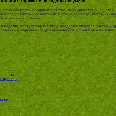
поливу в горшках и на садовых клумбах
я активного роста. Независимо от того, выращиваются ли однолетн
и продолжительного цветения. В статье рассматривается, как час
в течение всего сезона.
 в неделю, поступающей в виде осадков или через системы 
особенно в жаркую погоду. Рекомендуется проверять верхние 
ть почвы
ватку воды
ланги