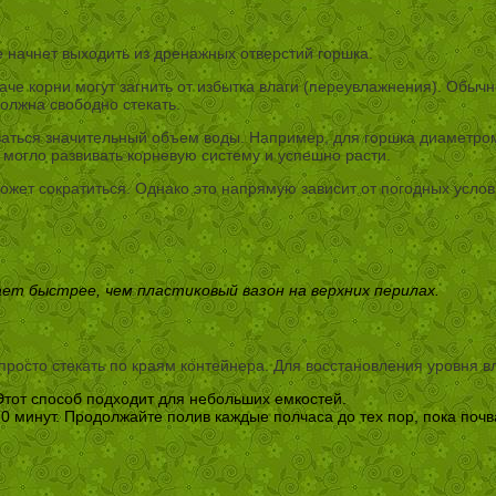
е начнет выходить из дренажных отверстий горшка.
е корни могут загнить от избытка влаги (переувлажнения). Обычно
олжна свободно стекать.
аться значительный объем воды. Например, для горшка диаметром
могло развивать корневую систему и успешно расти.
жет сократиться. Однако это напрямую зависит от погодных услови
ает быстрее, чем пластиковый вазон на верхних перилах.
просто стекать по краям контейнера. Для восстановления уровня в
 Этот способ подходит для небольших емкостей.
0 минут. Продолжайте полив каждые полчаса до тех пор, пока почв