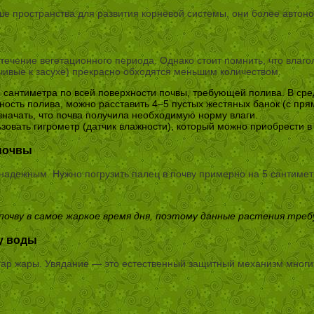
ьше пространства для развития корневой системы, они более авто
течение вегетационного периода. Однако стоит помнить, что влаг
чивые к засухе) прекрасно обходятся меньшим количеством.
,5 сантиметра по всей поверхности почвы, требующей полива. В ср
ость полива, можно расставить 4–5 пустых жестяных банок (с прям
значать, что почва получила необходимую норму влаги.
овать гигрометр (датчик влажности), который можно приобрести 
 почвы
адежным. Нужно погрузить палец в почву примерно на 5 сантиметро
очву в самое жаркое время дня, поэтому данные растения треб
ку воды
згар жары. Увядание — это естественный защитный механизм многи