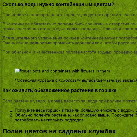
Сколько воды нужно контейнерным цветам?
При поливе важно продолжать процедуру до тех пор, пока вода н
В контейнере обязательно должны быть дренажные отверстия, инач
горшок постоянно стоял в луже воды в поддоне — лишняя влага д
Для тщательного увлажнения почвы в контейнере может потребов
Очень важно полностью промочить корневой ком, чтобы растение 
При обильном и качественном поливе частота водных процедур мо
Подвесная корзина с кокосовым вкладышем (внизу) высых
Как оживить обезвоженное растение в горшке
Если растение увяло, а почва пересохла, вода при поливе может 
Погрузите весь горшок в таз или большую емкость с водой.
Обильно полейте растение, как описано выше. Подождите 3
потребовать нескольких подходов.
Полив цветов на садовых клумбах