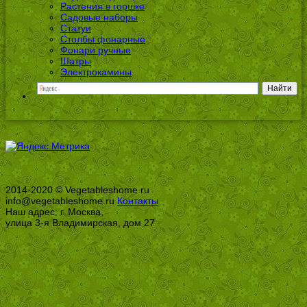
Растения в горшке
Садовые наборы
Статуи
Столбы фонарные
Фонари ручные
Шатры
Электрокамины
2014-2020 © Vegetableshome.ru
info@vegetableshome.ru
Контакты
Наш адрес: г. Москва,
улица 3-я Владимирская, дом 27