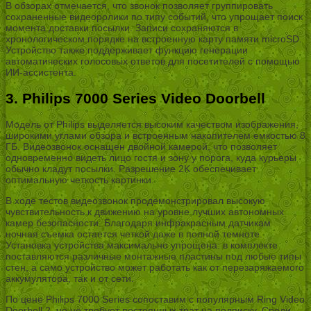
В обзорах отмечается, что звонок позволяет группировать
сохраненные видеоролики по типу событий, что упрощает поиск
момента доставки посылки. Записи сохраняются в
хронологическом порядке на встроенную карту памяти microSD.
Устройство также поддерживает функцию генерации
автоматических голосовых ответов для посетителей с помощью
ИИ-ассистента.
3. Philips 7000 Series Video Doorbell
Модель от Philips выделяется высоким качеством изображения,
широкими углами обзора и встроенным накопителем емкостью 8
ГБ. Видеозвонок оснащен двойной камерой, что позволяет
одновременно видеть лицо гостя и зону у порога, куда курьеры
обычно кладут посылки. Разрешение 2K обеспечивает
оптимальную четкость картинки.
В ходе тестов видеозвонок продемонстрировал высокую
чувствительность к движению на уровне лучших автономных
камер безопасности. Благодаря инфракрасным датчикам
ночная съемка остается четкой даже в полной темноте.
Установка устройства максимально упрощена: в комплекте
поставляются различные монтажные пластины под любые типы
стен, а само устройство может работать как от перезаряжаемого
аккумулятора, так и от сети.
По цене Philips 7000 Series сопоставим с популярным Ring Video
Doorbell 2, но не требует постоянных трат на подписку. Среди