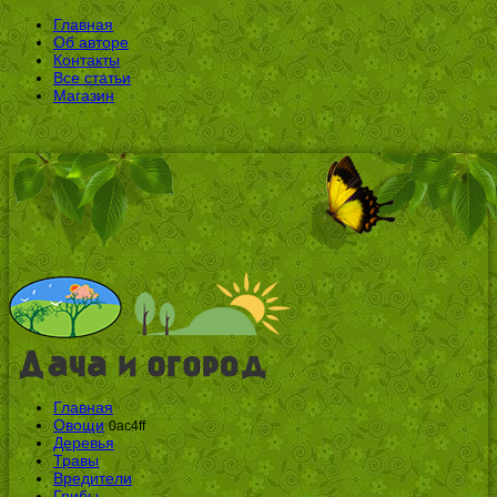
Главная
Об авторе
Контакты
Все статьи
Магазин
Главная
Овощи
0ac4ff
Деревья
Травы
Вредители
Грибы