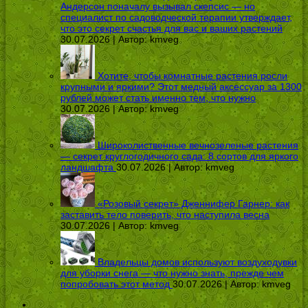
Андерсон поначалу вызывал скепсис — но
специалист по садоводческой терапии утверждает,
что это секрет счастья для вас и ваших растений
30.07.2026 | Автор:
kmveg
Хотите, чтобы комнатные растения росли
крупными и яркими? Этот медный аксессуар за 1300
рублей может стать именно тем, что нужно
30.07.2026 | Автор:
kmveg
Широколиственные вечнозеленые растения
— секрет круглогодичного сада: 8 сортов для яркого
ландшафта
30.07.2026 | Автор:
kmveg
«Розовый секрет» Дженнифер Гарнер: как
заставить тело поверить, что наступила весна
30.07.2026 | Автор:
kmveg
Владельцы домов используют воздуходувки
для уборки снега — что нужно знать, прежде чем
попробовать этот метод
30.07.2026 | Автор:
kmveg