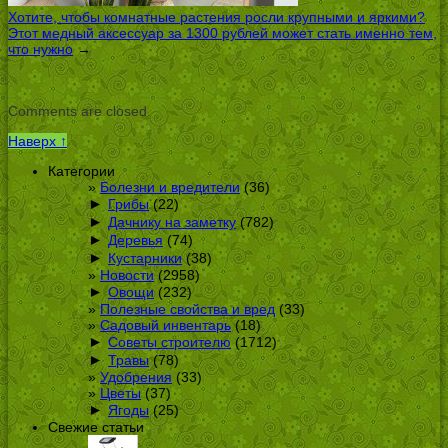
Хотите, чтобы комнатные растения росли крупными и яркими?
Этот медный аксессуар за 1300 рублей может стать именно тем,
что нужно
→
Comments are closed.
Наверх ↑
Категории
Болезни и вредители
(36)
►
Грибы
(22)
►
Дачнику на заметку
(782)
►
Деревья
(74)
►
Кустарники
(38)
Новости
(2958)
►
Овощи
(232)
Полезные свойства и вред
(33)
Садовый инвентарь
(18)
►
Советы строителю
(1712)
►
Травы
(78)
Удобрения
(33)
Цветы
(37)
►
Ягоды
(25)
Свежие статьи