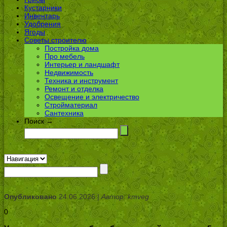
Кустарники
Инвентарь
Удобрения
Ягоды
Советы строителю
Постройка дома
Про мебель
Интерьер и ландшафт
Недвижимость
Техника и инструмент
Ремонт и отделка
Освещение и электричество
Стройматериал
Сантехника
Поиск →
Опубликовано
24.06.2026 |
Автор: kmveg
0