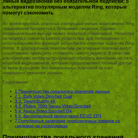
Умные видеозвонки без обязательной подписки: 5
альтернатив популярным моделям Ring, которые
помогут сэкономить
Во время крупных сезонных распродаж умные видеозвонки Ring
традиционно продаются с большими скидками. Однако
первоначальная выгода может оказаться обманчивой. Несмотря
на низкую стоимость самого устройства, для полноценного
использования его функций потребуется платная подписка Ring
Home. В долгосрочной перспективе регулярные платежи могут
существенно превысить стоимость самого гаджета. В качестве
альтернативы эксперты предлагают обратить внимание на пять
моделей видеозвонков, которые предоставляют полный доступ
ко всем функциям без ежемесячных платежей за счет
локального хранения данных.
Содержание
1
Преимущества локального хранения данных
2
1. Eufy Video Doorbell Dual
3
2. SwannBuddy 4K
4
3. Philips 7000 Series Video Doorbell
5
4. Aqara Video Doorbell G4
6
5. Беспроводной видеоглазок EZVIZ EP4
7
Популярные категории технологичных товаров со
скидками на распродажах
Преимущества локального хранения