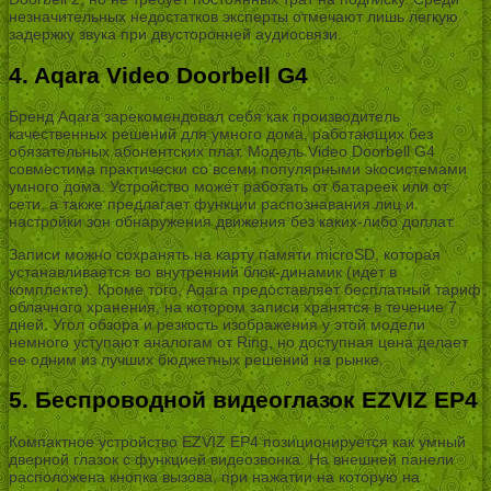
незначительных недостатков эксперты отмечают лишь легкую
задержку звука при двусторонней аудиосвязи.
4. Aqara Video Doorbell G4
Бренд Aqara зарекомендовал себя как производитель
качественных решений для умного дома, работающих без
обязательных абонентских плат. Модель Video Doorbell G4
совместима практически со всеми популярными экосистемами
умного дома. Устройство может работать от батареек или от
сети, а также предлагает функции распознавания лиц и
настройки зон обнаружения движения без каких-либо доплат.
Записи можно сохранять на карту памяти microSD, которая
устанавливается во внутренний блок-динамик (идет в
комплекте). Кроме того, Aqara предоставляет бесплатный тариф
облачного хранения, на котором записи хранятся в течение 7
дней. Угол обзора и резкость изображения у этой модели
немного уступают аналогам от Ring, но доступная цена делает
ее одним из лучших бюджетных решений на рынке.
5. Беспроводной видеоглазок EZVIZ EP4
Компактное устройство EZVIZ EP4 позиционируется как умный
дверной глазок с функцией видеозвонка. На внешней панели
расположена кнопка вызова, при нажатии на которую на