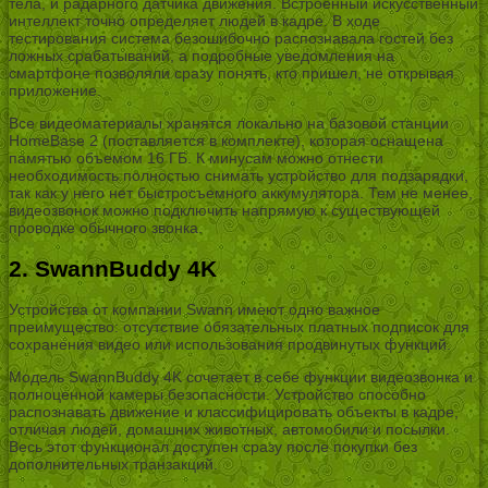
тела, и радарного датчика движения. Встроенный искусственный
интеллект точно определяет людей в кадре. В ходе
тестирования система безошибочно распознавала гостей без
ложных срабатываний, а подробные уведомления на
смартфоне позволяли сразу понять, кто пришел, не открывая
приложение.
Все видеоматериалы хранятся локально на базовой станции
HomeBase 2 (поставляется в комплекте), которая оснащена
памятью объемом 16 ГБ. К минусам можно отнести
необходимость полностью снимать устройство для подзарядки,
так как у него нет быстросъемного аккумулятора. Тем не менее,
видеозвонок можно подключить напрямую к существующей
проводке обычного звонка.
2. SwannBuddy 4K
Устройства от компании Swann имеют одно важное
преимущество: отсутствие обязательных платных подписок для
сохранения видео или использования продвинутых функций.
Модель SwannBuddy 4K сочетает в себе функции видеозвонка и
полноценной камеры безопасности. Устройство способно
распознавать движение и классифицировать объекты в кадре,
отличая людей, домашних животных, автомобили и посылки.
Весь этот функционал доступен сразу после покупки без
дополнительных транзакций.