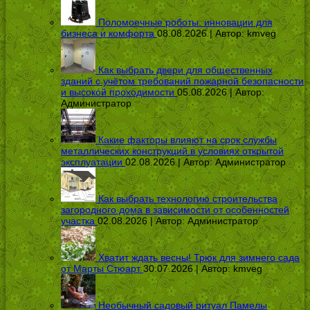
Поломоечные роботы: инновации для
бизнеса и комфорта
08.08.2026 | Автор:
kmveg
Как выбрать двери для общественных
зданий с учётом требований пожарной безопасности
и высокой проходимости
05.08.2026 | Автор:
Администратор
Какие факторы влияют на срок службы
металлических конструкций в условиях открытой
эксплуатации
02.08.2026 | Автор:
Администратор
Как выбрать технологию строительства
загородного дома в зависимости от особенностей
участка
02.08.2026 | Автор:
Администратор
Хватит ждать весны! Трюк для зимнего сада
от Марты Стюарт
30.07.2026 | Автор:
kmveg
Необычный садовый ритуал Памелы