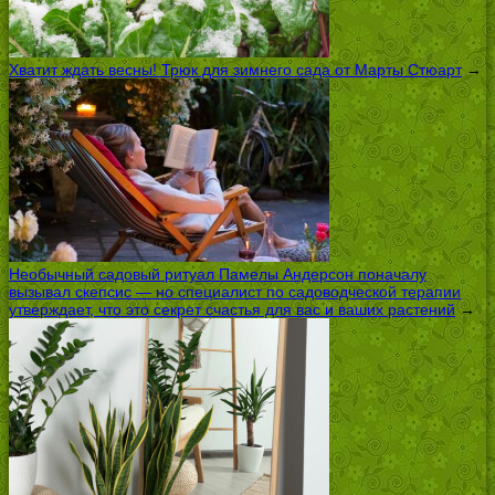
Хватит ждать весны! Трюк для зимнего сада от Марты Стюарт
→
Необычный садовый ритуал Памелы Андерсон поначалу
вызывал скепсис — но специалист по садоводческой терапии
утверждает, что это секрет счастья для вас и ваших растений
→