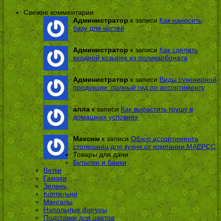
Свежие комментарии
Администратор
к записи
Как наносить
базу для ногтей
Администратор
к записи
Как сделать
входной козырек из поликарбоната
Администратор
к записи
Виды сувенирной
продукции: полный гид по ассортименту
алла
к записи
Как вырастить грушу в
домашних условиях
Максим
к записи
Обзор ассортимента
столешниц для кухни от компании МАЕРСС
Товары для дачи
Бутылки и банки
Ветки
Гамаки
Зелень
Коптильни
Мангалы
Напольные фигуры
Подставки для цветов