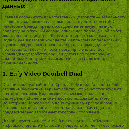
данных
Главная особенность представленных устройств — возможность
сохранять видеозаписи локально на карту памяти microSD.
Некоторые бренды предлагают дополнительную платную
подписку на облачный сервис, однако для полноценной работы
звонка она не требуется. Кроме того, многие современные
модели уже в базовой комплектации предлагают передовые
функции вроде распознавания лиц, за которые другие
производители обычно просят регулярную плату. Все
упомянутые устройства прошли детальное тестирование
экспертами и получили высокие оценки за надежность и
функциональность.
1. Eufy Video Doorbell Dual
Это стильное устройство от бренда Eufy представляет собой
отличный бюджетный вариант для тех, кто хочет отказаться от
платных подписок. Видеозвонок записывает ролики в
разрешении 2K, чего вполне достаточно для детального
мониторинга. Модель оснащена функциями распознавания
оставленных посылок и возможностью воспроизведения
предварительно записанных голосовых сообщений.
Для обнаружения посетителей используется комбинация
инфракрасного датчика, реагирующего на тепло человеческого