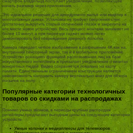
смартфон владельца поступает уведомление, позволяющее
начать разговор через приложение.
Это идеальное решение для арендуемого жилья или квартир в
многоэтажных домах. Установка не требует сверления стен:
достаточно выкрутить старый оптический глазок и закрепить на
его месте новое устройство. Весь процесс монтажа занимает не
более 10 минут, а при переезде гаджет можно легко
демонтировать без повреждения дверного полотна.
Камера передает четкое изображение в разрешении 4K как на
внутренний сенсорный экран, так и в мобильное приложение.
Устройство оснащено функцией распознавания лиц на базе
искусственного интеллекта и присылает уведомления о визитах
конкретных людей. Видео сохраняется локально на карту
памяти. Единственным ограничением конструкции является
невозможность направить камеру вертикально вниз для обзора
посылок на полу.
Популярные категории технологичных
товаров со скидками на распродажах
Помимо умных звонков, в периоды крупных распродаж
ритейлеры предлагают выгодные цены на следующие категории
устройств:
Умные колонки и медиаплееры для телевизоров
Портативная электроника и аксессуары