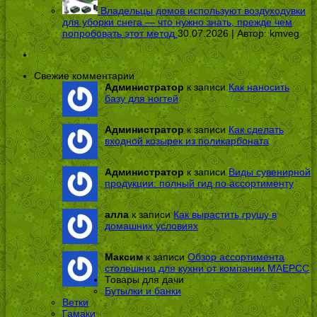
Владельцы домов используют воздуходувки
для уборки снега — что нужно знать, прежде чем
попробовать этот метод
30.07.2026 | Автор:
kmveg
Свежие комментарии
Администратор
к записи
Как наносить
базу для ногтей
Администратор
к записи
Как сделать
входной козырек из поликарбоната
Администратор
к записи
Виды сувенирной
продукции: полный гид по ассортименту
алла
к записи
Как вырастить грушу в
домашних условиях
Максим
к записи
Обзор ассортимента
столешниц для кухни от компании МАЕРСС
Товары для дачи
Бутылки и банки
Ветки
Гамаки