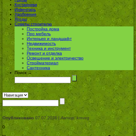
Кустарники
Инвентарь
Удобрения
Ягоды
Советы строителю
Постройка дома
Про мебель
Интерьер и ландшафт
Недвижимость
Техника и инструмент
Ремонт и отделка
Освещение и электричество
Стройматериал
Сантехника
Поиск →
Опубликовано
07.07.2026 |
Автор: kmveg
0