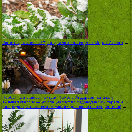
Хватит ждать весны! Трюк для зимнего сада от Марты Стюарт
→
Необычный садовый ритуал Памелы Андерсон поначалу
вызывал скепсис — но специалист по садоводческой терапии
утверждает, что это секрет счастья для вас и ваших растений
→