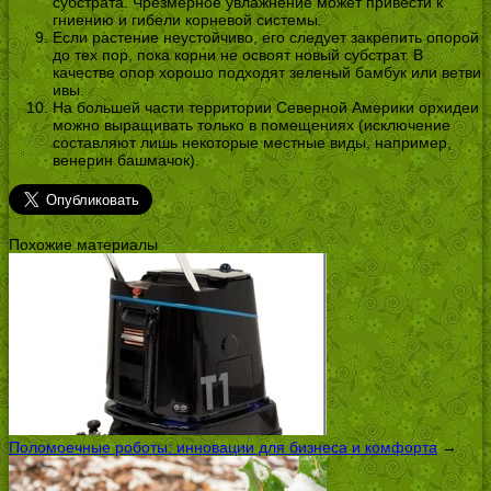
субстрата. Чрезмерное увлажнение может привести к
гниению и гибели корневой системы.
Если растение неустойчиво, его следует закрепить опорой
до тех пор, пока корни не освоят новый субстрат. В
качестве опор хорошо подходят зеленый бамбук или ветви
ивы.
На большей части территории Северной Америки орхидеи
можно выращивать только в помещениях (исключение
составляют лишь некоторые местные виды, например,
венерин башмачок).
Похожие материалы
Поломоечные роботы: инновации для бизнеса и комфорта
→