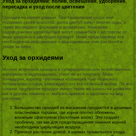
Уход за орхидеями: полив, освещение, удобрение,
пересадка и уход после цветения
Орхидеи не имеют равных. При правильном уходе они
поражают своей красотой, долго цветут, живут многие годы, а
также восхищают формами и ароматами. Немногие
садоводческие удовольствия могут сравниться с восторгом от
вида здоровых и цветущих орхидей. Ниже представлена вся
необходимая информация о выращивании этих растений и
уходе за ними.
Уход за орхидеями
Многие встречали орхидеи в супермаркетах или хозяйственных
магазинах и задумывались, стоит ли их покупать. Марк
Хачадурян, куратор тепличных коллекций Нью-Йоркского
ботанического сада, утверждает, что это отличный выбор. По его
словам, недорогие орхидеи имеют такие же шансы на развитие,
как и другие, главное — выбрать крепкое и здоровое на вид
растение.
Большинство орхидей из магазинов продаются в дешевых
пластиковых горшках, где корни плотно обложены
влажным сфагнумом (болотным мхом). Это создает
проблему, так как для предотвращения гниения корней
необходима циркуляция воздуха.
Принеся растение домой, в рамках правильного ухода