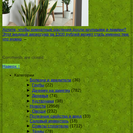
Хотите, чтобы комнатные растения росли крупными и яркими?
Этот медный аксессуар за 1300 рублей может стать именно тем,
что нужно
→
Comments are closed.
Наверх ↑
Категории
Болезни и вредители
(36)
►
Грибы
(22)
►
Дачнику на заметку
(782)
►
Деревья
(74)
►
Кустарники
(38)
Новости
(2958)
►
Овощи
(232)
Полезные свойства и вред
(33)
Садовый инвентарь
(18)
►
Советы строителю
(1712)
►
Травы
(78)