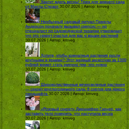
Хватит ждать весны! Трюк для зимнего сада
от Марты Стюарт
30.07.2026 | Автор:
kmveg
Необычный садовый ритуал Памелы
Андерсон поначалу вызывал скепсис — но
специалист по садоводческой терапии утверждает,
что это секрет счастья для вас и ваших растений
30.07.2026 | Автор:
kmveg
Хотите, чтобы комнатные растения росли
крупными и яркими? Этот медный аксессуар за 1300
рублей может стать именно тем, что нужно
30.07.2026 | Автор:
kmveg
Широколиственные вечнозеленые растения
— секрет круглогодичного сада: 8 сортов для яркого
ландшафта
30.07.2026 | Автор:
kmveg
«Розовый секрет» Дженнифер Гарнер: как
заставить тело поверить, что наступила весна
30.07.2026 | Автор:
kmveg