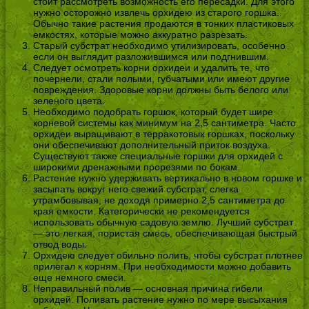
стоит рассмотреть возможность его пересадки. Для этого
нужно осторожно извлечь орхидею из старого горшка.
Обычно такие растения продаются в тонких пластиковых
емкостях, которые можно аккуратно разрезать.
Старый субстрат необходимо утилизировать, особенно
если он выглядит разложившимся или подгнившим.
Следует осмотреть корни орхидеи и удалить те, что
почернели, стали полыми, губчатыми или имеют другие
повреждения. Здоровые корни должны быть белого или
зеленого цвета.
Необходимо подобрать горшок, который будет шире
корневой системы как минимум на 2,5 сантиметра. Часто
орхидеи выращивают в терракотовых горшках, поскольку
они обеспечивают дополнительный приток воздуха.
Существуют также специальные горшки для орхидей с
широкими дренажными прорезями по бокам.
Растение нужно удерживать вертикально в новом горшке и
засыпать вокруг него свежий субстрат, слегка
утрамбовывая, не доходя примерно 2,5 сантиметра до
края емкости. Категорически не рекомендуется
использовать обычную садовую землю. Лучший субстрат
— это легкая, пористая смесь, обеспечивающая быстрый
отвод воды.
Орхидею следует обильно полить, чтобы субстрат плотнее
прилегал к корням. При необходимости можно добавить
еще немного смеси.
Неправильный полив — основная причина гибели
орхидей. Поливать растение нужно по мере высыхания