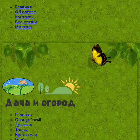
Главная
Об авторе
Контакты
Все статьи
Магазин
Главная
Овощи
0ac4ff
Деревья
Травы
Вредители
Грибы