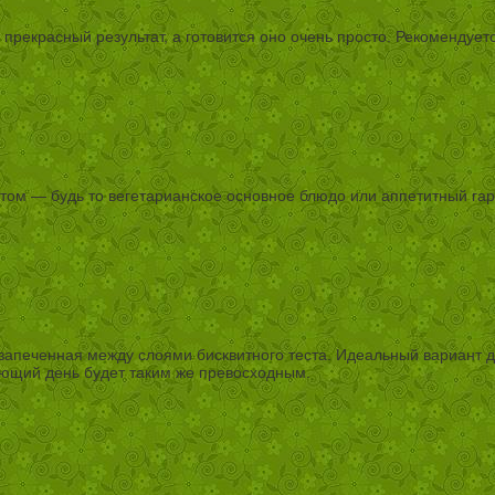
прекрасный результат, а готовится оно очень просто. Рекомендует
том — будь то вегетарианское основное блюдо или аппетитный гарн
запеченная между слоями бисквитного теста. Идеальный вариант д
ующий день будет таким же превосходным.