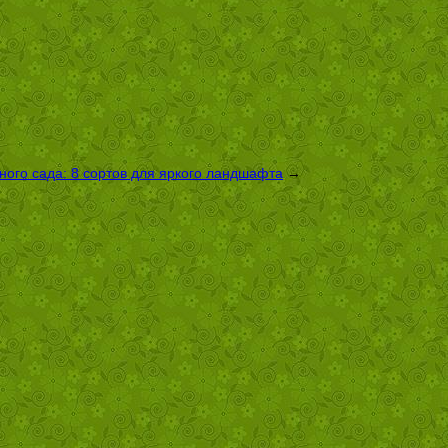
ого сада: 8 сортов для яркого ландшафта
→