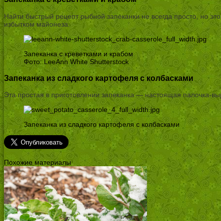
Найти быстрый рецепт рыбной запеканки не всегда просто, но это
избытком майонеза.
Запеканка с креветками и крабом
Фото: LeeAnn White Shutterstock
Запеканка из сладкого картофеля с колбасками
Эта простая в приготовлении запеканка — настоящая палочка-выру
Запеканка из сладкого картофеля с колбасками
Похожие материалы