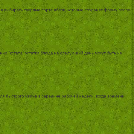
ся выбирать твердые сорта яблок, которые сохранят форму после
ир (кстати, остатки блюда на следующий день могут быть не
ля быстрого ужина в середине рабочей недели, когда времени