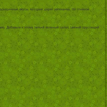
насыщенные вкусы, которые дарит запеканка. Но главное
ку. Добавьте к этому легкий зеленый салат, свежий хрустящий