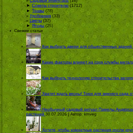
Садовый инвентарь
(18)
►
Советы строителю
(1712)
►
Травы
(78)
Удобрения
(33)
Цветы
(37)
►
Ягоды
(25)
Свежие статьи
Как выбрать двери для общественных зданий
Какие факторы влияют на срок службы металл
Как выбрать технологию строительства загоро
Хватит ждать весны! Трюк для зимнего сада 
Необычный садовый ритуал Памелы Андерсон п
растений
30.07.2026 | Автор:
kmveg
Хотите, чтобы комнатные растения росли кру