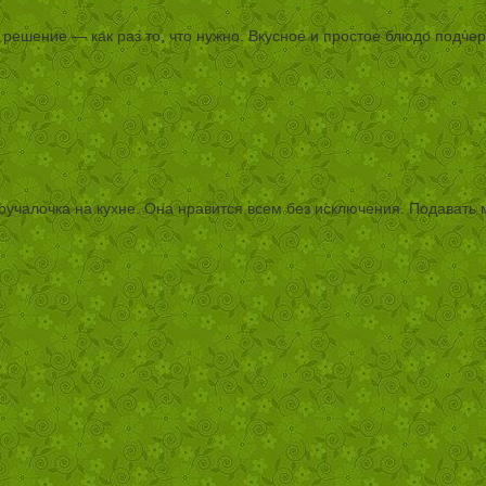
 решение — как раз то, что нужно. Вкусное и простое блюдо подче
чалочка на кухне. Она нравится всем без исключения. Подавать мо