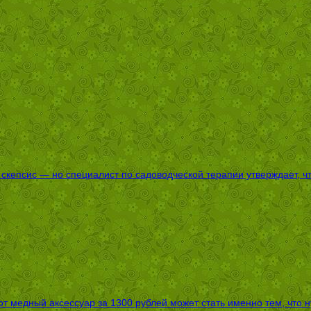
епсис — но специалист по садоводческой терапии утверждает, что
т медный аксессуар за 1300 рублей может стать именно тем, что 