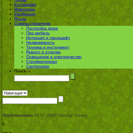
Кустарники
Инвентарь
Удобрения
Ягоды
Советы строителю
Постройка дома
Про мебель
Интерьер и ландшафт
Недвижимость
Техника и инструмент
Ремонт и отделка
Освещение и электричество
Стройматериал
Сантехника
Поиск →
Опубликовано
05.07.2026 |
Автор: kmveg
0