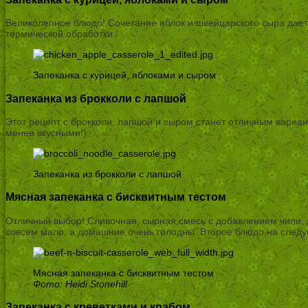
Великолепное блюдо! Сочетание яблок и швейцарского сыра дает 
термической обработки.
Запеканка с курицей, яблоками и сыром
Запеканка из брокколи с лапшой
Этот рецепт с брокколи, лапшой и сыром станет отличным вариан
менее вкусными!).
Запеканка из брокколи с лапшой
Мясная запеканка с бисквитным тестом
Отличный выбор! Сливочная, сырная смесь с добавлением чили, 
совсем мало, а домашние очень голодны. Второе блюдо на след
Мясная запеканка с бисквитным тестом
Фото: Heidi Stonehill
Запеканка с креветками и крабом