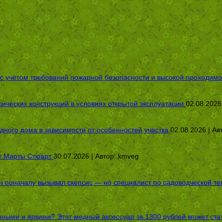
 с учётом требований пожарной безопасности и высокой проходимо
ических конструкций в условиях открытой эксплуатации
02.08.2026
дного дома в зависимости от особенностей участка
02.08.2026 | Ав
от Марты Стюарт
30.07.2026 | Автор:
kmveg
оначалу вызывал скепсис — но специалист по садоводческой терап
пными и яркими? Этот медный аксессуар за 1300 рублей может стат