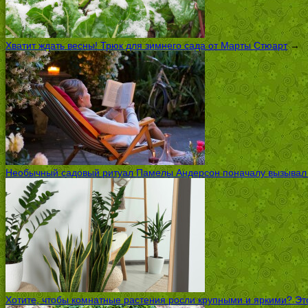
Хватит ждать весны! Трюк для зимнего сада от Марты Стюарт
→
Необычный садовый ритуал Памелы Андерсон поначалу вызывал ск
Хотите, чтобы комнатные растения росли крупными и яркими? Это