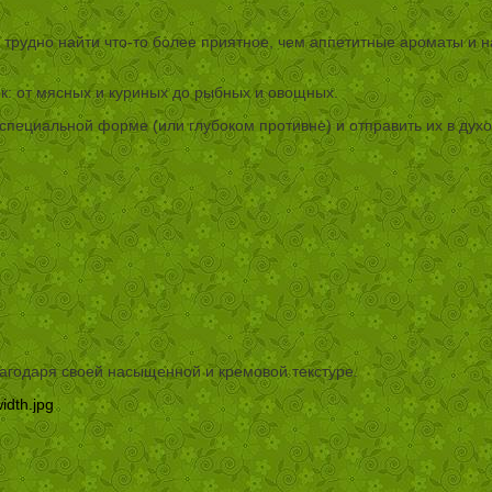
 трудно найти что-то более приятное, чем аппетитные ароматы и 
к: от мясных и куриных до рыбных и овощных.
специальной форме (или глубоком противне) и отправить их в духов
лагодаря своей насыщенной и кремовой текстуре.