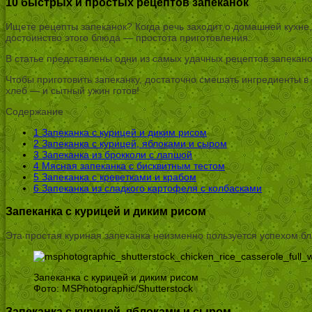
10 быстрых и простых рецептов запеканок
Ищете рецепты запеканок? Когда речь заходит о домашней кухне,
достоинство этого блюда — простота приготовления.
В статье представлены одни из самых удачных рецептов запекано
Чтобы приготовить запеканку, достаточно смешать ингредиенты в 
хлеб — и сытный ужин готов!
Содержание
1
Запеканка с курицей и диким рисом
2
Запеканка с курицей, яблоками и сыром
3
Запеканка из брокколи с лапшой
4
Мясная запеканка с бисквитным тестом
5
Запеканка с креветками и крабом
6
Запеканка из сладкого картофеля с колбасками
Запеканка с курицей и диким рисом
Эта простая куриная запеканка неизменно пользуется успехом б
Запеканка с курицей и диким рисом
Фото: MSPhotographic/Shutterstock
Запеканка с курицей, яблоками и сыром