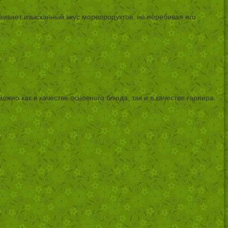
ркивает изысканный вкус морепродуктов, не перебивая его
жно как в качестве основного блюда, так и в качестве гарнира.