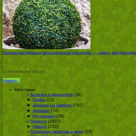
Широколиственные вечнозеленые растения — секрет круглогодичн
Comments are closed.
Наверх ↑
Категории
Болезни и вредители
(36)
►
Грибы
(22)
►
Дачнику на заметку
(782)
►
Деревья
(74)
►
Кустарники
(38)
Новости
(2957)
►
Овощи
(232)
Полезные свойства и вред
(33)