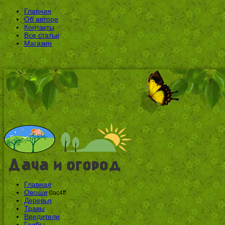
Главная
Об авторе
Контакты
Все статьи
Магазин
Главная
Овощи
0ac4ff
Деревья
Травы
Вредители
Грибы