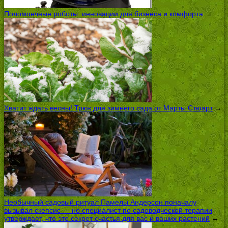
Поломоечные роботы: инновации для бизнеса и комфорта
→
Хватит ждать весны! Трюк для зимнего сада от Марты Стюарт
→
Необычный садовый ритуал Памелы Андерсон поначалу
вызывал скепсис — но специалист по садоводческой терапии
утверждает, что это секрет счастья для вас и ваших растений
→