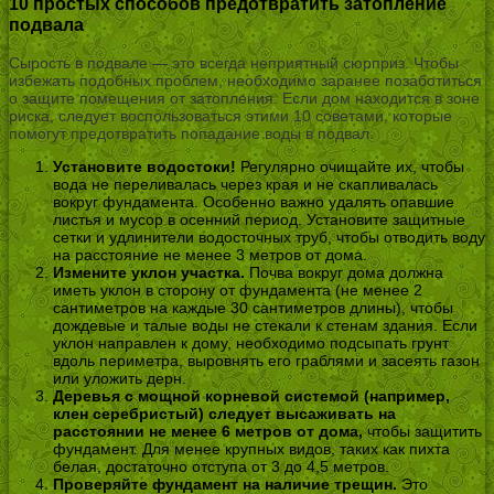
10 простых способов предотвратить затопление
подвала
Сырость в подвале — это всегда неприятный сюрприз. Чтобы
избежать подобных проблем, необходимо заранее позаботиться
о защите помещения от затопления. Если дом находится в зоне
риска, следует воспользоваться этими 10 советами, которые
помогут предотвратить попадание воды в подвал.
Установите водостоки!
Регулярно очищайте их, чтобы
вода не переливалась через края и не скапливалась
вокруг фундамента. Особенно важно удалять опавшие
листья и мусор в осенний период. Установите защитные
сетки и удлинители водосточных труб, чтобы отводить воду
на расстояние не менее 3 метров от дома.
Измените уклон участка.
Почва вокруг дома должна
иметь уклон в сторону от фундамента (не менее 2
сантиметров на каждые 30 сантиметров длины), чтобы
дождевые и талые воды не стекали к стенам здания. Если
уклон направлен к дому, необходимо подсыпать грунт
вдоль периметра, выровнять его граблями и засеять газон
или уложить дерн.
Деревья с мощной корневой системой (например,
клен серебристый) следует высаживать на
расстоянии не менее 6 метров от дома,
чтобы защитить
фундамент. Для менее крупных видов, таких как пихта
белая, достаточно отступа от 3 до 4,5 метров.
Проверяйте фундамент на наличие трещин.
Это