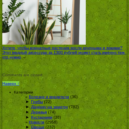
Хотите, чтобы комнатные растения росли крупными и яркими?
Этот медный аксессуар за 1300 рублей может стать именно тем,
что нужно
→
Comments are closed.
Наверх ↑
Категории
Болезни и вредители
(36)
►
Грибы
(22)
►
Дачнику на заметку
(782)
►
Деревья
(74)
►
Кустарники
(38)
Новости
(2958)
►
Овощи
(232)