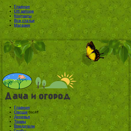
Главная
Об авторе
Контакты
Все статьи
Магазин
Главная
Овощи
0ac4ff
Деревья
Травы
Вредители
Грибы