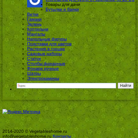
Товары для дачи
Бутылки и банки
Ветки
Гамаки
Зелень
Коптильни
Мангалы
Напольные фигуры
Подставки для цветов
Растения в горшке
Садовые наборы
Статуи
Столбы фонарные
Фонари ручные
Шатры
Электрокамины
2014-2020 © Vegetableshome.ru
info@vegetableshome.ru
Контакты