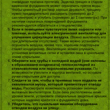
очевидная причина протечек. Заделка трещин в старом
каменном фундаменте может ограничить приток воды.
Чтобы цементный раствор хорошо держался, трещину
нужно предварительно расширить (примерно до 2
сантиметров) и углубить (примерно до 1 сантиметра). При
наличии серьезных повреждений фундамента
рекомендуется обратиться к специалистам.
Если в помещении чувствуется запах сырости или
плесени, используйте электрический вентилятор для
улучшения циркуляции воздуха.
(Важно выключать его
при длительном отсутствии). Также можно установить
осушитель воздуха; кроме того, хорошим подспорьем
станет кондиционер. Вентиляцию можно улучшить,
установив москитные сетки и оставляя окна в цокольном
этаже открытыми.
Оберните все трубы с холодной водой (они склонны
к образованию конденсата) теплоизоляцией из
стекловолокна или поролоновыми рукавами.
По
возможности утеплите и корпуса вентилей, но оставьте
ручки открытыми для доступа.
Следите за тем, чтобы в приямках окон подвала не
скапливался мусор, который препятствует отводу
воды.
Рассмотрите возможность установки оконных
вытяжных вентиляторов. Если окна расположены ниже
уровня земли, установите специальные защитные крышки,
которые надежно крепятся к фундаменту дома.
Убедитесь, что сушильная машина оборудована
отводом воздуха на улицу.