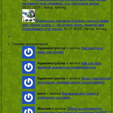
заставить тело поверить, что наступила весна
30.07.2026 | Автор:
kmveg
Владельцы домов используют воздуходувки
для уборки снега — что нужно знать, прежде чем
попробовать этот метод
30.07.2026 | Автор:
kmveg
Свежие комментарии
Администратор
к записи
Как наносить
базу для ногтей
Администратор
к записи
Как сделать
входной козырек из поликарбоната
Администратор
к записи
Виды сувенирной
продукции: полный гид по ассортименту
алла
к записи
Как вырастить грушу в
домашних условиях
Максим
к записи
Обзор ассортимента
столешниц для кухни от компании МАЕРСС