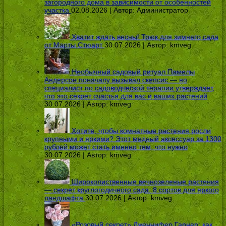
загородного дома в зависимости от особенностей
участка
02.08.2026 | Автор:
Администратор
Хватит ждать весны! Трюк для зимнего сада
от Марты Стюарт
30.07.2026 | Автор:
kmveg
Необычный садовый ритуал Памелы
Андерсон поначалу вызывал скепсис — но
специалист по садоводческой терапии утверждает,
что это секрет счастья для вас и ваших растений
30.07.2026 | Автор:
kmveg
Хотите, чтобы комнатные растения росли
крупными и яркими? Этот медный аксессуар за 1300
рублей может стать именно тем, что нужно
30.07.2026 | Автор:
kmveg
Широколиственные вечнозеленые растения
— секрет круглогодичного сада: 8 сортов для яркого
ландшафта
30.07.2026 | Автор:
kmveg
«Розовый секрет» Дженнифер Гарнер: как