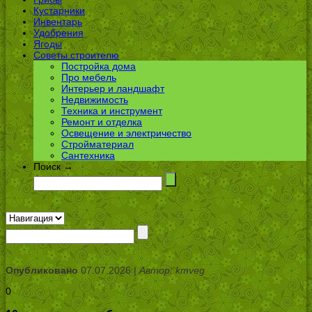
Кустарники
Инвентарь
Удобрения
Ягоды
Советы строителю
Постройка дома
Про мебель
Интерьер и ландшафт
Недвижимость
Техника и инструмент
Ремонт и отделка
Освещение и электричество
Стройматериал
Сантехника
Поиск →
Опубликовано
07.07.2026 |
Автор: kmveg
0