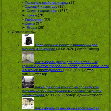
Полезные свойства и вред
(33)
Садовый инвентарь
(18)
►
Советы строителю
(1712)
►
Травы
(78)
Удобрения
(33)
Цветы
(37)
►
Ягоды
(25)
Свежие статьи
Поломоечные роботы: инновации для
бизнеса и комфорта
08.08.2026 | Автор:
kmveg
Как выбрать двери для общественных
зданий с учётом требований пожарной безопасности
и высокой проходимости
05.08.2026 | Автор:
Администратор
Какие факторы влияют на срок службы
металлических конструкций в условиях открытой
эксплуатации
02.08.2026 | Автор:
Администратор
Как выбрать технологию строительства