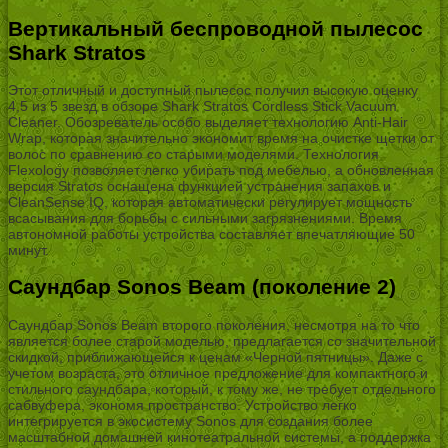
Вертикальный беспроводной пылесос
Shark Stratos
Этот отличный и доступный пылесос получил высокую оценку
4,5 из 5 звезд в обзоре Shark Stratos Cordless Stick Vacuum
Cleaner. Обозреватель особо выделяет технологию Anti-Hair
Wrap, которая значительно экономит время на очистке щетки от
волос по сравнению со старыми моделями. Технология
Flexology позволяет легко убирать под мебелью, а обновленная
версия Stratos оснащена функцией устранения запахов и
CleanSense IQ, которая автоматически регулирует мощность
всасывания для борьбы с сильными загрязнениями. Время
автономной работы устройства составляет впечатляющие 50
минут.
Саундбар Sonos Beam (поколение 2)
Саундбар Sonos Beam второго поколения, несмотря на то что
является более старой моделью, предлагается со значительной
скидкой, приближающейся к ценам «Черной пятницы». Даже с
учетом возраста, это отличное предложение для компактного и
стильного саундбара, который, к тому же, не требует отдельного
сабвуфера, экономя пространство. Устройство легко
интегрируется в экосистему Sonos для создания более
масштабной домашней кинотеатральной системы, а поддержка