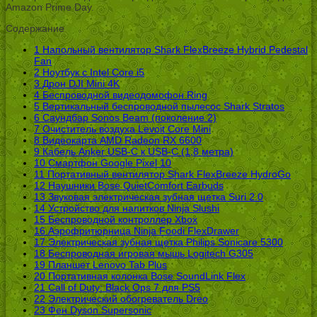
Amazon Prime Day.
Содержание
1
Напольный вентилятор Shark FlexBreeze Hybrid Pedestal
Fan
2
Ноутбук с Intel Core i5
3
Дрон DJI Mini 4K
4
Беспроводной видеодомофон Ring
5
Вертикальный беспроводной пылесос Shark Stratos
6
Саундбар Sonos Beam (поколение 2)
7
Очиститель воздуха Levoit Core Mini
8
Видеокарта AMD Radeon RX 6600
9
Кабель Anker USB-C к USB-C (1,8 метра)
10
Смартфон Google Pixel 10
11
Портативный вентилятор Shark FlexBreeze HydroGo
12
Наушники Bose QuietComfort Earbuds
13
Звуковая электрическая зубная щетка Suri 2.0
14
Устройство для напитков Ninja Slushi
15
Беспроводной контроллер Xbox
16
Аэрофритюрница Ninja Foodi FlexDrawer
17
Электрическая зубная щетка Philips Sonicare 5300
18
Беспроводная игровая мышь Logitech G305
19
Планшет Lenovo Tab Plus
20
Портативная колонка Bose SoundLink Flex
21
Call of Duty: Black Ops 7 для PS5
22
Электрический обогреватель Dreo
23
Фен Dyson Supersonic