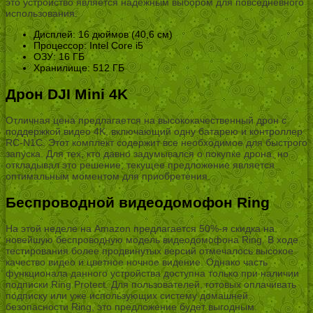
это устройство является надежным выбором для повседневного
использования.
Дисплей: 16 дюймов (40,6 см)
Процессор: Intel Core i5
ОЗУ: 16 ГБ
Хранилище: 512 ГБ
Дрон DJI Mini 4K
Отличная цена предлагается на высококачественный дрон с
поддержкой видео 4K, включающий одну батарею и контроллер
RC-N1C. Этот комплект содержит все необходимое для быстрого
запуска. Для тех, кто давно задумывался о покупке дрона, но
откладывал это решение, текущее предложение является
оптимальным моментом для приобретения.
Беспроводной видеодомофон Ring
На этой неделе на Amazon предлагается 50%-я скидка на
новейшую беспроводную модель видеодомофона Ring. В ходе
тестирования более продвинутых версий отмечалось высокое
качество видео и цветное ночное видение. Однако часть
функционала данного устройства доступна только при наличии
подписки Ring Protect. Для пользователей, готовых оплачивать
подписку или уже использующих систему домашней
безопасности Ring, это предложение будет выгодным.