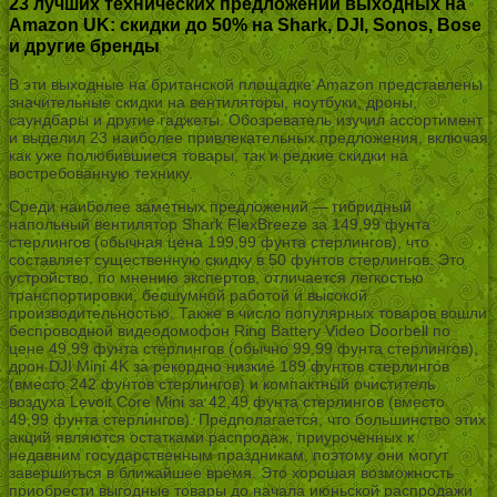
23 лучших технических предложений выходных на
Amazon UK: скидки до 50% на Shark, DJI, Sonos, Bose
и другие бренды
В эти выходные на британской площадке Amazon представлены
значительные скидки на вентиляторы, ноутбуки, дроны,
саундбары и другие гаджеты. Обозреватель изучил ассортимент
и выделил 23 наиболее привлекательных предложения, включая
как уже полюбившиеся товары, так и редкие скидки на
востребованную технику.
Среди наиболее заметных предложений — гибридный
напольный вентилятор Shark FlexBreeze за 149,99 фунта
стерлингов (обычная цена 199,99 фунта стерлингов), что
составляет существенную скидку в 50 фунтов стерлингов. Это
устройство, по мнению экспертов, отличается легкостью
транспортировки, бесшумной работой и высокой
производительностью. Также в число популярных товаров вошли
беспроводной видеодомофон Ring Battery Video Doorbell по
цене 49,99 фунта стерлингов (обычно 99,99 фунта стерлингов),
дрон DJI Mini 4K за рекордно низкие 189 фунтов стерлингов
(вместо 242 фунтов стерлингов) и компактный очиститель
воздуха Levoit Core Mini за 42,49 фунта стерлингов (вместо
49,99 фунта стерлингов). Предполагается, что большинство этих
акций являются остатками распродаж, приуроченных к
недавним государственным праздникам, поэтому они могут
завершиться в ближайшее время. Это хорошая возможность
приобрести выгодные товары до начала июньской распродажи