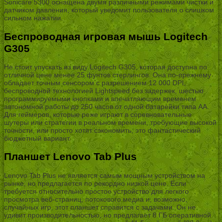
Sonicare 5300 оснащена двумя различными режимами чистки и
датчиком давления, который уведомит пользователя о слишком
сильном нажатии.
Беспроводная игровая мышь Logitech
G305
Не стоит упускать из виду Logitech G305, которая доступна по
отличной цене менее 25 фунтов стерлингов. Она по-прежнему
обладает точным сенсором с разрешением 12 000 DPI,
беспроводной технологией Lightspeed без задержек, шестью
программируемыми кнопками и впечатляющим временем
автономной работы до 250 часов от одной батарейки типа АА.
Для геймеров, которые реже играют в соревновательные
шутеры или стратегии в реальном времени, требующие высокой
точности, или просто хотят сэкономить, это фантастический
бюджетный вариант.
Планшет Lenovo Tab Plus
Lenovo Tab Plus не является самым мощным устройством на
рынке, но предлагается по рекордно низкой цене. Если
требуется относительно простое устройство для легкого
просмотра веб-страниц, потокового медиа и, возможно,
случайных игр, этот планшет справится с задачами. Он не
удивит производительностью, но предлагает 8 ГБ оперативной