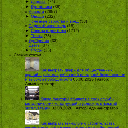
►
Деревья
(74)
►
Кустарники
(38)
Новости
(2957)
►
Овощи
(232)
Полезные свойства и вред
(33)
Садовый инвентарь
(18)
►
Советы строителю
(1712)
►
Травы
(78)
Удобрения
(33)
Цветы
(37)
►
Ягоды
(25)
Свежие статьи
Как выбрать двери для общественных
зданий с учётом требований пожарной безопасности
и высокой проходимости
05.08.2026 | Автор:
Администратор
Какие факторы влияют на срок службы
металлических конструкций в условиях открытой
эксплуатации
02.08.2026 | Автор:
Администратор
Как выбрать технологию строительства
загородного дома в зависимости от особенностей