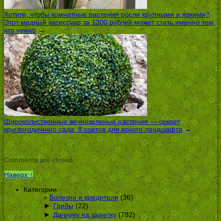
Хотите, чтобы комнатные растения росли крупными и яркими?
Этот медный аксессуар за 1300 рублей может стать именно тем,
что нужно
→
Широколиственные вечнозеленые растения — секрет
круглогодичного сада: 8 сортов для яркого ландшафта
→
Comments are closed.
Наверх ↑
Категории
Болезни и вредители
(36)
►
Грибы
(22)
►
Дачнику на заметку
(782)