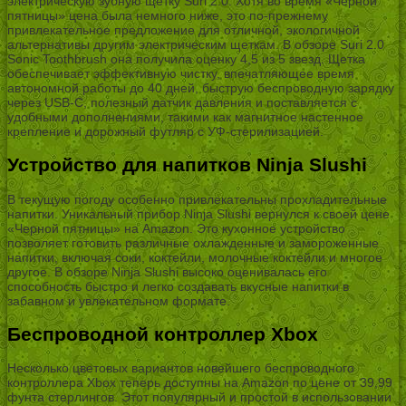
электрическую зубную щетку Suri 2.0. Хотя во время «Черной
пятницы» цена была немного ниже, это по-прежнему
привлекательное предложение для отличной, экологичной
альтернативы другим электрическим щеткам. В обзоре Suri 2.0
Sonic Toothbrush она получила оценку 4,5 из 5 звезд. Щетка
обеспечивает эффективную чистку, впечатляющее время
автономной работы до 40 дней, быструю беспроводную зарядку
через USB-C, полезный датчик давления и поставляется с
удобными дополнениями, такими как магнитное настенное
крепление и дорожный футляр с УФ-стерилизацией.
Устройство для напитков Ninja Slushi
В текущую погоду особенно привлекательны прохладительные
напитки. Уникальный прибор Ninja Slushi вернулся к своей цене
«Черной пятницы» на Amazon. Это кухонное устройство
позволяет готовить различные охлажденные и замороженные
напитки, включая соки, коктейли, молочные коктейли и многое
другое. В обзоре Ninja Slushi высоко оценивалась его
способность быстро и легко создавать вкусные напитки в
забавном и увлекательном формате.
Беспроводной контроллер Xbox
Несколько цветовых вариантов новейшего беспроводного
контроллера Xbox теперь доступны на Amazon по цене от 39,99
фунта стерлингов. Этот популярный и простой в использовании