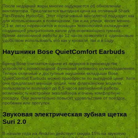
После недавней жары многие задумаются об обновлении
вентилятора. Предлагается выгодная цена на отличный Shark
FlexBreeze HydroGo. Этот портативный вентилятор подходит как
для использования в помещении, так и на улице, весит менее
2,1 кг, легко переносится и оснащен технологией охлаждения,
создающей ультратонкие капли для освежающего тумана.
Время автономной работы до 12 часов позволяет с одинаковым
удобством использовать его как у кровати, так и в саду.
Наушники Bose QuietComfort Earbuds
Бренд Bose считается одним из лидеров в производстве
устройств с превосходной функцией активного шумоподавления.
Теперь отличные и доступные наушники-вкладыши Bose
QuietComfort Earbuds можно приобрести по выгодной цене. Хотя
они предлагают меньше опций, чем флагманские модели,
пользователи получают до 8,5 часов автономной работы,
возможность настройки эквалайзера и очень комфортную
посадку. Они значительно повысят удовольствие от поездок,
пробежек или прогулок.
Звуковая электрическая зубная щетка
Suri 2.0
В начале года на Amazon действует скидка 15% на звуковую