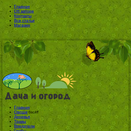
Главная
Об авторе
Контакты
Все статьи
Магазин
Главная
Овощи
0ac4ff
Деревья
Травы
Вредители
Грибы