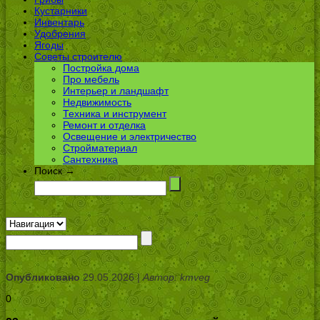
Кустарники
Инвентарь
Удобрения
Ягоды
Советы строителю
Постройка дома
Про мебель
Интерьер и ландшафт
Недвижимость
Техника и инструмент
Ремонт и отделка
Освещение и электричество
Стройматериал
Сантехника
Поиск →
Опубликовано
29.05.2026 |
Автор: kmveg
0