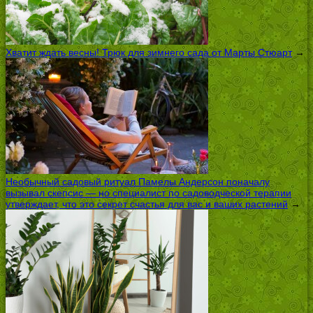
Хватит ждать весны! Трюк для зимнего сада от Марты Стюарт
→
Необычный садовый ритуал Памелы Андерсон поначалу
вызывал скепсис — но специалист по садоводческой терапии
утверждает, что это секрет счастья для вас и ваших растений
→