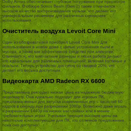
Dolby Atmos обеспечивает глубокое погружение при просмотре
фильмов. В обзоре Sonos Beam (Gen 2) также отмечается
высокое качество воспроизведения музыки, что делает его
универсальным решением для различных сценариев
использования.
Очиститель воздуха Levoit Core Mini
Один из обозревателей приобрел Levoit Core Mini для
использования в новом доме с целью устранения пыли и
мусора, а также как эффективное средство при аллергии.
Отмечается, что компактные размеры и тихая работа делают
его идеальным для различных помещений, включая гостиные и
спальни. Теперь устройство доступно со скидкой 20%, что
делает его весьма доступным.
Видеокарта AMD Radeon RX 6600
Представлена рекордно низкая цена на надежную бюджетную
видеокарту. Она идеально подходит для игровых ПК,
предназначенных для запуска современных игр с частотой 60
кадров в секунду при разрешении 1080p. Возможно даже играть
в разрешении 1440p на низких настройках или в менее
требовательных играх. Учитывая текущие высокие цены на
некоторые комплектующие для ПК, это отличное предложение,
пока оно доступно.