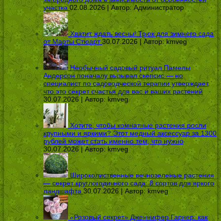
участка
02.08.2026 | Автор:
Администратор
Хватит ждать весны! Трюк для зимнего сада
от Марты Стюарт
30.07.2026 | Автор:
kmveg
Необычный садовый ритуал Памелы
Андерсон поначалу вызывал скепсис — но
специалист по садоводческой терапии утверждает,
что это секрет счастья для вас и ваших растений
30.07.2026 | Автор:
kmveg
Хотите, чтобы комнатные растения росли
крупными и яркими? Этот медный аксессуар за 1300
рублей может стать именно тем, что нужно
30.07.2026 | Автор:
kmveg
Широколиственные вечнозеленые растения
— секрет круглогодичного сада: 8 сортов для яркого
ландшафта
30.07.2026 | Автор:
kmveg
«Розовый секрет» Дженнифер Гарнер: как