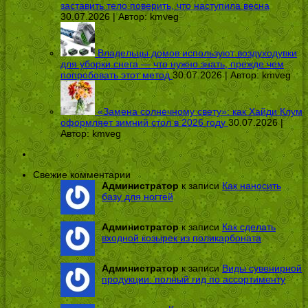
заставить тело поверить, что наступила весна
30.07.2026 | Автор:
kmveg
Владельцы домов используют воздуходувки
для уборки снега — что нужно знать, прежде чем
попробовать этот метод
30.07.2026 | Автор:
kmveg
«Замена солнечному свету»: как Хайди Клум
оформляет зимний стол в 2026 году
30.07.2026 |
Автор:
kmveg
Свежие комментарии
Администратор
к записи
Как наносить
базу для ногтей
Администратор
к записи
Как сделать
входной козырек из поликарбоната
Администратор
к записи
Виды сувенирной
продукции: полный гид по ассортименту