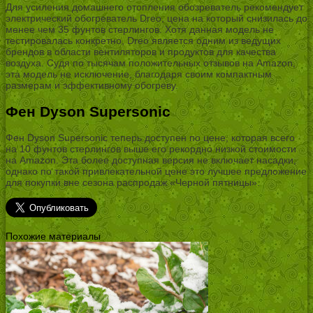
Для усиления домашнего отопления обозреватель рекомендует
электрический обогреватель Dreo, цена на который снизилась до
менее чем 35 фунтов стерлингов. Хотя данная модель не
тестировалась конкретно, Dreo является одним из ведущих
брендов в области вентиляторов и продуктов для качества
воздуха. Судя по тысячам положительных отзывов на Amazon,
эта модель не исключение, благодаря своим компактным
размерам и эффективному обогреву.
Фен Dyson Supersonic
Фен Dyson Supersonic теперь доступен по цене, которая всего
на 10 фунтов стерлингов выше его рекордно низкой стоимости
на Amazon. Эта более доступная версия не включает насадки,
однако по такой привлекательной цене это лучшее предложение
для покупки вне сезона распродаж «Черной пятницы».
Похожие материалы