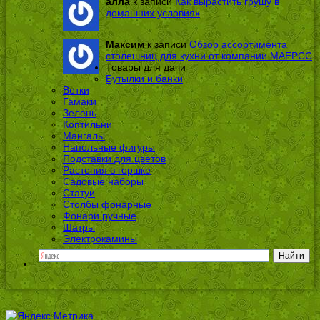
алла
к записи
Как вырастить грушу в
домашних условиях
Максим
к записи
Обзор ассортимента
столешниц для кухни от компании МАЕРСС
Товары для дачи
Бутылки и банки
Ветки
Гамаки
Зелень
Коптильни
Мангалы
Напольные фигуры
Подставки для цветов
Растения в горшке
Садовые наборы
Статуи
Столбы фонарные
Фонари ручные
Шатры
Электрокамины