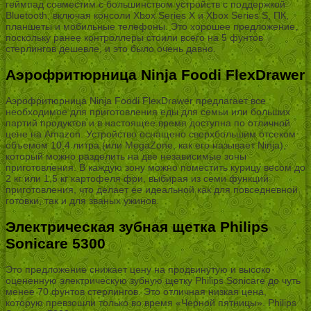
геймпад совместим с большинством устройств с поддержкой
Bluetooth, включая консоли Xbox Series X и Xbox Series S, ПК,
планшеты и мобильные телефоны. Это хорошее предложение,
поскольку ранее контроллеры стоили всего на 5 фунтов
стерлингов дешевле, и это было очень давно.
Аэрофритюрница Ninja Foodi FlexDrawer
Аэрофритюрница Ninja Foodi FlexDrawer предлагает все
необходимое для приготовления еды для семьи или больших
партий продуктов и в настоящее время доступна по отличной
цене на Amazon. Устройство оснащено сверхбольшим отсеком
объемом 10,4 литра (или MegaZone, как его называет Ninja),
который можно разделить на две независимые зоны
приготовления. В каждую зону можно поместить курицу весом до
2 кг или 1,5 кг картофеля фри, выбирая из семи функций
приготовления, что делает ее идеальной как для повседневной
готовки, так и для званых ужинов.
Электрическая зубная щетка Philips
Sonicare 5300
Это предложение снижает цену на продвинутую и высоко
оцененную электрическую зубную щетку Philips Sonicare до чуть
менее 70 фунтов стерлингов. Это отличная низкая цена,
которую превзошли только во время «Черной пятницы». Philips