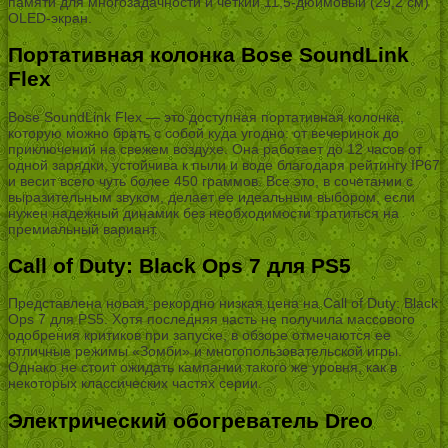
памяти для многозадачности и четкий 11,5-дюймовый (29,2 см)
OLED-экран.
Портативная колонка Bose SoundLink
Flex
Bose SoundLink Flex — это доступная портативная колонка,
которую можно брать с собой куда угодно: от вечеринок до
приключений на свежем воздухе. Она работает до 12 часов от
одной зарядки, устойчива к пыли и воде благодаря рейтингу IP67
и весит всего чуть более 450 граммов. Все это, в сочетании с
выразительным звуком, делает ее идеальным выбором, если
нужен надежный динамик без необходимости тратиться на
премиальный вариант.
Call of Duty: Black Ops 7 для PS5
Представлена новая, рекордно низкая цена на Call of Duty: Black
Ops 7 для PS5. Хотя последняя часть не получила массового
одобрения критиков при запуске, в обзоре отмечаются ее
отличные режимы «Зомби» и многопользовательской игры.
Однако не стоит ожидать кампании такого же уровня, как в
некоторых классических частях серии.
Электрический обогреватель Dreo