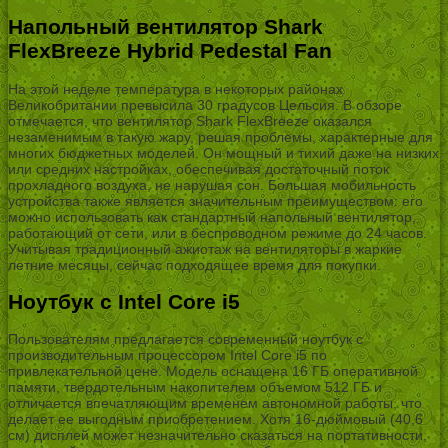
Напольный вентилятор Shark
FlexBreeze Hybrid Pedestal Fan
На этой неделе температура в некоторых районах
Великобритании превысила 30 градусов Цельсия. В обзоре
отмечается, что вентилятор Shark FlexBreeze оказался
незаменимым в такую жару, решая проблемы, характерные для
многих бюджетных моделей. Он мощный и тихий даже на низких
или средних настройках, обеспечивая достаточный поток
прохладного воздуха, не нарушая сон. Большая мобильность
устройства также является значительным преимуществом: его
можно использовать как стандартный напольный вентилятор,
работающий от сети, или в беспроводном режиме до 24 часов.
Учитывая традиционный ажиотаж на вентиляторы в жаркие
летние месяцы, сейчас подходящее время для покупки.
Ноутбук с Intel Core i5
Пользователям предлагается современный ноутбук с
производительным процессором Intel Core i5 по
привлекательной цене. Модель оснащена 16 ГБ оперативной
памяти, твердотельным накопителем объемом 512 ГБ и
отличается впечатляющим временем автономной работы, что
делает ее выгодным приобретением. Хотя 16-дюймовый (40,6
см) дисплей может незначительно сказаться на портативности,