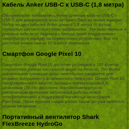
Кабель Anker USB-C к USB-C (1,8 метра)
Обозревателю требовались более длинные кабели USB-C к
USB-C для комфортной игры на Steam Deck во время зарядки.
Набор из двух кабелей Anker длиной 1,8 метра (6 футов)
полностью соответствует этим требованиям. Эти качественные и
длинные кабели от надежного бренда также поддерживают
сверхбыструю зарядку на совместимых устройствах. Все это
доступно менее чем за 10 фунтов стерлингов.
Смартфон Google Pixel 10
Смартфон Google Pixel 10 доступен со скидкой в 150 фунтов
стерлингов в рамках пасхальной акции на Amazon. Это более
значительное снижение цены, чем обычно ожидается для
недавно выпущенного флагманского телефона. Google Pixel 10,
представленный в августе, оснащен превосходным 6,3-
дюймовым (16 см) дисплеем, компактным корпусом,
увеличенным временем автономной работы, новой
телефотокамерой и поддержкой магнитных аксессуаров
PixelSnap. Такая крупная скидка вскоре после запуска является
редким явлением.
Портативный вентилятор Shark
FlexBreeze HydroGo