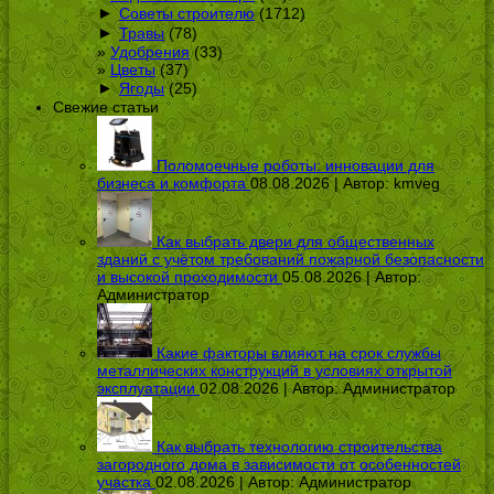
►
Советы строителю
(1712)
►
Травы
(78)
Удобрения
(33)
Цветы
(37)
►
Ягоды
(25)
Свежие статьи
Поломоечные роботы: инновации для
бизнеса и комфорта
08.08.2026 | Автор:
kmveg
Как выбрать двери для общественных
зданий с учётом требований пожарной безопасности
и высокой проходимости
05.08.2026 | Автор:
Администратор
Какие факторы влияют на срок службы
металлических конструкций в условиях открытой
эксплуатации
02.08.2026 | Автор:
Администратор
Как выбрать технологию строительства
загородного дома в зависимости от особенностей
участка
02.08.2026 | Автор:
Администратор