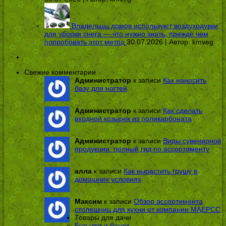
Владельцы домов используют воздуходувки
для уборки снега — что нужно знать, прежде чем
попробовать этот метод
30.07.2026 | Автор:
kmveg
Свежие комментарии
Администратор
к записи
Как наносить
базу для ногтей
Администратор
к записи
Как сделать
входной козырек из поликарбоната
Администратор
к записи
Виды сувенирной
продукции: полный гид по ассортименту
алла
к записи
Как вырастить грушу в
домашних условиях
Максим
к записи
Обзор ассортимента
столешниц для кухни от компании МАЕРСС
Товары для дачи
Бутылки и банки