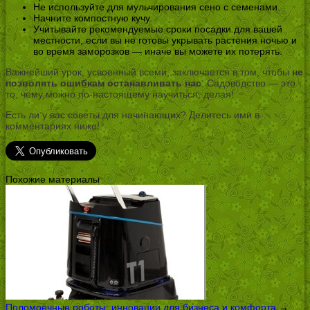
Не используйте для мульчирования сено с семенами.
Начните компостную кучу.
Учитывайте рекомендуемые сроки посадки для вашей
местности, если вы не готовы укрывать растения ночью и
во время заморозков — иначе вы можете их потерять.
Важнейший урок, усвоенный всеми, заключается в том, чтобы
не
позволять ошибкам останавливать нас
. Садоводство — это
то, чему можно по-настоящему научиться, делая!
Есть ли у вас советы для начинающих? Делитесь ими в
комментариях ниже!
Похожие материалы
Поломоечные роботы: инновации для бизнеса и комфорта
→