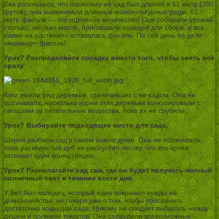
Ева рассказала, что поскольку её сад был длиной в 61 метр (200
футов), она высаживала длинные монокультурные ряды. 61
метр фасоли — это огромное количество! Они собирали урожай
столько, сколько могли, приглашали соседей для сбора, и всё
равно на растениях оставалась фасоль. По сей день её дети
ненавидят фасоль!
Урок? Распределяйте посадку вместо того, чтобы сеять всё
сразу.
Кэти имела ряд деревьев, граничивших с её садом. Она не
осознавала, насколько корни этих деревьев конкурировали с
овощами за питательные вещества, пока их не срубили.
Урок? Выбирайте подходящее место для сада.
Шэрон разбила сад в своём новом доме. Она не осознавала,
пока раскидистый дуб не распустил листву, что его крона
затеняет один конец грядки.
Урок? Располагайте сад там, где он будет получать полный
солнечный свет в течение всего дня.
У Бет был колодец, который едва покрывал нужды её
домохозяйства, не говоря уже о том, чтобы обеспечить
достаточно воды для сада. Никому не следует выбирать между
душем и поливом томатов! Она соорудила всевозможные