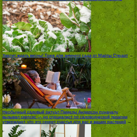
Хватит ждать весны! Трюк для зимнего сада от Марты Стюарт
→
Необычный садовый ритуал Памелы Андерсон поначалу
вызывал скепсис — но специалист по садоводческой терапии
утверждает, что это секрет счастья для вас и ваших растений
→