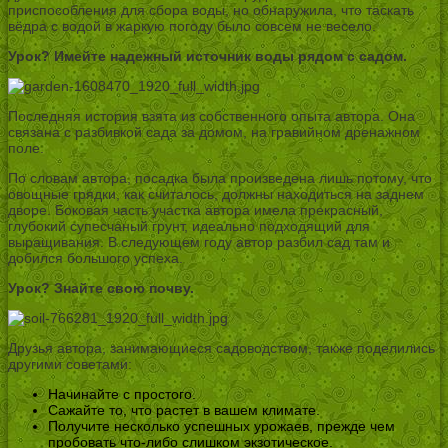
приспособления для сбора воды, но обнаружила, что таскать
вёдра с водой в жаркую погоду было совсем не весело.
Урок? Имейте надежный источник воды рядом с садом.
Последняя история взята из собственного опыта автора. Она
связана с разбивкой сада за домом, на гравийном дренажном
поле.
По словам автора, посадка была произведена лишь потому, что
овощные грядки, как считалось, должны находиться на заднем
дворе. Боковая часть участка автора имела прекрасный,
глубокий супесчаный грунт, идеально подходящий для
выращивания. В следующем году автор разбил сад там и
добился большого успеха.
Урок? Знайте свою почву.
Друзья автора, занимающиеся садоводством, также поделились
другими советами:
Начинайте с простого.
Сажайте то, что растет в вашем климате.
Получите несколько успешных урожаев, прежде чем
пробовать что-либо слишком экзотическое.