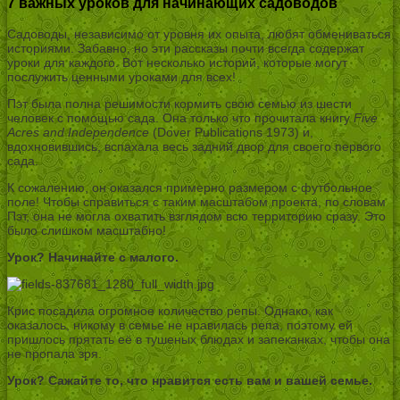
7 важных уроков для начинающих садоводов
Садоводы, независимо от уровня их опыта, любят обмениваться
историями. Забавно, но эти рассказы почти всегда содержат
уроки для каждого. Вот несколько историй, которые могут
послужить ценными уроками для всех!
Пэт была полна решимости кормить свою семью из шести
человек с помощью сада. Она только что прочитала книгу
Five
Acres and Independence
(Dover Publications 1973) и,
вдохновившись, вспахала весь задний двор для своего первого
сада.
К сожалению, он оказался примерно размером с футбольное
поле! Чтобы справиться с таким масштабом проекта, по словам
Пэт, она не могла охватить взглядом всю территорию сразу. Это
было слишком масштабно!
Урок?
Начинайте с малого
.
Крис посадила огромное количество репы. Однако, как
оказалось, никому в семье не нравилась репа, поэтому ей
пришлось прятать её в тушеных блюдах и запеканках, чтобы она
не пропала зря.
Урок? Сажайте то, что нравится есть вам и вашей семье.