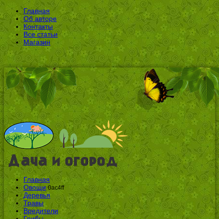
Главная
Об авторе
Контакты
Все статьи
Магазин
Главная
Овощи
0ac4ff
Деревья
Травы
Вредители
Грибы