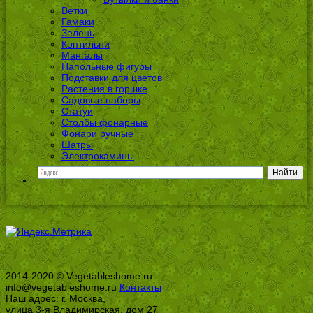
Ветки
Гамаки
Зелень
Коптильни
Мангалы
Напольные фигуры
Подставки для цветов
Растения в горшке
Садовые наборы
Статуи
Столбы фонарные
Фонари ручные
Шатры
Электрокамины
2014-2020 © Vegetableshome.ru
info@vegetableshome.ru
Контакты
Наш адрес: г. Москва,
улица 3-я Владимирская, дом 27