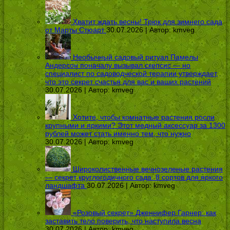
Хватит ждать весны! Трюк для зимнего сада
от Марты Стюарт
30.07.2026 | Автор:
kmveg
Необычный садовый ритуал Памелы
Андерсон поначалу вызывал скепсис — но
специалист по садоводческой терапии утверждает,
что это секрет счастья для вас и ваших растений
30.07.2026 | Автор:
kmveg
Хотите, чтобы комнатные растения росли
крупными и яркими? Этот медный аксессуар за 1300
рублей может стать именно тем, что нужно
30.07.2026 | Автор:
kmveg
Широколиственные вечнозеленые растения
— секрет круглогодичного сада: 8 сортов для яркого
ландшафта
30.07.2026 | Автор:
kmveg
«Розовый секрет» Дженнифер Гарнер: как
заставить тело поверить, что наступила весна
30.07.2026 | Автор:
kmveg