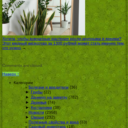
Хотите, чтобы комнатные растения росли крупными и яркими?
Этот медный аксессуар за 1300 рублей может стать именно тем,
что нужно
→
Comments are closed.
Наверх ↑
Категории
Болезни и вредители
(36)
►
Грибы
(22)
►
Дачнику на заметку
(782)
►
Деревья
(74)
►
Кустарники
(38)
Новости
(2958)
►
Овощи
(232)
Полезные свойства и вред
(33)
Садовый инвентарь
(18)