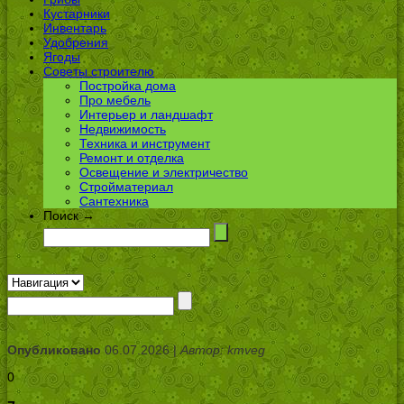
Кустарники
Инвентарь
Удобрения
Ягоды
Советы строителю
Постройка дома
Про мебель
Интерьер и ландшафт
Недвижимость
Техника и инструмент
Ремонт и отделка
Освещение и электричество
Стройматериал
Сантехника
Поиск →
Опубликовано
06.07.2026 |
Автор: kmveg
0