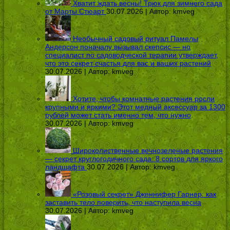
Хватит ждать весны! Трюк для зимнего сада
от Марты Стюарт
30.07.2026 | Автор:
kmveg
Необычный садовый ритуал Памелы
Андерсон поначалу вызывал скепсис — но
специалист по садоводческой терапии утверждает,
что это секрет счастья для вас и ваших растений
30.07.2026 | Автор:
kmveg
Хотите, чтобы комнатные растения росли
крупными и яркими? Этот медный аксессуар за 1300
рублей может стать именно тем, что нужно
30.07.2026 | Автор:
kmveg
Широколиственные вечнозеленые растения
— секрет круглогодичного сада: 8 сортов для яркого
ландшафта
30.07.2026 | Автор:
kmveg
«Розовый секрет» Дженнифер Гарнер: как
заставить тело поверить, что наступила весна
30.07.2026 | Автор:
kmveg