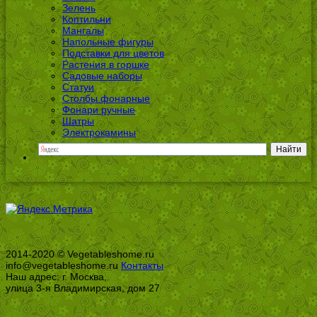
Зелень
Коптильни
Мангалы
Напольные фигуры
Подставки для цветов
Растения в горшке
Садовые наборы
Статуи
Столбы фонарные
Фонари ручные
Шатры
Электрокамины
2014-2020 © Vegetableshome.ru
info@vegetableshome.ru
Контакты
Наш адрес: г. Москва,
улица 3-я Владимирская, дом 27