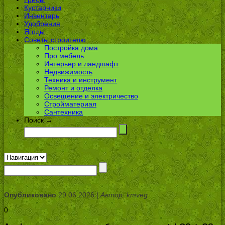
Кустарники
Инвентарь
Удобрения
Ягоды
Советы строителю
Постройка дома
Про мебель
Интерьер и ландшафт
Недвижимость
Техника и инструмент
Ремонт и отделка
Освещение и электричество
Стройматериал
Сантехника
Поиск →
Опубликовано
29.06.2026 |
Автор: kmveg
0