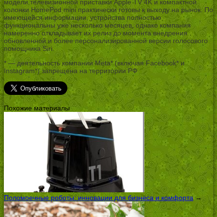
модели телевизионной приставки Apple TV 4K и компактной
колонки HomePod mini практически готовы к выходу на рынок. По
имеющейся информации, устройства полностью
функциональны уже несколько месяцев, однако компания
намеренно откладывает их релиз до момента внедрения
обновленной и более персонализированной версии голосового
помощника Siri.
* — деятельность компании Meta* (включая Facebook* и
Instagram*) запрещена на территории РФ
Похожие материалы
Поломоечные роботы: инновации для бизнеса и комфорта
→