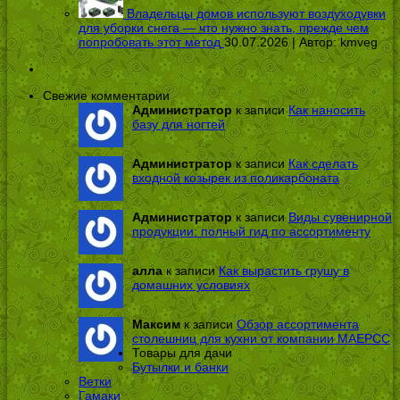
Владельцы домов используют воздуходувки
для уборки снега — что нужно знать, прежде чем
попробовать этот метод
30.07.2026 | Автор:
kmveg
Свежие комментарии
Администратор
к записи
Как наносить
базу для ногтей
Администратор
к записи
Как сделать
входной козырек из поликарбоната
Администратор
к записи
Виды сувенирной
продукции: полный гид по ассортименту
алла
к записи
Как вырастить грушу в
домашних условиях
Максим
к записи
Обзор ассортимента
столешниц для кухни от компании МАЕРСС
Товары для дачи
Бутылки и банки
Ветки
Гамаки