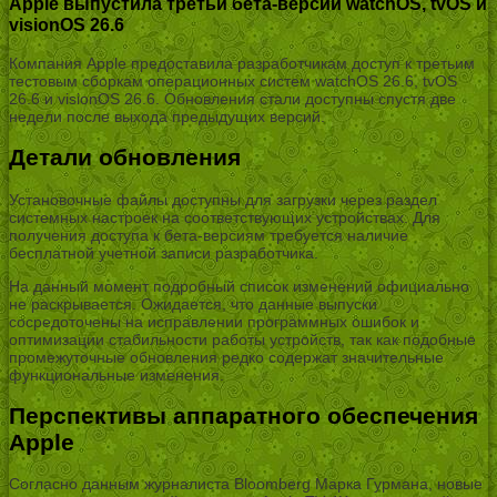
Apple выпустила третьи бета-версии watchOS, tvOS и
visionOS 26.6
Компания Apple предоставила разработчикам доступ к третьим
тестовым сборкам операционных систем watchOS 26.6, tvOS
26.6 и visionOS 26.6. Обновления стали доступны спустя две
недели после выхода предыдущих версий.
Детали обновления
Установочные файлы доступны для загрузки через раздел
системных настроек на соответствующих устройствах. Для
получения доступа к бета-версиям требуется наличие
бесплатной учетной записи разработчика.
На данный момент подробный список изменений официально
не раскрывается. Ожидается, что данные выпуски
сосредоточены на исправлении программных ошибок и
оптимизации стабильности работы устройств, так как подобные
промежуточные обновления редко содержат значительные
функциональные изменения.
Перспективы аппаратного обеспечения
Apple
Согласно данным журналиста Bloomberg Марка Гурмана, новые