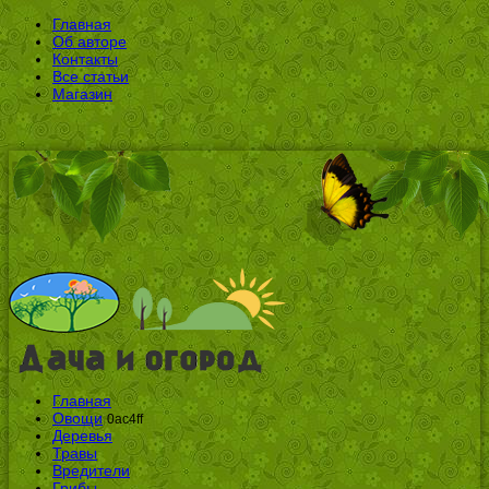
Главная
Об авторе
Контакты
Все статьи
Магазин
Главная
Овощи
0ac4ff
Деревья
Травы
Вредители
Грибы