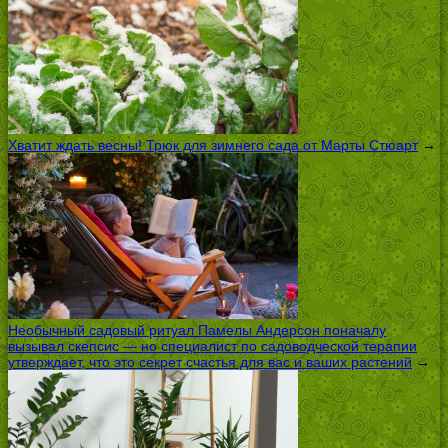
Хватит ждать весны! Трюк для зимнего сада от Марты Стюарт
→
Необычный садовый ритуал Памелы Андерсон поначалу
вызывал скепсис — но специалист по садоводческой терапии
утверждает, что это секрет счастья для вас и ваших растений
→