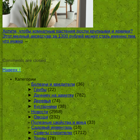
Хотите, чтобы комнатные растения росли крупными и яркими?
Этот медный аксессуар за 1300 рублей может стать именно тем,
что нужно
→
Comments are closed.
Наверх ↑
Категории
Болезни и вредители
(36)
►
Грибы
(22)
►
Дачнику на заметку
(782)
►
Деревья
(74)
►
Кустарники
(38)
Новости
(2958)
►
Овощи
(232)
Полезные свойства и вред
(33)
Садовый инвентарь
(18)
►
Советы строителю
(1712)
►
Травы
(78)