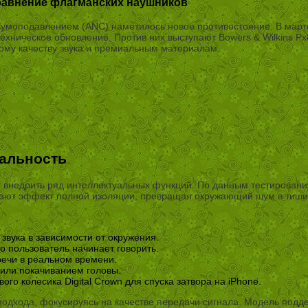
 сравнение флагманских наушников
моподавлением (ANC) наметилось новое противостояние. В марте 
техническое обновление. Против них выступают Bowers & Wilkins 
ому качеству звука и премиальным материалам.
нальность
ло внедрить ряд интеллектуальных функций. По данным тестирован
ают эффект полной изоляции, превращая окружающий шум в тиши
звука в зависимости от окружения.
о пользователь начинает говорить.
ечи в реальном времени.
 или покачиванием головы.
о колесика Digital Crown для спуска затвора на iPhone.
одхода, фокусируясь на качестве передачи сигнала. Модель поддер