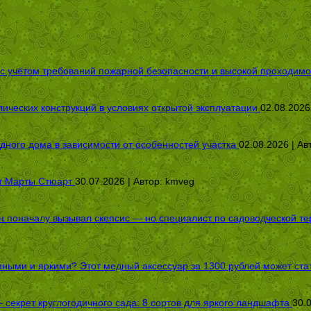
 с учётом требований пожарной безопасности и высокой проходимо
ических конструкций в условиях открытой эксплуатации
02.08.2026
дного дома в зависимости от особенностей участка
02.08.2026 | Ав
от Марты Стюарт
30.07.2026 | Автор:
kmveg
оначалу вызывал скепсис — но специалист по садоводческой терап
пными и яркими? Этот медный аксессуар за 1300 рублей может стат
секрет круглогодичного сада: 8 сортов для яркого ландшафта
30.