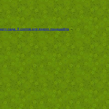
ого сада: 8 сортов для яркого ландшафта
→