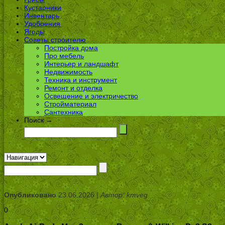
Кустарники
Инвентарь
Удобрения
Ягоды
Советы строителю
Постройка дома
Про мебель
Интерьер и ландшафт
Недвижимость
Техника и инструмент
Ремонт и отделка
Освещение и электричество
Стройматериал
Сантехника
Поиск →
Опубликовано
23.06.2026 |
Автор: kmveg
0