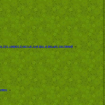
 это секрет счастья для вас и ваших растений
→
нужно
→