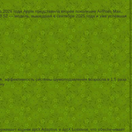
2026 года Apple представила второе поколение AirPods Max,
Px8 S2 — модель, вышедшая в сентябре 2025 года и уже успевшая
ия, эффективность системы шумоподавления возросла в 1,5 раза
ну.
живает кодеки aptX Adaptive и aptX Lossless, что обеспечивает