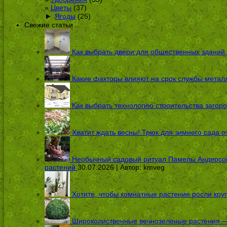
Цветы
(37)
►
Ягоды
(25)
Свежие статьи
Как выбрать двери для общественных зданий
Какие факторы влияют на срок службы металл
Как выбрать технологию строительства загоро
Хватит ждать весны! Трюк для зимнего сада 
Необычный садовый ритуал Памелы Андерсон п
растений
30.07.2026 | Автор:
kmveg
Хотите, чтобы комнатные растения росли кру
Широколиственные вечнозеленые растения — 