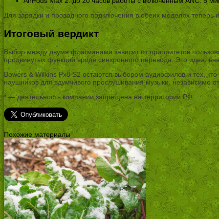
AirPods Max 2: до 20 часов работы с включенным ANC. 5 ми
Для зарядки и проводного подключения в обеих моделях теперь 
Итоговый вердикт
Выбор между двумя флагманами зависит от приоритетов пользоват
продвинутых функций вроде синхронного перевода. Это идеальны
Bowers & Wilkins Px8 S2 остаются выбором аудиофилов и тех, кт
наушников для вдумчивого прослушивания музыки, независимо о
* — деятельность компании запрещена на территории РФ
Похожие материалы