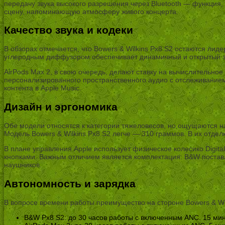
передачу звука высокого разрешения через Bluetooth — функция, 
сцену, напоминающую атмосферу живого концерта.
Качество звука и кодеки
В обзорах отмечается, что Bowers & Wilkins Px8 S2 остаются ли
углеродным диффузором обеспечивает динамичный и открытый звук
AirPods Max 2, в свою очередь, делают ставку на вычислительно
персонализированного пространственного аудио с отслеживание
контента в Apple Music.
Дизайн и эргономика
Обе модели относятся к категории тяжеловесов, но ощущаются на
Модель Bowers & Wilkins Px8 S2 легче — 310 граммов. В их отдел
В плане управления Apple использует физическое колесико Digita
кнопками. Важным отличием является комплектация: B&W поставл
наушников.
Автономность и зарядка
В вопросе времени работы преимущество на стороне Bowers & Wil
B&W Px8 S2: до 30 часов работы с включенным ANC. 15 мин