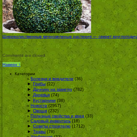
Широколиственные вечнозеленые растения — секрет круглогодичн
Comments are closed.
Наверх ↑
Категории
Болезни и вредители
(36)
►
Грибы
(22)
►
Дачнику на заметку
(782)
►
Деревья
(74)
►
Кустарники
(38)
Новости
(2957)
►
Овощи
(232)
Полезные свойства и вред
(33)
Садовый инвентарь
(18)
►
Советы строителю
(1712)
►
Травы
(78)
Удобрения
(33)