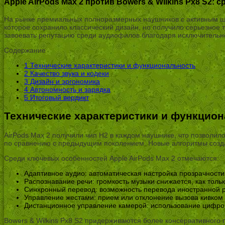
Apple AirPods Max 2 против Bowers & Wilkins Px8 S2:
На рынке премиальных полноразмерных наушников с активным шу
которое сохранило классический дизайн, но получило серьезное 
завоевать репутацию среди аудиофилов благодаря исключительн
Содержание
1
Технические характеристики и функциональность
2
Качество звука и кодеки
3
Дизайн и эргономика
4
Автономность и зарядка
5
Итоговый вердикт
Технические характеристики и функцио
AirPods Max 2 получили чип H2 в каждом наушнике, что позволи
по сравнению с предыдущим поколением. Новые алгоритмы созд
Среди ключевых особенностей Apple AirPods Max 2 отмечаются:
Адаптивное аудио: автоматическая настройка прозрачности 
Распознавание речи: громкость музыки снижается, как тольк
Синхронный перевод: возможность перевода иностранной р
Управление жестами: прием или отклонение вызова кивком
Дистанционное управление камерой: использование цифровог
Bowers & Wilkins Px8 S2 придерживаются более консервативного п