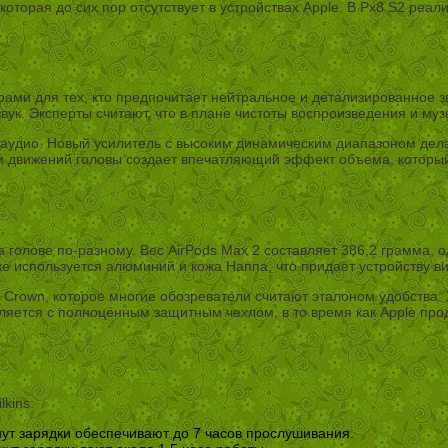
которая до сих пор отсутствует в устройствах Apple. В Px8 S2 ре
дерами для тех, кто предпочитает нейтральное и детализированное
. Эксперты считают, что в плане чистоты воспроизведения и музы
е аудио. Новый усилитель с высоким динамическим диапазоном дел
м движений головы создает впечатляющий эффект объема, которы
 голове по-разному. Вес AirPods Max 2 составляет 386,2 грамма, 
ке используется алюминий и кожа Наппа, что придает устройству в
l Crown, которое многие обозреватели считают эталоном удобства.
яется с полноценным защитным чехлом, в то время как Apple про
kins:
ут зарядки обеспечивают до 7 часов прослушивания.