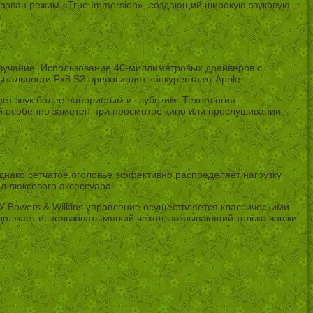
ализован режим «True Immersion», создающий широкую звуковую
 звучание. Использование 40-миллиметровых драйверов с
кальности Px8 S2 превосходят конкурента от Apple.
ает звук более напористым и глубоким. Технология
й особенно заметен при просмотре кино или прослушивании
однако сетчатое оголовье эффективно распределяет нагрузку.
ид люксового аксессуара.
 У Bowers & Wilkins управление осуществляется классическими
должает использовать мягкий чехол, закрывающий только чашки