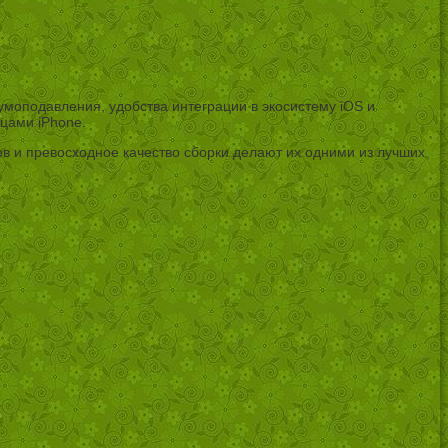
умоподавления, удобства интеграции в экосистему iOS и
цами iPhone.
ов и превосходное качество сборки делают их одними из лучших