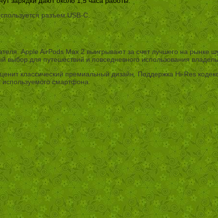
нут зарядки дают около 1,5 часа работы.
используется разъем USB-C.
еля. Apple AirPods Max 2 выигрывают за счет лучшего на рынке ш
й выбор для путешествий и повседневного использования владель
о ценит классический премиальный дизайн. Поддержка Hi-Res кодек
т используемого смартфона.