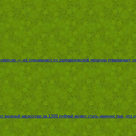
епсис — но специалист по садоводческой терапии утверждает, что
т медный аксессуар за 1300 рублей может стать именно тем, что 