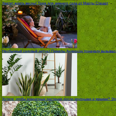
Хватит ждать весны! Трюк для зимнего сада от Марты Стюарт
→
Необычный садовый ритуал Памелы Андерсон поначалу вызывал ск
Хотите, чтобы комнатные растения росли крупными и яркими? Это