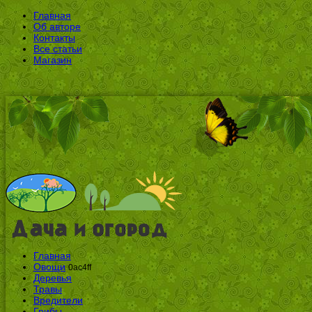
Главная
Об авторе
Контакты
Все статьи
Магазин
Главная
Овощи
0ac4ff
Деревья
Травы
Вредители
Грибы