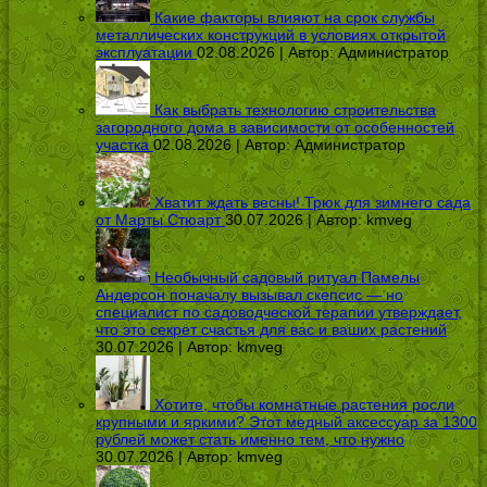
Какие факторы влияют на срок службы
металлических конструкций в условиях открытой
эксплуатации
02.08.2026 | Автор:
Администратор
Как выбрать технологию строительства
загородного дома в зависимости от особенностей
участка
02.08.2026 | Автор:
Администратор
Хватит ждать весны! Трюк для зимнего сада
от Марты Стюарт
30.07.2026 | Автор:
kmveg
Необычный садовый ритуал Памелы
Андерсон поначалу вызывал скепсис — но
специалист по садоводческой терапии утверждает,
что это секрет счастья для вас и ваших растений
30.07.2026 | Автор:
kmveg
Хотите, чтобы комнатные растения росли
крупными и яркими? Этот медный аксессуар за 1300
рублей может стать именно тем, что нужно
30.07.2026 | Автор:
kmveg