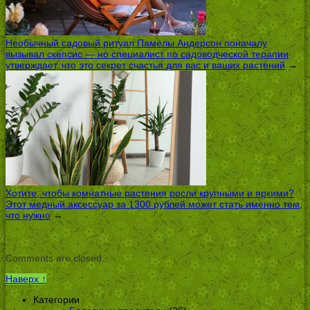
Необычный садовый ритуал Памелы Андерсон поначалу
вызывал скепсис — но специалист по садоводческой терапии
утверждает, что это секрет счастья для вас и ваших растений
→
Хотите, чтобы комнатные растения росли крупными и яркими?
Этот медный аксессуар за 1300 рублей может стать именно тем,
что нужно
→
Comments are closed.
Наверх ↑
Категории