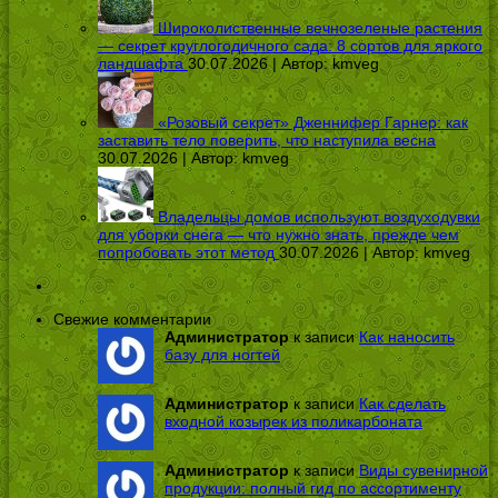
Широколиственные вечнозеленые растения
— секрет круглогодичного сада: 8 сортов для яркого
ландшафта
30.07.2026 | Автор:
kmveg
«Розовый секрет» Дженнифер Гарнер: как
заставить тело поверить, что наступила весна
30.07.2026 | Автор:
kmveg
Владельцы домов используют воздуходувки
для уборки снега — что нужно знать, прежде чем
попробовать этот метод
30.07.2026 | Автор:
kmveg
Свежие комментарии
Администратор
к записи
Как наносить
базу для ногтей
Администратор
к записи
Как сделать
входной козырек из поликарбоната
Администратор
к записи
Виды сувенирной
продукции: полный гид по ассортименту