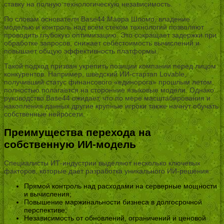
ставку на полную технологическую независимость.
По словам основателя Base44 Маора Шломо, владение
моделью и контроль над всем стеком технологий позволяют
проводить глубокую оптимизацию. Это сокращает задержки при
обработке запросов, снижает себестоимость вычислений и
повышает общую эффективность платформы.
Такой подход призван укрепить позиции компании перед лицом
конкурентов. Например, шведский ИИ-стартап Lovable,
получивший статус финансового «единорога» прошлым летом,
полностью полагается на сторонние языковые модели. Однако
руководство Base44 ожидает, что по мере масштабирования и
накопления данных другие крупные игроки также начнут обучать
собственные нейросети.
Преимущества перехода на
собственную ИИ-модель
Специалисты ИТ-индустрии выделяют несколько ключевых
факторов, которые дает разработка уникального ИИ-решения:
Прямой контроль над расходами на серверные мощности
и вычисления;
Повышение маржинальности бизнеса в долгосрочной
перспективе;
Независимость от обновлений, ограничений и ценовой