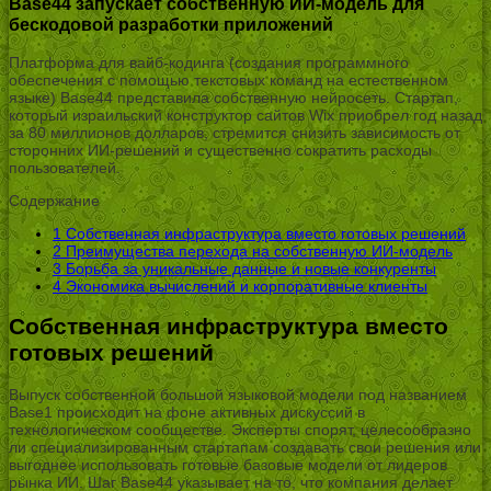
Base44 запускает собственную ИИ-модель для
бескодовой разработки приложений
Платформа для вайб-кодинга (создания программного
обеспечения с помощью текстовых команд на естественном
языке) Base44 представила собственную нейросеть. Стартап,
который израильский конструктор сайтов Wix приобрел год назад
за 80 миллионов долларов, стремится снизить зависимость от
сторонних ИИ-решений и существенно сократить расходы
пользователей.
Содержание
1
Собственная инфраструктура вместо готовых решений
2
Преимущества перехода на собственную ИИ-модель
3
Борьба за уникальные данные и новые конкуренты
4
Экономика вычислений и корпоративные клиенты
Собственная инфраструктура вместо
готовых решений
Выпуск собственной большой языковой модели под названием
Base1 происходит на фоне активных дискуссий в
технологическом сообществе. Эксперты спорят, целесообразно
ли специализированным стартапам создавать свои решения или
выгоднее использовать готовые базовые модели от лидеров
рынка ИИ. Шаг Base44 указывает на то, что компания делает