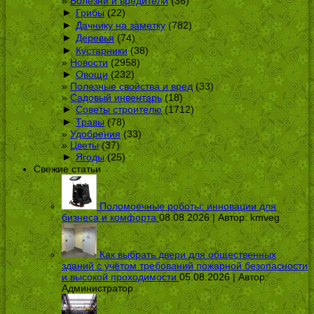
Болезни и вредители
(36)
►
Грибы
(22)
►
Дачнику на заметку
(782)
►
Деревья
(74)
►
Кустарники
(38)
Новости
(2958)
►
Овощи
(232)
Полезные свойства и вред
(33)
Садовый инвентарь
(18)
►
Советы строителю
(1712)
►
Травы
(78)
Удобрения
(33)
Цветы
(37)
►
Ягоды
(25)
Свежие статьи
Поломоечные роботы: инновации для
бизнеса и комфорта
08.08.2026 | Автор:
kmveg
Как выбрать двери для общественных
зданий с учётом требований пожарной безопасности
и высокой проходимости
05.08.2026 | Автор:
Администратор