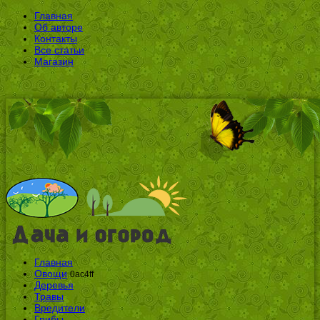
Главная
Об авторе
Контакты
Все статьи
Магазин
Главная
Овощи
0ac4ff
Деревья
Травы
Вредители
Грибы