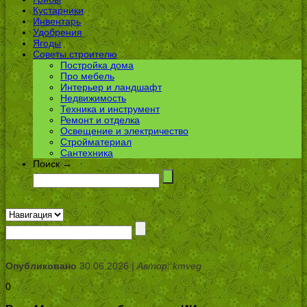
Кустарники
Инвентарь
Удобрения
Ягоды
Советы строителю
Постройка дома
Про мебель
Интерьер и ландшафт
Недвижимость
Техника и инструмент
Ремонт и отделка
Освещение и электричество
Стройматериал
Сантехника
Поиск →
Опубликовано
30.06.2026 |
Автор: kmveg
0