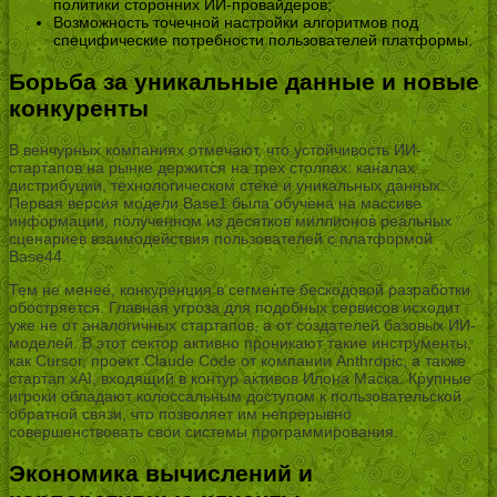
политики сторонних ИИ-провайдеров;
Возможность точечной настройки алгоритмов под
специфические потребности пользователей платформы.
Борьба за уникальные данные и новые
конкуренты
В венчурных компаниях отмечают, что устойчивость ИИ-
стартапов на рынке держится на трех столпах: каналах
дистрибуции, технологическом стеке и уникальных данных.
Первая версия модели Base1 была обучена на массиве
информации, полученном из десятков миллионов реальных
сценариев взаимодействия пользователей с платформой
Base44.
Тем не менее, конкуренция в сегменте бескодовой разработки
обостряется. Главная угроза для подобных сервисов исходит
уже не от аналогичных стартапов, а от создателей базовых ИИ-
моделей. В этот сектор активно проникают такие инструменты,
как Cursor, проект Claude Code от компании Anthropic, а также
стартап xAI, входящий в контур активов Илона Маска. Крупные
игроки обладают колоссальным доступом к пользовательской
обратной связи, что позволяет им непрерывно
совершенствовать свои системы программирования.
Экономика вычислений и