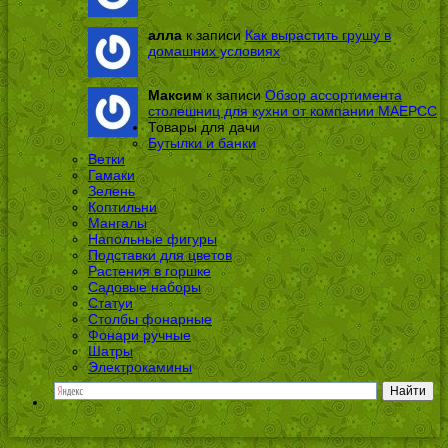
алла
к записи
Как вырастить грушу в
домашних условиях
Максим
к записи
Обзор ассортимента
столешниц для кухни от компании МАЕРСС
Товары для дачи
Бутылки и банки
Ветки
Гамаки
Зелень
Коптильни
Мангалы
Напольные фигуры
Подставки для цветов
Растения в горшке
Садовые наборы
Статуи
Столбы фонарные
Фонари ручные
Шатры
Электрокамины