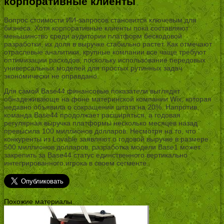
корпоративные клиенты
Вопрос стоимости ИИ-запросов становится ключевым для
бизнеса. Хотя корпоративные клиенты пока составляют
меньшинство среди аудитории платформ бескодовой
разработки, их доля в выручке стабильно растет. Как отмечают
отраслевые аналитики, крупные компании все чаще требуют
оптимизации расходов, поскольку использование передовых
универсальных моделей для простых рутинных задач
экономически не оправдано.
Для самой Base44 финансовые показатели выглядят
обнадеживающе на фоне материнской компании Wix, которая
недавно объявила о сокращении штата на 20%. Напротив,
команда Base44 продолжает расширяться, а годовая
регулярная выручка платформы несколько месяцев назад
превысила 100 миллионов долларов. Несмотря на то, что
конкуренты из Lovable заявляют о годовой выручке в размере
500 миллионов долларов, разработка модели Base1 может
закрепить за Base44 статус единственного вертикально
интегрированного игрока в своем сегменте.
Похожие материалы