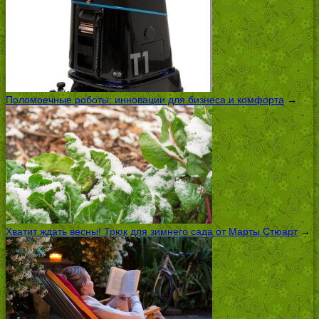
Поломоечные роботы: инновации для бизнеса и комфорта
→
Хватит ждать весны! Трюк для зимнего сада от Марты Стюарт
→