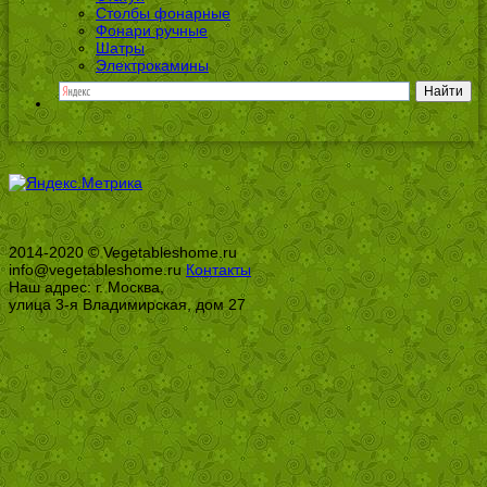
Столбы фонарные
Фонари ручные
Шатры
Электрокамины
2014-2020 © Vegetableshome.ru
info@vegetableshome.ru
Контакты
Наш адрес: г. Москва,
улица 3-я Владимирская, дом 27