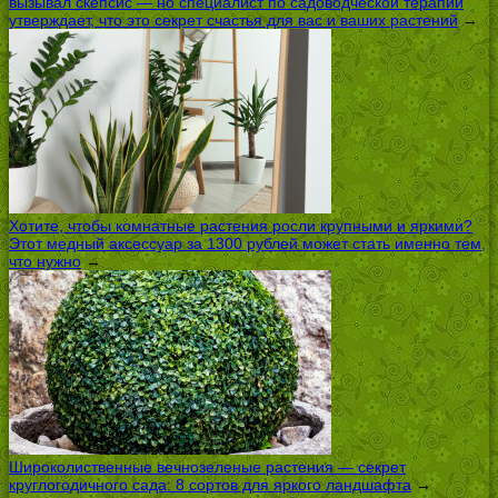
вызывал скепсис — но специалист по садоводческой терапии
утверждает, что это секрет счастья для вас и ваших растений
→
Хотите, чтобы комнатные растения росли крупными и яркими?
Этот медный аксессуар за 1300 рублей может стать именно тем,
что нужно
→
Широколиственные вечнозеленые растения — секрет
круглогодичного сада: 8 сортов для яркого ландшафта
→