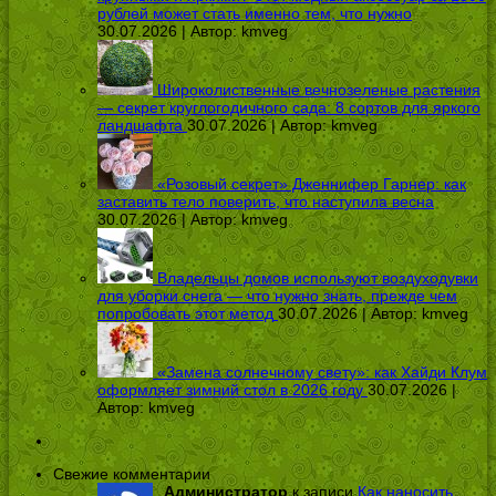
рублей может стать именно тем, что нужно
30.07.2026 | Автор:
kmveg
Широколиственные вечнозеленые растения
— секрет круглогодичного сада: 8 сортов для яркого
ландшафта
30.07.2026 | Автор:
kmveg
«Розовый секрет» Дженнифер Гарнер: как
заставить тело поверить, что наступила весна
30.07.2026 | Автор:
kmveg
Владельцы домов используют воздуходувки
для уборки снега — что нужно знать, прежде чем
попробовать этот метод
30.07.2026 | Автор:
kmveg
«Замена солнечному свету»: как Хайди Клум
оформляет зимний стол в 2026 году
30.07.2026 |
Автор:
kmveg
Свежие комментарии
Администратор
к записи
Как наносить