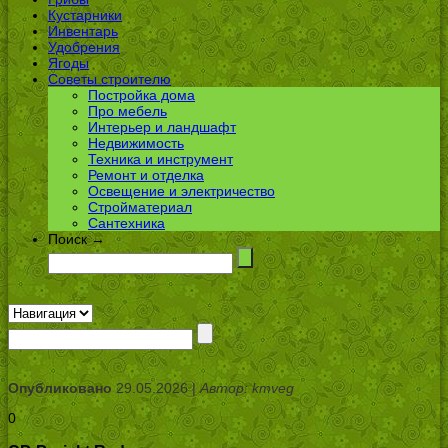
Кустарники
Инвентарь
Удобрения
Ягоды
Советы строителю
Постройка дома
Про мебель
Интерьер и ландшафт
Недвижимость
Техника и инструмент
Ремонт и отделка
Освещение и электричество
Стройматериал
Сантехника
Поиск →
Опубликовано
29.05.2026 |
Автор: kmveg
0