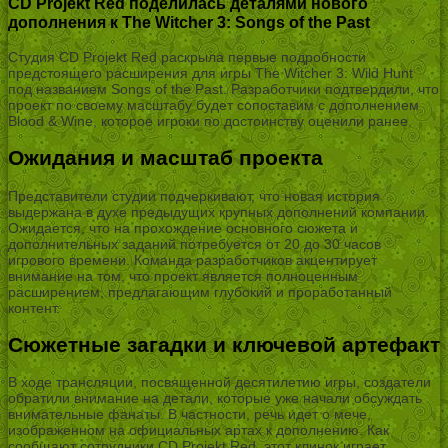
CD Projekt Red поделилась деталями нового
дополнения к The Witcher 3: Songs of the Past
Студия CD Projekt Red раскрыла первые подробности
предстоящего расширения для игры The Witcher 3: Wild Hunt
под названием Songs of the Past. Разработчики подтвердили, что
проект по своему масштабу будет сопоставим с дополнением
Blood & Wine, которое игроки по достоинству оценили ранее.
Ожидания и масштаб проекта
Представители студии подчеркивают, что новая история
выдержана в духе предыдущих крупных дополнений компании.
Ожидается, что на прохождение основного сюжета и
дополнительных заданий потребуется от 20 до 30 часов
игрового времени. Команда разработчиков акцентирует
внимание на том, что проект является полноценным
расширением, предлагающим глубокий и проработанный
контент.
Сюжетные загадки и ключевой артефакт
В ходе трансляции, посвященной десятилетию игры, создатели
обратили внимание на детали, которые уже начали обсуждать
внимательные фанаты. В частности, речь идет о мече,
изображенном на официальных артах к дополнению. Как
сообщают сотрудники CD Projekt Red, этот клинок играет