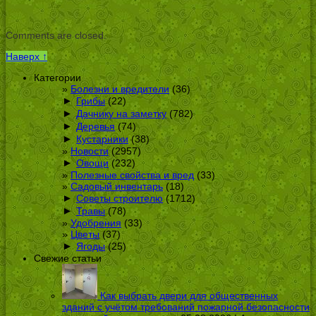
Comments are closed.
Наверх ↑
Категории
Болезни и вредители
(36)
►
Грибы
(22)
►
Дачнику на заметку
(782)
►
Деревья
(74)
►
Кустарники
(38)
Новости
(2957)
►
Овощи
(232)
Полезные свойства и вред
(33)
Садовый инвентарь
(18)
►
Советы строителю
(1712)
►
Травы
(78)
Удобрения
(33)
Цветы
(37)
►
Ягоды
(25)
Свежие статьи
Как выбрать двери для общественных
зданий с учётом требований пожарной безопасности