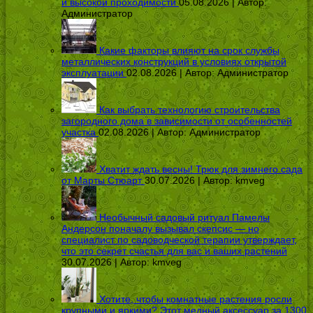
и высокой проходимости
05.08.2026 | Автор:
Администратор
Какие факторы влияют на срок службы
металлических конструкций в условиях открытой
эксплуатации
02.08.2026 | Автор:
Администратор
Как выбрать технологию строительства
загородного дома в зависимости от особенностей
участка
02.08.2026 | Автор:
Администратор
Хватит ждать весны! Трюк для зимнего сада
от Марты Стюарт
30.07.2026 | Автор:
kmveg
Необычный садовый ритуал Памелы
Андерсон поначалу вызывал скепсис — но
специалист по садоводческой терапии утверждает,
что это секрет счастья для вас и ваших растений
30.07.2026 | Автор:
kmveg
Хотите, чтобы комнатные растения росли
крупными и яркими? Этот медный аксессуар за 1300