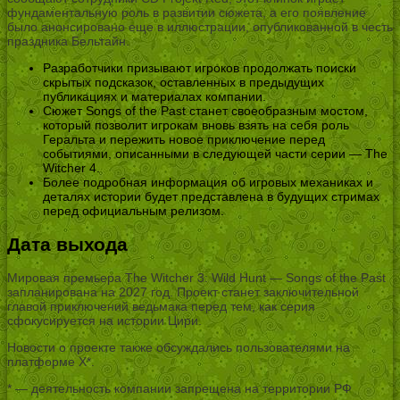
фундаментальную роль в развитии сюжета, а его появление
было анонсировано еще в иллюстрации, опубликованной в честь
праздника Бельтайн.
Разработчики призывают игроков продолжать поиски
скрытых подсказок, оставленных в предыдущих
публикациях и материалах компании.
Сюжет Songs of the Past станет своеобразным мостом,
который позволит игрокам вновь взять на себя роль
Геральта и пережить новое приключение перед
событиями, описанными в следующей части серии — The
Witcher 4.
Более подробная информация об игровых механиках и
деталях истории будет представлена в будущих стримах
перед официальным релизом.
Дата выхода
Мировая премьера The Witcher 3: Wild Hunt — Songs of the Past
запланирована на 2027 год. Проект станет заключительной
главой приключений ведьмака перед тем, как серия
сфокусируется на истории Цири.
Новости о проекте также обсуждались пользователями на
платформе X*.
* — деятельность компании запрещена на территории РФ