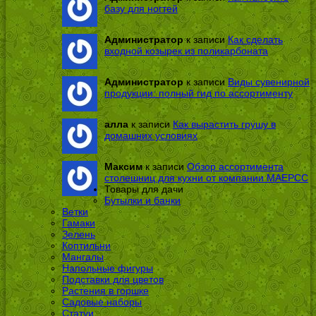
базу для ногтей
Администратор
к записи
Как сделать
входной козырек из поликарбоната
Администратор
к записи
Виды сувенирной
продукции: полный гид по ассортименту
алла
к записи
Как вырастить грушу в
домашних условиях
Максим
к записи
Обзор ассортимента
столешниц для кухни от компании МАЕРСС
Товары для дачи
Бутылки и банки
Ветки
Гамаки
Зелень
Коптильни
Мангалы
Напольные фигуры
Подставки для цветов
Растения в горшке
Садовые наборы
Статуи