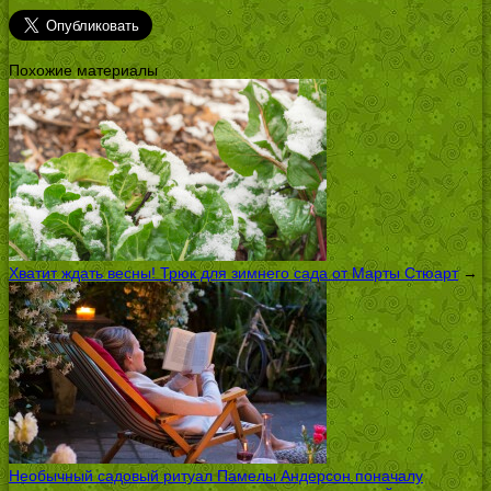
Похожие материалы
Хватит ждать весны! Трюк для зимнего сада от Марты Стюарт
→
Необычный садовый ритуал Памелы Андерсон поначалу