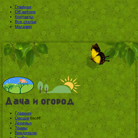
Главная
Об авторе
Контакты
Все статьи
Магазин
Главная
Овощи
0ac4ff
Деревья
Травы
Вредители
Грибы