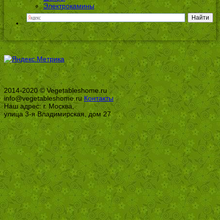
Электрокамины
2014-2020 © Vegetableshome.ru
info@vegetableshome.ru
Контакты
Наш адрес: г. Москва,
улица 3-я Владимирская, дом 27