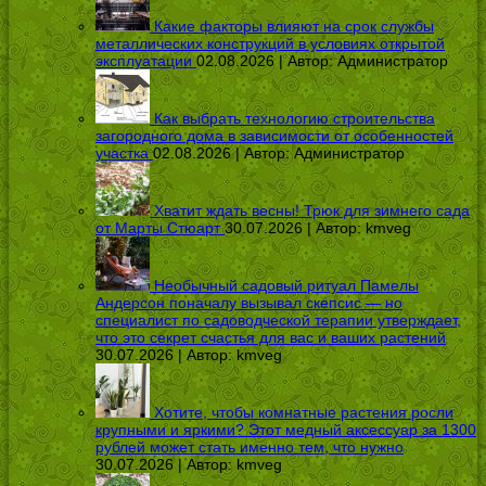
Какие факторы влияют на срок службы
металлических конструкций в условиях открытой
эксплуатации
02.08.2026 | Автор:
Администратор
Как выбрать технологию строительства
загородного дома в зависимости от особенностей
участка
02.08.2026 | Автор:
Администратор
Хватит ждать весны! Трюк для зимнего сада
от Марты Стюарт
30.07.2026 | Автор:
kmveg
Необычный садовый ритуал Памелы
Андерсон поначалу вызывал скепсис — но
специалист по садоводческой терапии утверждает,
что это секрет счастья для вас и ваших растений
30.07.2026 | Автор:
kmveg
Хотите, чтобы комнатные растения росли
крупными и яркими? Этот медный аксессуар за 1300
рублей может стать именно тем, что нужно
30.07.2026 | Автор:
kmveg