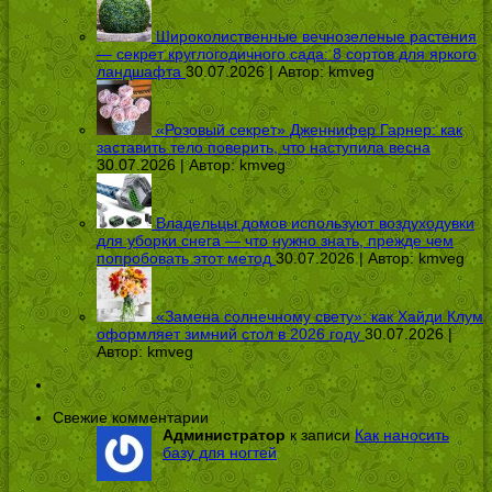
Широколиственные вечнозеленые растения
— секрет круглогодичного сада: 8 сортов для яркого
ландшафта
30.07.2026 | Автор:
kmveg
«Розовый секрет» Дженнифер Гарнер: как
заставить тело поверить, что наступила весна
30.07.2026 | Автор:
kmveg
Владельцы домов используют воздуходувки
для уборки снега — что нужно знать, прежде чем
попробовать этот метод
30.07.2026 | Автор:
kmveg
«Замена солнечному свету»: как Хайди Клум
оформляет зимний стол в 2026 году
30.07.2026 |
Автор:
kmveg
Свежие комментарии
Администратор
к записи
Как наносить
базу для ногтей