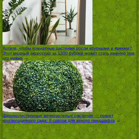
Хотите, чтобы комнатные растения росли крупными и яркими?
Этот медный аксессуар за 1300 рублей может стать именно тем,
что нужно
→
Широколиственные вечнозеленые растения — секрет
круглогодичного сада: 8 сортов для яркого ландшафта
→