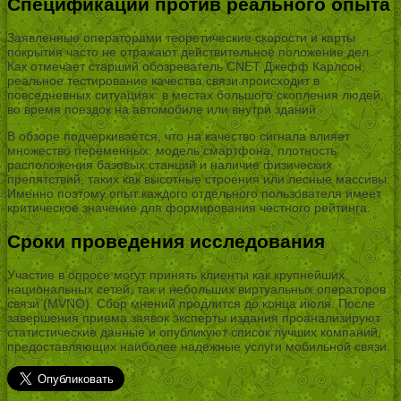
Спецификации против реального опыта
Заявленные операторами теоретические скорости и карты
покрытия часто не отражают действительное положение дел.
Как отмечает старший обозреватель CNET Джефф Карлсон,
реальное тестирование качества связи происходит в
повседневных ситуациях: в местах большого скопления людей,
во время поездок на автомобиле или внутри зданий.
В обзоре подчеркивается, что на качество сигнала влияет
множество переменных: модель смартфона, плотность
расположения базовых станций и наличие физических
препятствий, таких как высотные строения или лесные массивы.
Именно поэтому опыт каждого отдельного пользователя имеет
критическое значение для формирования честного рейтинга.
Сроки проведения исследования
Участие в опросе могут принять клиенты как крупнейших
национальных сетей, так и небольших виртуальных операторов
связи (MVNO). Сбор мнений продлится до конца июля. После
завершения приема заявок эксперты издания проанализируют
статистические данные и опубликуют список лучших компаний,
предоставляющих наиболее надежные услуги мобильной связи.