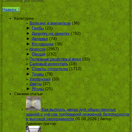
Comments are closed.
Наверх ↑
Категории
Болезни и вредители
(36)
►
Грибы
(22)
►
Дачнику на заметку
(782)
►
Деревья
(74)
►
Кустарники
(38)
Новости
(2957)
►
Овощи
(232)
Полезные свойства и вред
(33)
Садовый инвентарь
(18)
►
Советы строителю
(1712)
►
Травы
(78)
Удобрения
(33)
Цветы
(37)
►
Ягоды
(25)
Свежие статьи
Как выбрать двери для общественных
зданий с учётом требований пожарной безопасности
и высокой проходимости
05.08.2026 | Автор:
Администратор