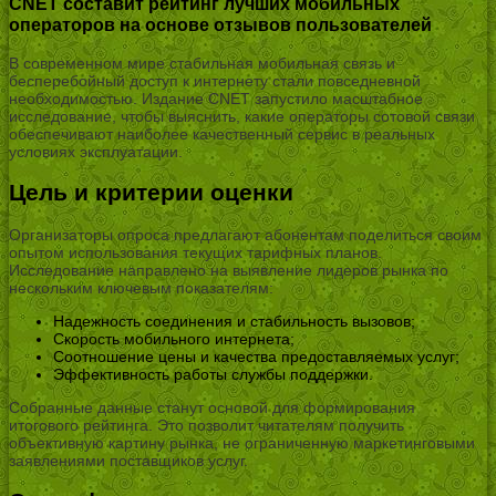
CNET составит рейтинг лучших мобильных
операторов на основе отзывов пользователей
В современном мире стабильная мобильная связь и
бесперебойный доступ к интернету стали повседневной
необходимостью. Издание CNET запустило масштабное
исследование, чтобы выяснить, какие операторы сотовой связи
обеспечивают наиболее качественный сервис в реальных
условиях эксплуатации.
Цель и критерии оценки
Организаторы опроса предлагают абонентам поделиться своим
опытом использования текущих тарифных планов.
Исследование направлено на выявление лидеров рынка по
нескольким ключевым показателям:
Надежность соединения и стабильность вызовов;
Скорость мобильного интернета;
Соотношение цены и качества предоставляемых услуг;
Эффективность работы службы поддержки.
Собранные данные станут основой для формирования
итогового рейтинга. Это позволит читателям получить
объективную картину рынка, не ограниченную маркетинговыми
заявлениями поставщиков услуг.