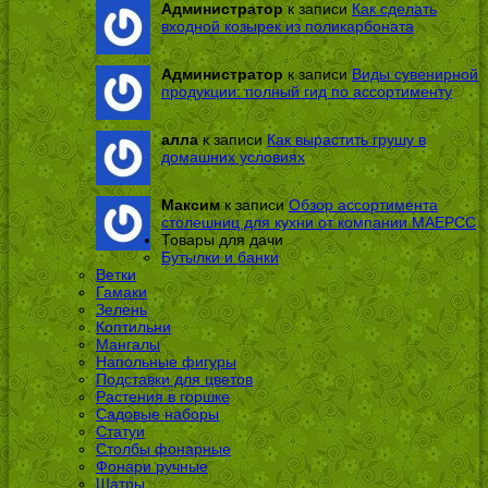
Администратор
к записи
Как сделать
входной козырек из поликарбоната
Администратор
к записи
Виды сувенирной
продукции: полный гид по ассортименту
алла
к записи
Как вырастить грушу в
домашних условиях
Максим
к записи
Обзор ассортимента
столешниц для кухни от компании МАЕРСС
Товары для дачи
Бутылки и банки
Ветки
Гамаки
Зелень
Коптильни
Мангалы
Напольные фигуры
Подставки для цветов
Растения в горшке
Садовые наборы
Статуи
Столбы фонарные
Фонари ручные
Шатры