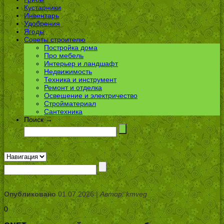
Кустарники
Инвентарь
Удобрения
Ягоды
Советы строителю
Постройка дома
Про мебель
Интерьер и ландшафт
Недвижимость
Техника и инструмент
Ремонт и отделка
Освещение и электричество
Стройматериал
Сантехника
Поиск →
Опубликовано
01.07.2026 |
Автор: kmveg
0