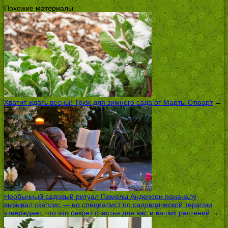
Похожие материалы
Хватит ждать весны! Трюк для зимнего сада от Марты Стюарт
→
Необычный садовый ритуал Памелы Андерсон поначалу
вызывал скепсис — но специалист по садоводческой терапии
утверждает, что это секрет счастья для вас и ваших растений
→