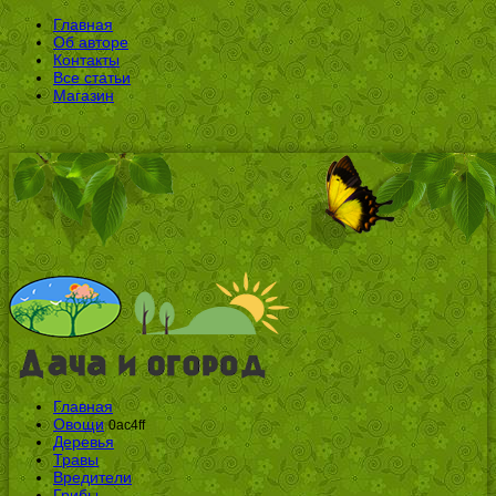
Главная
Об авторе
Контакты
Все статьи
Магазин
Главная
Овощи
0ac4ff
Деревья
Травы
Вредители
Грибы