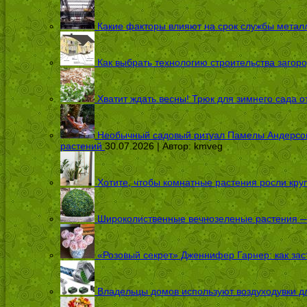
Какие факторы влияют на срок службы металл
Как выбрать технологию строительства загоро
Хватит ждать весны! Трюк для зимнего сада 
Необычный садовый ритуал Памелы Андерсон п
растений
30.07.2026 | Автор:
kmveg
Хотите, чтобы комнатные растения росли кру
Широколиственные вечнозеленые растения — 
«Розовый секрет» Дженнифер Гарнер: как заст
Владельцы домов используют воздуходувки дл