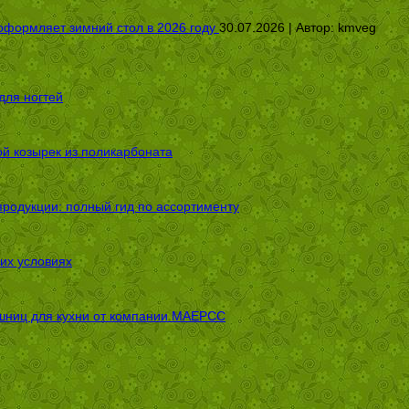
оформляет зимний стол в 2026 году
30.07.2026 | Автор:
kmveg
для ногтей
ой козырек из поликарбоната
родукции: полный гид по ассортименту
их условиях
шниц для кухни от компании МАЕРСС