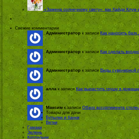
«Замена солнечному свету»: как Хайди Клум 
Свежие комментарии
Администратор
к записи
Как наносить базу 
Администратор
к записи
Как сделать входн
Администратор
к записи
Виды сувенирной п
алла
к записи
Как вырастить грушу в домашн
Максим
к записи
Обзор ассортимента столе
Товары для дачи
Бутылки и банки
Ветки
Гамаки
Зелень
Коптильни