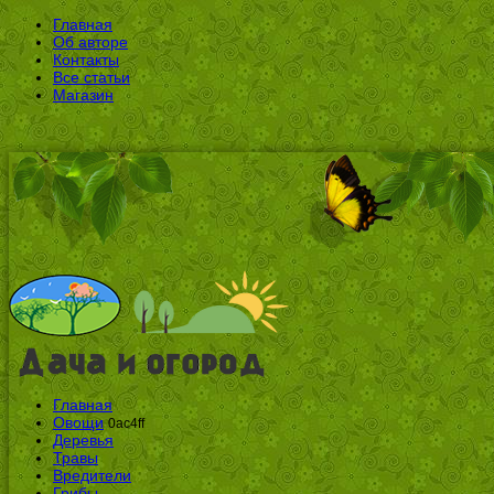
Главная
Об авторе
Контакты
Все статьи
Магазин
Главная
Овощи
0ac4ff
Деревья
Травы
Вредители
Грибы