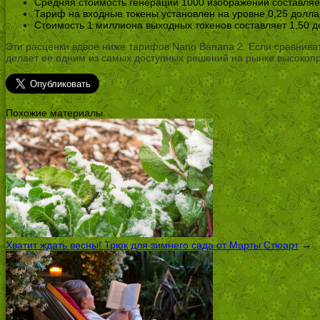
Средняя стоимость генерации 1000 изображений составляе
Тариф на входные токены установлен на уровне 0,25 долла
Стоимость 1 миллиона выходных токенов составляет 1,50 д
Эти расценки вдвое ниже тарифов Nano Banana 2. Если сравниват
делает ее одним из самых доступных решений на рынке высокоп
Похожие материалы
Хватит ждать весны! Трюк для зимнего сада от Марты Стюарт
→