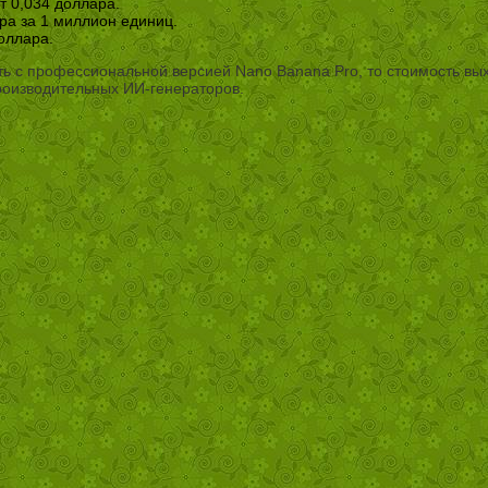
т 0,034 доллара.
ра за 1 миллион единиц.
оллара.
ь с профессиональной версией Nano Banana Pro, то стоимость вых
роизводительных ИИ-генераторов.