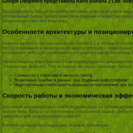
Google DeepMind представила Nano Banana 2 Lite: н
Подразделение Google DeepMind объявило о выпуске новой модел
оптимальный баланс между качеством графики и скоростью работ
ресурсоемкие аналоги компании.
Особенности архитектуры и позиционир
Новинка является частью семейства Gemini 3.1 и получила технич
прототипирования и визуализации идей в ситуациях, когда скоро
исполнения вплотную приближаются к результатам флагманских 
Эффективность Nano Banana 2 Lite подтверждается данными платфо
стандартных моделей. Тем не менее, эксперты указывают на ряд
Сложности с отрисовкой мелкого текста.
Возможные ошибки в данных при создании инфографики.
Недостаточная стабильность внешности персонажей при по
Скорость работы и экономическая эффе
Ключевым преимуществом новой модели стала ее производительно
версии Nano Banana на выполнение аналогичной задачи требуетс
нейросети для разработчиков через API.
В отчете приводятся следующие ценовые показатели: