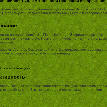
овую нейросеть для мгновенной генерации изображений
и для генерации изображений под названием Nano Banana 2 Lite.
ы. Модель уже интегрирована в экосистему Google и способна созд
ование
еское название Gemini 3.1 Flash Lite Image. В официальном обзор
сть является приоритетом. Несмотря на «облегченный» статус, ко
решений.
рмы Arena.ai. Согласно рейтингу Elo, пользователи оценивают изо
 нюансов, характерных для быстрой генерации:
вторных итерациях.
ктивность
сть. Процесс преобразования текста в изображение занимает око
я около 20 секунд. Высокая скорость и оптимизация алгоритмов п