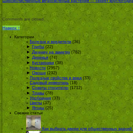
Широколиственные вечнозеленые растения — секрет круглогодичн
Comments are closed.
Наверх ↑
Категории
Болезни и вредители
(36)
►
Грибы
(22)
►
Дачнику на заметку
(782)
►
Деревья
(74)
►
Кустарники
(38)
Новости
(2957)
►
Овощи
(232)
Полезные свойства и вред
(33)
Садовый инвентарь
(18)
►
Советы строителю
(1712)
►
Травы
(78)
Удобрения
(33)
Цветы
(37)
►
Ягоды
(25)
Свежие статьи
Как выбрать двери для общественных зданий