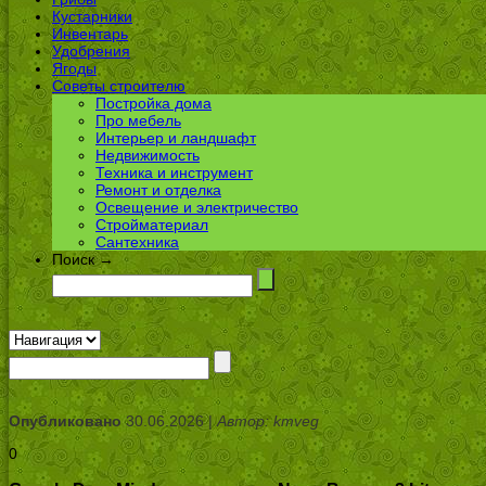
Кустарники
Инвентарь
Удобрения
Ягоды
Советы строителю
Постройка дома
Про мебель
Интерьер и ландшафт
Недвижимость
Техника и инструмент
Ремонт и отделка
Освещение и электричество
Стройматериал
Сантехника
Поиск →
Опубликовано
30.06.2026 |
Автор: kmveg
0