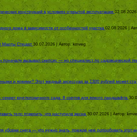
ических конструкций в условиях открытой эксплуатации
02.08.2026
дного дома в зависимости от особенностей участка
02.08.2026 | Ав
от Марты Стюарт
30.07.2026 | Автор:
kmveg
оначалу вызывал скепсис — но специалист по садоводческой терап
пными и яркими? Этот медный аксессуар за 1300 рублей может стат
секрет круглогодичного сада: 8 сортов для яркого ландшафта
30.
авить тело поверить, что наступила весна
30.07.2026 | Автор:
kmv
я уборки снега — что нужно знать, прежде чем попробовать этот м