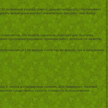
 По заявлению разработчиков, данная нейросеть обеспечивает
авать визуальный контент значительно быстрее, чем более
е отмечается, что модель идеально подходит для быстрого
мпания продемонстрировала примеры работ, которые по качеству
бражения от Lite-версии почти так же высоко, как и результаты
ло 4 секунд в стандартном режиме. Для сравнения, базовой
озволили существенно снизить стоимость использования