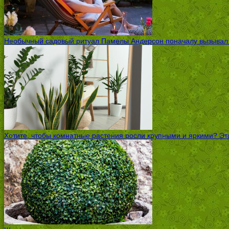
Необычный садовый ритуал Памелы Андерсон поначалу вызывал ск
Хотите, чтобы комнатные растения росли крупными и яркими? Это