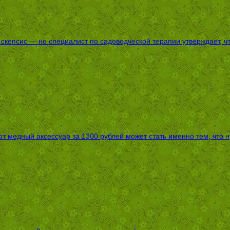
епсис — но специалист по садоводческой терапии утверждает, что
т медный аксессуар за 1300 рублей может стать именно тем, что 