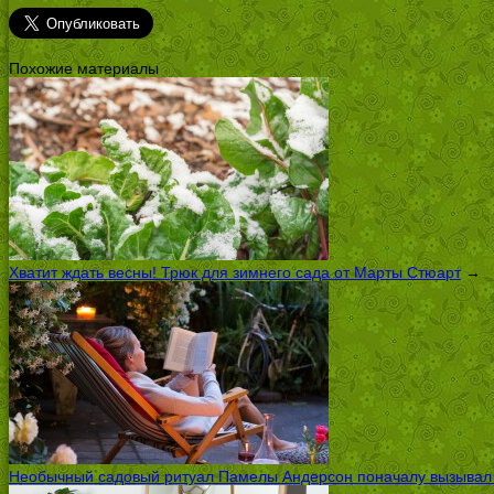
Похожие материалы
Хватит ждать весны! Трюк для зимнего сада от Марты Стюарт
→
Необычный садовый ритуал Памелы Андерсон поначалу вызывал ск