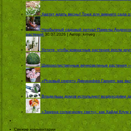
Хватит ждать весны! Трюк для зимнего сада 
Необычный садовый ритуал Памелы Андерсон п
растений
30.07.2026 | Автор:
kmveg
Хотите, чтобы комнатные растения росли кру
Широколиственные вечнозеленые растения — 
«Розовый секрет» Дженнифер Гарнер: как заст
Владельцы домов используют воздуходувки дл
«Замена солнечному свету»: как Хайди Клум 
Свежие комментарии