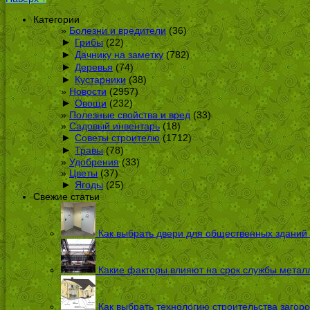
Категории
Болезни и вредители
(36)
►
Грибы
(22)
►
Дачнику на заметку
(782)
►
Деревья
(74)
►
Кустарники
(38)
Новости
(2957)
►
Овощи
(232)
Полезные свойства и вред
(33)
Садовый инвентарь
(18)
►
Советы строителю
(1712)
►
Травы
(78)
Удобрения
(33)
Цветы
(37)
►
Ягоды
(25)
Свежие статьи
Как выбрать двери для общественных зданий
Какие факторы влияют на срок службы металл
Как выбрать технологию строительства загоро