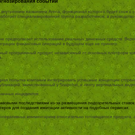
огнозирования событий
внутренним названием Arena, функционал которого будет схож с с
работает специализированная группа разработчиков, а руководство
 не предполагает использование реальных денежных средств. Вероя
теграции финансовых операций в будущем еще не принято.
ьный программный продукт, независимый от основных платформ ком
й.
дная попытка компании интегрировать успешные концепции сторонн
бликаций, заимствованный у Snapchat, и ленту вертикальных виде
начных инцидентов:
авовыми последствиями из-за размещения подозрительных ставок
геров для создания имитации активности на подобных сервисах.
 оперативных комментариев относительно готовящегося продукта, 