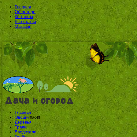
Главная
Об авторе
Контакты
Все статьи
Магазин
Главная
Овощи
0ac4ff
Деревья
Травы
Вредители
Грибы