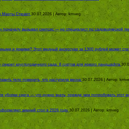
от Марты Стюарт
30.07.2026 | Автор:
kmveg
оначалу вызывал скепсис — но специалист по садоводческой терап
пными и яркими? Этот медный аксессуар за 1300 рублей может стат
секрет круглогодичного сада: 8 сортов для яркого ландшафта
30.
авить тело поверить, что наступила весна
30.07.2026 | Автор:
kmv
я уборки снега — что нужно знать, прежде чем попробовать этот м
оформляет зимний стол в 2026 году
30.07.2026 | Автор:
kmveg