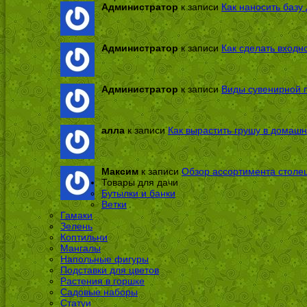
Администратор
к записи
Как наносить базу 
Администратор
к записи
Как сделать входн
Администратор
к записи
Виды сувенирной п
алла
к записи
Как вырастить грушу в домашн
Максим
к записи
Обзор ассортимента столе
Товары для дачи
Бутылки и банки
Ветки
Гамаки
Зелень
Коптильни
Мангалы
Напольные фигуры
Подставки для цветов
Растения в горшке
Садовые наборы
Статуи