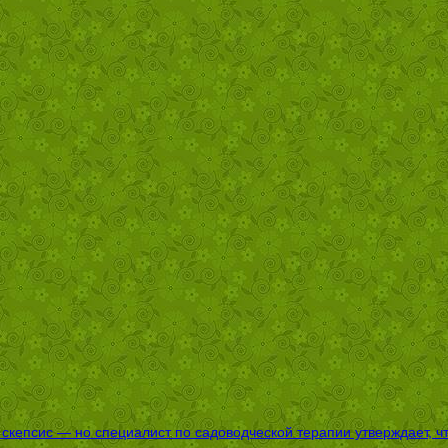
епсис — но специалист по садоводческой терапии утверждает, что