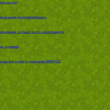
для ногтей
ой козырек из поликарбоната
родукции: полный гид по ассортименту
их условиях
шниц для кухни от компании МАЕРСС