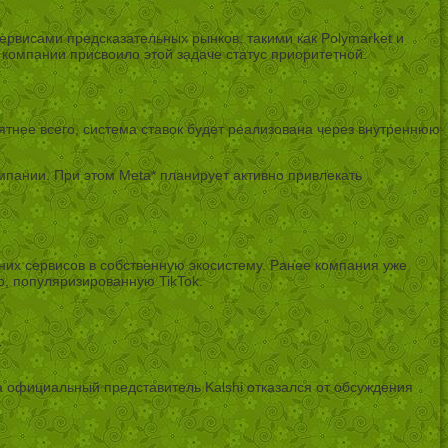
ервисами предсказательных рынков, такими как Polymarket и
 компании присвоило этой задаче статус приоритетной.
тнее всего, система ставок будет реализована через внутреннюю
пании. При этом Meta* планирует активно привлекать
их сервисов в собственную экосистему. Ранее компания уже
о, популяризированную TikTok.
.
а официальный представитель Kalshi отказался от обсуждения