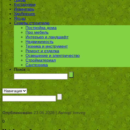
Кустарники
Инвентарь
Удобрения
Ягоды
Советы строителю
Постройка дома
Про мебель
Интерьер и ландшафт
Недвижимость
Техника и инструмент
Ремонт и отделка
Освещение и электричество
Стройматериал
Сантехника
Поиск →
Опубликовано
23.06.2026 |
Автор: kmveg
0