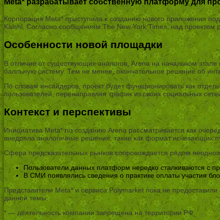
Meta* разрабатывает собственную платформу для пр
Корпорация Meta* приступила к созданию нового приложения под 
Kalshi. Согласно сообщениям The New York Times, над проектом 
Особенности новой площадки
В отличие от существующих аналогов, Arena на начальном этапе
балльную систему. Тем не менее, окончательное решение об ин
По словам инсайдеров, проект будет функционировать как отдел
пользователей, перенаправляя трафик из своих социальных сете
Контекст и перспективы
Инициатива Meta* по созданию Arena рассматривается как очере
внедряла аналогичные решения, такие как формат исчезающих пу
Сфера предсказательных рынков сопровождается рядом неодноз
Пользователи данных платформ нередко сталкиваются с пр
В СМИ появлялись сведения о практике оплаты участия бло
Представители Meta* и сервиса Polymarket пока не предоставили
данной темы.
* — деятельность компании запрещена на территории РФ