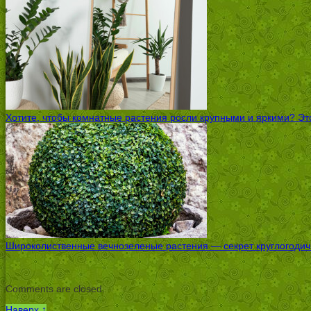
Хотите, чтобы комнатные растения росли крупными и яркими? Это
Широколиственные вечнозеленые растения — секрет круглогодичн
Comments are closed.
Наверх ↑