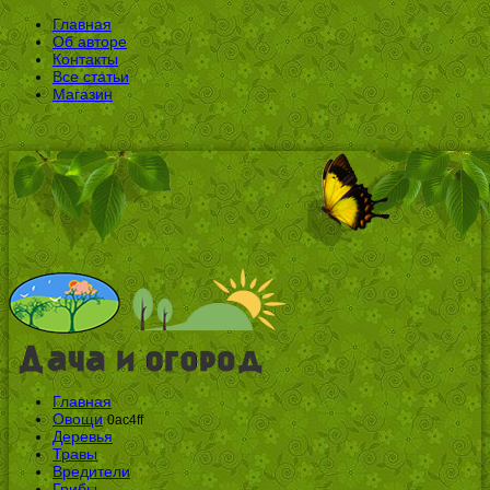
Главная
Об авторе
Контакты
Все статьи
Магазин
Главная
Овощи
0ac4ff
Деревья
Травы
Вредители
Грибы