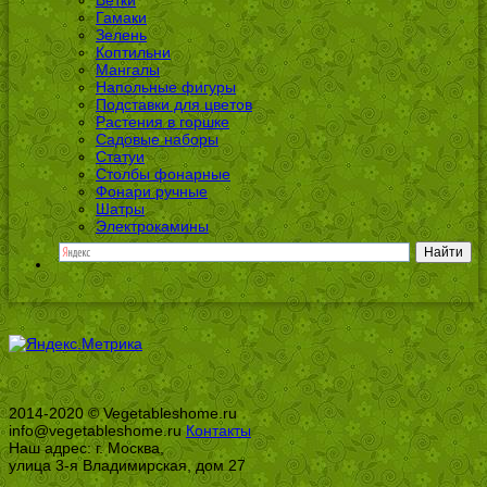
Ветки
Гамаки
Зелень
Коптильни
Мангалы
Напольные фигуры
Подставки для цветов
Растения в горшке
Садовые наборы
Статуи
Столбы фонарные
Фонари ручные
Шатры
Электрокамины
2014-2020 © Vegetableshome.ru
info@vegetableshome.ru
Контакты
Наш адрес: г. Москва,
улица 3-я Владимирская, дом 27