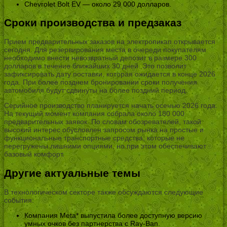
Chevrolet Bolt EV — около 29 000 долларов.
Сроки производства и предзаказ
Прием предварительных заказов на электропикап открывается
сегодня. Для резервирования места в очереди покупателям
необходимо внести невозвратный депозит в размере 300
долларов в течение ближайших 30 дней. Это позволит
зафиксировать дату поставки, которая ожидается в конце 2026
года. При более позднем бронировании сроки получения
автомобиля будут сдвинуты на более поздний период.
Серийное производство планируется начать осенью 2026 года.
На текущий момент компания собрала около 180 000
предварительных заявок. По словам обозревателей, такой
высокий интерес обусловлен запросом рынка на простые и
функциональные транспортные средства, которые не
перегружены лишними опциями, но при этом обеспечивают
базовый комфорт.
Другие актуальные темы
В технологическом секторе также обсуждаются следующие
события:
Компания Meta* выпустила более доступную версию
умных очков без партнерства с Ray-Ban.