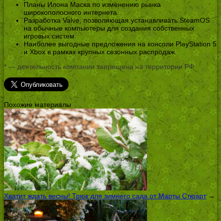
Планы Илона Маска по изменению рынка
широкополосного интернета.
Разработка Valve, позволяющая устанавливать SteamOS
на обычные компьютеры для создания собственных
игровых систем.
Наиболее выгодные предложения на консоли PlayStation 5
и Xbox в рамках крупных сезонных распродаж.
* — деятельность компании запрещена на территории РФ
Похожие материалы
Хватит ждать весны! Трюк для зимнего сада от Марты Стюарт
→