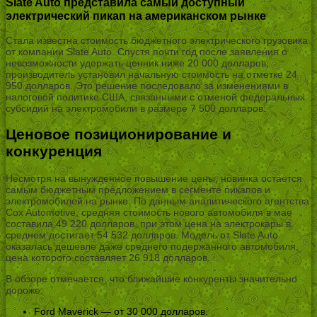
Slate Auto представила самый доступный
электрический пикап на американском рынке
Стала известна стоимость бюджетного электрического грузовика
от компании Slate Auto. Спустя почти год после заявления о
невозможности удержать ценник ниже 20 000 долларов,
производитель установил начальную стоимость на отметке 24
950 долларов. Это решение последовало за изменениями в
налоговой политике США, связанными с отменой федеральных
субсидий на электромобили в размере 7 500 долларов.
Ценовое позиционирование и
конкуренция
Несмотря на вынужденное повышение цены, новинка остается
самым бюджетным предложением в сегменте пикапов и
электромобилей на рынке. По данным аналитического агентства
Cox Automotive, средняя стоимость нового автомобиля в мае
составила 49 220 долларов, при этом цена на электрокары в
среднем достигает 54 532 долларов. Модель от Slate Auto
оказалась дешевле даже среднего подержанного автомобиля,
цена которого составляет 26 918 долларов.
В обзоре отмечается, что ближайшие конкуренты значительно
дороже:
Ford Maverick — от 30 000 долларов.