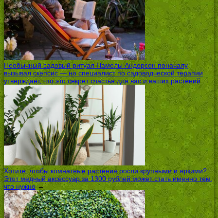
Необычный садовый ритуал Памелы Андерсон поначалу
вызывал скепсис — но специалист по садоводческой терапии
утверждает, что это секрет счастья для вас и ваших растений
→
Хотите, чтобы комнатные растения росли крупными и яркими?
Этот медный аксессуар за 1300 рублей может стать именно тем,
что нужно
→