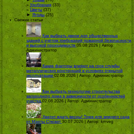
Удобрения
(33)
Цветы
(37)
►
Ягоды
(25)
Свежие статьи
Как выбрать двери для общественных
зданий с учётом требований пожарной безопасности
и высокой проходимости
05.08.2026 | Автор:
Администратор
Какие факторы влияют на срок службы
металлических конструкций в условиях открытой
эксплуатации
02.08.2026 | Автор:
Администратор
Как выбрать технологию строительства
загородного дома в зависимости от особенностей
участка
02.08.2026 | Автор:
Администратор
Хватит ждать весны! Трюк для зимнего сада
от Марты Стюарт
30.07.2026 | Автор:
kmveg