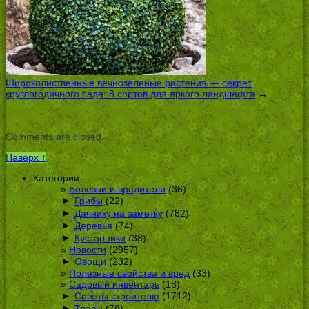
Широколиственные вечнозеленые растения — секрет
круглогодичного сада: 8 сортов для яркого ландшафта
→
Comments are closed.
Наверх ↑
Категории
Болезни и вредители
(36)
►
Грибы
(22)
►
Дачнику на заметку
(782)
►
Деревья
(74)
►
Кустарники
(38)
Новости
(2957)
►
Овощи
(232)
Полезные свойства и вред
(33)
Садовый инвентарь
(18)
►
Советы строителю
(1712)
►
Травы
(78)