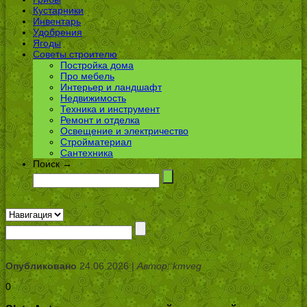
Кустарники
Инвентарь
Удобрения
Ягоды
Советы строителю
Постройка дома
Про мебель
Интерьер и ландшафт
Недвижимость
Техника и инструмент
Ремонт и отделка
Освещение и электричество
Стройматериал
Сантехника
Поиск →
Опубликовано
24.06.2026 |
Автор: kmveg
0