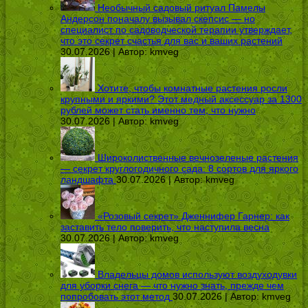
Необычный садовый ритуал Памелы
Андерсон поначалу вызывал скепсис — но
специалист по садоводческой терапии утверждает,
что это секрет счастья для вас и ваших растений
30.07.2026 | Автор:
kmveg
Хотите, чтобы комнатные растения росли
крупными и яркими? Этот медный аксессуар за 1300
рублей может стать именно тем, что нужно
30.07.2026 | Автор:
kmveg
Широколиственные вечнозеленые растения
— секрет круглогодичного сада: 8 сортов для яркого
ландшафта
30.07.2026 | Автор:
kmveg
«Розовый секрет» Дженнифер Гарнер: как
заставить тело поверить, что наступила весна
30.07.2026 | Автор:
kmveg
Владельцы домов используют воздуходувки
для уборки снега — что нужно знать, прежде чем
попробовать этот метод
30.07.2026 | Автор:
kmveg