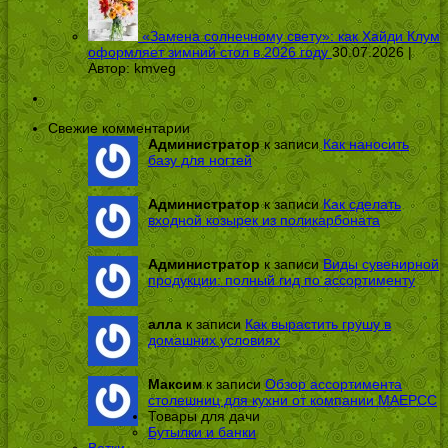
«Замена солнечному свету»: как Хайди Клум
оформляет зимний стол в 2026 году
30.07.2026 |
Автор:
kmveg
Свежие комментарии
Администратор
к записи
Как наносить
базу для ногтей
Администратор
к записи
Как сделать
входной козырек из поликарбоната
Администратор
к записи
Виды сувенирной
продукции: полный гид по ассортименту
алла
к записи
Как вырастить грушу в
домашних условиях
Максим
к записи
Обзор ассортимента
столешниц для кухни от компании МАЕРСС
Товары для дачи
Бутылки и банки