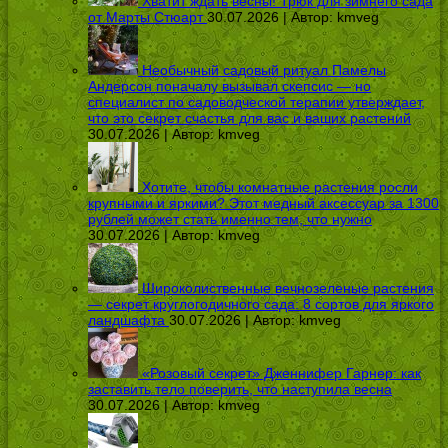
Хватит ждать весны! Трюк для зимнего сада
от Марты Стюарт
30.07.2026 | Автор:
kmveg
Необычный садовый ритуал Памелы
Андерсон поначалу вызывал скепсис — но
специалист по садоводческой терапии утверждает,
что это секрет счастья для вас и ваших растений
30.07.2026 | Автор:
kmveg
Хотите, чтобы комнатные растения росли
крупными и яркими? Этот медный аксессуар за 1300
рублей может стать именно тем, что нужно
30.07.2026 | Автор:
kmveg
Широколиственные вечнозеленые растения
— секрет круглогодичного сада: 8 сортов для яркого
ландшафта
30.07.2026 | Автор:
kmveg
«Розовый секрет» Дженнифер Гарнер: как
заставить тело поверить, что наступила весна
30.07.2026 | Автор:
kmveg