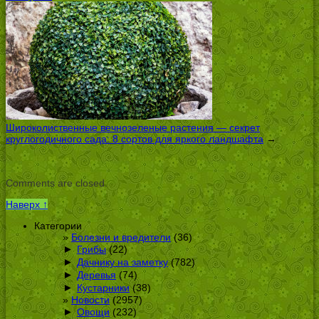
Широколиственные вечнозеленые растения — секрет
круглогодичного сада: 8 сортов для яркого ландшафта
→
Comments are closed.
Наверх ↑
Категории
Болезни и вредители
(36)
►
Грибы
(22)
►
Дачнику на заметку
(782)
►
Деревья
(74)
►
Кустарники
(38)
Новости
(2957)
►
Овощи
(232)