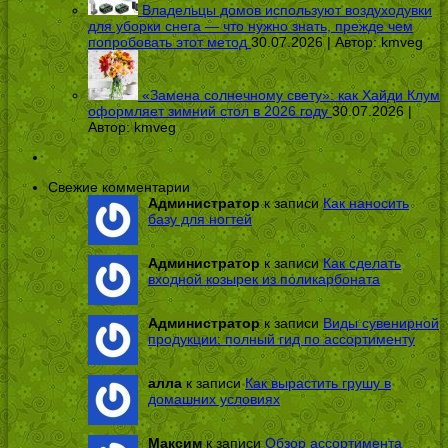
Владельцы домов используют воздуходувки
для уборки снега — что нужно знать, прежде чем
попробовать этот метод
30.07.2026 | Автор:
kmveg
«Замена солнечному свету»: как Хайди Клум
оформляет зимний стол в 2026 году
30.07.2026 |
Автор:
kmveg
Свежие комментарии
Администратор
к записи
Как наносить
базу для ногтей
Администратор
к записи
Как сделать
входной козырек из поликарбоната
Администратор
к записи
Виды сувенирной
продукции: полный гид по ассортименту
алла
к записи
Как вырастить грушу в
домашних условиях
Максим
к записи
Обзор ассортимента