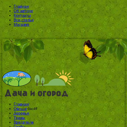
Главная
Об авторе
Контакты
Все статьи
Магазин
Главная
Овощи
0ac4ff
Деревья
Травы
Вредители
Грибы