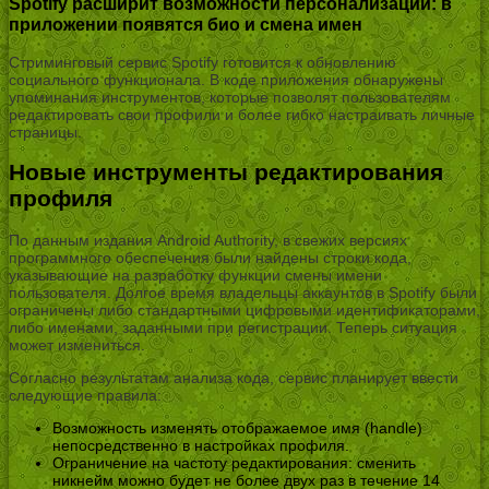
Spotify расширит возможности персонализации: в
приложении появятся био и смена имен
Стриминговый сервис Spotify готовится к обновлению
социального функционала. В коде приложения обнаружены
упоминания инструментов, которые позволят пользователям
редактировать свои профили и более гибко настраивать личные
страницы.
Новые инструменты редактирования
профиля
По данным издания Android Authority, в свежих версиях
программного обеспечения были найдены строки кода,
указывающие на разработку функции смены имени
пользователя. Долгое время владельцы аккаунтов в Spotify были
ограничены либо стандартными цифровыми идентификаторами,
либо именами, заданными при регистрации. Теперь ситуация
может измениться.
Согласно результатам анализа кода, сервис планирует ввести
следующие правила:
Возможность изменять отображаемое имя (handle)
непосредственно в настройках профиля.
Ограничение на частоту редактирования: сменить
никнейм можно будет не более двух раз в течение 14