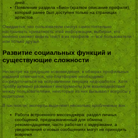
дней.
Появление раздела «Био» (краткое описание профиля),
который ранее был доступен только на страницах
артистов.
Ожидается, что пользователи смогут самостоятельно
настраивать приватность этой информации, выбирая, кто
именно сможет видеть текст в их профиле — все пользователи
или только друзья.
Развитие социальных функций и
существующие сложности
Несмотря на грядущие нововведения, в обзорах профильных
изданий отмечается, что платформе необходимо
сосредоточиться на исправлении текущих недоработок. Хотя
Spotify активно развивает инструменты для взаимодействия
между пользователями, некоторые из них вызывают вопросы у
аудитории.
В частности, эксперты выделяют несколько проблемных зон:
Работа встроенного мессенджера: раздел личных
сообщений, предназначенный для обмена
рекомендациями, часто работает с задержками, а
уведомления о новых сообщениях могут не приходить
вовремя.