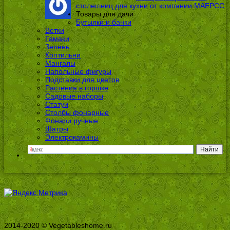
столешниц для кухни от компании МАЕРСС
Товары для дачи
Бутылки и банки
Ветки
Гамаки
Зелень
Коптильни
Мангалы
Напольные фигуры
Подставки для цветов
Растения в горшке
Садовые наборы
Статуи
Столбы фонарные
Фонари ручные
Шатры
Электрокамины
2014-2020 © Vegetableshome.ru