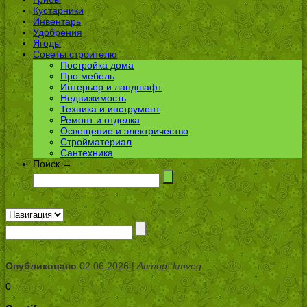
Кустарники
Инвентарь
Удобрения
Ягоды
Советы строителю
Постройка дома
Про мебель
Интерьер и ландшафт
Недвижимость
Техника и инструмент
Ремонт и отделка
Освещение и электричество
Стройматериал
Сантехника
Поиск →
Опубликовано
02.06.2026 |
Автор: kmveg
0