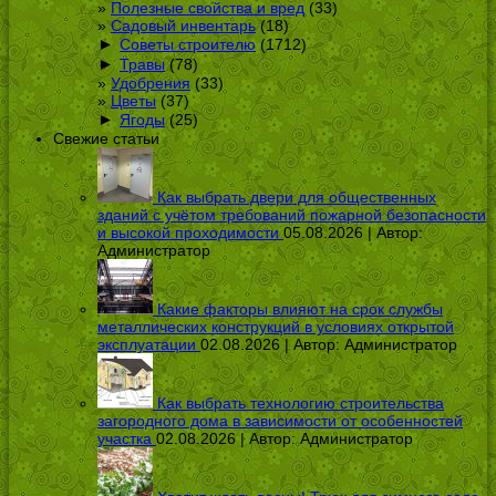
Полезные свойства и вред
(33)
Садовый инвентарь
(18)
►
Советы строителю
(1712)
►
Травы
(78)
Удобрения
(33)
Цветы
(37)
►
Ягоды
(25)
Свежие статьи
Как выбрать двери для общественных
зданий с учётом требований пожарной безопасности
и высокой проходимости
05.08.2026 | Автор:
Администратор
Какие факторы влияют на срок службы
металлических конструкций в условиях открытой
эксплуатации
02.08.2026 | Автор:
Администратор
Как выбрать технологию строительства
загородного дома в зависимости от особенностей
участка
02.08.2026 | Автор:
Администратор