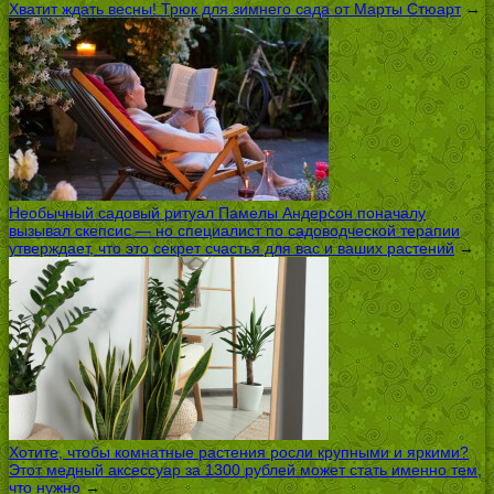
Хватит ждать весны! Трюк для зимнего сада от Марты Стюарт
→
Необычный садовый ритуал Памелы Андерсон поначалу
вызывал скепсис — но специалист по садоводческой терапии
утверждает, что это секрет счастья для вас и ваших растений
→
Хотите, чтобы комнатные растения росли крупными и яркими?
Этот медный аксессуар за 1300 рублей может стать именно тем,
что нужно
→