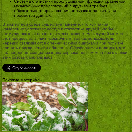
Система статистики прослушиваний: функция сравнения
музыкальных предпочтений с друзьями требует
обязательного приглашения пользователя в чат для
просмотра данных.
В экспертной среде существует мнение, что компания
намеренно усложняет доступ к статистике друзей, чтобы
стимулировать активность в мессенджере. На текущий момент
этот процесс выглядит избыточным, так как пользователи
нередко сталкиваются с техническими ошибками при попытке
принять приглашение к общению. Обозреватели полагают, что
полноценная «социализация» сервиса невозможна без отладки
этих базовых механизмов.
Похожие материалы