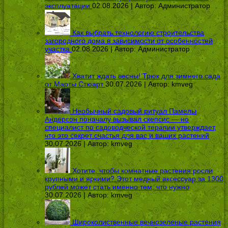
эксплуатации
02.08.2026 | Автор:
Администратор
Как выбрать технологию строительства
загородного дома в зависимости от особенностей
участка
02.08.2026 | Автор:
Администратор
Хватит ждать весны! Трюк для зимнего сада
от Марты Стюарт
30.07.2026 | Автор:
kmveg
Необычный садовый ритуал Памелы
Андерсон поначалу вызывал скепсис — но
специалист по садоводческой терапии утверждает,
что это секрет счастья для вас и ваших растений
30.07.2026 | Автор:
kmveg
Хотите, чтобы комнатные растения росли
крупными и яркими? Этот медный аксессуар за 1300
рублей может стать именно тем, что нужно
30.07.2026 | Автор:
kmveg
Широколиственные вечнозеленые растения