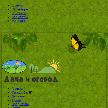
Главная
Об авторе
Контакты
Все статьи
Магазин
Главная
Овощи
0ac4ff
Деревья
Травы
Вредители
Грибы