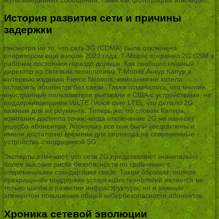
История развития сети и причины
задержки
Несмотря на то, что сеть 3G (CDMA) была отключена
оператором ещё в июле 2022 года, T-Mobile сохранял 2G GSM в
рабочем состоянии гораздо дольше. Как сообщил главный
директор по сетевым технологиям T-Mobile Анкур Капур в
интервью изданию Fierce Network, компания не хотела
оставлять абонентов без связи. Также отмечалось, что многие
иностранные пользователи въезжали в США с устройствами, не
поддерживающими VoLTE (Voice over LTE), что делало 2G
важным для их роуминга. Теперь же, по словам Капура,
компания достигла точки, когда отключение 2G не нанесёт
ущерба абонентам, поскольку все они были уведомлены и
имели достаточно времени для перехода на современные
устройства с поддержкой 5G.
Эксперты отмечают, что сети 2G представляют значительно
более высокие риски безопасности по сравнению с
современными стандартами связи. Таким образом, полное
прекращение поддержки устаревших технологий является не
только шагом в развитии инфраструктуры, но и важным
элементом повышения общей кибербезопасности абонентов.
Хроника сетевой эволюции