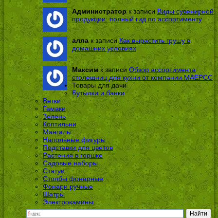
Администратор
к записи
Виды сувенирной
продукции: полный гид по ассортименту
алла
к записи
Как вырастить грушу в
домашних условиях
Максим
к записи
Обзор ассортимента
столешниц для кухни от компании МАЕРСС
Товары для дачи
Бутылки и банки
Ветки
Гамаки
Зелень
Коптильни
Мангалы
Напольные фигуры
Подставки для цветов
Растения в горшке
Садовые наборы
Статуи
Столбы фонарные
Фонари ручные
Шатры
Электрокамины