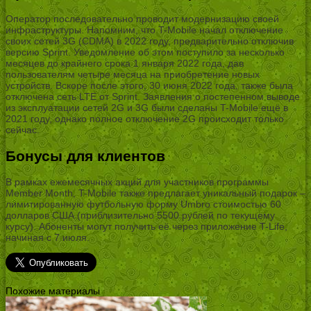
Оператор последовательно проводит модернизацию своей
инфраструктуры. Напомним, что T-Mobile начал отключение
своих сетей 3G (CDMA) в 2022 году, предварительно отключив
версию Sprint. Уведомление об этом поступило за несколько
месяцев до крайнего срока 1 января 2022 года, дав
пользователям четыре месяца на приобретение новых
устройств. Вскоре после этого, 30 июня 2022 года, также была
отключена сеть LTE от Sprint. Заявления о постепенном выводе
из эксплуатации сетей 2G и 3G были сделаны T-Mobile ещё в
2021 году, однако полное отключение 2G происходит только
сейчас.
Бонусы для клиентов
В рамках ежемесячных акций для участников программы
Member Month, T-Mobile также предлагает уникальный подарок –
лимитированную футбольную форму Umbro стоимостью 60
долларов США (приблизительно 5500 рублей по текущему
курсу). Абоненты могут получить её через приложение T-Life,
начиная с 7 июля.
Похожие материалы