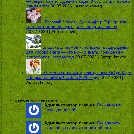
— секрет круглогодичного сада: 8 сортов для яркого
ландшафта
30.07.2026 | Автор:
kmveg
«Розовый секрет» Дженнифер Гарнер: как
заставить тело поверить, что наступила весна
30.07.2026 | Автор:
kmveg
Владельцы домов используют воздуходувки
для уборки снега — что нужно знать, прежде чем
попробовать этот метод
30.07.2026 | Автор:
kmveg
«Замена солнечному свету»: как Хайди Клум
оформляет зимний стол в 2026 году
30.07.2026 |
Автор:
kmveg
Свежие комментарии
Администратор
к записи
Как наносить
базу для ногтей
Администратор
к записи
Как сделать
входной козырек из поликарбоната