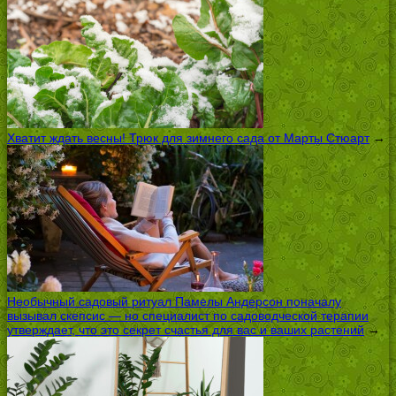
Хватит ждать весны! Трюк для зимнего сада от Марты Стюарт
→
Необычный садовый ритуал Памелы Андерсон поначалу
вызывал скепсис — но специалист по садоводческой терапии
утверждает, что это секрет счастья для вас и ваших растений
→