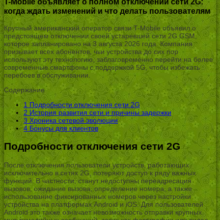
T-Mobile объявляет о полном отключении сети 2G:
когда ждать изменений и что делать пользователям
Крупный американский оператор связи T-Mobile объявил о
предстоящем отключении своей устаревшей сети 2G GSM,
которое запланировано на 3 августа 2026 года. Компания
призывает всех абонентов, чьи устройства до сих пор
используют эту технологию, заблаговременно перейти на более
современные смартфоны с поддержкой 5G, чтобы избежать
перебоев в обслуживании.
Содержание
1
Подробности отключения сети 2G
2
История развития сети и причины задержки
3
Хроника сетевой эволюции
4
Бонусы для клиентов
Подробности отключения сети 2G
После отключения пользователи устройств, работающих
исключительно в сетях 2G, потеряют доступ к ряду важных
функций. В частности, станут недоступны переадресация
вызовов, ожидание вызова, определение номера, а также
использование фиксированных номеров через настройки
устройства на платформах Android и iOS. Для пользователей
Android это также означает невозможность отправки крупных
мультимедийных сообщений, таких как фотографии или видео.