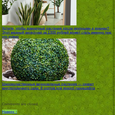
Хотите, чтобы комнатные растения росли крупными и яркими?
Этот медный аксессуар за 1300 рублей может стать именно тем,
что нужно
→
Широколиственные вечнозеленые растения — секрет
круглогодичного сада: 8 сортов для яркого ландшафта
→
Comments are closed.
Наверх ↑