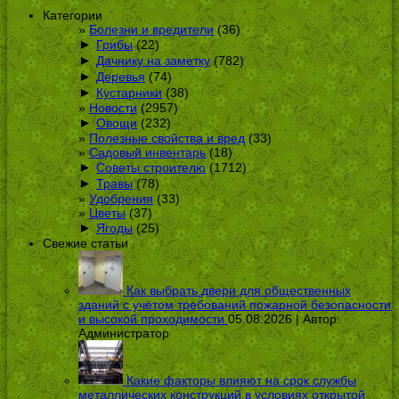
Категории
Болезни и вредители
(36)
►
Грибы
(22)
►
Дачнику на заметку
(782)
►
Деревья
(74)
►
Кустарники
(38)
Новости
(2957)
►
Овощи
(232)
Полезные свойства и вред
(33)
Садовый инвентарь
(18)
►
Советы строителю
(1712)
►
Травы
(78)
Удобрения
(33)
Цветы
(37)
►
Ягоды
(25)
Свежие статьи
Как выбрать двери для общественных
зданий с учётом требований пожарной безопасности
и высокой проходимости
05.08.2026 | Автор:
Администратор
Какие факторы влияют на срок службы
металлических конструкций в условиях открытой