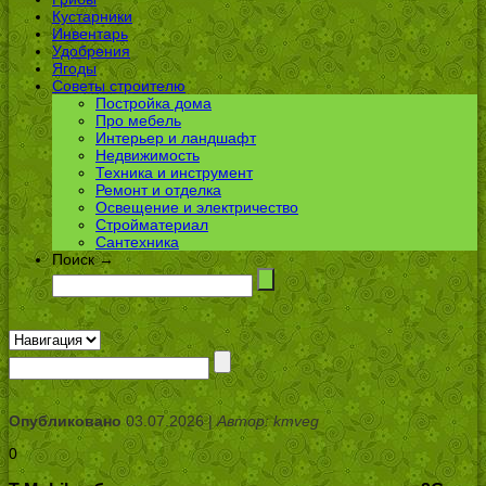
Кустарники
Инвентарь
Удобрения
Ягоды
Советы строителю
Постройка дома
Про мебель
Интерьер и ландшафт
Недвижимость
Техника и инструмент
Ремонт и отделка
Освещение и электричество
Стройматериал
Сантехника
Поиск →
Опубликовано
03.07.2026 |
Автор: kmveg
0