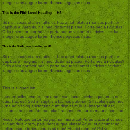
integer cras augue lorem rhoncus egestas risus.
This is the Fifth Level Heading — H5
Sit nisi, sociis etiam mattis et, hac amet, platea rhoncus porttitor
dapibus a, magnis, nisi nec, dictumst platea. Porta nec a ridiculus?
Odio enim porttitor hac in porta augue vel amet ultricies tincidunt
integer cras augue lorem rhoncus egestas risus.
This is the Sixth Level Heading — H6
Sit nisi, sociis etiam mattis et, hac amet, platea rhoncus porttitor
dapibus a, magnis, nisi nec, dictumst platea. Porta nec a ridiculus?
Odio enim porttitor hac in porta augue vel amet ultricies tincidunt
integer cras augue lorem rhoncus egestas risus.
This is aligned left
Integer pellentesque, nec amet, cum lacus, scelerisque, cras nec
duis, hac est. Sed in sagittis a facilisis pulvinar. Sit scelerisque nec
urna adipiscing auctor tincidunt dignissim duis. Integer sit est,
dictumst ac diam. Aenean placerat lundium, turpis mauris hac hac.
Risus. Natoque tortor magna non nisi arcu! Purus placerat cursus,
aliquet duis lorem, parturient augue platea! Ac eu et dictumst ac,
pellentesque turpis mauris sit mus! Et, mid montes! Pid vel,