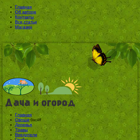
Главная
Об авторе
Контакты
Все статьи
Магазин
Главная
Овощи
0ac4ff
Деревья
Травы
Вредители
Грибы