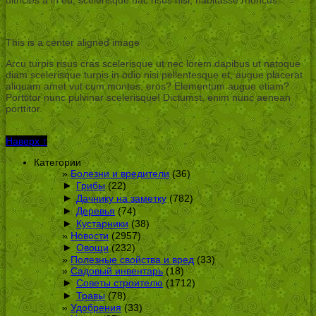
ultricies a in eu, scelerisque hac risus nisi, habitasse rhoncus.
This is a center aligned image
Arcu turpis risus cras scelerisque ut nec lorem dapibus ut natoque
diam scelerisque turpis in odio nisi pellentesque et, augue placerat
aliquam amet vut cum montes, eros? Elementum augue etiam?
Porttitor nunc pulvinar scelerisque! Dictumst, enim nunc aenean
porttitor.
Наверх ↑
Категории
Болезни и вредители
(36)
►
Грибы
(22)
►
Дачнику на заметку
(782)
►
Деревья
(74)
►
Кустарники
(38)
Новости
(2957)
►
Овощи
(232)
Полезные свойства и вред
(33)
Садовый инвентарь
(18)
►
Советы строителю
(1712)
►
Травы
(78)
Удобрения
(33)