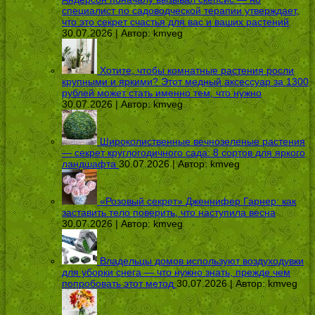
специалист по садоводческой терапии утверждает,
что это секрет счастья для вас и ваших растений
30.07.2026 | Автор:
kmveg
Хотите, чтобы комнатные растения росли
крупными и яркими? Этот медный аксессуар за 1300
рублей может стать именно тем, что нужно
30.07.2026 | Автор:
kmveg
Широколиственные вечнозеленые растения
— секрет круглогодичного сада: 8 сортов для яркого
ландшафта
30.07.2026 | Автор:
kmveg
«Розовый секрет» Дженнифер Гарнер: как
заставить тело поверить, что наступила весна
30.07.2026 | Автор:
kmveg
Владельцы домов используют воздуходувки
для уборки снега — что нужно знать, прежде чем
попробовать этот метод
30.07.2026 | Автор:
kmveg