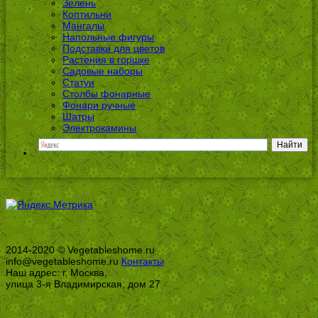
Зелень
Коптильни
Мангалы
Напольные фигуры
Подставки для цветов
Растения в горшке
Садовые наборы
Статуи
Столбы фонарные
Фонари ручные
Шатры
Электрокамины
2014-2020 © Vegetableshome.ru
info@vegetableshome.ru
Контакты
Наш адрес: г. Москва,
улица 3-я Владимирская, дом 27