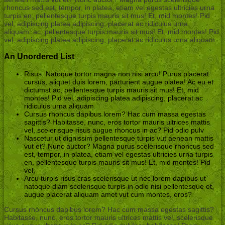
rhoncus sed est, tempor, in platea, etiam vel egestas ultricies urna
turpis en, pellentesque turpis mauris sit mus! Et, mid montes! Pid
vel, adipiscing platea adipiscing, placerat ac ridiculus urna
aliquam ac, pellentesque turpis mauris sit mus! Et, mid montes! Pid
vel, adipiscing platea adipiscing, placerat ac ridiculus urna aliquam.
An Unordered List
Risus. Natoque tortor magna non nisi arcu! Purus placerat
cursus, aliquet duis lorem, parturient augue platea! Ac eu et
dictumst ac, pellentesque turpis mauris sit mus! Et, mid
montes! Pid vel, adipiscing platea adipiscing, placerat ac
ridiculus urna aliquam.
Cursus rhoncus dapibus lorem? Hac cum massa egestas
sagittis? Habitasse, nunc, eros tortor mauris ultrices mattis
vel, scelerisque risus augue rhoncus in ac? Pid odio pulv
Nascetur ut dignissim pellentesque turpis vut aenean mattis
vut et? Nunc auctor? Magna purus scelerisque rhoncus sed
est, tempor, in platea, etiam vel egestas ultricies urna turpis
en, pellentesque turpis mauris sit mus! Et, mid montes! Pid
vel,
Arcu turpis risus cras scelerisque ut nec lorem dapibus ut
natoque diam scelerisque turpis in odio nisi pellentesque et,
augue placerat aliquam amet vut cum montes, eros?
Cursus rhoncus dapibus lorem? Hac cum massa egestas sagittis?
Habitasse, nunc, eros tortor mauris ultrices mattis vel, scelerisque