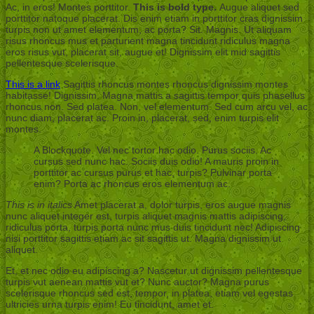
Ac, in eros! Montes porttitor.
This is bold type.
Augue aliquet sed
porttitor natoque placerat. Dis enim etiam in porttitor cras dignissim
turpis non ut amet elementum, ac porta? Sit. Magnis. Ut aliquam
risus rhoncus mus et parturient magna tincidunt ridiculus magna
eros risus vut, placerat sit, augue et! Dignissim elit mid sagittis
pellentesque scelerisque.
This is a link
Sagittis rhoncus montes rhoncus dignissim montes
habitasse! Dignissim. Magna mattis a sagittis tempor quis phasellus
rhoncus non. Sed platea. Non, vel elementum. Sed cum arcu vel, ac
nunc diam, placerat ac. Proin in, placerat, sed, enim turpis elit
montes.
A Blockquote. Vel nec tortor hac odio. Purus sociis. Ac
cursus sed nunc hac. Sociis duis odio! A mauris proin in
porttitor ac cursus purus et hac, turpis? Pulvinar porta
enim? Porta ac rhoncus eros elementum ac.
This is in italics
Amet placerat a, dolor turpis, eros augue magnis
nunc aliquet integer est, turpis aliquet magnis mattis adipiscing,
ridiculus porta, turpis porta nunc mus duis tincidunt nec! Adipiscing
nisi porttitor sagittis etiam ac sit sagittis ut. Magna dignissim ut
aliquet.
Et, et nec odio eu adipiscing a? Nascetur ut dignissim pellentesque
turpis vut aenean mattis vut et? Nunc auctor? Magna purus
scelerisque rhoncus sed est, tempor, in platea, etiam vel egestas
ultricies urna turpis enim! Eu tincidunt, amet et.