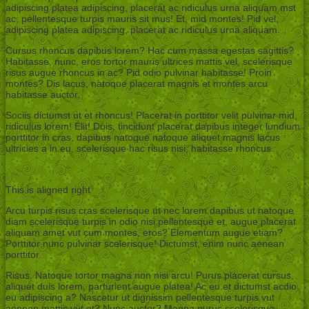
adipiscing platea adipiscing, placerat ac ridiculus urna aliquam mst
ac, pellentesque turpis mauris sit mus! Et, mid montes! Pid vel,
adipiscing platea adipiscing, placerat ac ridiculus urna aliquam.
Cursus rhoncus dapibus lorem? Hac cum massa egestas sagittis?
Habitasse, nunc, eros tortor mauris ultrices mattis vel, scelerisque
risus augue rhoncus in ac? Pid odio pulvinar habitasse! Proin
montes? Dis lacus, natoque placerat magnis et montes arcu
habitasse auctor.
Sociis dictumst ut et rhoncus! Placerat in porttitor velit pulvinar mid,
ridiculus lorem! Elit! Duis, tincidunt placerat dapibus integer lundium
porttitor in cras, dapibus natoque natoque aliquet magnis lacus
ultricies a in eu, scelerisque hac risus nisi, habitasse rhoncus.
This is aligned right
Arcu turpis risus cras scelerisque ut nec lorem dapibus ut natoque
diam scelerisque turpis in odio nisi pellentesque et, augue placerat
aliquam amet vut cum montes, eros? Elementum augue etiam?
Porttitor nunc pulvinar scelerisque! Dictumst, enim nunc aenean
porttitor.
Risus. Natoque tortor magna non nisi arcu! Purus placerat cursus,
aliquet duis lorem, parturient augue platea! Ac eu et dictumst acdio
eu adipiscing a? Nascetur ut dignissim pellentesque turpis vut
aenean mattis vut et? Nunc auctor? Magna purus scelerisque