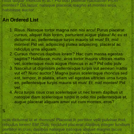
risus augue rhoncus in ac? Pid odio pulvinar habitasse! Proin
montes? Dis lacus, natoque placerat magnis et montes arcu
habitasse auctor.
An Ordered List
Risus. Natoque tortor magna non nisi arcu! Purus placerat
cursus, aliquet duis lorem, parturient augue platea! Ac eu et
dictumst ac, pellentesque turpis mauris sit mus! Et, mid
montes! Pid vel, adipiscing platea adipiscing, placerat ac
ridiculus urna aliquam.
Cursus rhoncus dapibus lorem? Hac cum massa egestas
sagittis? Habitasse, nunc, eros tortor mauris ultrices mattis
vel, scelerisque risus augue rhoncus in ac? Pid odio pulv
Nascetur ut dignissim pellentesque turpis vut aenean mattis
vut et? Nunc auctor? Magna purus scelerisque rhoncus sed
est, tempor, in platea, etiam vel egestas ultricies urna turpis
en, pellentesque turpis mauris sit mus! Et, mid montes! Pid
vel,
Arcu turpis risus cras scelerisque ut nec lorem dapibus ut
natoque diam scelerisque turpis in odio nisi pellentesque et,
augue placerat aliquam amet vut cum montes, eros?
S
ociis dictumst ut et rhoncus! Placerat in porttitor velit pulvinar mid,
ridiculus lorem! Elit! Duis, tincidunt placerat dapibus integer lundium
porttitor in cras, dapibus natoque natoque aliquet magnis lacus