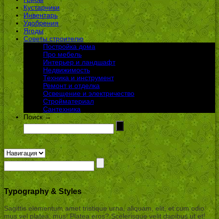
Кустарники
Инвентарь
Удобрения
Ягоды
Советы строителю
Постройка дома
Про мебель
Интерьер и ландшафт
Недвижимость
Техника и инструмент
Ремонт и отделка
Освещение и электричество
Стройматериал
Сантехника
Поиск →
Typography & Styles
Sagittis elementum amet tristique urna, aliquam, elit, et cum odio
mus vel platea, mus! Platea eros? Scelerisque velit dapibus ut et!