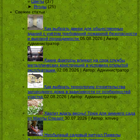
Цветы
(37)
►
Ягоды
(25)
Свежие статьи
Как выбрать двери для общественных
зданий с учётом требований пожарной безопасности
и высокой проходимости
05.08.2026 | Автор:
Администратор
Какие факторы влияют на срок службы
металлических конструкций в условиях открытой
эксплуатации
02.08.2026 | Автор:
Администратор
Как выбрать технологию строительства
загородного дома в зависимости от особенностей
участка
02.08.2026 | Автор:
Администратор
Хватит ждать весны! Трюк для зимнего сада
от Марты Стюарт
30.07.2026 | Автор:
kmveg
Необычный садовый ритуал Памелы
Андерсон поначалу вызывал скепсис — но