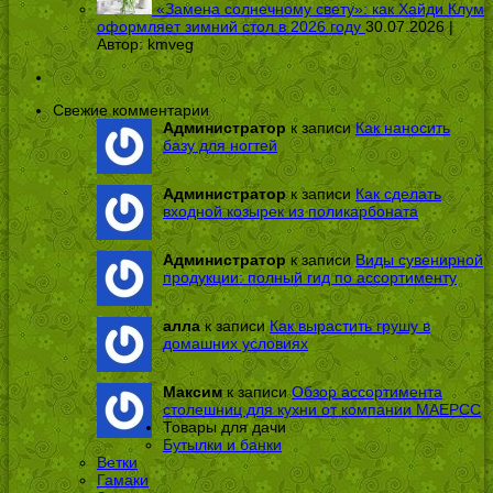
«Замена солнечному свету»: как Хайди Клум
оформляет зимний стол в 2026 году
30.07.2026 |
Автор:
kmveg
Свежие комментарии
Администратор
к записи
Как наносить
базу для ногтей
Администратор
к записи
Как сделать
входной козырек из поликарбоната
Администратор
к записи
Виды сувенирной
продукции: полный гид по ассортименту
алла
к записи
Как вырастить грушу в
домашних условиях
Максим
к записи
Обзор ассортимента
столешниц для кухни от компании МАЕРСС
Товары для дачи
Бутылки и банки
Ветки
Гамаки