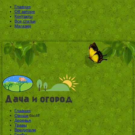
Главная
Об авторе
Контакты
Все статьи
Магазин
Главная
Овощи
0ac4ff
Деревья
Травы
Вредители
Грибы