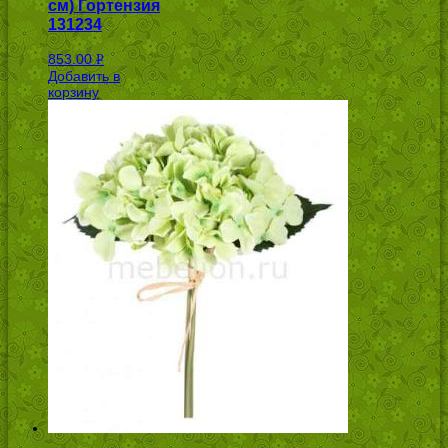
см) Гортензия
131234
853.00
Р
Добавить в
УБ.
корзину