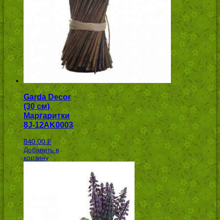
Garda Decor
(30 см)
Маргаритки
8J-12AK0003
840.00
Р
Добавить в
УБ.
корзину