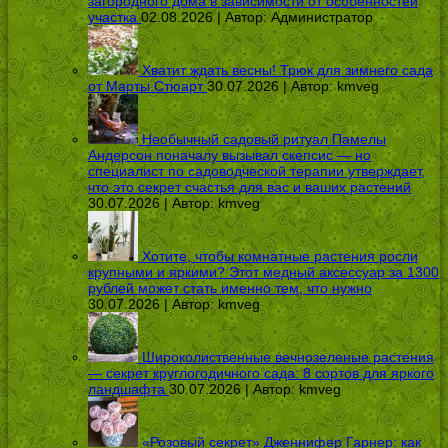
загородного дома в зависимости от особенностей
участка
02.08.2026 | Автор:
Администратор
Хватит ждать весны! Трюк для зимнего сада
от Марты Стюарт
30.07.2026 | Автор:
kmveg
Необычный садовый ритуал Памелы
Андерсон поначалу вызывал скепсис — но
специалист по садоводческой терапии утверждает,
что это секрет счастья для вас и ваших растений
30.07.2026 | Автор:
kmveg
Хотите, чтобы комнатные растения росли
крупными и яркими? Этот медный аксессуар за 1300
рублей может стать именно тем, что нужно
30.07.2026 | Автор:
kmveg
Широколиственные вечнозеленые растения
— секрет круглогодичного сада: 8 сортов для яркого
ландшафта
30.07.2026 | Автор:
kmveg
«Розовый секрет» Дженнифер Гарнер: как