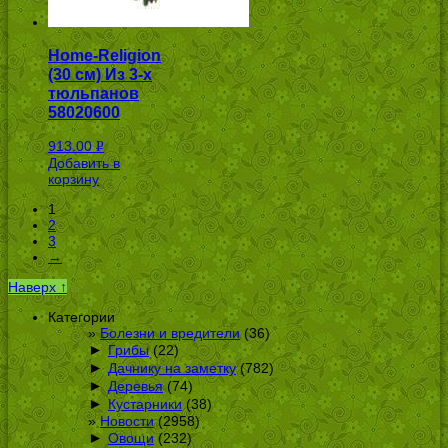
Home-Religion
(30 см) Из 3-х
тюльпанов
58020600
913.00
Р
Добавить в
УБ.
корзину
1
2
3
→
Наверх ↑
Категории
Болезни и вредители
(36)
►
Грибы
(22)
►
Дачнику на заметку
(782)
►
Деревья
(74)
►
Кустарники
(38)
Новости
(2958)
►
Овощи
(232)