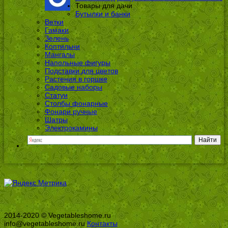
Товары для дачи
Бутылки и банки
Ветки
Гамаки
Зелень
Коптильни
Мангалы
Напольные фигуры
Подставки для цветов
Растения в горшке
Садовые наборы
Статуи
Столбы фонарные
Фонари ручные
Шатры
Электрокамины
2014-2020 © Vegetableshome.ru
info@vegetableshome.ru
Контакты