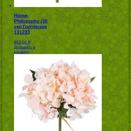
Home-
Philosophy (30
см) Гортензия
131233
853.00
Р
Добавить в
УБ.
корзину