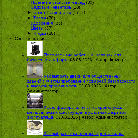
Полезные свойства и вред
(33)
Садовый инвентарь
(18)
►
Советы строителю
(1712)
►
Травы
(78)
Удобрения
(33)
Цветы
(37)
►
Ягоды
(25)
Свежие статьи
Поломоечные роботы: инновации для
бизнеса и комфорта
08.08.2026 | Автор:
kmveg
Как выбрать двери для общественных
зданий с учётом требований пожарной безопасности
и высокой проходимости
05.08.2026 | Автор:
Администратор
Какие факторы влияют на срок службы
металлических конструкций в условиях открытой
эксплуатации
02.08.2026 | Автор:
Администратор
Как выбрать технологию строительства