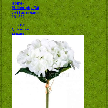
Home-
Philosophy (30
см) Гортензия
131232
853.00
Р
Добавить в
УБ.
корзину