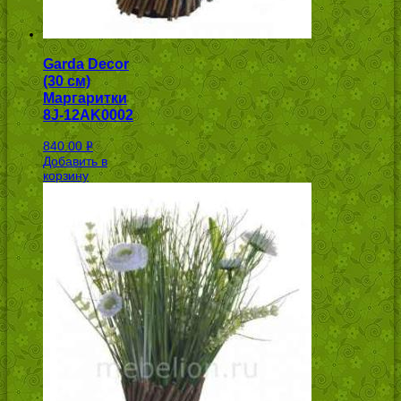
Garda Decor
(30 см)
Маргаритки
8J-12AK0002
840.00
Р
Добавить в
УБ.
корзину