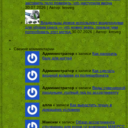
заставить тело поверить, что наступила весна
30.07.2026 | Автор:
kmveg
Владельцы домов используют воздуходувки
для уборки снега — что нужно знать, прежде чем
попробовать этот метод
30.07.2026 | Автор:
kmveg
Свежие комментарии
Администратор
к записи
Как наносить
базу для ногтей
Администратор
к записи
Как сделать
входной козырек из поликарбоната
Администратор
к записи
Виды сувенирной
продукции: полный гид по ассортименту
алла
к записи
Как вырастить грушу в
домашних условиях
Максим
к записи
Обзор ассортимента
столешниц для кухни от компании МАЕРСС