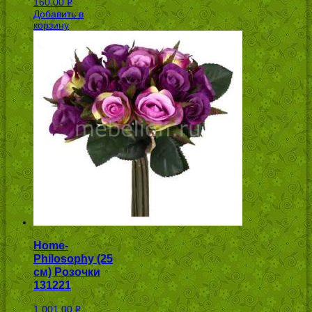
160.00
Р
Добавить в
УБ.
корзину
Home-
Philosophy (25
см) Розочки
131221
1,001.00
Р