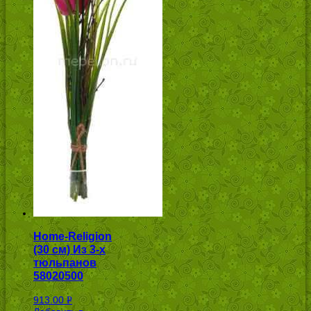
Home-Religion
(30 см) Из 3-х
тюльпанов
58020500
913.00
Р