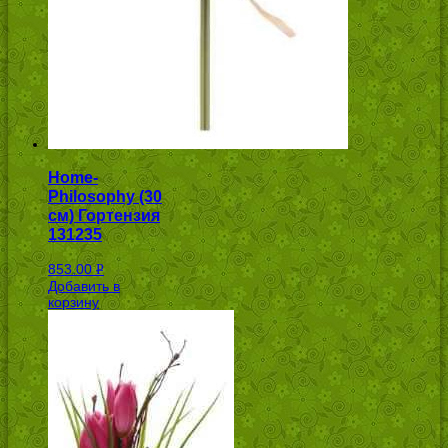
Home-
Philosophy (30
см) Гортензия
131235
853.00
Р
Добавить в
УБ.
корзину