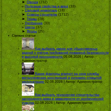
►
Овощи
(232)
Полезные свойства и вред
(33)
Садовый инвентарь
(18)
►
Советы строителю
(1712)
►
Травы
(78)
Удобрения
(33)
Цветы
(37)
►
Ягоды
(25)
Свежие статьи
Как выбрать двери для общественных
зданий с учётом требований пожарной безопасности
и высокой проходимости
05.08.2026 | Автор:
Администратор
Какие факторы влияют на срок службы
металлических конструкций в условиях открытой
эксплуатации
02.08.2026 | Автор:
Администратор
Как выбрать технологию строительства
загородного дома в зависимости от особенностей
участка
02.08.2026 | Автор:
Администратор