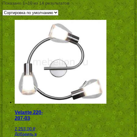
Показано 1–10 из 14 результатов
Velante 220-
207-03
2,253.00
Р
Добавить в
УБ.