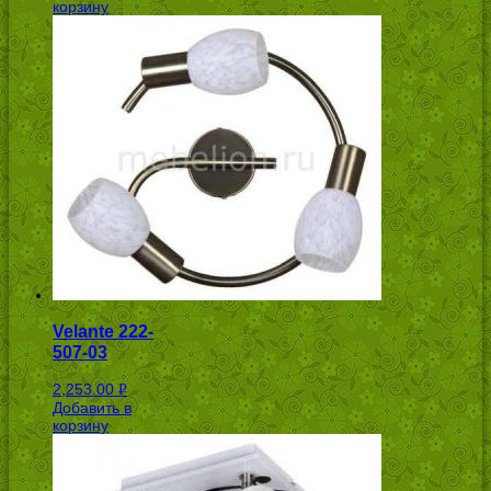
корзину
Velante 222-
507-03
2,253.00
Р
Добавить в
УБ.
корзину