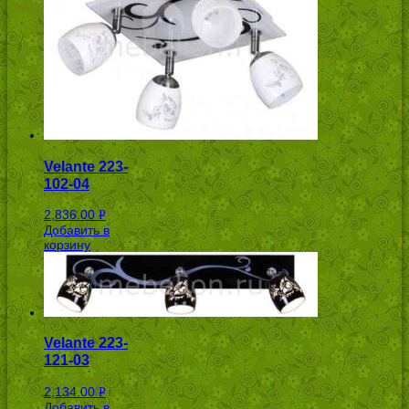
Velante 223-
102-04
2,836.00
Р
Добавить в
УБ.
корзину
Velante 223-
121-03
2,134.00
Р
Добавить в
УБ.