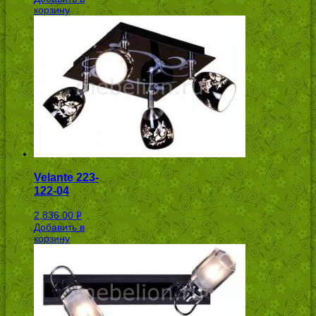
корзину
Velante 223-
122-04
2,836.00
Р
Добавить в
УБ.
корзину