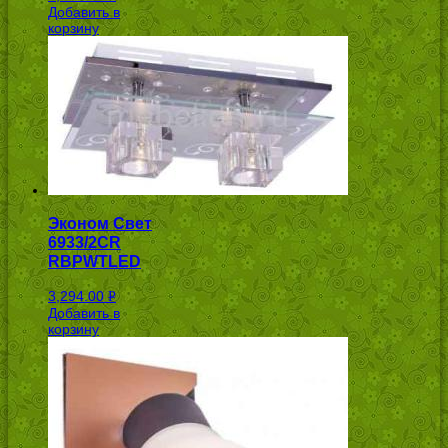
Добавить в
УБ.
корзину
Эконом Свет
6933/2CR
RBPWTLED
3,294.00
Р
Добавить в
УБ.
корзину