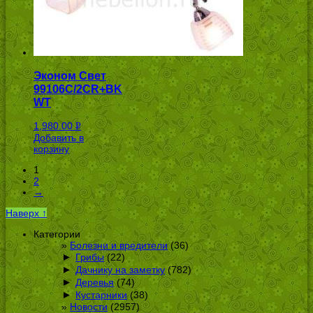
Эконом Свет
99106C/2CR+BK
WT
1,980.00
Р
Добавить в
УБ.
корзину
1
2
→
Наверх ↑
Категории
Болезни и вредители
(36)
►
Грибы
(22)
►
Дачнику на заметку
(782)
►
Деревья
(74)
►
Кустарники
(38)
Новости
(2957)