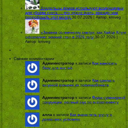
Владельцы домов используют воздуходувки
для уборки снега — что нужно знать, прежде чем
попробовать этот метод
30.07.2026 | Автор:
kmveg
«Замена солнечному свету»: как Хайди Клум
оформляет зимний стол в 2026 году
30.07.2026 |
Автор:
kmveg
Свежие комментарии
Администратор
к записи
Как наносить
базу для ногтей
Администратор
к записи
Как сделать
входной козырек из поликарбоната
Администратор
к записи
Виды сувенирной
продукции: полный гид по ассортименту
алла
к записи
Как вырастить грушу в
домашних условиях