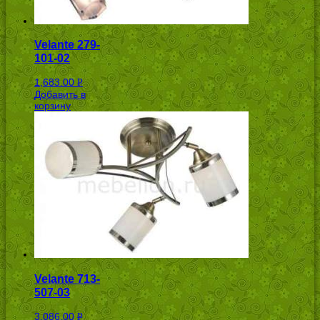
Velante 279-
101-02
1,683.00
Р
Добавить в
УБ.
корзину
Velante 713-
507-03
3,086.00
Р