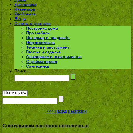
Кустарники
Инвентарь
Удобрения
Ягоды
Советы строителю
Постройка дома
Про мебель
Интерьер и ландшафт
Недвижимость
Техника и инструмент
Ремонт и отделка
Освещение и электричество
Стройматериал
Сантехника
Поиск →
<<< Назад в магазин
Светильники настенно потолочные