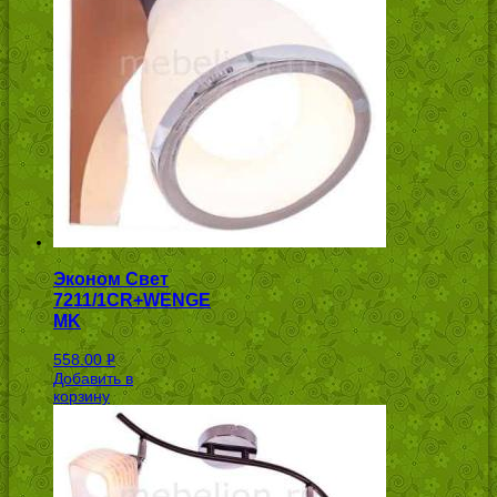
Эконом Свет
7211/1CR+WENGE
MK
558.00
Р
Добавить в
УБ.
корзину