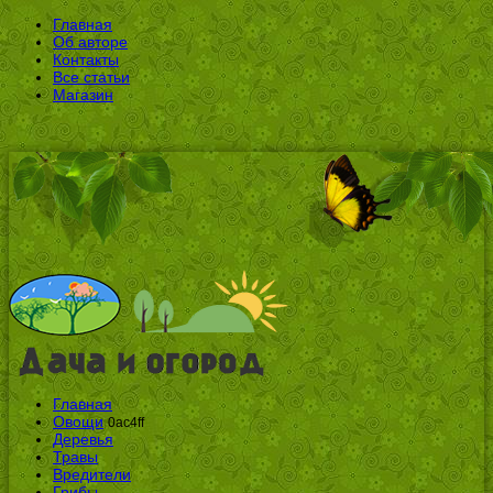
Главная
Об авторе
Контакты
Все статьи
Магазин
Главная
Овощи
0ac4ff
Деревья
Травы
Вредители
Грибы