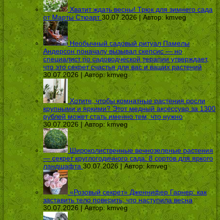
Хватит ждать весны! Трюк для зимнего сада
от Марты Стюарт
30.07.2026 | Автор:
kmveg
Необычный садовый ритуал Памелы
Андерсон поначалу вызывал скепсис — но
специалист по садоводческой терапии утверждает,
что это секрет счастья для вас и ваших растений
30.07.2026 | Автор:
kmveg
Хотите, чтобы комнатные растения росли
крупными и яркими? Этот медный аксессуар за 1300
рублей может стать именно тем, что нужно
30.07.2026 | Автор:
kmveg
Широколиственные вечнозеленые растения
— секрет круглогодичного сада: 8 сортов для яркого
ландшафта
30.07.2026 | Автор:
kmveg
«Розовый секрет» Дженнифер Гарнер: как
заставить тело поверить, что наступила весна
30.07.2026 | Автор:
kmveg