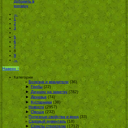
Добавить в
УБ.
корзину
←
1
2
3
…
5
6
7
8
9
→
Наверх ↑
Категории
Болезни и вредители
(36)
►
Грибы
(22)
►
Дачнику на заметку
(782)
►
Деревья
(74)
►
Кустарники
(38)
Новости
(2957)
►
Овощи
(232)
Полезные свойства и вред
(33)
Садовый инвентарь
(18)
►
Советы строителю
(1712)