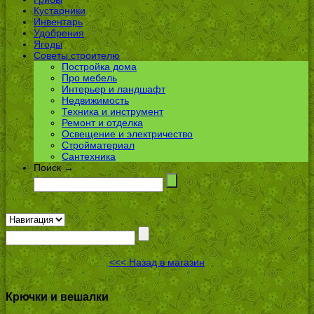
Кустарники
Инвентарь
Удобрения
Ягоды
Советы строителю
Постройка дома
Про мебель
Интерьер и ландшафт
Недвижимость
Техника и инструмент
Ремонт и отделка
Освещение и электричество
Стройматериал
Сантехника
Поиск →
<<< Назад в магазин
Крючки и вешалки