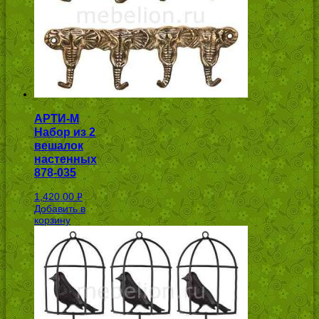
АРТИ-М
Набор из 2
вешалок
настенных
878-035
1,420.00
Р
Добавить в
УБ.
корзину