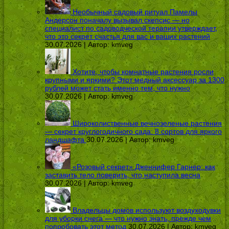
Необычный садовый ритуал Памелы
Андерсон поначалу вызывал скепсис — но
специалист по садоводческой терапии утверждает,
что это секрет счастья для вас и ваших растений
30.07.2026 | Автор:
kmveg
Хотите, чтобы комнатные растения росли
крупными и яркими? Этот медный аксессуар за 1300
рублей может стать именно тем, что нужно
30.07.2026 | Автор:
kmveg
Широколиственные вечнозеленые растения
— секрет круглогодичного сада: 8 сортов для яркого
ландшафта
30.07.2026 | Автор:
kmveg
«Розовый секрет» Дженнифер Гарнер: как
заставить тело поверить, что наступила весна
30.07.2026 | Автор:
kmveg
Владельцы домов используют воздуходувки
для уборки снега — что нужно знать, прежде чем
попробовать этот метод
30.07.2026 | Автор:
kmveg