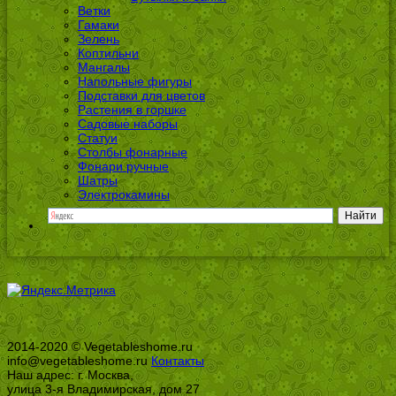
Ветки
Гамаки
Зелень
Коптильни
Мангалы
Напольные фигуры
Подставки для цветов
Растения в горшке
Садовые наборы
Статуи
Столбы фонарные
Фонари ручные
Шатры
Электрокамины
2014-2020 © Vegetableshome.ru
info@vegetableshome.ru
Контакты
Наш адрес: г. Москва,
улица 3-я Владимирская, дом 27