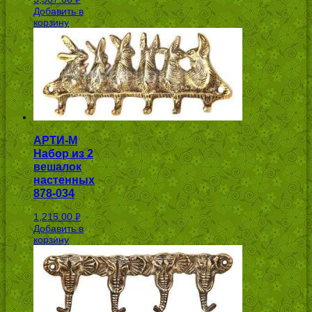
Добавить в
УБ.
корзину
АРТИ-М
Набор из 2
вешалок
настенных
878-034
1,215.00
Р
Добавить в
УБ.
корзину