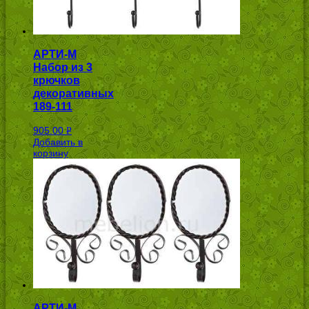
АРТИ-М
Набор из 3
крючков
декоративных
189-111
905.00
Р
Добавить в
УБ.
корзину
АРТИ-М