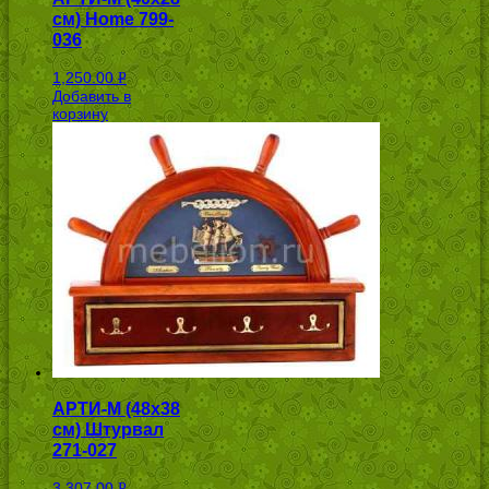
см) Home 799-
036
1,250.00
Р
Добавить в
УБ.
корзину
АРТИ-М (48х38
см) Штурвал
271-027
3,307.00
Р