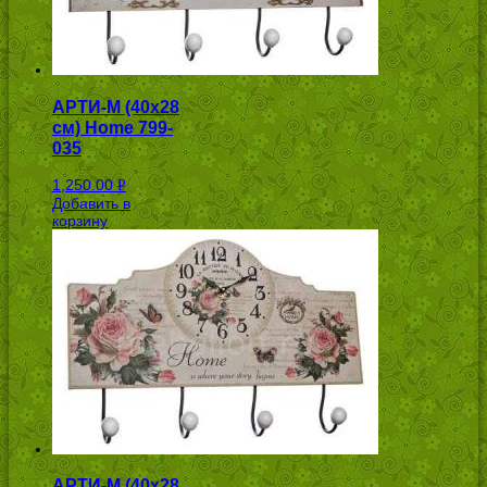
АРТИ-М (40х28
см) Home 799-
035
1,250.00
Р
Добавить в
УБ.
корзину
АРТИ-М (40х28