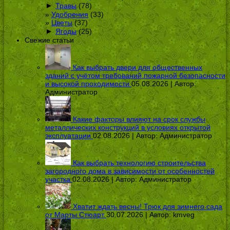
►
Травы
(78)
Удобрения
(33)
Цветы
(37)
►
Ягоды
(25)
Свежие статьи
Как выбрать двери для общественных
зданий с учётом требований пожарной безопасности
и высокой проходимости
05.08.2026 | Автор:
Администратор
Какие факторы влияют на срок службы
металлических конструкций в условиях открытой
эксплуатации
02.08.2026 | Автор:
Администратор
Как выбрать технологию строительства
загородного дома в зависимости от особенностей
участка
02.08.2026 | Автор:
Администратор
Хватит ждать весны! Трюк для зимнего сада
от Марты Стюарт
30.07.2026 | Автор:
kmveg