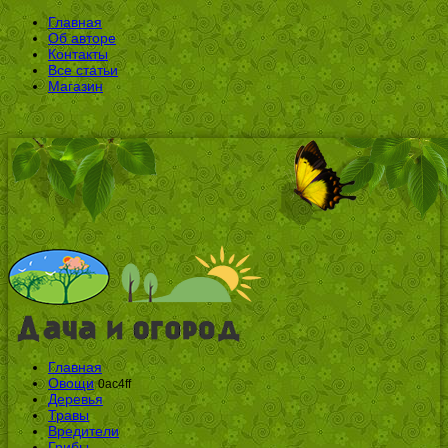
Главная
Об авторе
Контакты
Все статьи
Магазин
Главная
Овощи
0ac4ff
Деревья
Травы
Вредители
Грибы