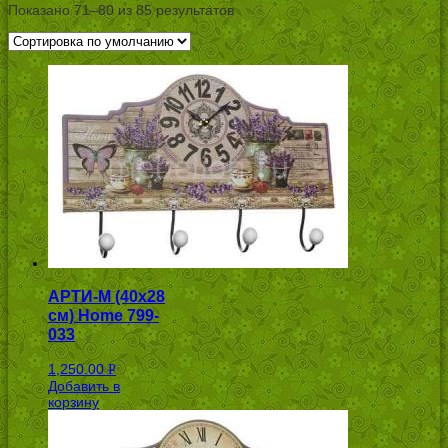
Показано 71–80 из 85 результатов
АРТИ-М (40х28
см) Home 799-
033
1,250.00
Р
Добавить в
УБ.
корзину