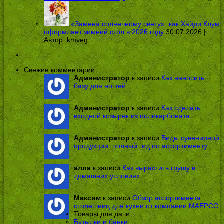
«Замена солнечному свету»: как Хайди Клум
оформляет зимний стол в 2026 году
30.07.2026 |
Автор:
kmveg
Свежие комментарии
Администратор
к записи
Как наносить
базу для ногтей
Администратор
к записи
Как сделать
входной козырек из поликарбоната
Администратор
к записи
Виды сувенирной
продукции: полный гид по ассортименту
алла
к записи
Как вырастить грушу в
домашних условиях
Максим
к записи
Обзор ассортимента
столешниц для кухни от компании МАЕРСС
Товары для дачи
Бутылки и банки