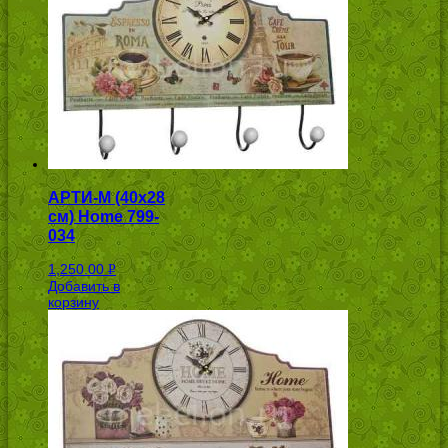
АРТИ-М (40х28
см) Home 799-
034
1,250.00
Р
Добавить в
УБ.
корзину