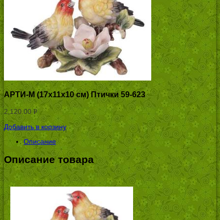
АРТИ-М (17х11х10 см) Птички 59-623
2,120.00
Р
УБ.
Добавить в корзину
Описание
Описание товара