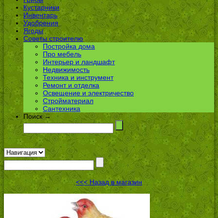
Кустарники
Инвентарь
Удобрения
Ягоды
Советы строителю
Постройка дома
Про мебель
Интерьер и ландшафт
Недвижимость
Техника и инструмент
Ремонт и отделка
Освещение и электричество
Стройматериал
Сантехника
Поиск →
<<< Назад в магазин