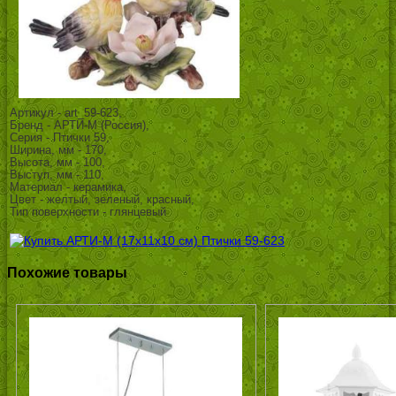
Артикул - art_59-623,
Бренд - АРТИ-М (Россия),
Серия - Птички 59,
Ширина, мм - 170,
Высота, мм - 100,
Выступ, мм - 110,
Материал - керамика,
Цвет - желтый, зеленый, красный,
Тип поверхности - глянцевый
Похожие товары