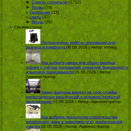
►
Советы строителю
(1712)
►
Травы
(78)
Удобрения
(33)
Цветы
(37)
►
Ягоды
(25)
Свежие статьи
Поломоечные роботы: инновации для
бизнеса и комфорта
08.08.2026 | Автор:
kmveg
Как выбрать двери для общественных
зданий с учётом требований пожарной безопасности
и высокой проходимости
05.08.2026 | Автор:
Администратор
Какие факторы влияют на срок службы
металлических конструкций в условиях открытой
эксплуатации
02.08.2026 | Автор:
Администратор
Как выбрать технологию строительства
загородного дома в зависимости от особенностей
участка
02.08.2026 | Автор:
Администратор