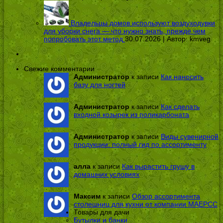
Владельцы домов используют воздуходувки
для уборки снега — что нужно знать, прежде чем
попробовать этот метод
30.07.2026 | Автор:
kmveg
Свежие комментарии
Администратор
к записи
Как наносить
базу для ногтей
Администратор
к записи
Как сделать
входной козырек из поликарбоната
Администратор
к записи
Виды сувенирной
продукции: полный гид по ассортименту
алла
к записи
Как вырастить грушу в
домашних условиях
Максим
к записи
Обзор ассортимента
столешниц для кухни от компании МАЕРСС
Товары для дачи
Бутылки и банки