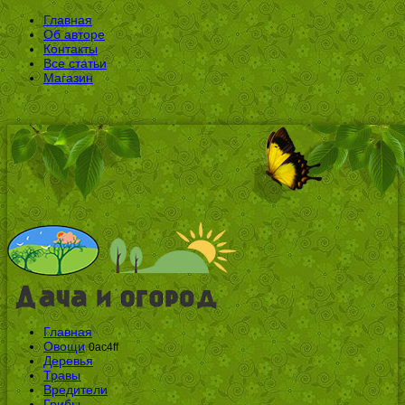
Главная
Об авторе
Контакты
Все статьи
Магазин
Главная
Овощи
0ac4ff
Деревья
Травы
Вредители
Грибы