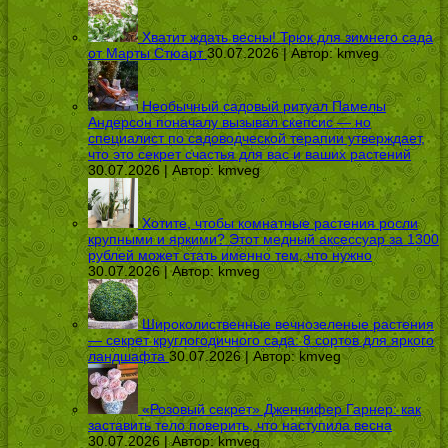
Хватит ждать весны! Трюк для зимнего сада
от Марты Стюарт
30.07.2026 | Автор:
kmveg
Необычный садовый ритуал Памелы
Андерсон поначалу вызывал скепсис — но
специалист по садоводческой терапии утверждает,
что это секрет счастья для вас и ваших растений
30.07.2026 | Автор:
kmveg
Хотите, чтобы комнатные растения росли
крупными и яркими? Этот медный аксессуар за 1300
рублей может стать именно тем, что нужно
30.07.2026 | Автор:
kmveg
Широколиственные вечнозеленые растения
— секрет круглогодичного сада: 8 сортов для яркого
ландшафта
30.07.2026 | Автор:
kmveg
«Розовый секрет» Дженнифер Гарнер: как
заставить тело поверить, что наступила весна
30.07.2026 | Автор:
kmveg