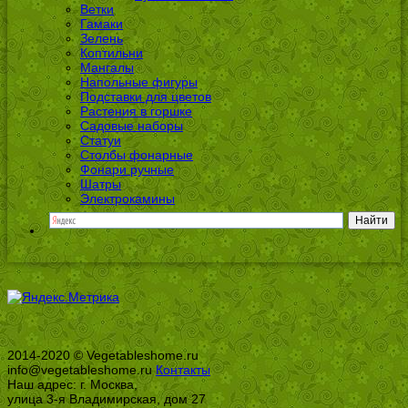
Ветки
Гамаки
Зелень
Коптильни
Мангалы
Напольные фигуры
Подставки для цветов
Растения в горшке
Садовые наборы
Статуи
Столбы фонарные
Фонари ручные
Шатры
Электрокамины
2014-2020 © Vegetableshome.ru
info@vegetableshome.ru
Контакты
Наш адрес: г. Москва,
улица 3-я Владимирская, дом 27