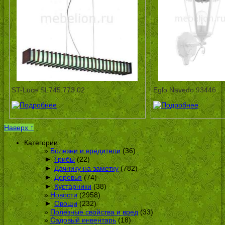
ST-Luce SL745.773.02
Eglo Navedo 93446
Наверх ↑
Категории
Болезни и вредители
(36)
►
Грибы
(22)
►
Дачнику на заметку
(782)
►
Деревья
(74)
►
Кустарники
(38)
Новости
(2958)
►
Овощи
(232)
Полезные свойства и вред
(33)
Садовый инвентарь
(18)